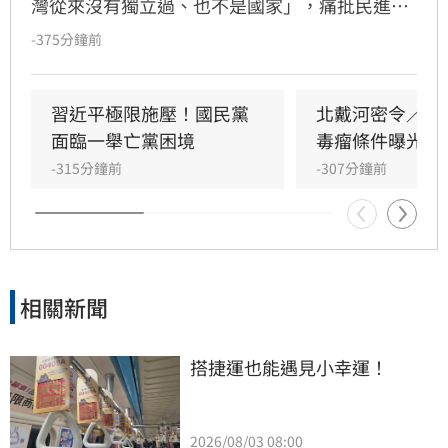
灣從來沒有獨立過、也不是國家」，痛批民進黨
主張台獨是自欺欺人，相關言論引發政壇熱議。
-375分鐘前
對此，資深媒體人黃暐瀚發文反駁，明確表態
「台灣，是我們的國家！」。黃暐瀚指出，無論
稱呼中華民國或台灣，我國具備主權獨立、民主
習近平極限施壓！國民黨
北戴河密令／習
法治及人權保障，且擁有自行選舉總統的權利，
面臨一舉亡黨困境
毒瘤條件曝光
與對岸互不隸屬。他強調國民黨過去論述多主張
-315分鐘前
-307分鐘前
台灣在中華民國治理下為獨立國家，鄭麗文的言
論與過往脈絡顯有差異，再度引發對於國家定位
與兩岸關係的激烈辯論。
相關新聞
搭捷運也能遇見小幸運！
2026/08/03 08:00