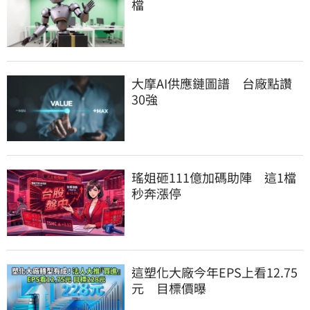
檔
大摩AI供應鏈圖譜　台廠點讚
30強
瑤姐砸111億加碼助陣　這1檔
秒奔漲停
這塑化大廠今年EPS上看12.75
元　目標價曝