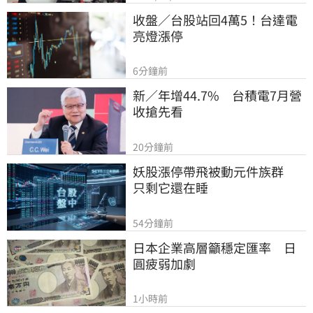
收盤／台股站回4萬5！台達電
亮燈漲停
6分鐘前
新／年增44.7%　台積電7月營
收搶先看
20分鐘前
妖股漲停帶飛被動元件族群　
只剩它還在睡
54分鐘前
日本企業高層籲穩定匯率　日
圓疲弱加劇
1小時前