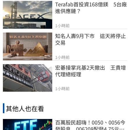
Terafab首投資168億鎂　5台廠
進供應鏈？
1小時前
知名人壽9月下市　這天將停止
交易
1小時前
宏碁接掌兆基2天撤出　王貴增
代理總經理
1小時前
其他人也在看
百萬股民超嗨！0050、0056今
發股息 006208配發4.75元新