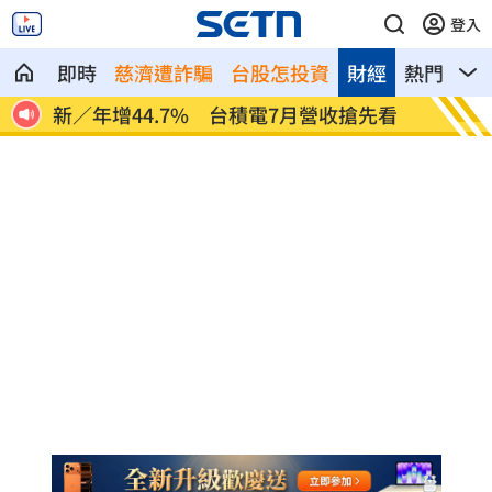
登入
即時
慈濟遭詐騙
台股怎投資
財經
熱門
影
見未
新／年增44.7% 台積電7月營收搶先看
1國和
99%