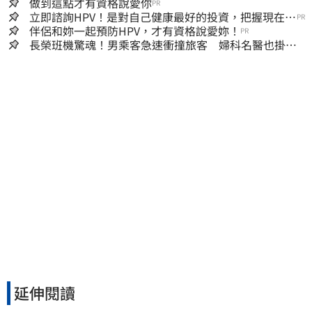
做到這點才有資格說愛你
PR
立即諮詢HPV！是對自己健康最好的投資，把握現在不
PR
嫌晚！
伴侶和妳一起預防HPV，才有資格說愛妳！
PR
長榮班機驚魂！男乘客急速衝撞旅客 婦科名醫也掛
彩：全機卡半小時
延伸閱讀