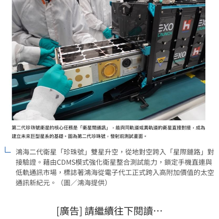
鴻海二代衛星「珍珠號」雙星升空，從地對空跨入「星際鏈路」對
接驗證。藉由CDMS模式強化衛星整合測試能力，鎖定手機直連與
低軌通訊市場，標誌著鴻海從電子代工正式跨入高附加價值的太空
通訊新紀元。（圖／鴻海提供）
[廣告] 請繼續往下閱讀…