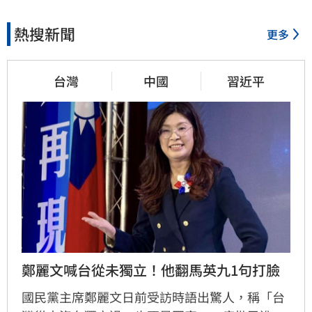
熱搜新聞
更多
台灣
中國
習近平
鄭麗文喊台從未獨立！他翻馬英九1句打臉
國民黨主席鄭麗文日前受訪時語出驚人，稱「台