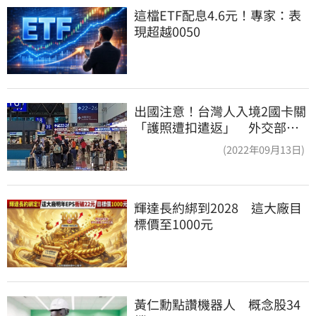
這檔ETF配息4.6元！專家：表
現超越0050
出國注意！台灣人入境2國卡關
「護照遭扣遣返」 外交部證
實了
(2022年09月13日)
輝達長約綁到2028　這大廠目
標價至1000元
黃仁勳點讚機器人　概念股34