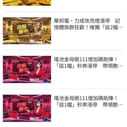
華邦電、力成攻亮燈漲停 記
憶體族群狂歡！唯獨「這2檔」
迷路慘摔跌
瑤池金母砸111億加碼助陣！
「這1檔」秒奔漲停 帶領散熱
雙雄點火
瑤池金母砸111億加碼助陣！
「這1檔」秒奔漲停 帶領散熱
雙雄點火