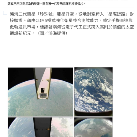
鴻海二代衛星「珍珠號」雙星升空，從地對空跨入「星際鏈路」對
接驗證。藉由CDMS模式強化衛星整合測試能力，鎖定手機直連與
低軌通訊市場，標誌著鴻海從電子代工正式跨入高附加價值的太空
通訊新紀元。（圖／鴻海提供）