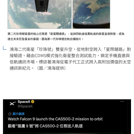
鴻海二代衛星「珍珠號」雙星升空，從地對空跨入「星際鏈路」對
接驗證。藉由CDMS模式強化衛星整合測試能力，鎖定手機直連與
低軌通訊市場，標誌著鴻海從電子代工正式跨入高附加價值的太空
通訊新紀元。（圖／鴻海提供）