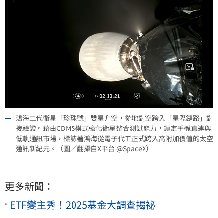
鴻海二代衛星「珍珠號」雙星升空，從地對空跨入「星際鏈路」對
接驗證。藉由CDMS模式強化衛星整合測試能力，鎖定手機直連與
低軌通訊市場，標誌著鴻海從電子代工正式跨入高附加價值的太空
通訊新紀元。（圖／翻攝自X平台 @SpaceX）
更多新聞：
ETF變主秀！2025基金大調查揭祕