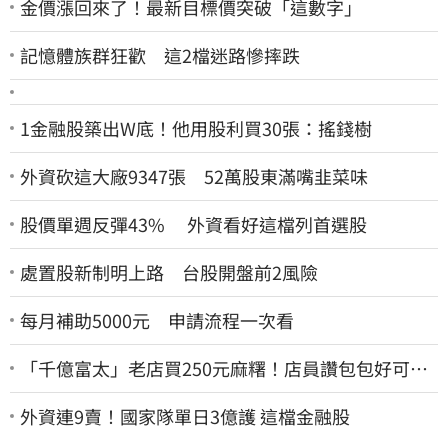
金價漲回來了！最新目標價突破「這數字」
記憶體族群狂歡 這2檔迷路慘摔跌
1金融股築出W底！他用股利買30張：搖錢樹
外資砍這大廠9347張 52萬股東滿嘴韭菜味
股價單週反彈43% 外資看好這檔列首選股
處置股新制明上路 台股開盤前2風險
每月補助5000元 申請流程一次看
「千億富太」老店買250元麻糬！店員讚包包好可
愛 笑回：我自己做的
外資連9賣！國家隊單日3億護 這檔金融股