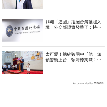
非洲「這國」拒絕台灣護照入
境 外交部證實發聲了：持續
交涉聯繫
太可愛！總統致詞中「他」無
預警衝上台 賴清德笑喊：卸
任再交棒給你
Recommended by