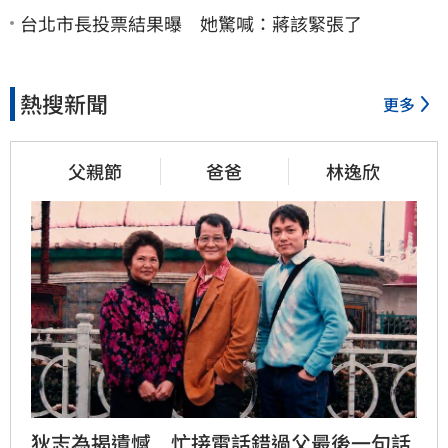
台北市長投票結果曝 她驚喊：蔣該緊張了
熱搜新聞
更多
父親節
爸爸
林逸欣
狄志為揭遺憾　忙接電話錯過父最後一句話