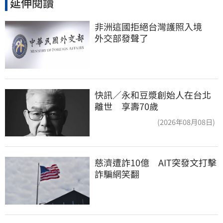
延伸閱讀
非洲這國拒絕台灣護照入境　
外交部發聲了
快訊／永和豆漿創始人在台北
離世 享壽70歲
(2026年08月08日)
慈濟遭詐10億　AIT突發文打擊
詐騙網笑翻