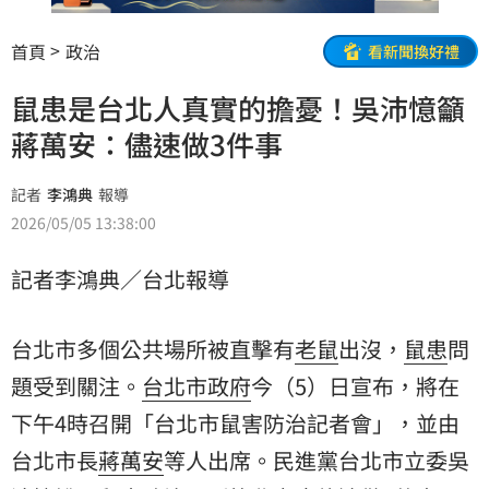
首頁
政治
看新聞換好禮
鼠患是台北人真實的擔憂！吳沛憶籲
蔣萬安：儘速做3件事
記者
李鴻典
報導
2026/05/05 13:38:00
記者李鴻典／台北報導
台北市多個公共場所被直擊有
老鼠
出沒，
鼠患
問
題受到關注。
台北市政府
今（5）日宣布，將在
下午4時召開「台北市鼠害防治記者會」，並由
台北市長
蔣萬安
等人出席。民進黨台北市立委
吳