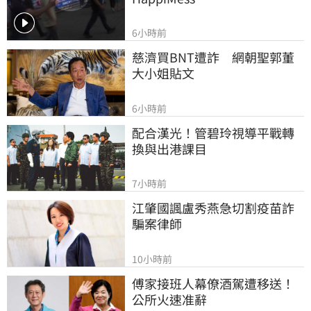
6小時前
慈濟買BNT遭詐　網朝聖郭董
大小姐貼文
6小時前
配合漢光！管碧玲視導平戰轉
換與出港課目
7小時前
江肇國諷盧秀燕急切割疫苗詐
騙案律師
10小時前
傅家接班人幕僚酒駕遭移送！
公所火速准辭