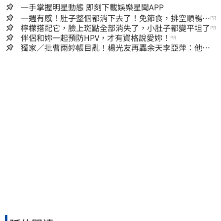
一手掌握明星動態 即刻下載娛樂星聞APP
一週有感！肚子整個都消下去了！免節食，排空順暢就
PR
夠
檸檬搭配它，臉上斑點全部消失了，小肚子都變平坦了
PR
伴侶和妳一起預防HPV，才有資格說愛妳！
PR
獨家／批曹雨婷帳目亂！楊光友再轟余天李亞萍：他們
工會跟演藝圈沒關