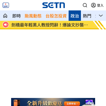
登入
即時
颱風動態
台股怎投資
政治
熱門
影音
處多
劍橋最年輕黑人教授閃辭！爆論文抄襲造
遊日瘋
假