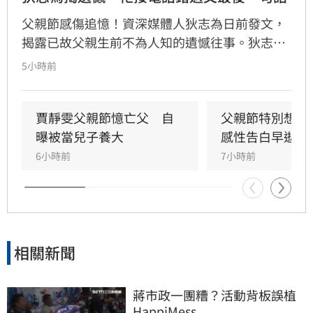
父親節感傷追憶！資深媒體人狄志為日前發文，
揭露已故父親生前不為人知的遺憾往事。狄志為
透露，父親一生以海為家，兩人相處時間極少，
5小時前
甚至錯過他的婚禮。直到父親罹患胃癌末期，才
坦承當年曾悄悄現身婚宴現場，因愧對家人只敢
在門外落淚。最讓狄志為心碎的是，當年陪病重
賈靜雯父親節憶亡父　自
父親節特別想他
父親曬太陽時，自己因忙於接工作電話而忽視了
曝被當兒子養大
感性告白早逝父
父親，沒想到那竟是父子最後的相處，父親回房
6小時前
7小時前
後便陷入永眠。這段錯過的對話成為他20年來心
中最深的遺憾，他以此感嘆，有些電話晚點接沒
關係，但錯過的親情與話語，可能再也無法挽
回，呼籲大眾珍惜身邊親人。
相關新聞
蔣市政一團糟？活動背板誤植
HappiMess