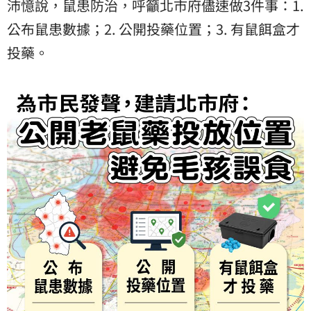
沛憶
說，鼠患防治，呼籲北市府儘速做3件事：1.
公布鼠患數據；2. 公開投藥位置；3. 有鼠餌盒才
投藥。