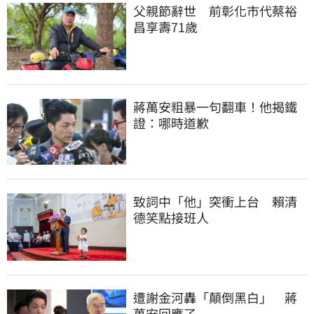
父親節辭世　前彰化市代蔡裕
昌享壽71歲
蔣萬安粗暴一句翻車！他揭鐵
證：哪時道歉
致詞中「他」突衝上台　賴清
德笑點接班人
遭謝金河轟「顛倒黑白」　蔣
萬安回應了