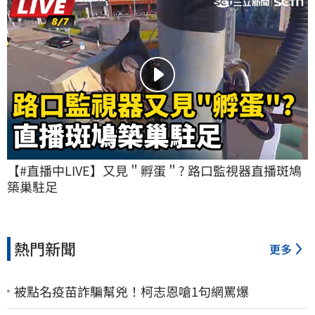
【#直播中LIVE】又見＂孵蛋＂? 路口監視器直播斑鳩
築巢駐足
熱門新聞
更多
被點名疫苗詐騙幫兇！柯志恩嗆1句網罵爆