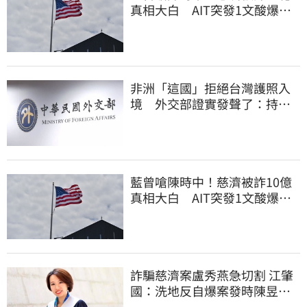
真相大白 AIT突發1文酸爆…
他笑：真的很會
非洲「這國」拒絕台灣護照入
境 外交部證實發聲了：持續
交涉聯繫
藍曾嗆陳時中！慈濟被詐10億
真相大白 AIT突發1文酸爆…
他笑：真的很會
詐騙慈濟案盧秀燕急切割 江肇
國：洗地反自爆案發時陳昱瑄
與市府關係