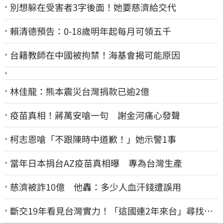
別想躲在受害者3字後面！她要慈濟給交代
賴清德預告：0-18歲明年起每月可領五千
台籍教師在中國被拘禁！海基會揭可能原因
林佳龍：熊本震災台灣捐款已逾2億
疫苗真相！蔣萬安嗆一句 謝金河痛心發聲
柯志恩嗆「不跟陳時中道歉！」她示警1事
當年日本捐台AZ疫苗真相曝 專為台灣生產
慈濟被詐10億 他轟：多少人血汗錢遭誤用
斷交19年看見台灣實力！「這國連2年來台」尋找商
機