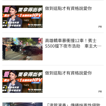
做到這點才有資格說愛你
PR
高雄轎車暴衝撞12車！賓士
S500擋下夜市浩劫 車主大
度：車再買就有
做到這點才有資格說愛你
PR
「滴管灌毒」傳播妹再性侵致