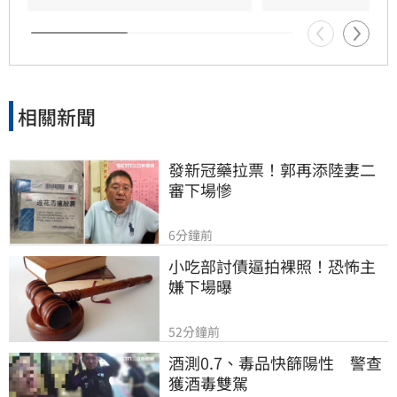
台新新光金控憑藉優異的永續績效，不僅連續三
年獲標普全球永續年鑑銀行業全球前1%，更獲
MSCI ESG AAA最高評級，展現其帶領產業接軌
國際、推進淨零韌性家園的決心，持續成為企業
邁向永續發展的強力後盾。
相關新聞
發新冠藥拉票！郭再添陸妻二
審下場慘
6分鐘前
小吃部討債逼拍裸照！恐怖主
嫌下場曝
52分鐘前
酒測0.7、毒品快篩陽性　警查
獲酒毒雙駕