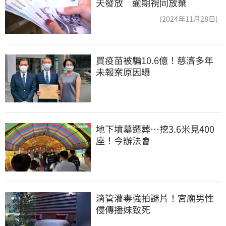
天發放 逾期視同放棄
(2024年11月28日)
買疫苗被騙10.6億！慈濟多年
未報案原因曝
地下墳墓遷葬…挖3.6米見400
座！今辦法會
滴管灌毒強拍謎片！宮廟男性
侵傳播妹致死