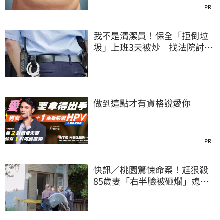
PR
我不是清潔員！保全「拒倒垃
圾」上班3天被炒 找法院討公
道結果出爐
做到這點才有資格說愛你
PR
快訊／桃園驚悚命案！尪狠殺
85歲妻「右半臉被砸爛」媳報
案：公公殺婆婆