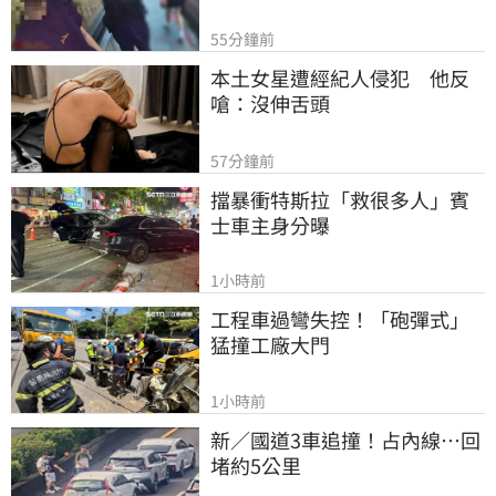
55分鐘前
本土女星遭經紀人侵犯　他反
嗆：沒伸舌頭
57分鐘前
擋暴衝特斯拉「救很多人」賓
士車主身分曝
1小時前
工程車過彎失控！「砲彈式」
猛撞工廠大門
1小時前
新／國道3車追撞！占內線…回
堵約5公里