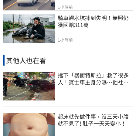
1小時前
騎車輾水坑摔到失明！無照仍
獲國賠311萬
1小時前
其他人也在看
擋下「暴衝特斯拉」救了很多
人！賓士車主身分曝…他社群
擁1.4萬追蹤
起床就先做件事，沒三天小腹
就不見了! 肚子一天天變小！