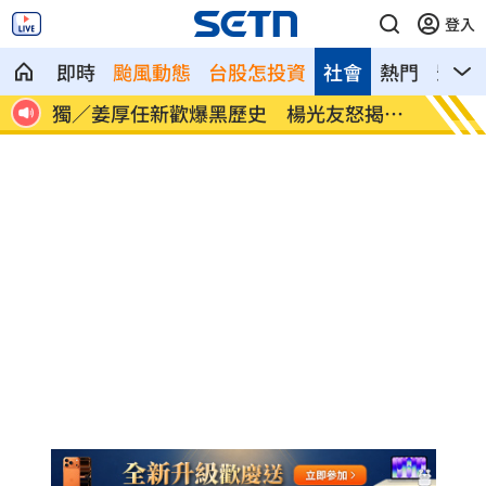
登入
即時
颱風動態
台股怎投資
社會
熱門
影音
揭內
56歲男星突宣布再婚 神秘圈外妻子已懷
綠5戰
孕