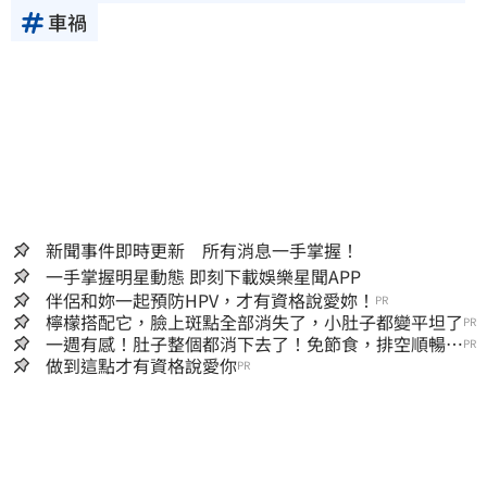
車禍
新聞事件即時更新 所有消息一手掌握！
一手掌握明星動態 即刻下載娛樂星聞APP
伴侶和妳一起預防HPV，才有資格說愛妳！
PR
檸檬搭配它，臉上斑點全部消失了，小肚子都變平坦了
PR
一週有感！肚子整個都消下去了！免節食，排空順暢就
PR
夠
做到這點才有資格說愛你
PR