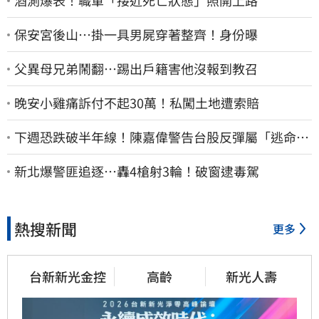
酒測爆表！職軍「接近死亡狀態」照開上路
保安宮後山…掛一具男屍穿著整齊！身份曝
父異母兄弟鬧翻…踢出戶籍害他沒報到教召
晚安小雞痛訴付不起30萬！私闖土地遭索賠
下週恐跌破半年線！陳嘉偉警告台股反彈屬「逃命
波」：空頭大屠殺剛開始
新北爆警匪追逐…轟4槍射3輪！破窗逮毒駕
熱搜新聞
更多
台新新光金控
高齡
新光人壽