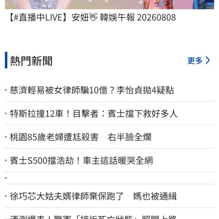
【#直播中LIVE】安妞👋 韓娛午報 20260808
熱門新聞
更多
慈濟輕易被女律師騙10億？李怡貞拋4疑點
特斯拉撞12車！目擊者：賓士擋下救好多人
桃園85歲老婦遭尪殺害 右半臉全爛
賓士S500擋浩劫！車主這話暖哭全網
徐巧芯大姑夫婿律師棄保跑了 媽也被通緝