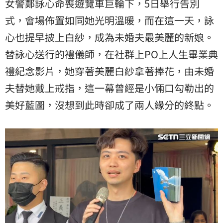
女警鄭詠心命喪遊覽車巨輪下，5日舉行告別
式，會場佈置如同她光明溫暖，而在這一天，詠
心也提早披上白紗，成為未婚夫最美麗的新娘。
替詠心送行的禮儀師，在社群上PO上人生畢業典
禮紀念影片，她穿著美麗白紗拿著捧花，由未婚
夫替她戴上戒指，這一幕曾經是小倆口勾勒出的
美好藍圖，沒想到此時卻成了兩人緣分的終點。