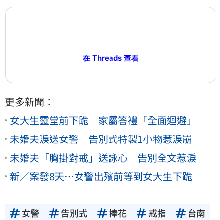
在 Threads 查看
更多新聞：
女大生靈堂前下跪 家屬答禮「全面迴避」
未婚夫淚送女警 告別式特製1小物惹淚崩
未婚夫「胸掛對戒」送詠心 告別全文惹淚
新／案發8天⋯女警出殯前等到女大生下跪
女警
告別式
捧花
戒指
台南