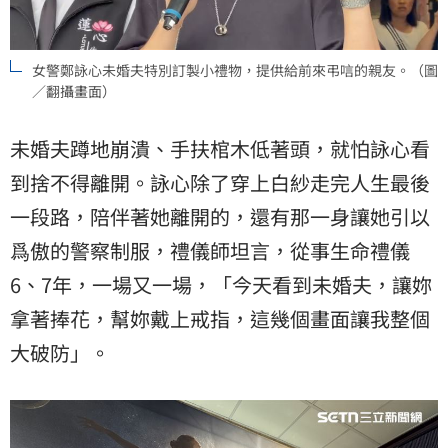
女警鄭詠心未婚夫特別訂製小禮物，提供給前來弔唁的親友。（圖
／翻攝畫面）
未婚夫蹲地崩潰、手扶棺木低著頭，就怕詠心看
到捨不得離開。詠心除了穿上白紗走完人生最後
一段路，陪伴著她離開的，還有那一身讓她引以
爲傲的警察制服，禮儀師坦言，從事生命禮儀
6、7年，一場又一場，「今天看到未婚夫，讓妳
拿著捧花，幫妳戴上戒指，這幾個畫面讓我整個
大破防」。