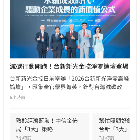
減碳行動開跑！台新新光金控淨零論壇登場
台新新光金控日前舉辦「2026台新新光淨零高峰
論壇」，匯集產官學界菁英，針對台灣減碳政
策、碳定價制度及企業轉型策略進行深度對話。
6小時前
國發會主委葉俊顯與環境部部長彭啟明出席，強
調台灣正邁向碳定價市場機制時代。台新新光金
控總經理林維俊指出，論壇邁入第五年，致力協
熟齡經濟藍海！中信金佈
幫忙照顧好銀髮
助企業將永續轉化為國際競爭力。會中上銀、強
局「3大」策略
台新「3大」防
茂、宏碁及金寶等指標企業分享低碳實踐經驗。
7小時前
7小時前