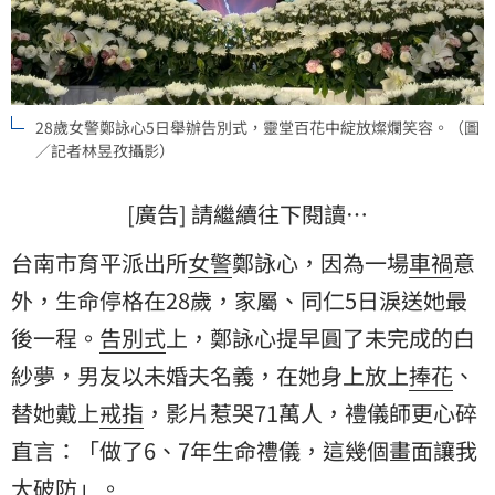
28歲女警鄭詠心5日舉辦告別式，靈堂百花中綻放燦爛笑容。（圖
／記者林昱孜攝影）
[廣告] 請繼續往下閱讀…
台南市育平派出所
女警
鄭詠心，因為一場
車禍
意
外，生命停格在28歲，家屬、同仁5日淚送她最
後一程。
告別式
上，鄭詠心提早圓了未完成的白
紗夢，男友以未婚夫名義，在她身上放上
捧花
、
替她戴上
戒指
，影片惹哭71萬人，禮儀師更心碎
直言：「做了6、7年生命禮儀，這幾個畫面讓我
大破防」。