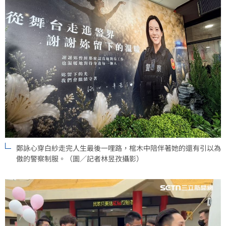
鄭詠心穿白紗走完人生最後一哩路，棺木中陪伴著她的還有引以為
傲的警察制服。（圖／記者林昱孜攝影）