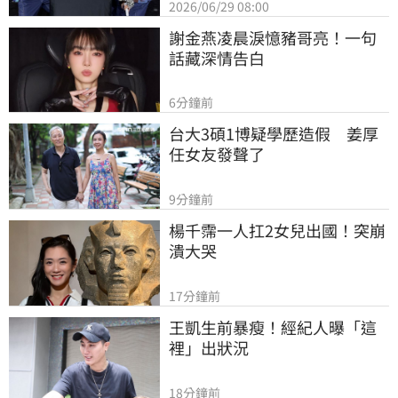
2026/06/29 08:00
謝金燕凌晨淚憶豬哥亮！一句
話藏深情告白
6分鐘前
台大3碩1博疑學歷造假　姜厚
任女友發聲了
9分鐘前
楊千霈一人扛2女兒出國！突崩
潰大哭
17分鐘前
王凱生前暴瘦！經紀人曝「這
裡」出狀況
18分鐘前