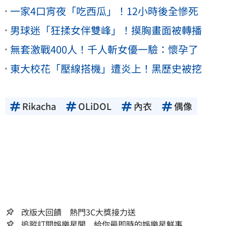
一家4口宵夜「吃西瓜」！12小時後全慘死
男球迷「狂揉女伴雙峰」！摸胸畫面被轉播
無套激戰400人！千人斬女優一驗：懷孕了
東大校花「壓線搭機」遭炎上！黑歷史被挖
Rikacha
OLiDOL
內衣
偶像
改版大回饋 熱門3C大獎接力送
追蹤訂閱娛樂星聞 給你最即時的娛樂星鮮事