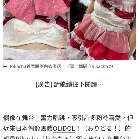
Rikacha跳舞跳到內衣滑落。（圖／翻攝自Rikacha X）
[廣告] 請繼續往下閱讀…
偶像
在舞台上奮力唱跳，吸引許多粉絲喜愛，但
近來日本偶像團體
OLiDOL
！（おりどる！）的
成員
Rikacha
（りかちゃ）卻大出包，在舞台上