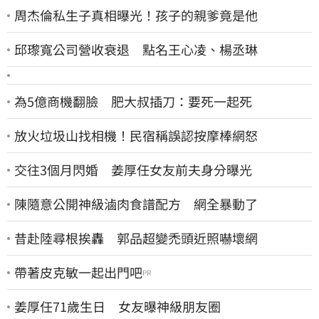
周杰倫私生子真相曝光！孩子的親爹竟是他
邱瓈寬公司營收衰退 點名王心凌、楊丞琳
為5億商機翻臉 肥大叔插刀：要死一起死
放火垃圾山找相機！民宿稱誤認按摩棒網怒
交往3個月閃婚 姜厚任女友前夫身分曝光
陳隨意公開神級滷肉食譜配方 網全暴動了
昔赴陸尋根挨轟 郭品超變禿頭近照嚇壞網
帶著皮克敏一起出門吧
PR
姜厚任71歲生日 女友曝神級朋友圈