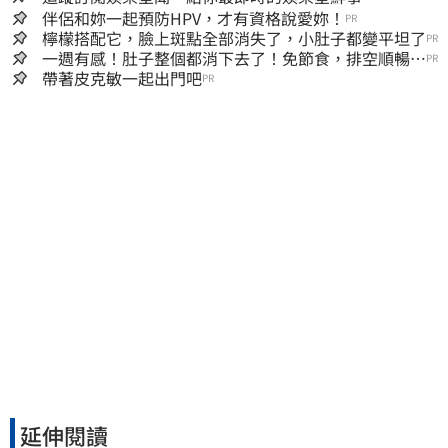
伴侶和妳一起預防HPV，才有資格說愛妳！
PR
檸檬搭配它，臉上斑點全部消失了，小肚子都變平坦了
PR
一週有感！肚子整個都消下去了！免節食，排空順暢就
PR
夠
帶著皮克敏一起出門吧
PR
延伸閱讀