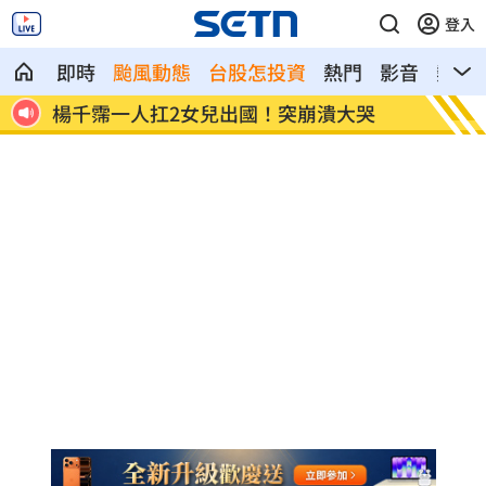
登入
即時
颱風動態
台股怎投資
熱門
影音
熱搜
強後
楊千霈一人扛2女兒出國！突崩潰大哭
王凱生