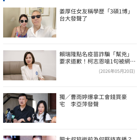
姜厚任女友稱學歷「3碩1博」 
台大發聲了
賴瑞隆點名疫苗詐騙「幫兇」
要求道歉！柯志恩嗆1句被網罵
爆
(2026年05月20日)
獨／曹雨婷爆拿工會錢買豪
宅　李亞萍發聲
肥大叔猝逝前為何堅持直播？