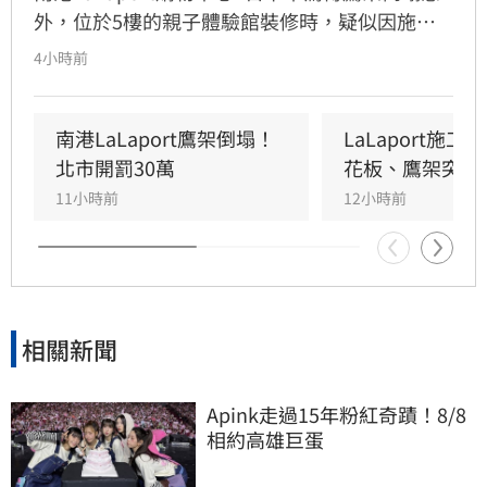
外，位於5樓的親子體驗館裝修時，疑似因施工
未固定妥當，導致鷹架與天花板崩落，現場粉塵
4小時前
瀰漫引發顧客驚慌。一名65歲婦人不幸遭砸傷，
頭部紅腫送醫後意識清楚。受此影響，業者宣布
3樓部分櫃位暫停營業，其餘區域則維持正常運
南港LaLaport鷹架倒塌！
LaLaport施
作，目前相關單位正積極介入調查，以確保商場
北市開罰30萬
花板、鷹架突掉
消費安全。
11小時前
12小時前
相關新聞
Apink走過15年粉紅奇蹟！8/8
相約高雄巨蛋