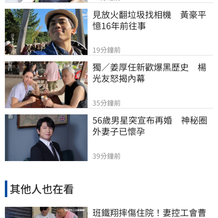
見放火翻垃圾找相機　黃豪平
憶16年前往事
19分鐘前
獨／姜厚任新歡爆黑歷史　楊
光友怒揭內幕
35分鐘前
56歲男星突宣布再婚　神秘圈
外妻子已懷孕
39分鐘前
其他人也在看
班鐵翔摔傷住院！妻控工會曹