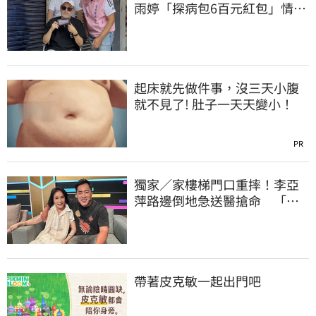
雨婷「探病包6百元紅包」情
勒：忍無可忍
起床就先做件事，沒三天小腹
就不見了! 肚子一天天變小！
PR
獨家／家樓梯門口重摔！李亞
萍路邊倒地急送醫搶命 「最
新傷況」曝
帶著皮克敏一起出門吧