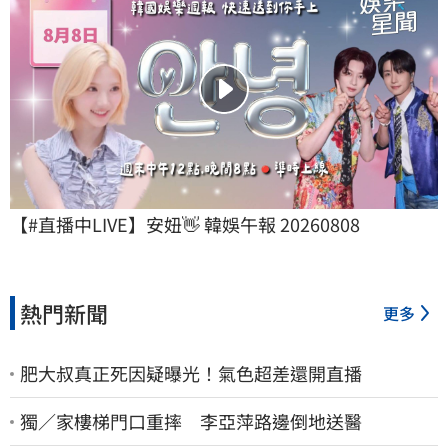
【#直播中LIVE】安妞👋 韓娛午報 20260808
熱門新聞
更多
肥大叔真正死因疑曝光！氣色超差還開直播
獨／家樓梯門口重摔 李亞萍路邊倒地送醫