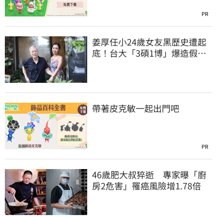
PR
姜厚任小24歲女友黑歷史遭起
底！台大「3碩1博」爆造假
本人發聲了
帶著皮克敏一起出門吧
PR
46歲肥大叔猝逝 專家曝「廚
房2危害」罹癌風險增1.78倍