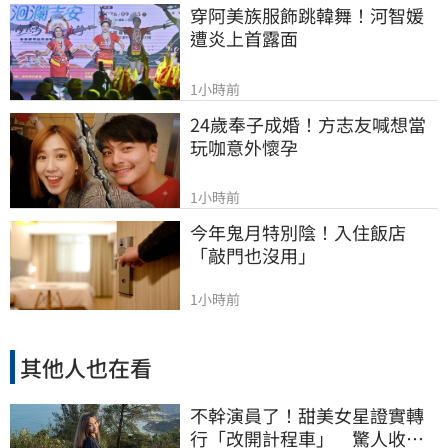
穿阿美族服飾跳韓舞！河智媛
遭炎上首露面
1小時前
24歲奉子成婚！方志友喊想當
玩咖意外懷孕
1小時前
今年鬼月特別陰！入住飯店
「敲門也沒用」
1小時前
其他人也在看
不幹演員了！甜美女星證實轉
行「改開計程車」 驚人收入