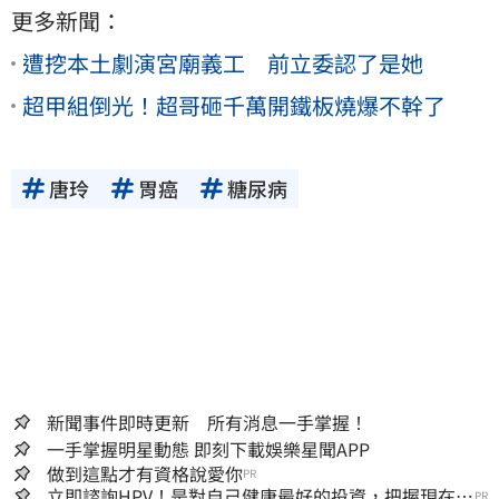
更多新聞：
遭挖本土劇演宮廟義工 前立委認了是她
超甲組倒光！超哥砸千萬開鐵板燒爆不幹了
唐玲
胃癌
糖尿病
新聞事件即時更新 所有消息一手掌握！
一手掌握明星動態 即刻下載娛樂星聞APP
做到這點才有資格說愛你
PR
立即諮詢HPV！是對自己健康最好的投資，把握現在不
PR