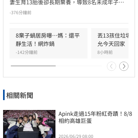
妻生育13胎後卻長期棄養，導致8名未成年子女
擠在4坪小屋內「小孩養小孩」，生活慘況引發
-376分鐘前
社會譁然。縣議員許育愷揭露此事後，各界善心
湧入提供餐食救急，目前母親已返家，醫護評估
孩童健康無虞。然而，針對縣府處置被質疑慢半
8棄子蝸居房曝⋯媽：還平
丟13孩住垃圾
拍，前社會處長、律師桂祥晟重砲抨擊，主張縣
靜生活！網炸鍋
允今天回家
府應立即向法院聲請停止親權及保護令，以保障
-142分鐘前
8小時前
孩童權益。他更公開表示已備妥相關訴狀，呼籲
縣府展現鐵腕執法，切勿讓孩子淪為制度外的犧
牲品，應儘速介入給予實質保護與安置。
相關新聞
Apink走過15年粉紅奇蹟！8/8
相約高雄巨蛋
2026/06/29 08:00