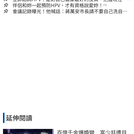
嫌晚！
伴侶和妳一起預防HPV，才有資格說愛妳！
PR
會議記錄曝光！他喊話：蔣萬安市長請不要自己洗自己
的記憶好嗎？
延伸閱讀
百億千金爆婚變　富少尪遭目