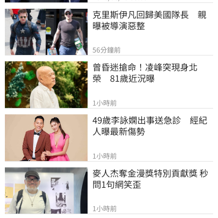
克里斯伊凡回歸美國隊長　親
曝被導演惡整
56分鐘前
曾昏迷搶命！凌峰突現身北
榮　81歲近況曝
1小時前
49歲李詠嫻出事送急診　經紀
人曝最新傷勢
1小時前
麥人杰奪金漫獎特別貢獻獎 秒
問1句網笑歪
1小時前