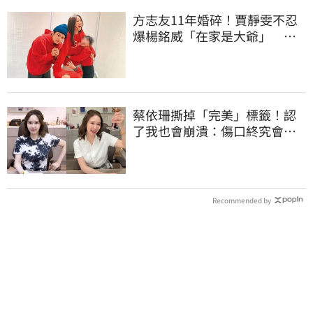
方志友11年婚碎！賈靜雯不忍
爆楊銘威「在家是大爺」 洩
夫妻私下互動
蔡依珊撕掉「完美」標籤！認
了我也會崩潰：傷口終究會癒
合
Recommended by