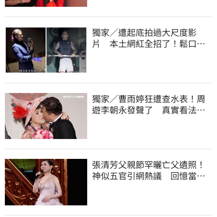
獨家／遭起底拍過大尺度影
片 本土網紅全招了！鬆口下
海原因
獨家／曹雨婷狂遭查水表！周
遊李朝永發聲了 真實看法曝
光
張清芳父親節罕曬亡父遺照！
神似五官引網熱議 回憶當年
演出哭到不行