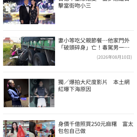
擊當街吻小三
妻小等吃父親節餐⋯他家門外
「破頭碎身」亡！毒駕男一路
向南撞死人收押
(2026年08月10日)
獨／爆拍大尺度影片　本土網
紅曝下海原因
身價千億照買250元麻糬　富太
包包自己做