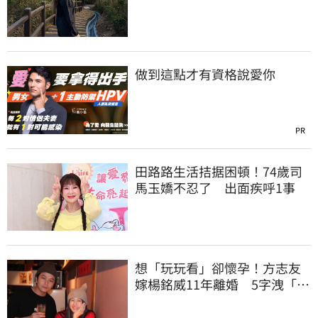
全說了
做到這點才有資格說愛你
PR
田路路生活拮据困頓！74歲司
馬玉嬌不忍了 出面疾呼1事
想「玩玩看」卻懷孕！方志友
嫁楊銘威11年離婚 5字洩「分
開的理由」