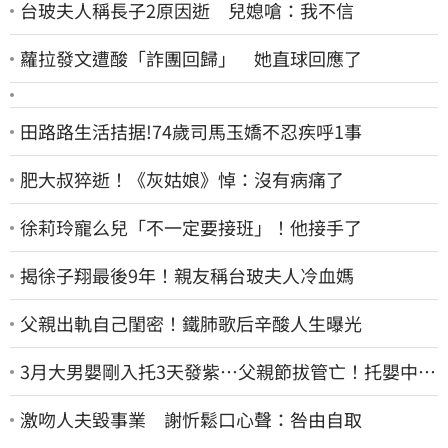
台玻夫人稱長子2原因逝 兒媳嗆：我不信
蘿拉發文遭酸「詐團回歸」 她直球回應了
田路路生活拮据!74歲司馬玉嬌不忍疾呼1事
肥大叔猝逝！《灰姑娘》悼：沒有病痛了
徐莉玲寵么兒「不一定要接班」！他接手了
揭徐子翔最後9年！親友稱台玻夫人冷血媽
父親出軌自己閨密！鐵肺歌后辛酸人生曝光
3月大男嬰剛入托3天發紫…父親節拔管亡！托嬰中心
回9字
激吻人夫毀事業 謝忻鬆口心聲：咎由自取