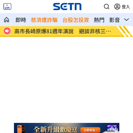
登入
即時
慈濟遭詐騙
台股怎投資
熱門
影音
熱
哭無
高市長崎原爆81週年演說 避談非核三原
後黃崇
則