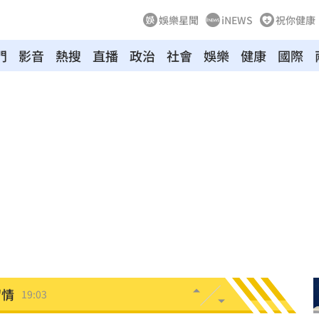
娛樂星聞
iNEWS
祝你健康
門
影音
熱搜
直播
政治
社會
娛樂
健康
國際
休
19:20
目標
19:18
19:12
霸凌
19:08
19:03
留情
19:03