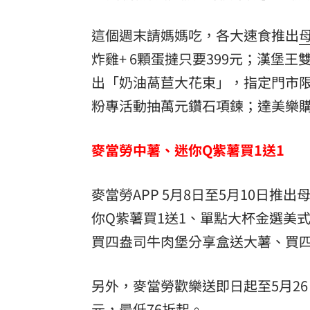
8國球員齊聚高雄 Formosa 7s掀足球
這個週末請媽媽吃，各大速食推出
理想混蛋號召粉絲跨海追星吃美食！
炸雞+ 6顆蛋撻只要399元；漢堡
18:
出「奶油萵苣大花束」，指定門市限量10份
粉專活動抽萬元鑽石項鍊；達美樂購
麥當勞中薯、迷你Q紫薯買1送1
麥當勞APP 5月8日至5月10日
你Q紫薯買1送1、單點大杯金選美
買四盎司牛肉堡分享盒送大薯、買
另外，麥當勞歡樂送即日起至5月26
元，最低76折起。