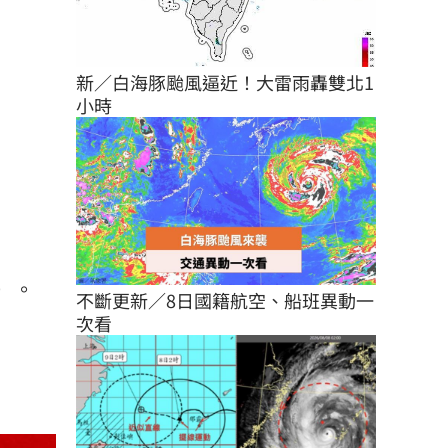
新／白海豚颱風逼近！大雷雨轟雙北1
小時
元）。
不斷更新／8日國籍航空、船班異動一
次看