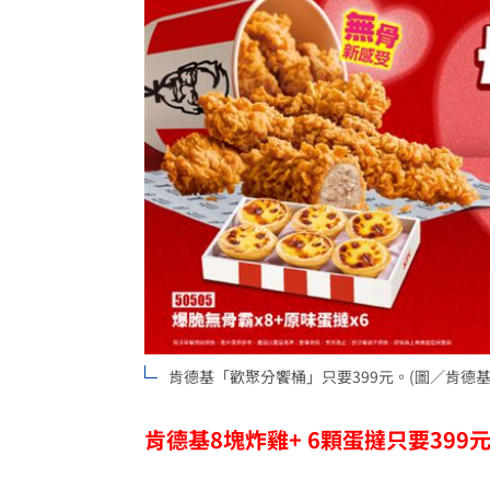
肯德基「歡聚分饗桶」只要399元。(圖／肯德
肯德基8塊炸雞+ 6顆蛋撻只要399