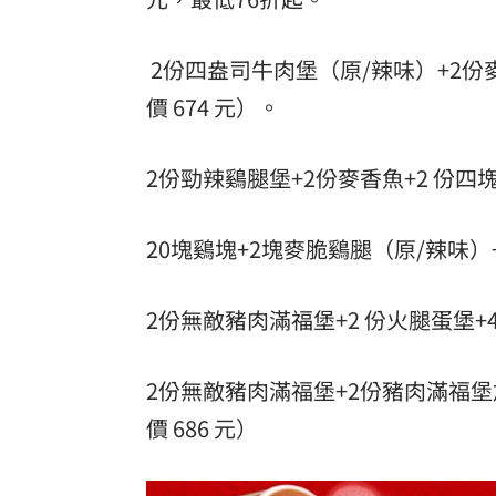
2份四盎司牛肉堡（原/辣味）+2份麥
價 674 元）。
2份勁辣鷄腿堡+2份麥香魚+2 份四塊鷄
20塊鷄塊+2塊麥脆鷄腿（原/辣味）+2
2份無敵豬肉滿福堡+2 份火腿蛋堡+4 
2份無敵豬肉滿福堡+2份豬肉滿福堡加
價 686 元）