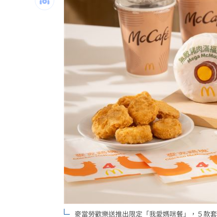
專家喊台股「下週噴千點」關鍵訊號
18:
男星拍足球戲正中要害 導演喊：效果
父親節辭世 前彰化市代蔡裕昌享壽71
補充兵12天也不服！男連2次放鳥代價慘
台灣彩券開獎直播中
20:31
LIVE三立+24小時直播
15:27
三立iNEWS新聞台線上直播
18:00
商場戰國來臨 台中「頂奢大道」逐漸
台彩父親節推新刮刮樂千萬頭獎超「爸
「拍片人的多重宇宙」職涯論壇9/12登
麥當勞歡樂送推出限定「我愛媽咪餐」，５款套餐