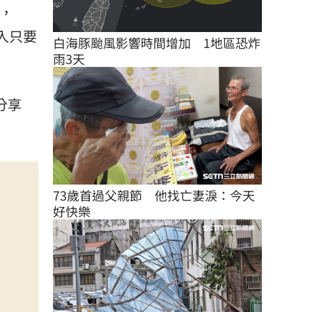
元，
入只要
白海豚颱風影響時間增加　1地區恐炸
雨3天
分享
73歲首過父親節　他找亡妻淚：今天
好快樂