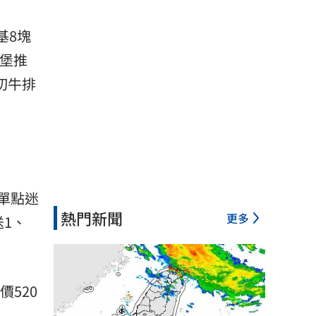
基8塊
漢堡推
鮮切牛排
、單點迷
熱門新聞
更多
1、
520