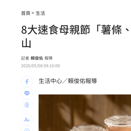
靠2根鐵軌橫掃AI鏈 川湖財報衝上萬金
首頁
生活
孫易磊登板2局2K無失分！ 飆156公里
8大速食母親節「薯條、
直擊／NEWBEAT高雄首秀 震胸舞全場
山
颱風紫暴雨今晚開炸 估「這時」解除
傅家接班人幕僚酒駕遭移送！公所火速
記者
賴俊佑
報導
2026/05/08 09:10:00
獅子座新月伴日蝕！12星座一週運勢出
生活中心／賴俊佑報導
桃猿二軍單場僅3投 副領隊曝下週可緩
颱風硬闖海邊！巨浪來1家4剩3 男童被
大盤收紅、正二反跌？ 拆解槓反ETF秒
白海豚逼近強降雨 石門單日狂洩508萬