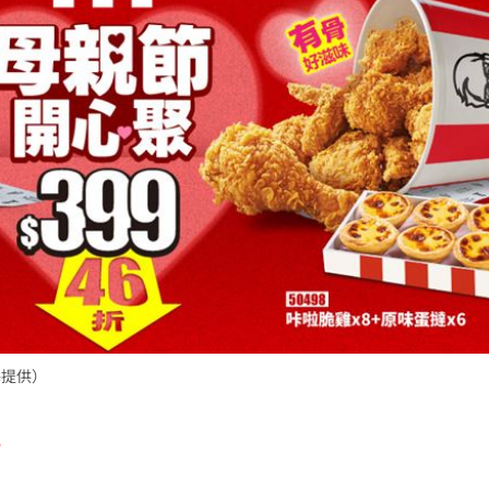
基提供）
元