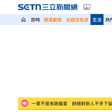
即時
颱風動態
台股怎投資
生活
熱
99歲婆婆「月花35萬」！66歲媳無法退
外野僅是短暫快樂 餅總曝張皓崴終極
想靠正二翻本？ 達人教戰槓反ETF心法
男同事追求不成跟騷偷拍 女師控校方
演習硬上路還無照！鳳山女慘收10萬單
一軍不是來跑龍套 餅總對新人不手下