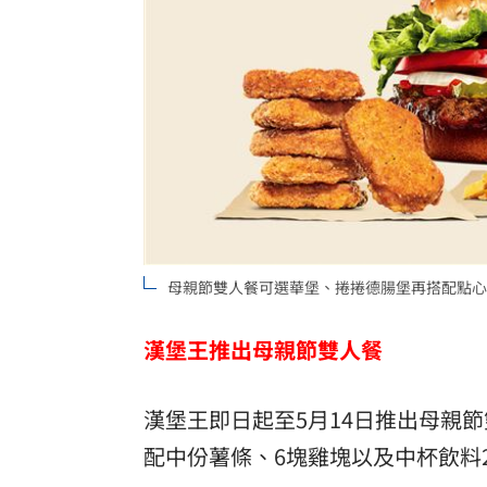
母親節雙人餐可選華堡、捲捲德腸堡再搭配點心
漢堡王推出母親節雙人餐
漢堡王即日起至5月14日推出母親節
配中份薯條、6塊雞塊以及中杯飲料2