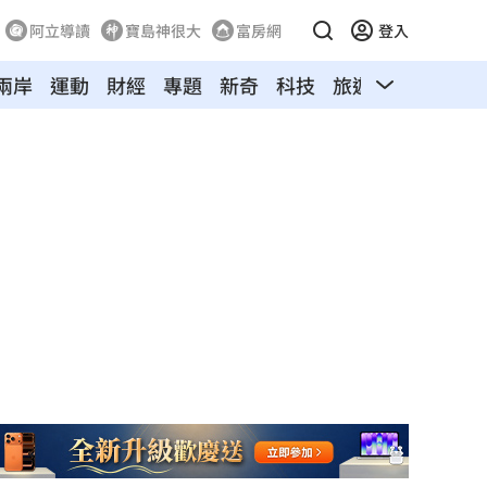
阿立導讀
寶島神很大
富房網
登入
兩岸
運動
財經
專題
新奇
科技
旅遊
汽車
寵物