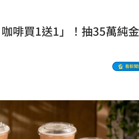
股
19:03
火球
18:57
咖啡買1送1」！抽35萬純
嗨翻
18:53
海警
18:52
准辭
18:52
看新聞
爐
18:45
解
18:45
捲走
18:39
懂
18:39
噸
18:34