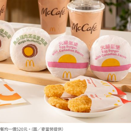
33
很好
18:22
歲
18:22
8倍
18:16
成形
12:00
」氣
12:00
場！
10:30
均一價520元。(圖／麥當勞提供）