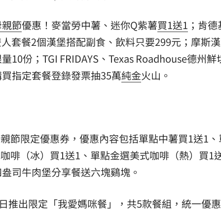
熱潮
10:00
母親節
優惠！麥當勞中薯、迷你Q紫薯
買1送1
；肯德
王雙人套餐2個漢堡搭配副食、飲料只要299元；摩斯
15
；TGI FRIDAYS、Texas Roadhouse德州
買指定套餐登錄發票抽35萬
純金
火山。
推出母親節限定優惠券，優惠內容包括單點中薯買1送1
式咖啡（冰）買1送1、單點金選美式咖啡（熱）買1送
四盎司牛肉堡分享餐送六塊鷄塊。
日推出限定「我愛媽咪餐」，共5款餐組，統一優惠價