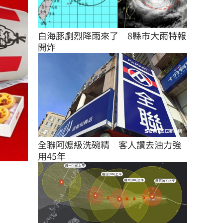
白海豚劇烈降雨來了　8縣市大雨特報
開炸
全聯阿嬤級洗碗精　客人讚去油力強
用45年