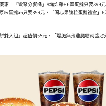
優惠！「歡聚分饗桶」8塊炸雞+ 6顆蛋撻只要399
原味蛋撻x6只要399元，「開心果脆粒蛋撻禮盒」6
薯餅雙入組」超值價55元，「爆脆無骨雞腿霸就醬沾