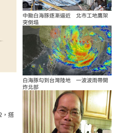
中颱白海豚逐漸逼近　北市工地鷹架
突倒塌
白海豚勾到台灣陸地　一波波雨帶開
炸北部
2，搭