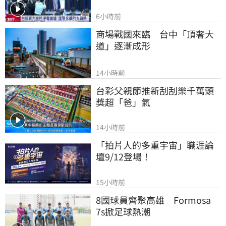
6小時前
商場戰國來臨　台中「頂奢大
道」逐漸成形
14小時前
台彩父親節推新刮刮樂千萬頭
獎超「爸」氣
14小時前
「拍片人的多重宇宙」職涯論
壇9/12登場！
15小時前
8國球員齊聚高雄　Formosa 
7s掀足球熱潮