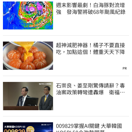
週末影響最劇！白海豚對流增
強 發海警將破68年颱風紀錄
超神減肥神器！橘子不要直接
吃，加點這個！體重天天下降
PR
石崇良、姜至剛驚傳請辭？毒
油案政策轉彎遭轟爆 衛福部
回應了
009829掌握AI關鍵 大華韓國