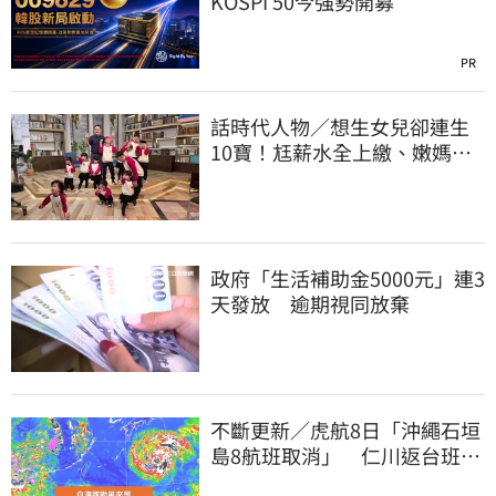
KOSPI 50今強勢開募
PR
話時代人物／想生女兒卻連生
10寶！尪薪水全上繳、嫩媽吐
心聲：不生了
政府「生活補助金5000元」連3
天發放 逾期視同放棄
不斷更新／虎航8日「沖繩石垣
島8航班取消」 仁川返台班機
提前1天起飛