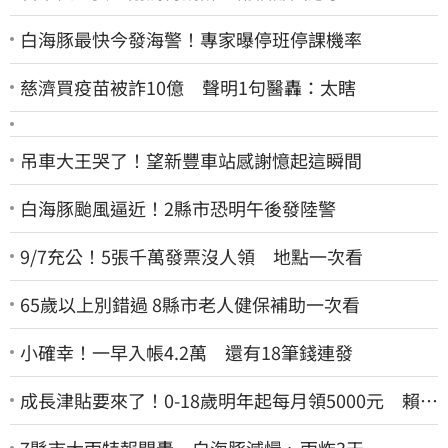
白海豚最快今發海警！專家曝停班停課機率
慈濟買疫苗被詐10億 聲明1句醫轟：太瞎
吊車大王哭了！望新豐車站感謝憶起這瞬間
白海豚颱風逼近！2縣市恐明午後發陸警
9/7充公！5張千萬發票沒人領 地點一次看
65歲以上別錯過 8縣市老人健保補助一次看
小確幸！一早入帳4.2萬 還有18筆錢連發
成長津貼要來了！0-18歲明年起每月領5000元 賴清
德：此時不生更待何時
7縣市大雨特報開轟 白海豚減慢、雨炸3天