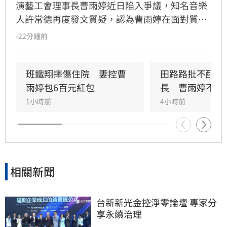
演藝工會理事長曹雨婷近日陷入爭議，知名音樂
人許常德再度發文質疑，認為曹雨婷在面對質疑
時，不應反問資深藝人池秋美關於田路路協助的
-22分鐘前
問題，而應正面說明工會工作成果與資源運用。
許常德強調，理事長肩負照顧會員權益的責任，
外界關注工會運作屬合理公共討論，核心在於工
班鐵翔摔傷住院　妻控曹
田路路批不配當
會是否善盡職責，而非轉移焦點至個別藝人身
雨婷包6百元紅包
長　曹雨婷不忍
上。由於曹雨婷曾主動表示協助田路路，隨後引
1小時前
4小時前
發外界檢視工會作為，許常德呼籲曹雨婷應公開
說明近年會務內容，包括會費、企業贊助與政府
補助等經費運用情形，確保財務透明公開，才能
真正獲取會員信任並提升工會公信力，讓演藝人
員權益獲得實質保障與完善照顧。
相關新聞
台新新光金控淨零論壇 專家分
享永續治理