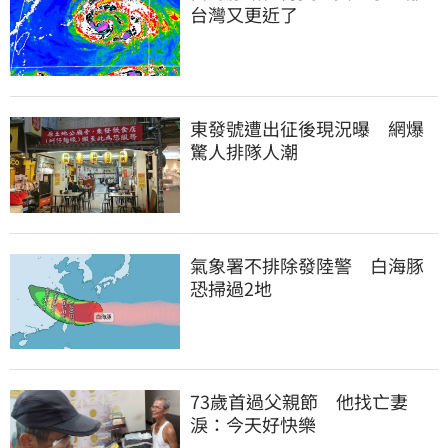
台灣又更近了
東發號遭出征後現況曝　網爆
驚人排隊人潮
氣象署不排除發陸警　白海豚
恐掃過2地
73歲首過父親節　他找亡妻
淚：今天好快樂