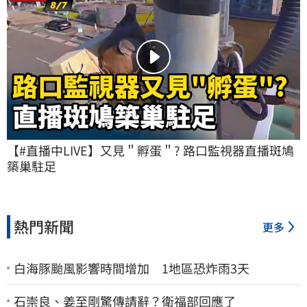
【#直播中LIVE】又見＂孵蛋＂? 路口監視器直播斑鳩
築巢駐足
熱門新聞
更多
白海豚颱風影響時間增加 1地區恐炸雨3天
石崇良、姜至剛驚傳請辭？衛福部回應了