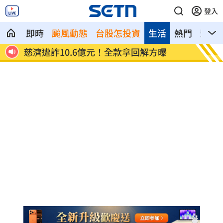
登入
即時
颱風動態
台股怎投資
生活
熱門
影音
慈濟遭詐10.6億元！全款拿回解方曝
稱龍蝦