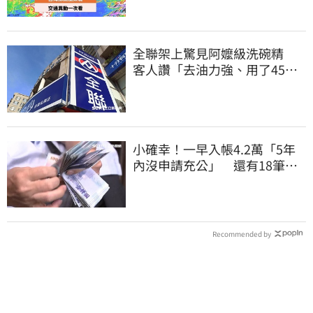
全聯架上驚見阿嬤級洗碗精
客人讚「去油力強、用了45
年」
小確幸！一早入帳4.2萬「5年
內沒申請充公」 還有18筆錢
連發到8月底
Recommended by