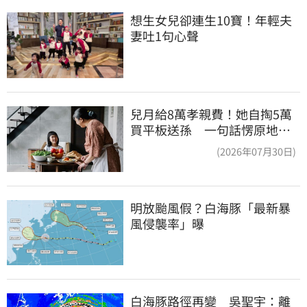
想生女兒卻連生10寶！年輕夫
妻吐1句心聲
兒月給8萬孝親費！她自掏5萬
買平板送孫 一句話愣原地
「傷心不已」
(2026年07月30日)
明放颱風假？白海豚「最新暴
風侵襲率」曝
白海豚路徑再變　吳聖宇：離