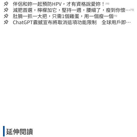
伴侶和妳一起預防HPV，才有資格說愛妳！
PR
減肥首選，檸檬加它，堅持一週，腰細了，瘦到你懷疑
PR
人生
肚腩一抓一大把，只需1個雞蛋，用一個瘦一個
PR
ChatGPT震撼宣布將取消這項功能限制 全球用戶即刻
起「免費」用到飽
延伸閱讀