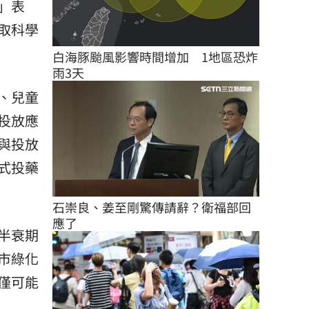
」表
取科學
白海豚颱風影響時間增加　1地區恐炸
雨3天
、兒童
投放應
與投放
式投藥
石崇良、姜至剛驚傳請辭？衛福部回
應了
半衰期
市綠化
僅可能