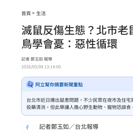
特斯拉撞12車！目擊者：賓士擋下救好
首頁
生活
姜厚任女友「3碩1博」爆造假！本人發
滅鼠反傷生態？北市老
慈濟遭詐10億 AIT突發文打擊詐騙網笑
鳥學會憂：惡性循環
新北爆警匪追逐…轟4槍射3輪！破窗逮
強彈千點！「18檔」收復失土台股ETF
0
記者 鄭玉如 報導
2026/05/08 13:14:00
7月急跌觸底 高含積這幾檔受益人激增
阿立幫你摘要新聞重點
白海豚海警範圍擴大！最新暴風圈侵襲
慈濟遭詐10億 國民黨不認錯反嗆⋯網
台北市近日爆出鼠患問題，不少民眾在夜市及住宅
投藥清消，但此舉讓人擔心野生動物、寵物恐誤食
就業意外爆冷！那指漲342點 標普500
「安全型鼠餌盒」，若使用散裝餌劑、不當投藥，
記者鄭玉如／台北報導
美通過制裁案！川普可課俄國商品500%