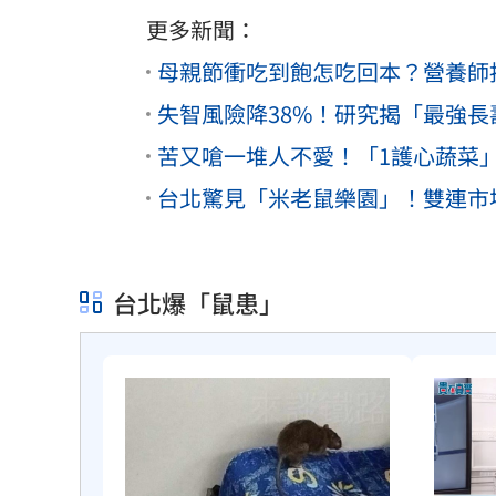
更多新聞：
母親節衝吃到飽怎吃回本？營養師
失智風險降38%！研究揭「最強長
苦又嗆一堆人不愛！「1護心蔬菜
台北驚見「米老鼠樂園」！雙連市
台北爆「鼠患」