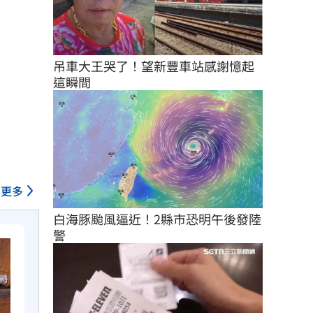
吊車大王哭了！望新豐車站感謝憶起
這瞬間
更多
白海豚颱風逼近！2縣市恐明午後發陸
警