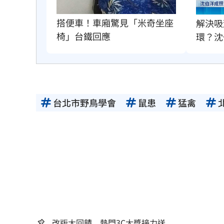
搭便車！車廂驚見「米奇坐座
解決吸
椅」台鐵回應
環？沈
台北市野鳥學會
鼠患
猛禽
改版大回饋 熱門3C大獎接力送