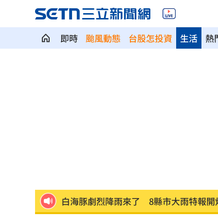
即時
颱風動態
台股怎投資
生活
熱
當年日本捐台AZ疫苗真相曝 專為台灣
美官員：伊朗與阿曼很快就荷莫茲達成
植物人妻獲賠1035萬…尪照顧她卻被岳
宏都拉斯蝦農嗆中：寧多付20%關稅賣
當年日本捐我AZ秘辛！他牽線揭專為台
白海豚劇烈降雨來了 8縣市大雨特報開