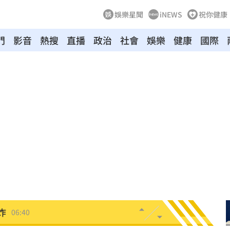
娛樂星聞
iNEWS
祝你健康
門
影音
熱搜
直播
政治
社會
娛樂
健康
國際
生產
07:14
協議
07:09
母告
07:08
台灣
07:00
生產
06:52
炸
06:40