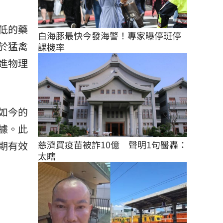
低的藥
白海豚最快今發海警！專家曝停班停
於猛禽
課機率
進物理
如今的
據。此
慈濟買疫苗被詐10億　聲明1句醫轟：
期有效
太瞎