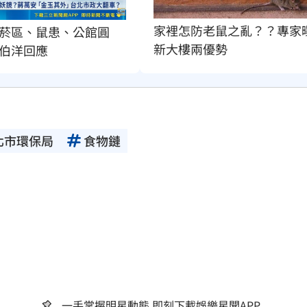
家裡怎防老鼠之亂？？專家
菸區、鼠患、公館圓
新大樓兩優勢
伯洋回應
北市環保局
食物鏈
一手掌握明星動態 即刻下載娛樂星聞APP