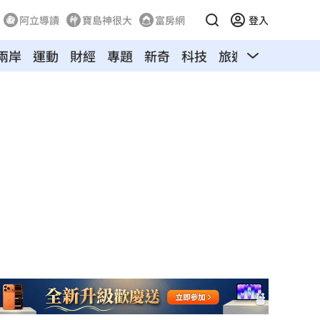
阿立導讀
寶島神很大
富房網
登入
兩岸
運動
財經
專題
新奇
科技
旅遊
汽車
寵物