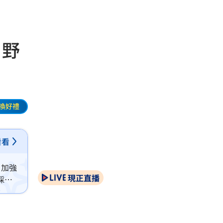
 野
換好禮
看看
月加強
現正直播
採用