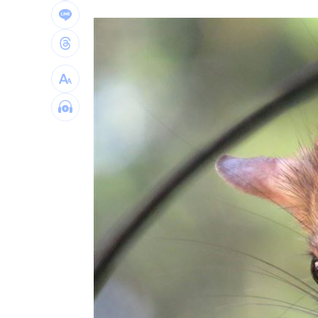
日本銀髮族瘋工作 逾4成想做到80歲
0
解散統促黨？他曝翁曉玲一招：恐白忙
疫苗真相！蔣萬安嗆一句 謝金河痛心
股災這8檔規模逆勢創高 它最猛成長逾1
台灣彩券開獎直播中
20:31
LIVE三立+24小時直播
15:27
三立iNEWS新聞台線上直播
18:00
商場戰國來臨 台中「頂奢大道」逐漸
台彩父親節推新刮刮樂千萬頭獎超「爸
「拍片人的多重宇宙」職涯論壇9/12登