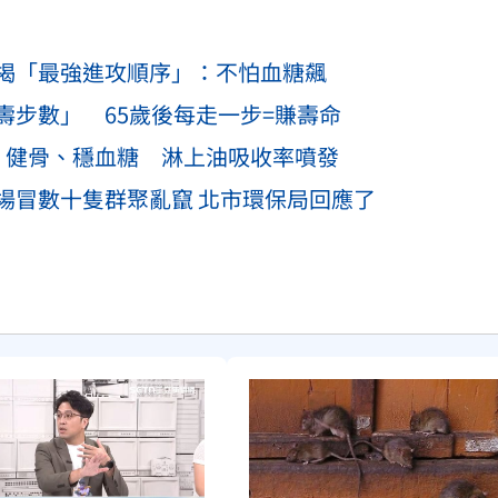
揭「最強進攻順序」：不怕血糖飆
壽步數」 65歲後每走一步=賺壽命
」健骨、穩血糖 淋上油吸收率噴發
場冒數十隻群聚亂竄 北市環保局回應了