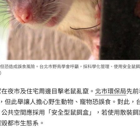
熱潮
10:00
15
但恐造成誤食風險。台北市野鳥學會呼籲，採科學化管理、使用安全鼠餌
Y）
眾在夜市及住宅周邊目擊老鼠亂竄。
北市環保局
先前
消，但此舉讓人擔心野生動物、寵物恐誤食。對此，
，公共空間應採用「安全型鼠餌盒」，若使用散裝餌
摧毀都市生態系。