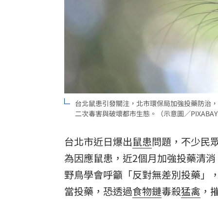
8國球員齊聚高雄 Formosa 7s掀足球
理想混蛋號召粉絲跨海追星吃美食！
18:
台北鼠患引發關注，北市環保局加強投藥防治，
二次毒害與破壞都市生態。（示意圖／PIXABA
台北市近日爆出
鼠患
問題，不少民
為因應鼠患，近2個月加強投藥清
野鳥學會
呼籲「反對無差別投藥」
當投藥，恐透過
食物鏈
毒殺
猛禽
，