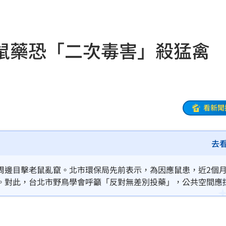
多人
06:37
聲了
06:33
鼠藥恐「二次毒害」殺猛禽
翻
06:09
毒駕
06:08
6:00
看新聞
！
05:45
去
率曝
05:44
炸鍋
05:43
周邊目擊老鼠亂竄。北市環保局先前表示，為因應鼠患，近2個
。對此，台北市野鳥學會呼籲「反對無差別投藥」，公共空間應
新高
05:23
恐透過食物鏈毒殺猛禽，摧毀都市生態系。
關稅
05:13