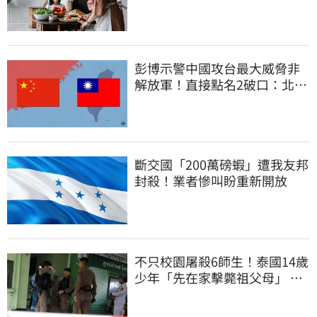
「傷心不已」
彭博示警中國攻台最大威脅非
解放軍！直接點名2破口：北京
正悄悄洗腦
斷交國「200萬磅蝦」遭我友邦
封殺！業者慘叫盼重新開放
不只校園屠殺6師生！泰國14歲
少年「先在家擊斃祖父母」 可
能犯案動機曝