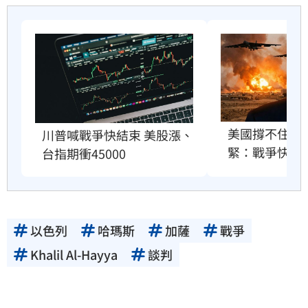
美國撐不住？
川普喊戰爭快結束 美股漲、
緊：戰爭快結
台指期衝45000
以色列
哈瑪斯
加薩
戰爭
Khalil Al-Hayya
談判