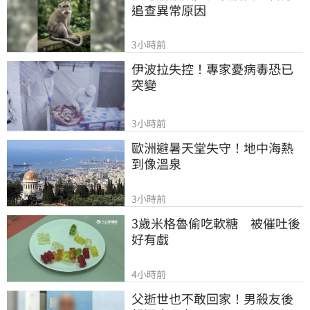
追查異常原因
3小時前
伊波拉失控！專家憂病毒恐已
突變
3小時前
歐洲避暑天堂失守！地中海熱
到像溫泉
3小時前
3歲米格魯偷吃軟糖　被催吐後
好有戲
4小時前
父逝世也不敢回家！男殺友後