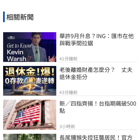
相關新聞
華許9月升息？ING：匯市在他
與戰爭間拉鋸
41分鐘前
老後離婚財產怎麼分？　丈夫
退休金拒分
43分鐘前
新／四指齊揚！台指期飆破500
點
3小時前
長尾獼猴失控狂襲居民！官方