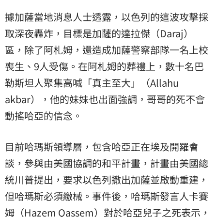
據加薩當地消息人士透露，以色列的這波攻擊採
取深夜轟炸，目標是加薩的達拉傑（Daraj）
區，除了阿札姆，還造成加薩警察部隊一名上校
喪生、9人受傷。在阿札姆的葬禮上，數十名巴
勒斯坦人聚集高喊「真主至大」（Allahu
akbar），他的妹妹也出面強調，哥哥的死不會
動搖哈亞的信念。
目前哈瑪斯領導層，包含哈亞正在埃及開羅會
談，參與由美國協調的和平計畫，計畫由美國總
統川普提出，要求以色列撤出加薩並啟動重建，
但哈瑪斯必須繳械。事件後，哈瑪斯發言人卡賽
姆（Hazem Qassem）對於哈亞兒子之死表示，