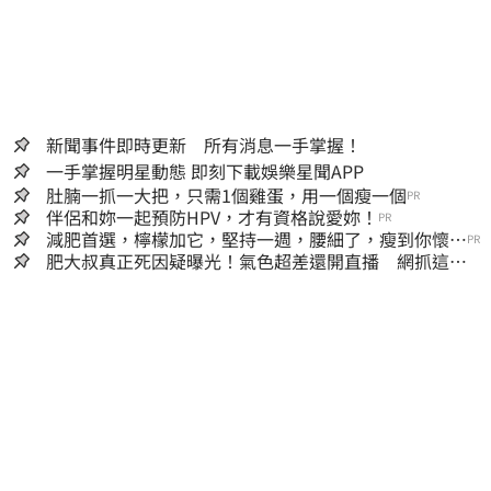
新聞事件即時更新 所有消息一手掌握！
一手掌握明星動態 即刻下載娛樂星聞APP
肚腩一抓一大把，只需1個雞蛋，用一個瘦一個
PR
伴侶和妳一起預防HPV，才有資格說愛妳！
PR
減肥首選，檸檬加它，堅持一週，腰細了，瘦到你懷疑
PR
人生
肥大叔真正死因疑曝光！氣色超差還開直播 網抓這一
點超不合理