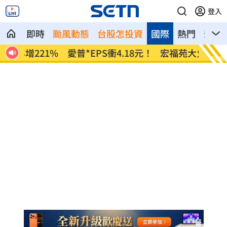
登入
即時
颱風動態
台股怎投資
國際
熱門
影音
8元！
宏福苑大火調查出爐！菸頭引燃施工雜物
定投1
位！