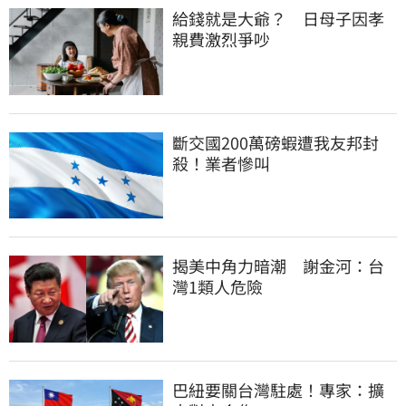
給錢就是大爺？　日母子因孝
親費激烈爭吵
斷交國200萬磅蝦遭我友邦封
殺！業者慘叫
揭美中角力暗潮　謝金河：台
灣1類人危險
巴紐要關台灣駐處！專家：擴