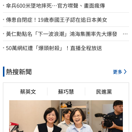
傘兵600米墜地摔死…官方噤聲、畫面瘋傳
傳患自閉症！19歲泰國王子認在追日本美女
黃仁勳點名「下一波浪潮」鴻海集團率先大爆發 台
股這族群全面噴出
50萬網紅遭「爆頭射殺」！直播全程放送
熱搜新聞
更多
蔡英文
蘇巧慧
民進黨