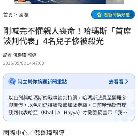
首頁
國際
看新聞換好禮
剛喊完不懼親人喪命！哈瑪斯「首席
談判代表」4名兒子慘被殺光
記者
倪譽瑋
報導
2026/05/08 14:47:00
阿立幫你摘要新聞重點
去看看
以色列與哈瑪斯的戰事談判持續，哈瑪斯派員至開羅參
與調停，以色列仍持續攻擊加薩走廊。日前哈瑪斯首席
談判代表哈亞（Khalil Al-Hayya）才剛強硬宣示「我們
的兒子被殺害，我們的領袖殉難，都嚇不倒我們」沒想
到6日以色列的夜間空襲，就炸死了他的兒子阿札姆
國際中心／倪譽瑋報導
（Azzam Al-Hayya），加上多年前的戰爭，這已是哈亞