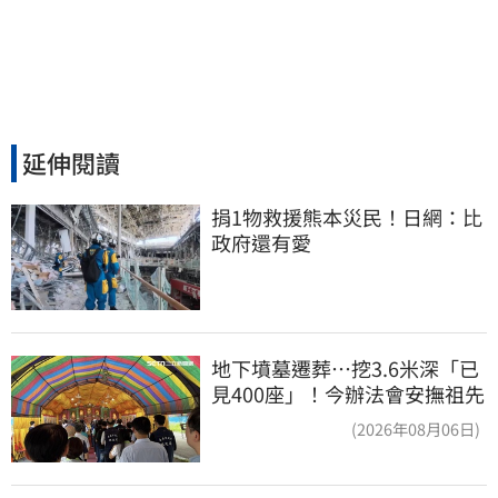
延伸閱讀
捐1物救援熊本災民！日網：比
政府還有愛
地下墳墓遷葬…挖3.6米深「已
見400座」！今辦法會安撫祖先
(2026年08月06日)