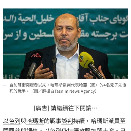
的第四名兒子被殺掉。
自加薩衝突爆發以來，哈瑪斯談判代表哈亞（圖）的4名兒子先後
死於戰爭。（圖／翻攝自Tasnim News Agency）
[廣告] 請繼續往下閱讀…
以色列
與
哈瑪斯
的戰事
談判
持續，哈瑪斯派員至
開羅參與調停，以色列仍持續攻擊
加薩
走廊。日