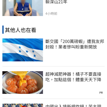
躲深山21年
4小時前
其他人也在看
斷交國「200萬磅蝦」遭我友邦
封殺！業者慘叫盼重新開放
超神減肥神器！橘子不要直接
吃，加點這個！體重天天下降
PR
中國出入境新規炸鍋！苦主現