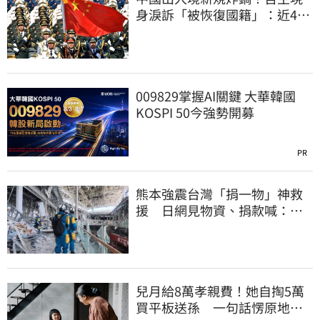
身淚訴「被恢復國籍」：近4億
資產全停擺
009829掌握AI關鍵 大華韓國
KOSPI 50今強勢開募
PR
熊本強震台灣「捐一物」神救
援 日網見物資、捐款喊：比
政府還有愛
兒月給8萬孝親費！她自掏5萬
買平板送孫 一句話愣原地