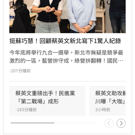
挺蘇巧慧！回顧蔡英文新北寫下1驚人紀錄
今年底將舉行九合一選舉，新北市無疑是競爭最
激烈的一區，藍營拚守成，綠營拚翻轉！國民黨
參選人李四川與民進黨參選人蘇巧慧民調更是呈
-207分鐘前
現五五波。選戰陷入膠著之際，蘇巧慧今（7）
日證實，當初曾拜託前總統蔡英文擔任競選總部
主委時，蔡英文一口就答應。完成兩屆總統任期
蔡英文重磅出手！民進黨
蔡英文助攻蘇巧
的蔡英文，除了挾帶超高人氣之外，新北更是她
「第二戰場」成形
川曝「大咖」應
的「政壇起家厝」，三度在此橫掃百萬票，有望
-183分鐘前
3小時前
成為蘇巧慧的最強支援。