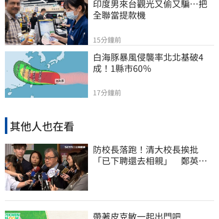
印度男來台觀光又偷又騙…把
全聯當提款機
15分鐘前
白海豚暴風侵襲率北北基破4
成！1縣市60％
17分鐘前
其他人也在看
防校長落跑！清大校長挨批
「已下聘還去相親」 鄭英
耀：將祭「這規定」
帶著皮克敏一起出門吧