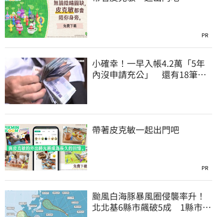
PR
小確幸！一早入帳4.2萬「5年
內沒申請充公」 還有18筆錢
連發到8月底
帶著皮克敏一起出門吧
PR
颱風白海豚暴風圈侵襲率升！
北北基6縣市飆破5成 1縣市