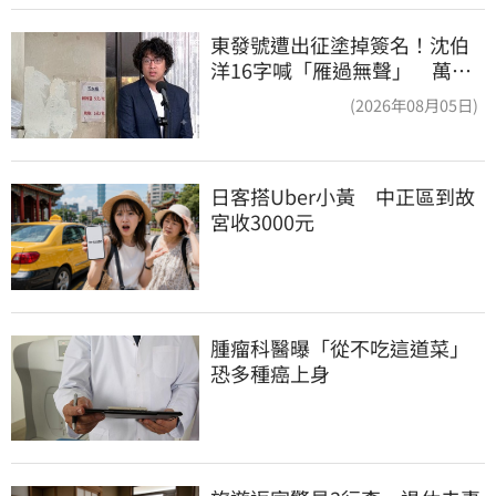
東發號遭出征塗掉簽名！沈伯
洋16字喊「雁過無聲」 萬人
讚：這就是高度
(2026年08月05日)
日客搭Uber小黃　中正區到故
宮收3000元
腫瘤科醫曝「從不吃這道菜」
恐多種癌上身