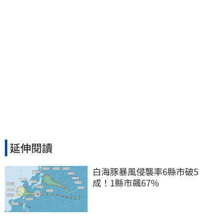
延伸閱讀
白海豚暴風侵襲率6縣市破5
成！1縣市飆67%