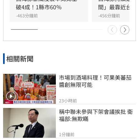
台灣本島，但路徑仍具不確定性，且與海岸線距
破4成！1縣市60％
間」最靠近台灣
離十分接近。氣象署建議民眾密切留意最新路
-463分鐘前
-456分鐘前
徑，特別是中部以北地區恐受風雨影響，前往琉
球、沖繩旅遊者亦需提高警覺，隨時關注颱風動
態以策安全。
相關新聞
市場到酒場料理！可果美蕃茄
醬創無限可能
23小時前
稱中聯未參與下架會議挨批 衛
福部:無欺瞞
1分鐘前