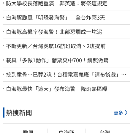
防大學校長落跑重演 鄭英耀：將祭這規定
白海豚颱風「明恐發海警」 全台炸雨3天
白海豚高機率發海警！北部恐爛成一坨泥
不斷更新／台灣虎航16航班取消、2班提前
載具「多做1動作」發票爽中700！網照做驚
挖到童骨…已葬2魂！台積電嘉義廠「請布袋戲」原
因曝
白海豚最快「這天」發布海警 降雨熱區曝
熱搜新聞
更多
颱風
白海豚
台灣