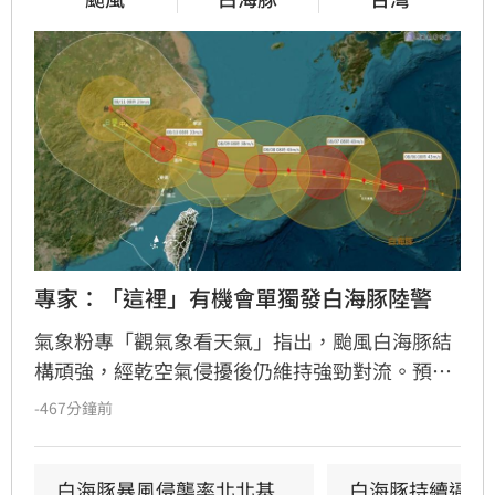
專家：「這裡」有機會單獨發白海豚陸警
氣象粉專「觀氣象看天氣」指出，颱風白海豚結
構頑強，經乾空氣侵擾後仍維持強勁對流。預估
白海豚將於8月8日至10日最接近台灣，暴風圈預
-467分鐘前
計於8日中午前後進入北部海域。氣象專家研
判，海警發布時間恐落在週五，週六可能針對連
江縣發布陸警。儘管目前預測暴風圈不直接侵襲
白海豚暴風侵襲率北北基
白海豚持續逼近