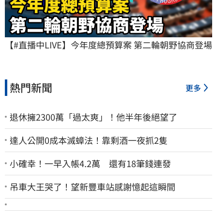
【#直播中LIVE】今年度總預算案 第二輪朝野協商登場
熱門新聞
更多
退休擁2300萬「過太爽」！他半年後絕望了
達人公開0成本滅蟑法！靠剩酒一夜抓2隻
小確幸！一早入帳4.2萬 還有18筆錢連發
吊車大王哭了！望新豐車站感謝憶起這瞬間