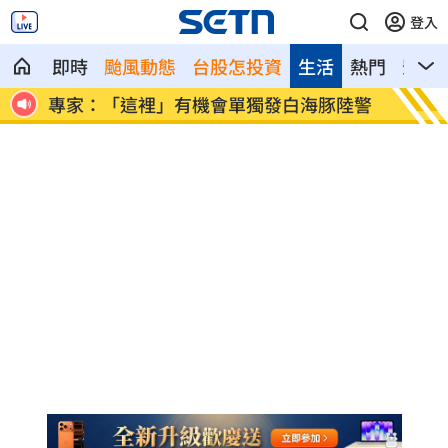
登入
即時
颱風動態
台股怎投資
生活
熱門
影音
離職
專家：「這裡」有機會單獨發白海豚陸警
印度男
機