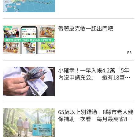
「最高達67%」
帶著皮克敏一起出門吧
PR
小確幸！一早入帳4.2萬「5年
內沒申請充公」 還有18筆錢
連發到8月底
65歲以上別錯過！8縣市老人健
保補助一次看 每月最高省826
元