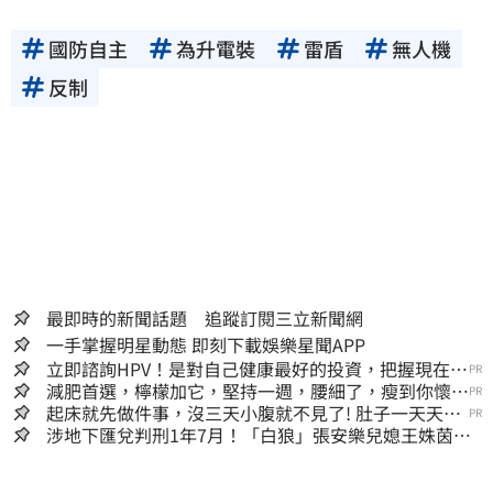
國防自主
為升電裝
雷盾
無人機
反制
最即時的新聞話題 追蹤訂閱三立新聞網
一手掌握明星動態 即刻下載娛樂星聞APP
立即諮詢HPV！是對自己健康最好的投資，把握現在不
PR
嫌晚！
減肥首選，檸檬加它，堅持一週，腰細了，瘦到你懷疑
PR
人生
起床就先做件事，沒三天小腹就不見了! 肚子一天天變
PR
小！
涉地下匯兌判刑1年7月！「白狼」張安樂兒媳王姝茵北
檢報到、今發監執行