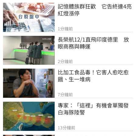
記憶體族群狂歡　它告終連4亮
紅燈漲停
1分鐘前
長榮航12/1直飛印度德里　放
眼商務與轉運
2分鐘前
比加工食品毒！它害人愈吃愈
餓、生一堆病
7分鐘前
專家：「這裡」有機會單獨發
白海豚陸警
13分鐘前