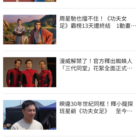
周星馳也擋不住！《功夫女
足》霸榜13天遭終結 1動畫強
片靠口碑反超
漫威解禁了！官方釋出蜘蛛人
「三代同堂」花絮全面正式公
開
睽違30年世紀同框！釋小龍探
班星爺《功夫女足》 至今沒
合作原因曝光