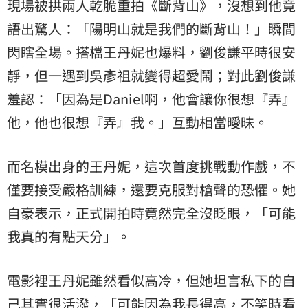
現場被拱兩人乾脆重拍《斷背山》，沒想到他竟
語出驚人：「陽明山就是我們的斷背山！」瞬間
閃瞎全場。搭檔王丹妮也爆料，劉俊謙平時很安
靜，但一遇到吳彥祖就變得超愛鬧；對此劉俊謙
羞認：「因為是Daniel啊，他會讓你很想『弄』
他，他也很想『弄』我。」互動相當曖昧。
而名模出身的王丹妮，這次首度挑戰動作戲，不
僅要接受嚴格訓練，還要克服對槍聲的恐懼。她
自豪表示，正式開拍時竟然完全沒眨眼，「可能
我真的有點天分」。
電影裡王丹妮雖然看似高冷，但她坦言私下的自
己其實很活潑，「可能因為我長得高，不笑時看