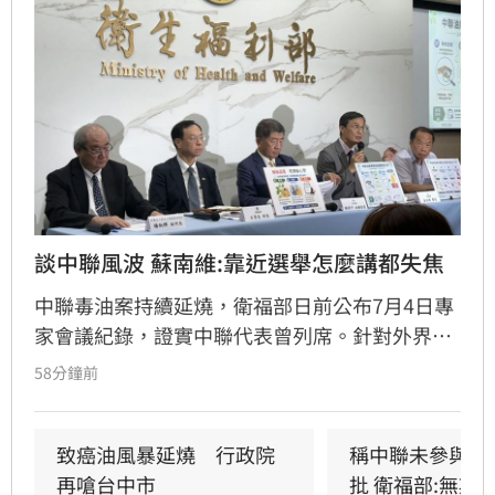
談中聯風波 蘇南維:靠近選舉怎麼講都失焦
中聯毒油案持續延燒，衛福部日前公布7月4日專
家會議紀錄，證實中聯代表曾列席。針對外界質
疑，與會的台大教授蘇南維還原現場，強調專家
58分鐘前
當時不斷挑戰中聯製程，中聯僅在受詢問時才進
行辯護。蘇南維直言，該事件已從單純科學討論
演變為政治議題，並解釋當初主張「20%下架標
致癌油風暴延燒　行政院
稱中聯未參與下
準」是基於營養標示的務實考量。（記者：簡浩
再嗆台中市
批 衛福部:無欺