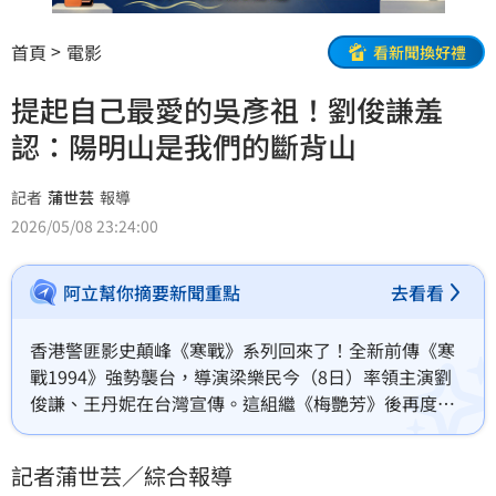
首頁
電影
看新聞換好禮
提起自己最愛的吳彥祖！劉俊謙羞
認：陽明山是我們的斷背山
記者
蒲世芸
報導
2026/05/08 23:24:00
阿立幫你摘要新聞重點
去看看
香港警匪影史顛峰《寒戰》系列回來了！全新前傳《寒
戰1994》強勢襲台，導演梁樂民今（8日）率領主演劉
俊謙、王丹妮在台灣宣傳。這組繼《梅艷芳》後再度合
體的「黃金鐵三角」默契沒話說，現場訪談更是火力全
開、笑料百出，劉俊謙甚至大方示愛吳彥祖，羞認兩人
記者蒲世芸／綜合報導
私下真的「很有戲」！