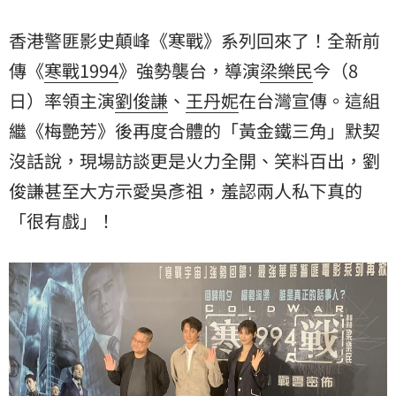
香港警匪影史顛峰《寒戰》系列回來了！全新前
傳《
寒戰1994
》強勢襲台，導演
梁樂民
今（8
日）率領主演
劉俊謙
、
王丹妮
在台灣宣傳。這組
繼《梅艷芳》後再度合體的「黃金鐵三角」默契
沒話說，現場訪談更是火力全開、笑料百出，劉
俊謙甚至大方示愛吳彥祖，羞認兩人私下真的
「很有戲」！