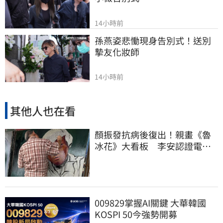
14小時前
孫燕姿悲慟現身告別式！送別
摯友化妝師
14小時前
其他人也在看
顏振發抗病後復出！親畫《魯
冰花》大看板 李安認證電影
夢啟蒙地掀回憶
009829掌握AI關鍵 大華韓國
KOSPI 50今強勢開募