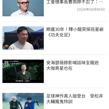
工會理事長曹雨婷不忍了：別
只包紅包慰問
(2026年08月06日)
睽違30年！釋小龍突探班星爺
《功夫女足》
安海瑟薇錄影喊話味全龍迷　
大咖男星也在
足球神作真人版登台　受松井
大輔魔鬼特訓