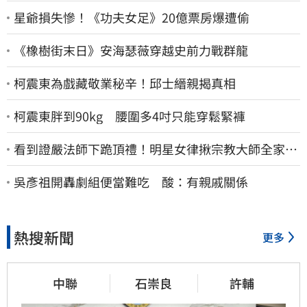
星爺損失慘！《功夫女足》20億票房爆遭偷
《橡樹街末日》安海瑟薇穿越史前力戰群龍
柯震東為戲藏敬業秘辛！邱士縉親揭真相
柯震東胖到90kg 腰圍多4吋只能穿鬆緊褲
看到證嚴法師下跪頂禮！明星女律揪宗教大師全家詐
慈濟…全家爽睡黃金堆
吳彥祖開轟劇組便當難吃 酸：有親戚關係
熱搜新聞
更多
中聯
石崇良
許輔