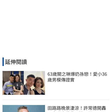
延伸閱讀
63歲關之琳爆奶孫戀！愛小36
歲男模傳證實
田路路晚景淒涼！許常德開轟