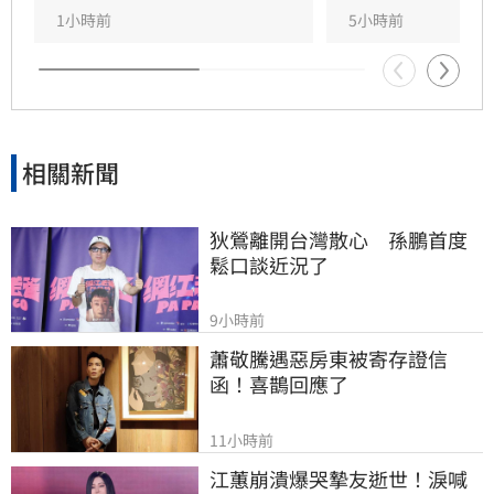
正）
1小時前
5小時前
相關新聞
狄鶯離開台灣散心　孫鵬首度
鬆口談近況了
9小時前
蕭敬騰遇惡房東被寄存證信
函！喜鵲回應了
11小時前
江蕙崩潰爆哭摯友逝世！淚喊