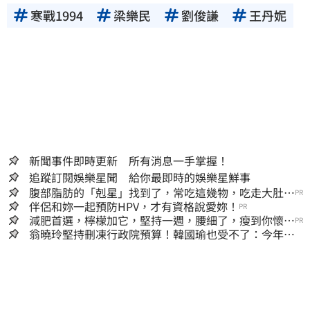
寒戰1994
梁樂民
劉俊謙
王丹妮
新聞事件即時更新 所有消息一手掌握！
追蹤訂閱娛樂星聞 給你最即時的娛樂星鮮事
腹部脂肪的「剋星」找到了，常吃這幾物，吃走大肚
PR
囊，瘦出小蠻腰
伴侶和妳一起預防HPV，才有資格說愛妳！
PR
減肥首選，檸檬加它，堅持一週，腰細了，瘦到你懷疑
PR
人生
翁曉玲堅持刪凍行政院預算！韓國瑜也受不了：今年剩4
個月你思考一下