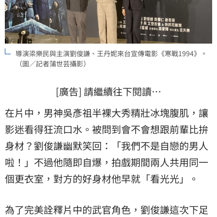
導演梁樂民與主演劉俊謙、王丹妮來台宣傳電影《寒戰1994》。
（圖／記者蒲世芸攝影）
[廣告] 請繼續往下閱讀…
在片中，男神吳彥祖半裸大秀精壯冰塊腹肌，讓
影迷看得狂流口水。被問到會不會想跟前輩比拚
身材？劉俊謙幽默笑回：「我們不是自戀的男人
啦！」不過他隨即自爆，拍戲期間兩人共用同一
個更衣室，對方的好身材他早就「看光光」。
為了完美詮釋片中的武官角色，劉俊謙這次下足