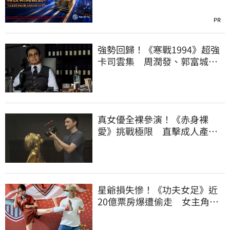
PR
強勢回歸！《寒戰1994》超強
卡司雲集 周潤發、郭富城等
四大巨頭坐鎮
真女優全裸參演！《赤身裸
愛》挑戰極限 直擊成人產業
幕後樣貌
星爺損失慘！《功夫女足》近
20億票房爆遭偷走 女主角衰
受波及影響收入