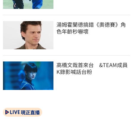
湯姆霍蘭德搞錯《奧德賽》角
色年齡秒嚇壞
高橋文哉首來台　&TEAM成員
K錄影喊話台粉
現正直播