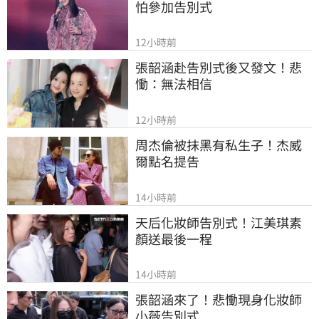
怕參加告別式
12小時前
張韶涵赴告別式後又發文！悲
慟：無法相信
12小時前
周杰倫被抹黑有私生子！杰威
爾點名提告
14小時前
天后化妝師告別式！江美琪素
顏送最後一程
14小時前
張韶涵來了！悲慟現身化妝師
小薇告別式