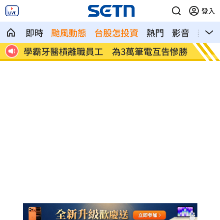
登入
即時
颱風動態
台股怎投資
熱門
影音
熱搜
降風
學霸牙醫槓離職員工 為3萬筆電互告慘勝
俄羅斯