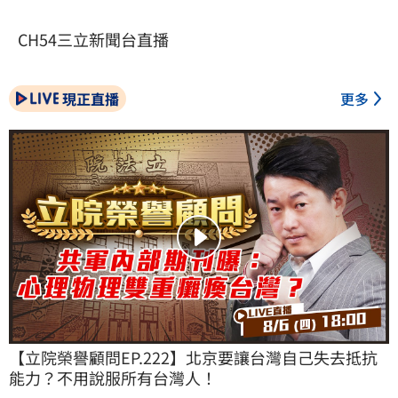
CH54三立新聞台直播
現正直播
更多
【立院榮譽顧問EP.222】北京要讓台灣自己失去抵抗
能力？不用說服所有台灣人！