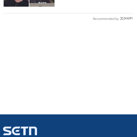
Recommended by