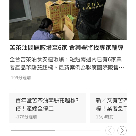
苦茶油問題廠增至6家 食藥署將找專家輔導
全台苦茶油食安連環爆，短短兩週內已有6家業
者產品苯駢芘超標。最新案例為聯廣國際販售的
「百年堂冷壓黃金苦茶油」，經檢出苯駢芘
-199分鐘前
6.3μg/kg不符規定，產品由嘉義鑫隆發公司代
工，目前相關產品已預防性下架並停工。食藥署
說明，問題油品多為小型、前店後廠模式生產，
百年堂苦茶油苯駢芘超標3
新／又有苦茶油
茶籽來源與製程溫度差異大。為提升食安品質，
倍！產線全停工
標！業者急下架
食藥署將啟動輔導計畫。（記者：簡浩正）
-176分鐘前
13小時前