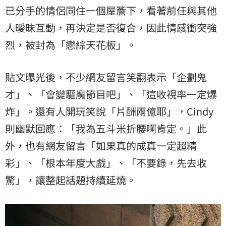
已分手的情侶同住一個屋簷下，看著前任與其他
人曖昧互動，再決定是否復合，因此情感衝突強
烈，被封為「戀綜天花板」。
貼文曝光後，不少網友留言笑翻表示「企劃鬼
才」、「會變驅魔節目吧」、「這收視率一定爆
炸」。還有人開玩笑說「片酬兩億耶」，Cindy
則幽默回應：「我為五斗米折腰啊肯定。」此
外，也有網友留言「如果真的成真一定超精
彩」、「根本年度大戲」、「不要錄，先去收
驚」，讓整起話題持續延燒。