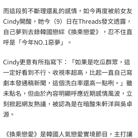
而這段剪不斷理還亂的感情，如今再度被前女友
Cindy開酸，她今（9）日在Threads發文透露，
自己夢到去錄韓國戀綜《換乘戀愛》，忍不住直
呼是「今年NO.1惡夢」。
Cindy更意有所指寫下：「如果是吃瓜群眾，這
一定好看到不行、收視率超高，比起一直自己寫
劇本發通稿新聞，這個洗白率還高一點咧。」雖
未點名，但由於內容明顯呼應近期感情風波，立
刻掀起網友熱議，被認為是在暗酸朱軒洋與吳卓
源。
《換乘戀愛》是韓國人氣戀愛實境節目，主打讓