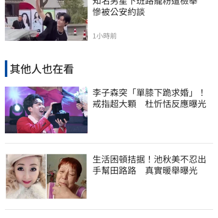
慘被公安約談
1小時前
其他人也在看
李子森突「單膝下跪求婚」！
戒指超大顆 杜忻恬反應曝光
生活困頓拮据！池秋美不忍出
手幫田路路 真實暖舉曝光