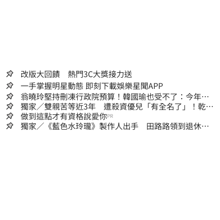
改版大回饋 熱門3C大獎接力送
一手掌握明星動態 即刻下載娛樂星聞APP
翁曉玲堅持刪凍行政院預算！韓國瑜也受不了：今年剩4
個月你思考一下
獨家／雙親苦等近3年 遭殺資優兒「有全名了」！乾妹
稱賠償恐毀她未來
做到這點才有資格說愛你
PR
獨家／《藍色水玲瓏》製作人出手 田路路領到退休
金！隱忍6年吐內幕