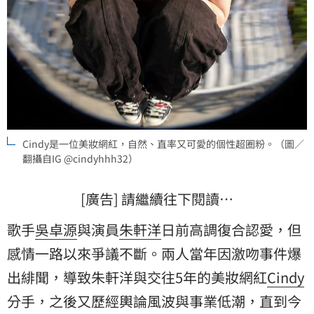
Cindy是一位美妝網紅，自然、直率又可愛的個性超圈粉。（圖／
翻攝自IG @cindyhhh32）
[廣告] 請繼續往下閱讀…
歌手
吳卓源
與演員
朱軒洋
日前高調復合認愛，但
感情一路以來爭議不斷。兩人當年因激吻事件爆
出緋聞，導致朱軒洋與交往5年的美妝網紅
Cindy
分手，之後又歷經輿論風波與事業低潮，直到今