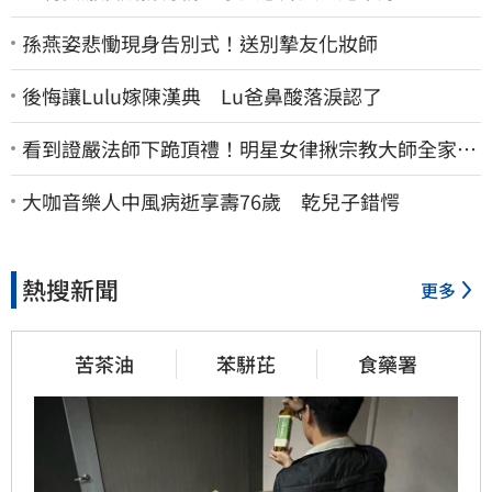
孫燕姿悲慟現身告別式！送別摯友化妝師
後悔讓Lulu嫁陳漢典 Lu爸鼻酸落淚認了
看到證嚴法師下跪頂禮！明星女律揪宗教大師全家詐
慈濟…全家爽睡黃金堆
大咖音樂人中風病逝享壽76歲 乾兒子錯愕
熱搜新聞
更多
苦茶油
苯駢芘
食藥署