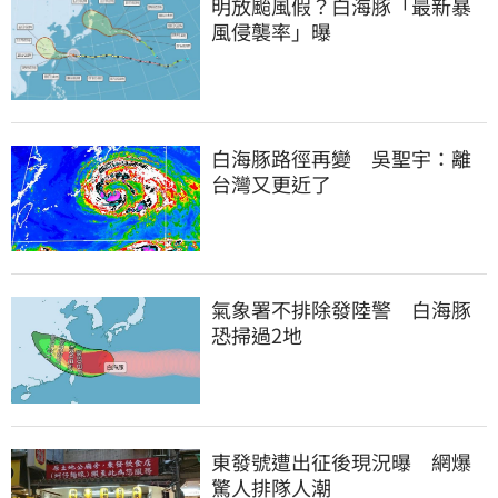
明放颱風假？白海豚「最新暴
風侵襲率」曝
白海豚路徑再變　吳聖宇：離
台灣又更近了
氣象署不排除發陸警　白海豚
恐掃過2地
東發號遭出征後現況曝　網爆
驚人排隊人潮