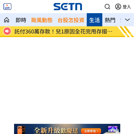
登入
即時
颱風動態
台股怎投資
生活
熱門
影音
張淑
託付360萬存款！兒1原因全花完甩存摺嗆
國一生
母
明