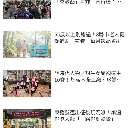
「會激凸」氣炸 內行曝：其
實很正常
65歲以上別錯過！8縣市老人健
保補助一次看 每月最高省826
元
話時代人物／想生女兒卻連生
10寶！尪薪水全上繳、嫩媽吐
心聲：不生了
東發號遭出征後現況曝！爆湧
排隊人龍「一路排到轉彎」
上萬網友力挺