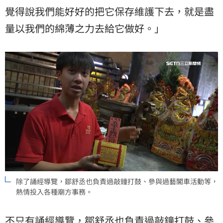
覺得說我們能好好的把它保存維護下去，就是盡
量以我們的綿薄之力去給它做好。」
除了誦經導覽，鄒舒丞也負責過敲鐘打鼓、參與過藝閣車活動等，
熱情投入各種廟方事務。
不只有誦經導覽，鄒舒丞也負責過敲鐘打鼓、參