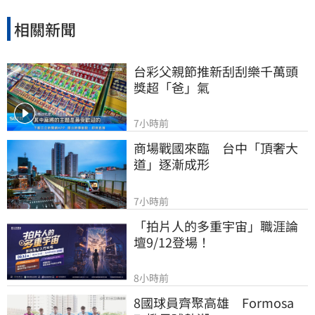
干擾。
相關新聞
台彩父親節推新刮刮樂千萬頭
獎超「爸」氣
7小時前
商場戰國來臨　台中「頂奢大
道」逐漸成形
7小時前
「拍片人的多重宇宙」職涯論
壇9/12登場！
8小時前
8國球員齊聚高雄　Formosa 