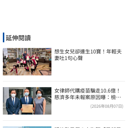
延伸閱讀
想生女兒卻連生10寶！年輕夫
妻吐1句心聲
女律師代購疫苗騙走10.6億！
慈濟多年未報案原因曝：檢警
上門才知被騙
(2026年08月07日)