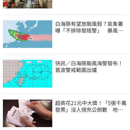
白海豚有望放颱風假？氣象署
曝「不排除發陸警」 暴風圈
恐掃過2地
快訊／白海豚颱風海警發布！
首波警戒範圍出爐
超商花21元中大獎！「5張千萬
發票」沒人領充公倒數 地點
明細一次看