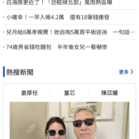
白海豚更近了！「恐輕掃北部」風雨熱區曝
小確幸！一早入帳4.2萬 還有18筆錢連發
兒月給8萬孝親費！她自掏5萬買平板送孫 一句話愣
原地「傷心不已」
74歲男省錢吃麵包 半年後女兒一看嚇慘
熱搜新聞
更多
姜厚任
童芯
陳苡孋