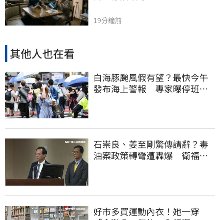
19分鐘前
其他人也在看
白海豚颱風假有望？最快今午
發布海上警報 專家曝停班停
課機率
石崇良、姜至剛驚傳請辭？毒
油案政策轉彎遭轟爆 衛福部
回應了
好市多買運動內衣！她一穿