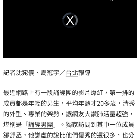
Video
Player
is
loading.
記者沈宛儀、周冠宇／
台北
報導
最近網路上有一段誦經團的影片爆紅，第一排的
成員都是年輕的男生，平均年齡才20多歲，清秀
的外型、專業的架勢，讓網友大讚肺活量超強，
堪稱是「
誦經男團
」。獨家訪問到其中一位成員
鄒舒丞
，他謙虛的說比他們優秀的還很多，也分