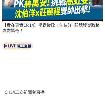
【貴在真實EP.14】學霸從政！沈伯洋+莊競程從政路
處處驚奇！
現正直播
CH54三立新聞台直播