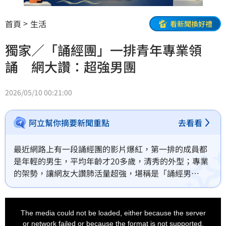
首頁
生活
看新聞換好禮
獨家／「誦經團」一排青年專業領
誦 網大讚：超強男團
2026/05/10 00:21:00
阿立幫你摘要新聞重點
去看看
最近網路上有一段誦經團的影片爆紅，第一排的成員都
是年輕的男生，平均年齡才20多歲，清秀的外型；專業
的架勢，讓網友大讚肺活量超強，堪稱是「誦經男
團」，我們獨家訪問到其中一位成員鄒舒丞，他謙虛的
說比他們優秀的還很多，也分享自己從小就熱愛傳統文
This
is
化，希望能把這些民俗信仰傳承下去。
a
The media could not be loaded, either because the server
modal
window.
or network failed or because the format is not supported.