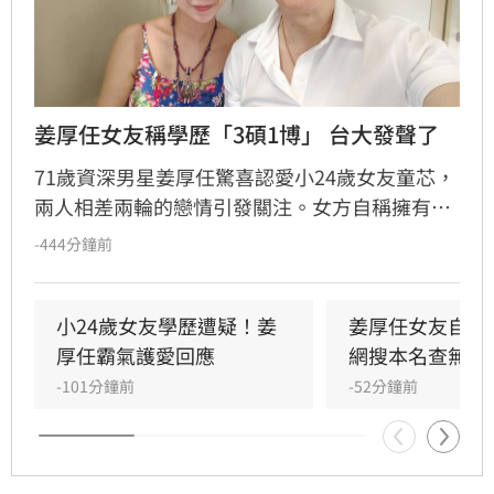
姜厚任女友稱學歷「3碩1博」 台大發聲了
71歲資深男星姜厚任驚喜認愛小24歲女友童芯，
兩人相差兩輪的戀情引發關注。女方自稱擁有台
大「3碩1博」的超狂學歷，並擔任電影公司CEO
-444分鐘前
與跨國研究員，背景相當顯赫。然而，有網友於
國家圖書館論文系統查詢後發現查無資料，隨即
引發學歷造假疑雲。對此，台灣大學校方回應表
小24歲女友學歷遭疑！姜
姜厚任女友自曝
示，個人學歷資訊涉及隱私，無法對外說明。面
厚任霸氣護愛回應
網搜本名查無此
對外界的質疑聲浪，姜厚任展現霸氣護愛態度，
-101分鐘前
-52分鐘前
呼籲外界不要把這段感情當成偵探片，強調自己
對女方背景有一定了解，懇請大眾給予兩人正常
的交往空間與尊重，不希望私生活受到外界過度