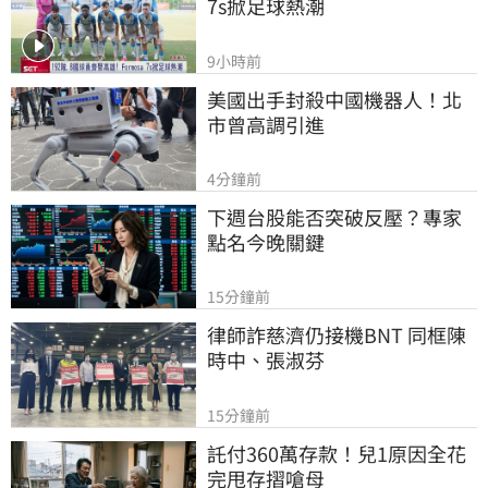
7s掀足球熱潮
9小時前
美國出手封殺中國機器人！北
市曾高調引進
4分鐘前
下週台股能否突破反壓？專家
點名今晚關鍵
15分鐘前
律師詐慈濟仍接機BNT 同框陳
時中、張淑芬
15分鐘前
託付360萬存款！兒1原因全花
完甩存摺嗆母