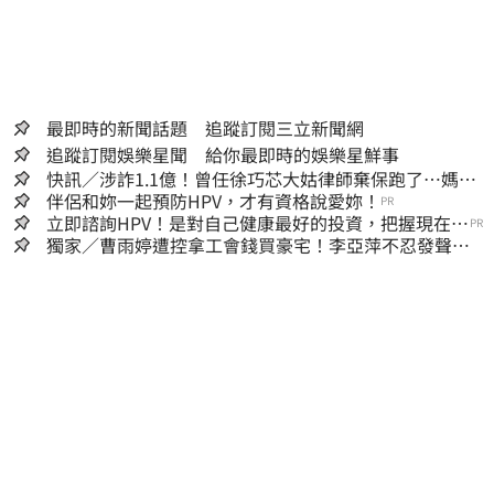
最即時的新聞話題 追蹤訂閱三立新聞網
追蹤訂閱娛樂星聞 給你最即時的娛樂星鮮事
快訊／涉詐1.1億！曾任徐巧芯大姑律師棄保跑了…媽也
離境 桃檢發通緝
伴侶和妳一起預防HPV，才有資格說愛妳！
PR
立即諮詢HPV！是對自己健康最好的投資，把握現在不
PR
嫌晚！
獨家／曹雨婷遭控拿工會錢買豪宅！李亞萍不忍發聲：
余天管工會都貼錢