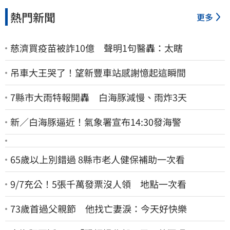
熱門新聞
更多
慈濟買疫苗被詐10億 聲明1句醫轟：太瞎
吊車大王哭了！望新豐車站感謝憶起這瞬間
7縣市大雨特報開轟 白海豚減慢、雨炸3天
新／白海豚逼近！氣象署宣布14:30發海警
65歲以上別錯過 8縣市老人健保補助一次看
9/7充公！5張千萬發票沒人領 地點一次看
73歲首過父親節 他找亡妻淚：今天好快樂