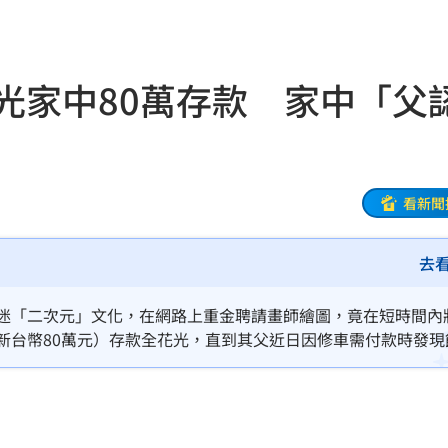
新高
05:23
關稅
05:13
光家中80萬存款 家中「父
5:05
一場
04:58
發聲
04:43
看新聞
0%
04:20
去
04:17
沉迷「二次元」文化，在網路上重金聘請畫師繪圖，竟在短時間內
04:04
新台幣80萬元）存款全花光，直到其父近日因修車需付款時發現
母親精神分裂，經濟狀況沒有很好，沒想到還發生這種狀況。
拉鋸
03:10
分
03:08