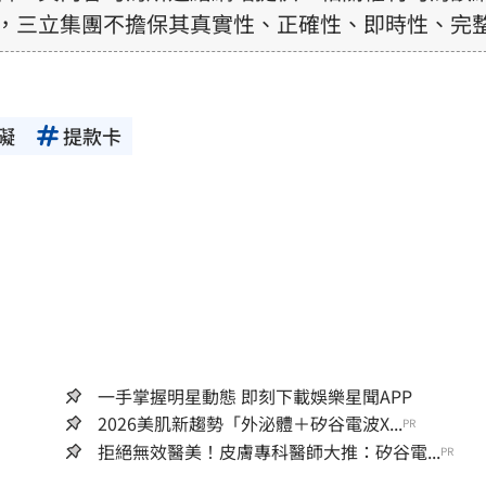
，三立集團不擔保其真實性、正確性、即時性、完
訊內容，若其著作權不屬於三立集團所有，使用者
前，亦不得擅自轉貼、重製、變更、散布，否則概
礙
提款卡
一手掌握明星動態 即刻下載娛樂星聞APP
2026美肌新趨勢「外泌體＋矽谷電波X...
PR
拒絕無效醫美！皮膚專科醫師大推：矽谷電...
PR