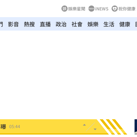
娛樂星聞
iNEWS
祝你健康
門
影音
熱搜
直播
政治
社會
娛樂
生活
健康
翻
06:09
毒駕
06:08
6:00
！
05:45
率曝
05:44
炸鍋
05:43