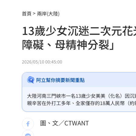
就業意外爆冷！那指漲342點 標普500
首頁
兩岸(大陸)
美通過制裁案！川普可課俄國商品500%
13歲少女沉迷二次元花
日本銀髮族瘋工作 逾4成想做到80歲
0
障礙、母精神分裂」
解散統促黨？他曝翁曉玲一招：恐白忙
疫苗真相！蔣萬安嗆一句 謝金河痛心
2026/05/10 00:45:00
股災這8檔規模逆勢創高 它最猛成長逾1
阿立幫你摘要新聞重點
爆掛表妹當小三！表姊擅貼IG下場慘了
大陸河南三門峽市一名13歲少女美美（化名）因
半導體與綠能雙箭頭！ 「它」霸氣狂賺
親辛苦在外打工多年、全家僅存的18萬人民幣（約
不足才發現。親戚透露，美美的父親有認知障礙，
華許9月升息？ING：匯市在他與戰爭間
圖、文／CTWANT
老後離婚財產怎麼分？ 丈夫退休金拒