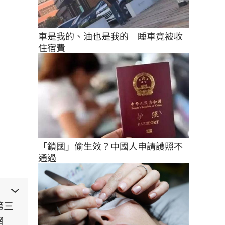
車是我的、油也是我的　睡車竟被收
住宿費
「鎖國」偷生效？中國人申請護照不
通過
第三
網