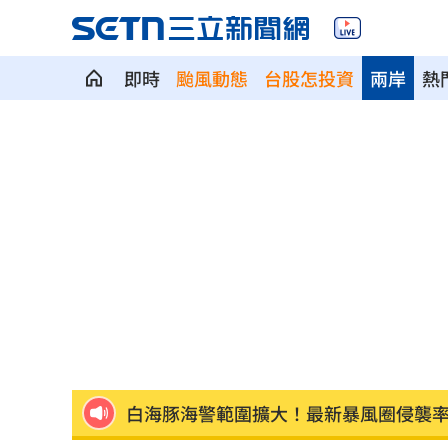
即時
颱風動態
台股怎投資
兩岸
熱
慈濟遭詐10億 AIT突發文打擊詐騙網笑
新北爆警匪追逐…轟4槍射3輪！破窗逮
強彈千點！「18檔」收復失土台股ETF
0
7月急跌觸底 高含積這幾檔受益人激增
白海豚海警範圍擴大！最新暴風圈侵襲
慈濟遭詐10億 國民黨不認錯反嗆⋯網