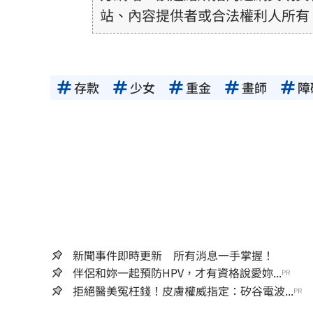
站、內容提供者或合法權利人所有
或合法性。三立新聞網所提供的資
得內容提供者（著作權人）許可之
用者自負全責。
存款
少女
重金
畫師
障
新聞事件即時更新 所有消息一手掌握！
伴侶和妳一起預防HPV，才有資格說愛妳...
PR
拒絕醫美冤枉錢！皮膚權威指定：矽谷電波...
PR