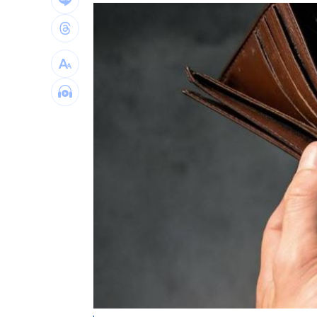
「這餐飲集團」擺脫陰霾！上半年營收
賓士S500擋浩劫！車主這話暖哭全網
01
台股暴跌誰最能扛 高含金這幾檔繳正
Q2獲利年增221% 愛普*EPS衝4.18元
台灣彩券開獎直播中
20:31
LIVE三立+24小時直播
15:27
三立iNEWS新聞台線上直播
18:00
商場戰國來臨 台中「頂奢大道」逐漸
台彩父親節推新刮刮樂千萬頭獎超「爸
「拍片人的多重宇宙」職涯論壇9/12登