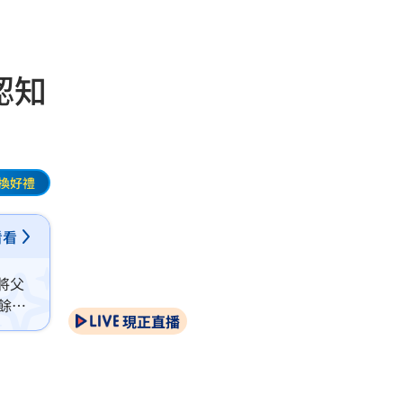
認知
換好禮
看看
將父
餘額
現正直播