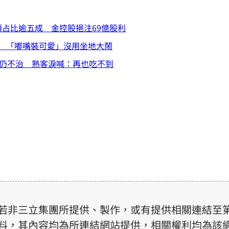
I類占比逾五成 金控股挹注69億股利
 「嘟嘴裝可愛」沒用坐地大鬧
回仍不治 熟客淚喊：再也吃不到
若非三立集團所提供、製作，或有提供相關連結至
料，其內容均為所連結網站提供，相關權利均為該