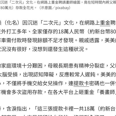
因沉迷「二次元」文化，在網路上重金聘請畫師繪圖，竟在短時間內將父
0萬元）存款全花光。（示意圖／pixabay）
熱潮
10:00
15
美（化名）因沉迷「二次元」文化，在網路上
重金
聘
外打工多年、全家僅存的18萬人民幣（約新台幣8
修車需付款時發現餘額不足才發現。親戚透露，美美
狀況沒有很好，沒想到還發生這種狀況。
的家庭環境十分艱困，母親長期患有精神分裂症，父
成大腦受損，出現認知障礙，反應較常人遲鈍。美美
心，不僅將手機交給女兒操作，連
提款卡
密碼也一併
有機會多次盜用存款，在各大平台上砸重金「養畫師
，含淚指出，「這三張提款卡裡一共18萬（約新台