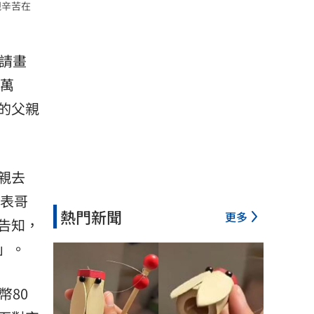
親辛苦在
請
畫
0萬
的父親
親去
的表哥
熱門新聞
更多
告知，
」。
幣80