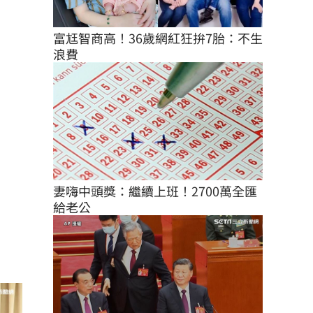
富尪智商高！36歲網紅狂拚7胎：不生
浪費
妻嗨中頭獎：繼續上班！2700萬全匯
給老公