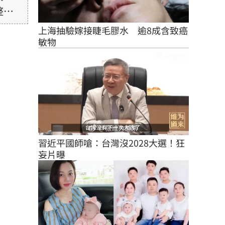
整性
未取
上海抽驗嫁接睫毛膠水　逾8成含致癌
由使
敏物
習近平國師嗆：台灣沒2028大選！狂
妄片曝