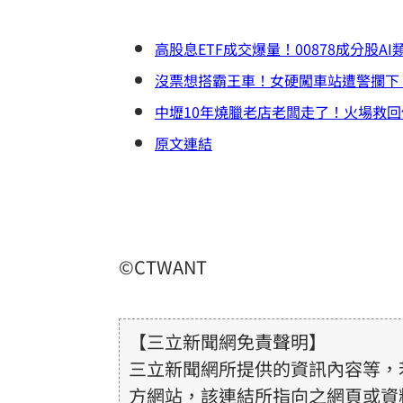
高股息ETF成交爆量！00878成分股A
沒票想搭霸王車！女硬闖車站遭警攔下
中壢10年燒臘老店老闆走了！火場救
原文連結
©CTWANT
【三立新聞網免責聲明】
三立新聞網所提供的資訊內容等，
方網站，該連結所指向之網頁或資