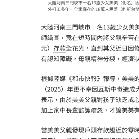
大陸河南三門峽市一名13歲少女美美（化名）
外打工多年、全家僅存的18萬人民幣（約新台幣8
8國球員齊聚高雄 Formosa 7s掀足球
理想混蛋號召粉絲跨海追星吃美食！
18:
大陸河南三門峽市一名13歲
少女
美
師
繪圖，竟在短時間內將父親辛苦在
元）
存款
全花光，直到其父近日因
有認知
障礙
，母親精神分裂，經濟
根據陸媒《都市快報》報導，美美
（2025）年更不幸因瓦斯中毒造
表示，由於美美父親對孩子缺乏戒
加上家中長輩監護疏忽，才讓美美
當美美父親發現戶頭存款趨近於零時