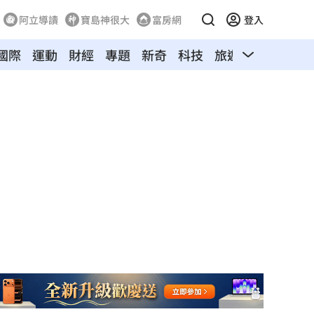
阿立導讀
寶島神很大
富房網
登入
國際
運動
財經
專題
新奇
科技
旅遊
汽車
寵物