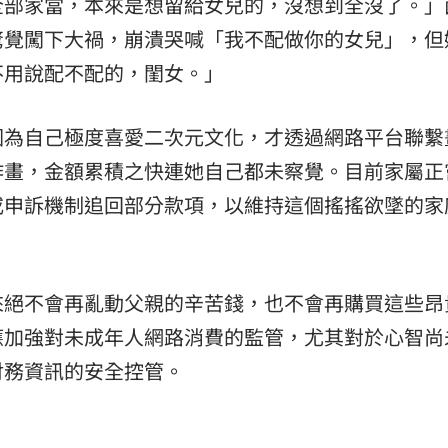
全部家當，本來是想留給女兒的，沒想到全沒了。」
驚覺闖下大禍，崩潰哭喊「我不配做你的女兒」，但
不用說配不配的，閨女。」
因為自己極度喜愛二次元文化，才透過網路平台聯繫
作畫，金額累積之快連她自己都未察覺。目前家屬正
或申訴機制追回部分款項，以維持這個搖搖欲墜的家
來絕不會再亂動父親的辛苦錢，也不會再購買這些昂
應加強對未成年人網路消費的監管，尤其對於心智尚
財務資訊的安全控管。