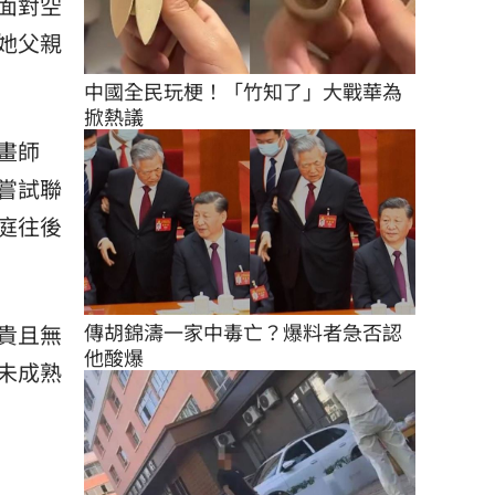
面對空
她父親
中國全民玩梗！「竹知了」大戰華為
掀熱議
畫師
嘗試聯
庭往後
傳胡錦濤一家中毒亡？爆料者急否認
貴且無
他酸爆
未成熟