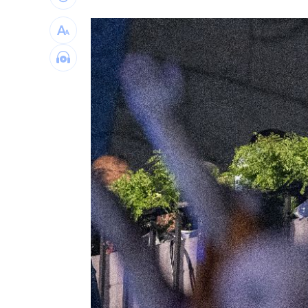
酒測爆表！職軍「接近死亡狀態」照開
職場爸爸「5.5年沒加薪」！父親節調查
泰校園爆槍擊！釀2死20傷 學生槍手身
蘋果砍價失敗！長鑫存儲靠2底氣拒降價
台灣彩券開獎直播中
20:31
LIVE三立+24小時直播
15:27
三立iNEWS新聞台線上直播
18:00
商場戰國來臨 台中「頂奢大道」逐漸
「拍片人的多重宇宙」職涯論壇9/12登
8國球員齊聚高雄 Formosa 7s掀足球