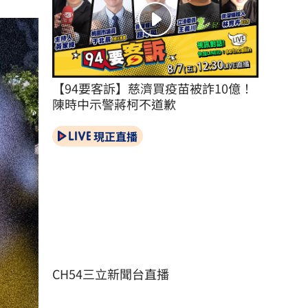
【94要客訴】慈濟買疫苗被詐10億！
陳時中示警蔣柯不道歉
現正直播
CH54三立新聞台直播