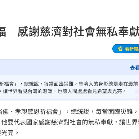
品牌
12:26
婚
12:25
福 感謝慈濟對社會無私奉
逃亡
12:24
曝光
12:23
看新聞
:23
去
發聲
12:20
恩祈福會」，總統說，每當面臨災難，慈濟人的身影總是走在最前
此人
12:19
，讓世界看見台灣的溫暖，也讓人間處處看見希望與光亮。
縣市
12:18
誕浴佛．孝親感恩祈福會」，總統說，每當面臨災難
反問
12:17
，他要代表國家感謝慈濟對社會的無私奉獻，讓世界
與光亮。
12:16