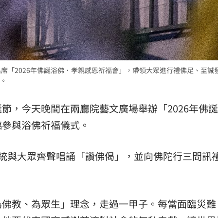
15
出席「2026年佛誕浴佛．孝親感恩祈福會」，帶領大眾進行禮佛足、至誠
。
節，今天晚間在兩廳院藝文廣場舉辦「2026年佛
臨參與浴佛祈福儀式。
總統與大眾齊聲唱誦「讚佛偈」，並向佛陀行三問訊
為佛教、為眾生」理念，走過一甲子。每當面臨災難