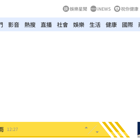
娛樂星聞
iNEWS
祝你健康
門
影音
熱搜
直播
社會
娛樂
生活
健康
國際
舊
12:39
場
12:37
12:29
曝光
12:28
開運
12:28
雨
12:27