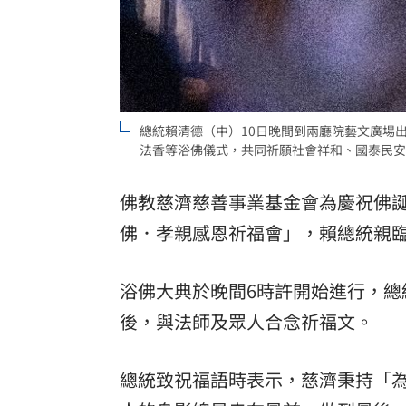
理想混蛋號召粉絲跨海追星吃美食！
18:
總統賴清德（中）10日晚間到兩廳院藝文廣場
法香等浴佛儀式，共同祈願社會祥和、國泰民安
佛教慈濟慈善事業基金會為慶祝佛誕
佛．孝親感恩祈福會」，賴總統親
浴佛大典於晚間6時許開始進行，
後，與法師及眾人合念祈福文。
總統致祝福語時表示，慈濟秉持「