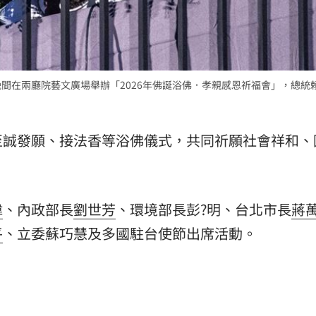
晚間在兩廳院藝文廣場舉辦「2026年佛誕浴佛．孝親感恩祈福會」，總統
至誠發願、接法香等浴佛儀式，共同祈願社會祥和、
偉
、內政部長
劉世芳
、環境部長彭?明、台北市長
蔣
平
、立委蘇巧慧及多國駐台使節出席活動。