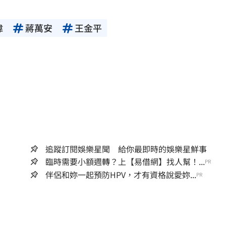
偉
蔣萬安
王金平
追蹤訂閱娛樂星聞 給你最即時的娛樂星鮮事
臨時需要小額週轉？上【易借網】找人幫！...
PR
伴侶和妳一起預防HPV，才有資格說愛妳...
PR