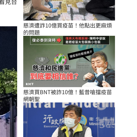
看見台
慈濟遭詐10億買疫苗！他點出更麻煩
的問題
慈濟買BNT被詐10億！藍昔嗆擋疫苗
網朝聖