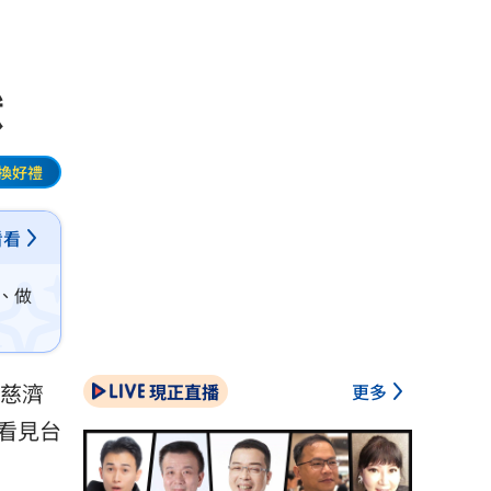
獻
換好禮
看看
、做
，慈濟
現正直播
更多
看見台