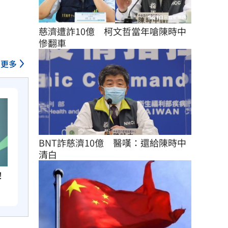
慈濟遭詐10億　柯文哲當年嗆陳時中
慘翻車
更多
BNT詐慈濟10億　醫嘆：還給陳時中
清白
！