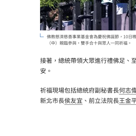
佛教慈濟慈善事業基金會為慶祝佛誕節，10日
（中）親臨參與，雙手合十與眾人一同祈福。
接著，總統帶領大眾進行禮佛足、
安。
祈福現場包括總統府副秘書長
何志
新北市長
侯友宜
、前立法院長
王金