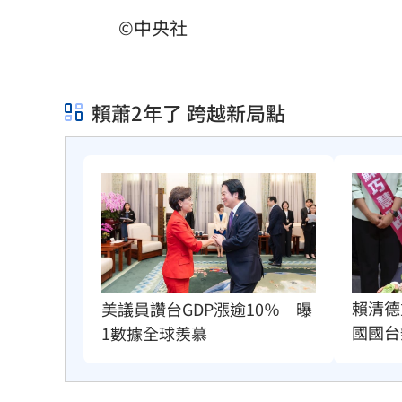
©中央社
賴蕭2年了 跨越新局點
賴清德
美議員讚台GDP漲逾10％　曝
國國台
1數據全球羨慕