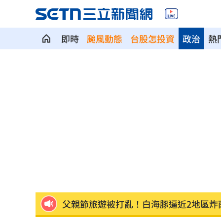
即時
颱風動態
台股怎投資
政治
熱
院區驚傳無預警停電 行政院：設備老
吃桌飛紐約助新人辦婚宴 浩子逼哭全
漢光42／淡水河道部署3道致命防禦阻絕
高希均教授90歲逝！「白吃午餐」秘密
今立秋「6生肖」恐衰爆！專家曝6招大
父親節旅遊被打亂！白海豚逼近2地區炸