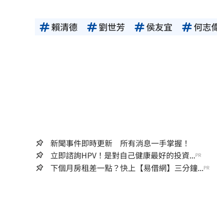
賴清德
劉世芳
侯友宜
何志
新聞事件即時更新 所有消息一手掌握！
立即諮詢HPV！是對自己健康最好的投資...
PR
下個月房租差一點？快上【易借網】三分鐘...
PR