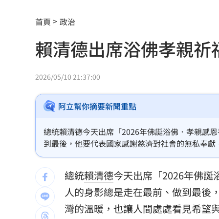
肥大叔猝逝曾自嘲更生人！創年收破億
首頁
政治
徐莉玲槓王菲案外案 5566小刀驚爆離
賴清德出席浴佛孝親祈
通緝犯拒檢狂飆街頭！撞斷平交道柵欄
誰在回覆「幹嘛」？故宮南院小編身分
2026/05/10 21:37:00
中國攻台非解放軍？外媒點名2破口！
12
阿立幫你摘要新聞重點
昔遭抹黑謀財害命終平反 陳時中感性
總統賴清德今天出席「2026年佛誕浴佛．孝親感
姜厚任女友自曝3碩1博 網搜本名查無
到最後，他要代表國家感謝慈濟對社會的無私奉獻
新／威加重罰300萬！問題苦茶油流向3
總統
賴清德
今天出席「2026年佛
毒油案延燒政院點名中市府 蔣萬安竟
人的身影總是走在最前、做到最後
肥大叔46歲驟逝！2年前曾逃過車禍死劫
灣的溫暖，也讓人間處處看見希望