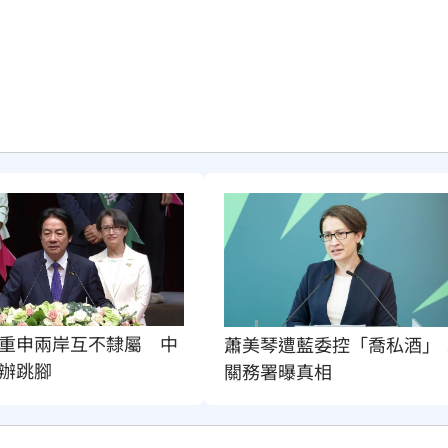
重申兩岸互不隸屬　中
蕭美琴遭藍委控「喬私酒」
辦跳腳
關務署曝真相