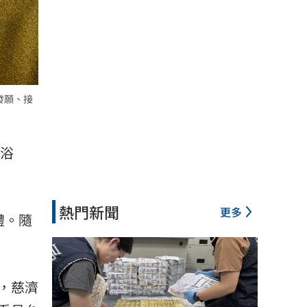
發願、接
誕浴
熱門新聞
更多
禮。隨
，慈濟