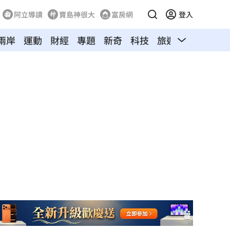
阿立導讀
寶島神很大
富房網
登入
兩岸
運動
財經
專題
新奇
科技
旅遊
汽車
寵物