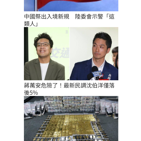
中國祭出入境新規　陸委會示警「這
類人」
蔣萬安危險了！最新民調沈伯洋僅落
後5%