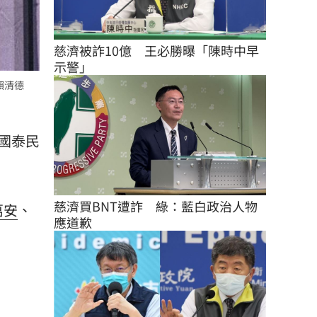
慈濟被詐10億　王必勝曝「陳時中早
示警」
賴清德
國泰民
慈濟買BNT遭詐　綠：藍白政治人物
萬安
、
應道歉