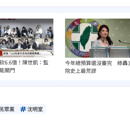
砍6.6億！陳世凱：監
今年總預算還沒審完　綠轟
能關門
院史上最荒謬
民眾黨
沈明室