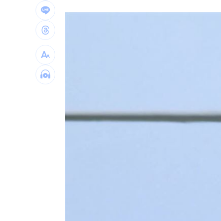
波克夏出手 砸百億美元投資Alphabet
黃仁勳告白喜歡華莎！她尬稱：不知他
風大雨大沒放假？她轟蔣萬安用1句話卸
白海豚沒陸警卻比巴威有感！氣象署曝
台灣彩券開獎直播中
20:31
LIVE三立+24小時直播
15:27
三立iNEWS新聞台線上直播
18:00
商場戰國來臨 台中「頂奢大道」逐漸
台彩父親節推新刮刮樂千萬頭獎超「爸
「拍片人的多重宇宙」職涯論壇9/12登