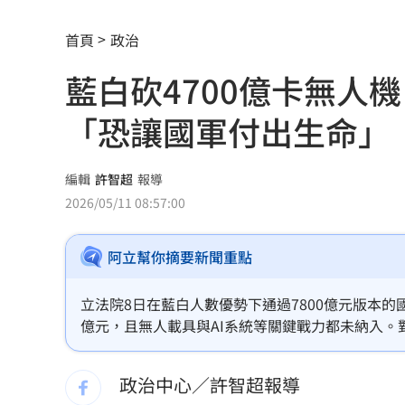
小孩不願繫安全帶！全機乘客慘滯留一
首頁
政治
傳與女員工婚外情助升遷 FIFA主席回
藍白砍4700億卡無人
台灣高中生超神！這賽事拿下1金2銀2銅
「恐讓國軍付出生命」
二伯衣印哈哈鄙卑 專家：別穿去日本
向中國洩半導體機密 前SK海力士員工
編輯
許智超
報導
2026/05/11 08:57:00
戰疫苗！他再批蔣萬安：神也是你鬼也
阿立幫你摘要新聞重點
基隆房仲淹水控回覆不實 公所：門牌
星二代闖好聲音挨轟 歌手親姊心疼發
立法院8日在藍白人數優勢下通過7800億元版本的國
億元，且無人載具與AI系統等關鍵戰力都未納入
命理師騙「子宮有嬰靈」拿雞蛋性侵得
教授陳炳煇直言，藍白刪掉的無人機預算，將來台
政治中心／許智超報導
42歲情色片女星閃嫁 對象是前職棒投