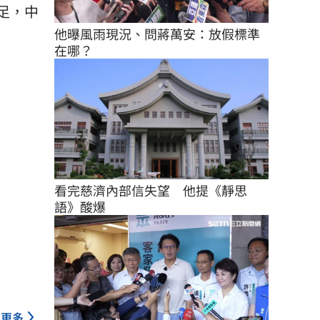
足，中
他曝風雨現況、問蔣萬安：放假標準
在哪？
看完慈濟內部信失望　他提《靜思
語》酸爆
更多