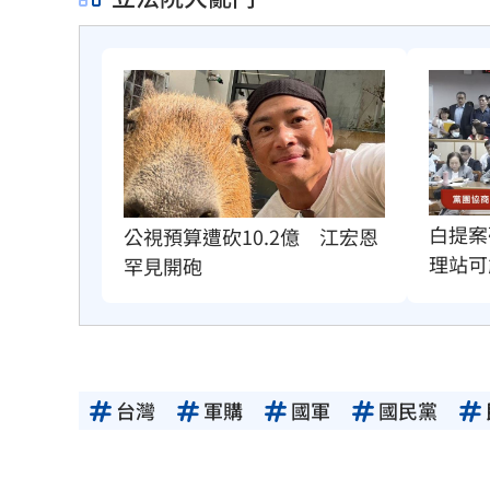
白提案
公視預算遭砍10.2億　江宏恩
理站可
罕見開砲
台灣
軍購
國軍
國民黨