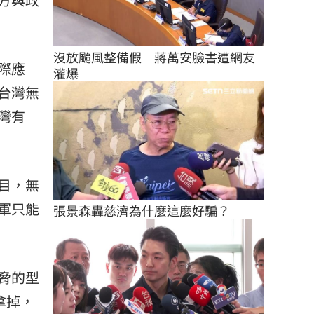
沒放颱風整備假　蔣萬安臉書遭網友
際應
灌爆
台灣無
灣有
目，無
軍只能
張景森轟慈濟為什麼這麼好騙？
脅的型
拿掉，