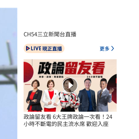
CH54三立新聞台直播
現正直播
更多
政論留友看 6大王牌政論一次看！24
小時不斷電的民主流水席 歡迎入座