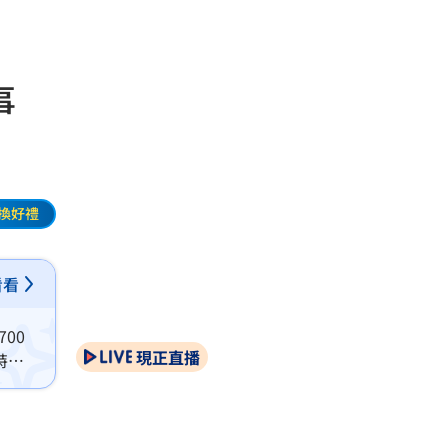
事
換好禮
看看
00
現正直播
特聘