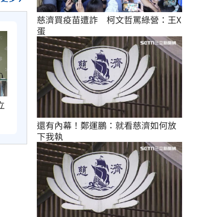
慈濟買疫苗遭詐　柯文哲罵綠營：王X
蛋
立
還有內幕！鄭運鵬：就看慈濟如何放
下我執