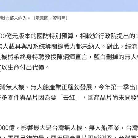
熱潮
10:00
關鍵戰力都未納入。（示意圖／資料照）
15
00億元版本的國防特別預算，相較於行政院提出的1.
且無人載具與AI系統等關鍵戰力都未納入。對此，經
大機械系終身特聘教授陳炳煇直言，藍白刪掉的無人
軍
以生命付出代價。
，台灣無人機、無人船產業正蓬勃發展，今年第一季出
許多零件與晶片因為要「去紅」，國產晶片尚未開發
。
000億，影響最大是台灣無人機、無人船產業，台
力，需要足夠的量，要用國產晶片跟感測器，台灣軍