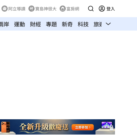
阿立導讀
寶島神很大
富房網
登入
兩岸
運動
財經
專題
新奇
科技
旅遊
汽車
寵物