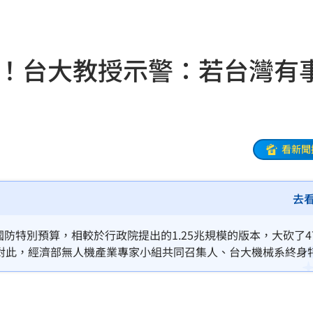
晚
18:32
應了
18:31
機！台大教授示警：若台灣有
18:27
被笑
18:27
慘了
18:25
看新聞
是你
18:18
去
誤會
18:18
聲了
18:13
防特別預算，相較於行政院提出的1.25兆規模的版本，大砍了47
。對此，經濟部無人機產業專家小組共同召集人、台大機械系終身
逞
18:13
灣有事，就是讓台灣國軍以生命付出代價。
手
18:12