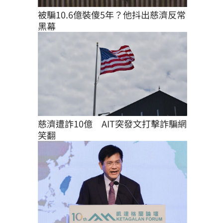
被騙10.6億裝傻5年？他抖出慈濟反常
黑幕
慈濟遭詐10億　AIT突發文打擊詐騙網
笑翻