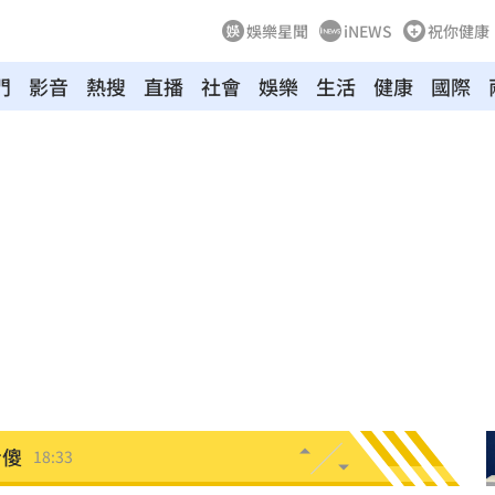
娛樂星聞
iNEWS
祝你健康
門
影音
熱搜
直播
社會
娛樂
生活
健康
國際
雙金
18:43
大咖
18:40
困
18:37
」
18:36
錢
18:34
看傻
18:33