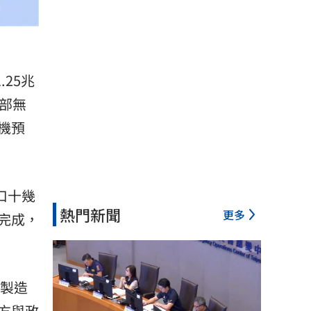
25兆
濟部無
機預
口十幾
熱門新聞
更多
完成，
灣製造
方與政