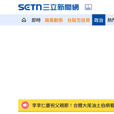
即時
颱風動態
台股怎投資
政治
熱
震後徒手搬瓦礫救人 委國舉重名將摘
魯冰花原唱隔13年開唱 台下驚見一票
長野安曇野暴雨釀土石流 390住宿客受
白海豚轉輕颱！最快「今夜脫離暴風圈
獨／曝YT暫停更3週 南珉貞：不是因為
李李仁慶祝父親節！合體大尾油土伯網