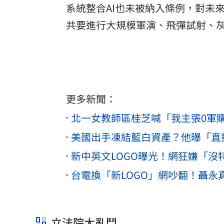
系統整合AI也未被納入條例，對未
共要進行大規模軍演、飛彈試射、
更多新聞：
北一女教師區桂芝喊「我主張0軍
美國出手凍結藍白資產？他曝「直
新中英文LOGO曝光！網狂嫌「沒
台電換「新LOGO」網吵翻！聶永
立法院大亂鬥