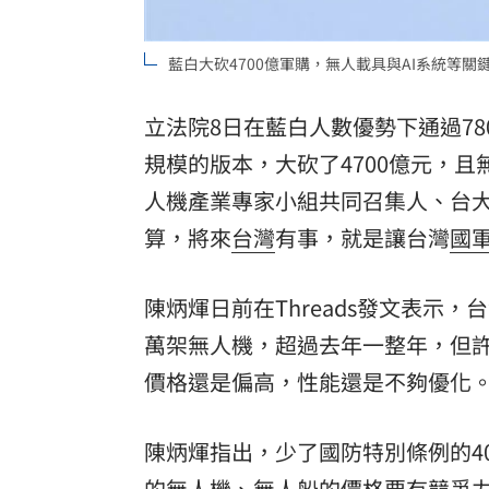
8國球員齊聚高雄 Formosa 7s掀足球
藍白大砍4700億軍購，無人載具與AI系統等
理想混蛋號召粉絲跨海追星吃美食！
18:
立法院8日在藍白人數優勢下通過78
規模的版本，大砍了4700億元，
人機產業專家小組共同召集人、台
算，將來
台灣
有事，就是讓台灣
國
陳炳煇日前在Threads發文表示
萬架無人機，超過去年一整年，但
價格還是偏高，性能還是不夠優化
陳炳煇指出，少了國防特別條例的4
的無人機、無人船的價格要有競爭