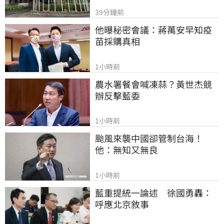
39分鐘前
他曝秘密會議：蔣萬安早知疫
苗採購真相
1小時前
農水署餐會喊凍蒜？黃世杰競
辦反擊藍委
1小時前
颱風來襲中國卻管制台海！
他：無知又無良
1小時前
藍重提統一論述　徐國勇轟：
呼應北京敘事