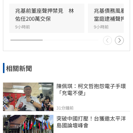
200萬元交保並限制出境。
兆基前董座聲押禁見　林
兆基債務風暴！
佑任200萬交保
當庭逮補聲押禁
9小時前
9小時前
相關新聞
陳佩琪：柯文哲抱怨電子手環
「充電不便」
31分鐘前
突破中國打壓！台獲邀太平洋
島國論壇峰會