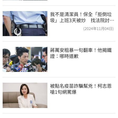
我不是清潔員！保全「拒倒垃
圾」上班3天被炒 找法院討公
道結果出爐
(2024年11月04日)
蔣萬安粗暴一句翻車！他揭鐵
證：哪時道歉
被點名疫苗詐騙幫兇！柯志恩
嗆1句網罵爆