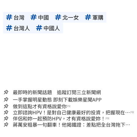
台灣
中國
北一女
軍購
台灣人
中國人
最即時的新聞話題 追蹤訂閱三立新聞網
一手掌握明星動態 即刻下載娛樂星聞APP
做到這點才有資格說愛你
PR
立即諮詢HPV！是對自己健康最好的投資，把握現在不
PR
嫌晚！
伴侶和妳一起預防HPV，才有資格說愛妳！
PR
蔣萬安粗暴一句翻車！他揭鐵證：差點把全台灣拖下水
哪時道歉