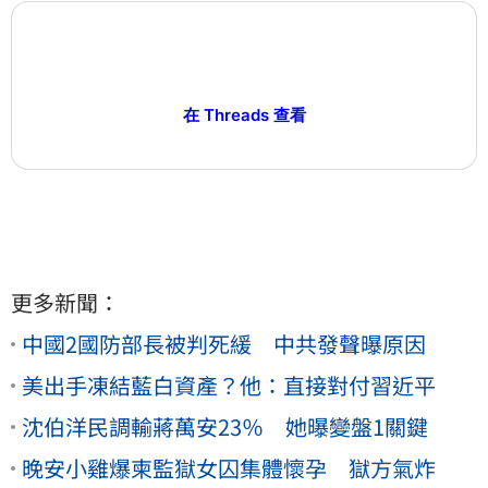
在 Threads 查看
更多新聞：
中國2國防部長被判死緩 中共發聲曝原因
美出手凍結藍白資產？他：直接對付習近平
沈伯洋民調輸蔣萬安23％ 她曝變盤1關鍵
晚安小雞爆柬監獄女囚集體懷孕 獄方氣炸