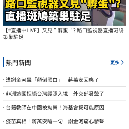
【#直播中LIVE】又見＂孵蛋＂? 路口監視器直播斑鳩
築巢駐足
熱門新聞
更多
遭謝金河轟「顛倒黑白」 蔣萬安回應了
非洲這國拒絕台灣護照入境 外交部發聲了
台籍教師在中國被拘禁！海基會揭可能原因
疫苗真相！蔣萬安嗆一句 謝金河痛心發聲