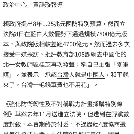
政治中心／黃韻璇報導
人，和平就來了，台灣一毛錢軍費也不用花」。
賴政府提出8年1.25兆元國防特別預算，然而立
法院8日在藍白人數優勢下通過規模7800億元版
本，與政院版相較差距4700億元。然而過去多次
接受中媒採訪、批評教育部108課綱去
中國
化的
北一女
教師區桂芝再次發聲，稱自己主張「零
軍
購
」，並表示「承認
台灣
人就是
中國人
，和平就
來了，台灣一毛錢軍費也不用花」。
《強化防衛韌性及不對稱戰力計畫採購特別條
例》草案去年11月送進立法院，但遭到在野黨數
度封殺，本會期終於付委，不過歷經4度協商還