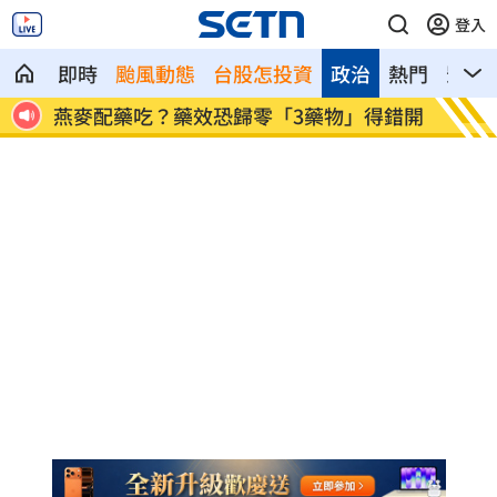
登入
即時
颱風動態
台股怎投資
政治
熱門
影音
電力設
燕麥配藥吃？藥效恐歸零「3藥物」得錯開
許富凱