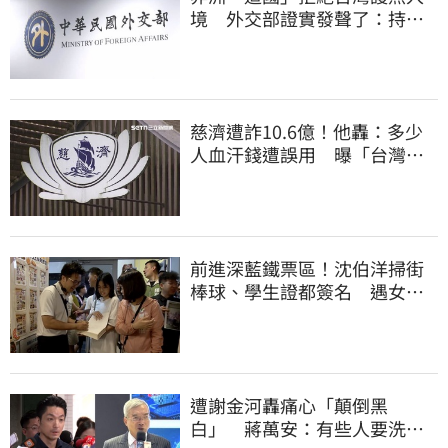
境 外交部證實發聲了：持續
交涉聯繫
慈濟遭詐10.6億！他轟：多少
人血汗錢遭誤用 曝「台灣這
法律」過時百年
前進深藍鐵票區！沈伯洋掃街
棒球、學生證都簽名 遇女子
叫囂「吵死了」
遭謝金河轟痛心「顛倒黑
白」 蔣萬安：有些人要洗人