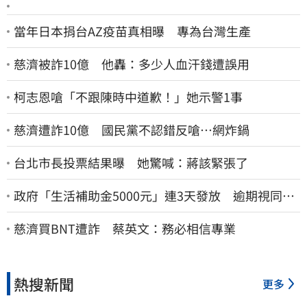
當年日本捐台AZ疫苗真相曝 專為台灣生產
慈濟被詐10億 他轟：多少人血汗錢遭誤用
柯志恩嗆「不跟陳時中道歉！」她示警1事
慈濟遭詐10億 國民黨不認錯反嗆⋯網炸鍋
台北市長投票結果曝 她驚喊：蔣該緊張了
政府「生活補助金5000元」連3天發放 逾期視同放
棄
慈濟買BNT遭詐 蔡英文：務必相信專業
熱搜新聞
更多