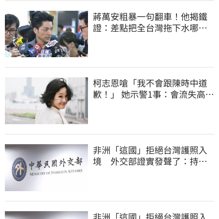
蔣萬安粗暴一句翻車！他揭鐵
證：差點把全台灣拖下水哪時
道歉
柯志恩嗆「我不會跟陳時中道
歉！」 她示警1事：會流失高雄
選票
非洲「這國」拒絕台灣護照入
境 外交部證實發聲了：持續
交涉聯繫
非洲「這國」拒絕台灣護照入