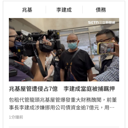
兆基
李建成
債務
兆基屋管遭侵占7億　李建成當庭被捕羈押
包租代管龍頭兆基屋管爆發重大財務醜聞，前董
事長李建成涉嫌挪用公司債資金逾7億元，用於
個人私用及支付前妻生活費，遭檢方依背信、侵
1分鐘前
占等罪聲押禁見獲准。共同創辦人林佑任則以