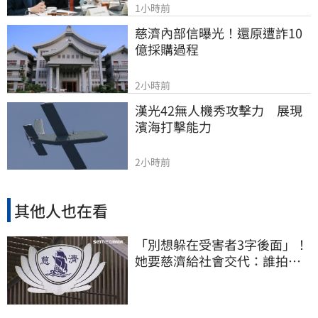
1小時前
慈濟內部信曝光！還原遭詐10
億採購過程
2小時前
漢光42無人機秀攻擊力　展現
濱海打擊能力
2小時前
其他人也在看
「別想躲在受害者3字後面」！
她要慈濟給社會交代：誰拍板
付10.6億