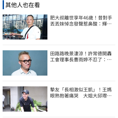
其他人也在看
肥大叔離世享年46歲！昔對手
丟丟妹悼念發聲惹鼻酸：輝哥
一路好走
田路路晚景淒涼！許常德開轟
工會理事長曹雨婷不忍了：別
只包紅包慰問
摯友「長相激似王凱」！王媽
眼熟抱著痛哭 大姐大邱瓈寬
霸氣伸援手