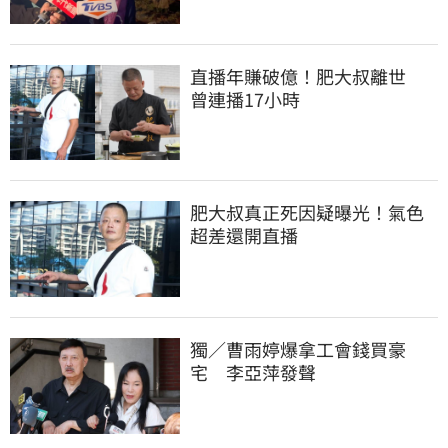
直播年賺破億！肥大叔離世　
曾連播17小時
肥大叔真正死因疑曝光！氣色
超差還開直播
獨／曹雨婷爆拿工會錢買豪
宅　李亞萍發聲