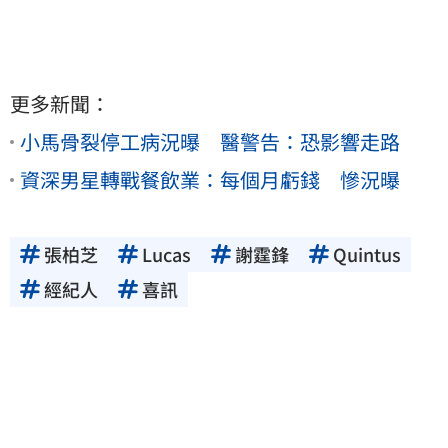
更多新聞：
小馬骨裂停工病況曝 醫警告：恐影響走路
資深男星轉戰餐飲業：每個月虧錢 慘況曝
張柏芝
Lucas
謝霆鋒
Quintus
經紀人
喜訊