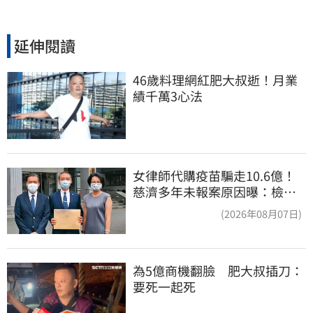
延伸閱讀
46歲料理網紅肥大叔逝！月業
績千萬3心法
女律師代購疫苗騙走10.6億！
慈濟多年未報案原因曝：檢警
上門才知被騙
(2026年08月07日)
為5億商機翻臉　肥大叔插刀：
要死一起死