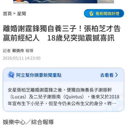
首頁
星聞
看新聞換好禮
離婚謝霆鋒獨自養三子！張柏芝才告
贏前經紀人 18歲兒突拋震撼喜訊
記者
蔡佩伶
報導
2026/05/11 14:23:00
阿立幫你摘要新聞重點
去看看
女星張柏芝離婚謝霆鋒之後，便獨自撫養長子謝振軒
（Lucas）及二兒子謝振南（Quintus），後來又於2018
年宣布生下小兒子，但至今仍未公布生父的身分。昨
（10日）張柏芝在母親節時替18歲兒子宣布喜訊，開心
表情完全藏不住。蔡佩伶報導
娛樂中心／綜合報導