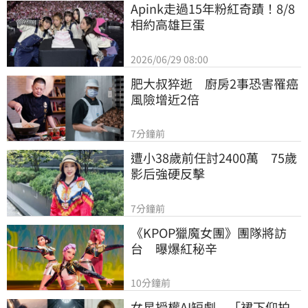
Apink走過15年粉紅奇蹟！8/8
相約高雄巨蛋
2026/06/29 08:00
肥大叔猝逝　廚房2事恐害罹癌
風險增近2倍
7分鐘前
遭小38歲前任討2400萬　75歲
影后強硬反擊
7分鐘前
《KPOP獵魔女團》團隊將訪
台　曝爆紅秘辛
10分鐘前
女星授權AI短劇　「裙下仰拍