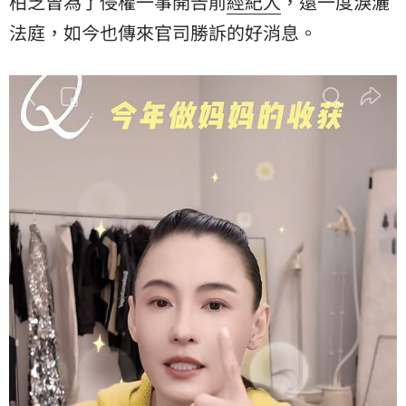
柏芝曾為了侵權一事開告前
經紀人
，還一度淚灑
法庭，如今也傳來官司勝訴的好消息。