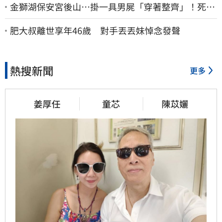
金獅湖保安宮後山…掛一具男屍「穿著整齊」！死者
身份曝
肥大叔離世享年46歲 對手丟丟妹悼念發聲
熱搜新聞
更多
姜厚任
童芯
陳苡孋