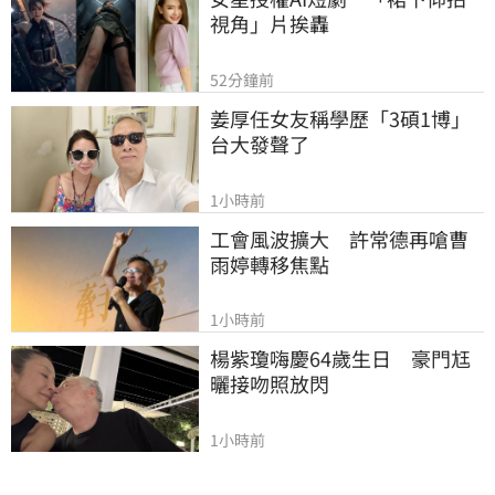
視角」片挨轟
52分鐘前
姜厚任女友稱學歷「3碩1博」 
台大發聲了
1小時前
工會風波擴大　許常德再嗆曹
雨婷轉移焦點
1小時前
楊紫瓊嗨慶64歲生日　豪門尪
曬接吻照放閃
1小時前