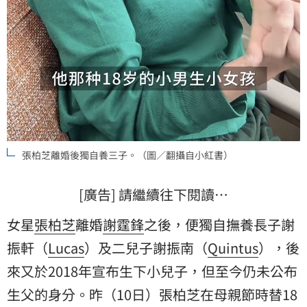
張柏芝離婚後獨自養三子。（圖／翻攝自小紅書）
[廣告] 請繼續往下閱讀…
女星
張柏芝
離婚
謝霆鋒
之後，便獨自撫養長子謝
振軒（
Lucas
）及二兒子謝振南（
Quintus
），後
來又於2018年宣布生下小兒子，但至今仍未公布
生父的身分。昨（10日）張柏芝在母親節時替18