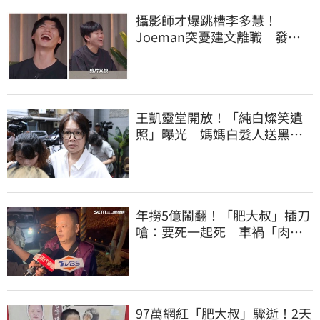
攝影師才爆跳槽李多慧！
Joeman突憂建文離職 發聲
「其實我很清楚」
王凱靈堂開放！「純白燦笑遺
照」曝光 媽媽白髮人送黑髮
人缺席惹鼻酸
年撈5億鬧翻！「肥大叔」插刀
嗆：要死一起死 車禍「肉眼
酒測」惹怒網
97萬網紅「肥大叔」驟逝！2天