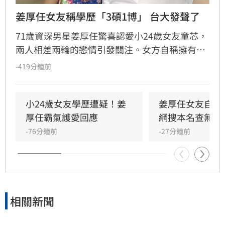
姜厚任女友稱學歷「3碩1博」 台大發聲了
71歲資深男星姜厚任驚喜認愛小24歲女友童芯，
兩人相差兩輪的戀情引發關注。女方自稱擁有台
大「3碩1博」的超狂學歷，並擔任電影公司CEO
-419分鐘前
與跨國研究員，背景相當顯赫。然而，有網友於
國家圖書館論文系統查詢後發現查無資料，隨即
引發學歷造假疑雲。對此，台灣大學校方回應表
小24歲女友學歷遭疑！姜
姜厚任女友自曝
示，個人學歷資訊涉及隱私，無法對外說明。面
厚任霸氣護愛回應
網搜本名查無此
對外界的質疑聲浪，姜厚任展現霸氣護愛態度，
-76分鐘前
-27分鐘前
呼籲外界不要把這段感情當成偵探片，強調自己
對女方背景有一定了解，懇請大眾給予兩人正常
的交往空間與尊重，不希望私生活受到外界過度
干擾。
相關新聞