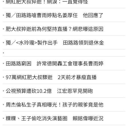
網紅肥大叔猝逝！網淚：一直覺得怪
獨／田路路嗆曹雨婷點名姜厚任 他回應了
肥大叔猝逝前為何堅持直播？網悲曝這原因
獨／<水玲瓏>製作出手 田路路領到退休金
田路路窮困 許常德開轟工會理事長曹雨婷
97萬網紅肥大叔驟逝 2天前才暴瘦直播
公視預算遭砍10.2億 江宏恩罕見開砲
周杰倫私生子真相曝光！孩子的親爹竟是他
粿粿、王子偷吃消失演藝圈 賴銘偉曝近況