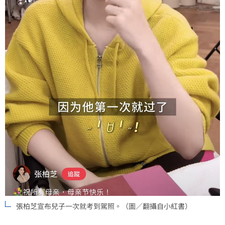
張柏芝宣布兒子一次就考到駕照。（圖／翻攝自小紅書）