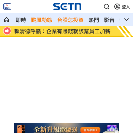
登入
即時
颱風動態
台股怎投資
熱門
影音
熱搜
加薪
波若威獲百倍「本夢比」 專家揭都市傳
LIN
說
廢」