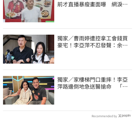
前才直播暴瘦畫面曝 網淚
崩：一路好走
獨家／曹雨婷遭控拿工會錢買
豪宅！李亞萍不忍發聲：余天
管工會都貼錢
獨家／家樓梯門口重摔！李亞
萍路邊倒地急送醫搶命 「最
新傷況」曝
Recommended by