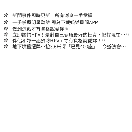
新聞事件即時更新 所有消息一手掌握！
一手掌握明星動態 即刻下載娛樂星聞APP
做到這點才有資格說愛你
PR
立即諮詢HPV！是對自己健康最好的投資，把握現在不
PR
嫌晚！
伴侶和妳一起預防HPV，才有資格說愛妳！
PR
地下墳墓遷葬…挖3.6米深「已見400座」！今辦法會安
撫祖先