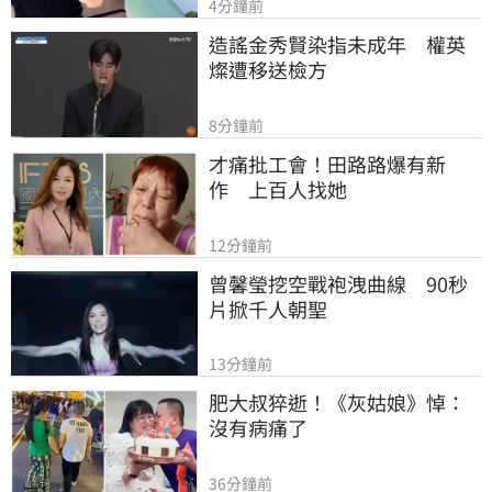
4分鐘前
造謠金秀賢染指未成年　權英
燦遭移送檢方
8分鐘前
才痛批工會！田路路爆有新
作　上百人找她
12分鐘前
曾馨瑩挖空戰袍洩曲線　90秒
片掀千人朝聖
13分鐘前
肥大叔猝逝！《灰姑娘》悼：
沒有病痛了
36分鐘前