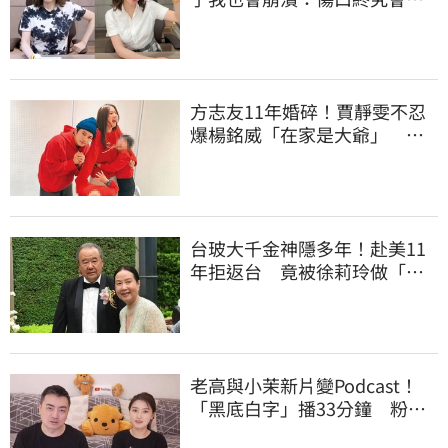
合
方志友11年婚碎！賈靜雯不忍
爆楊銘威「在家是大爺」 洩
夫妻私下互動
台玻大千金神隱多年！赴美11
年拒返台 竟被徐莉玲做「這
件事」打動回家
老高與小茉新片變Podcast！
「黑底白字」播33分鐘 粉絲
瘋猜原因