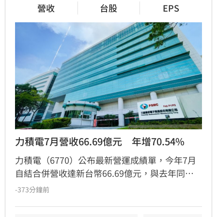
營收
台股
EPS
力積電7月營收66.69億元　年增70.54%
力積電（6770）公布最新營運成績單，今年7月
自結合併營收達新台幣66.69億元，與去年同期
相比大幅成長70.54%。累計今年1至7月合併營
-373分鐘前
收來到375.32億元，年增率達42.68%。力積電
指出，營收顯著成長主要受惠於市場客戶需求強