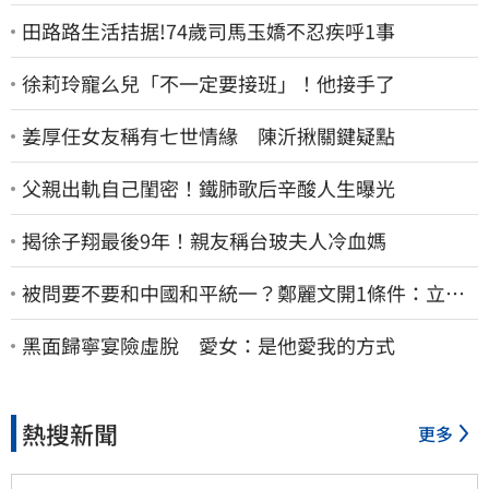
田路路生活拮据!74歲司馬玉嬌不忍疾呼1事
徐莉玲寵么兒「不一定要接班」！他接手了
姜厚任女友稱有七世情緣 陳沂揪關鍵疑點
父親出軌自己閨密！鐵肺歌后辛酸人生曝光
揭徐子翔最後9年！親友稱台玻夫人冷血媽
被問要不要和中國和平統一？鄭麗文開1條件：立刻
春暖花開
黑面歸寧宴險虛脫 愛女：是他愛我的方式
熱搜新聞
更多