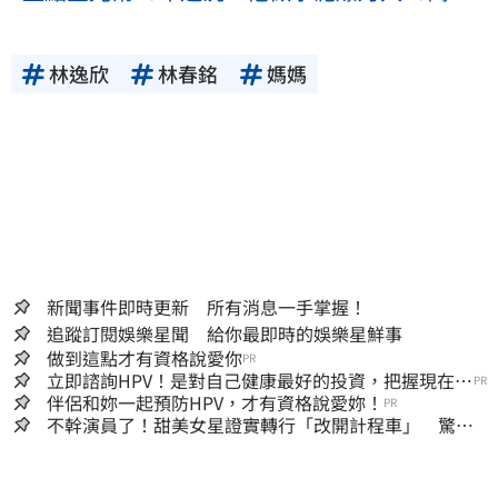
林逸欣
林春銘
媽媽
新聞事件即時更新 所有消息一手掌握！
追蹤訂閱娛樂星聞 給你最即時的娛樂星鮮事
做到這點才有資格說愛你
PR
立即諮詢HPV！是對自己健康最好的投資，把握現在不
PR
嫌晚！
伴侶和妳一起預防HPV，才有資格說愛妳！
PR
不幹演員了！甜美女星證實轉行「改開計程車」 驚人
收入全說了