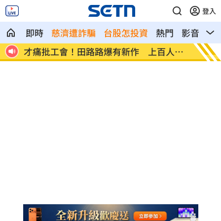
登入
即時
慈濟遭詐騙
台股怎投資
熱門
影音
熱
送檢
才痛批工會！田路路爆有新作 上百人找
鬼月住
她