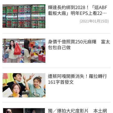
輝達長約綁到2028！「這ABF
載板大廠」明年EPS上看22
元 目標價至1000元
(2021年01月15日)
身價千億照買250元麻糬　富太
包包自己做
遭蔡阿嘎開撕消失！蘿拉轉行
161字首發文
獨／爆拍大尺度影片　本土網