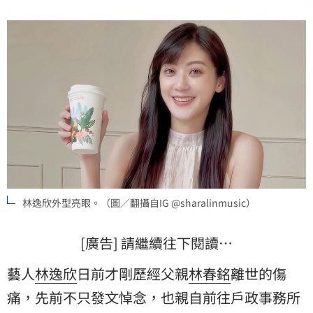
林逸欣外型亮眼。（圖／翻攝自IG @sharalinmusic）
[廣告] 請繼續往下閱讀…
藝人
林逸欣
日前才剛歷經父親
林春銘
離世的傷
痛，先前不只發文悼念，也親自前往戶政事務所