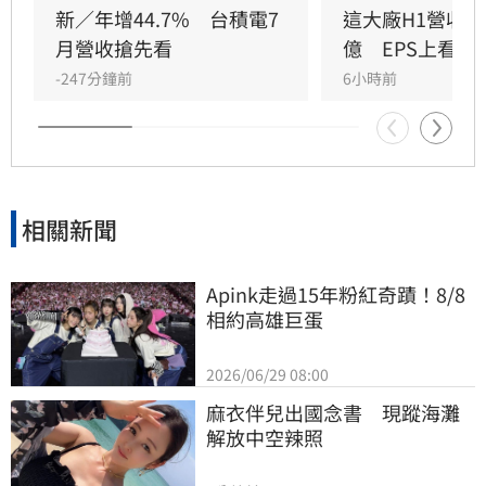
勁，帶動產品銷售量增加，加上銷售價格調漲，
新／年增44.7%　台積電7
這大廠H1營收直
推升整體營收動能。投資人應注意，儘管營運表
月營收搶先看
億　EPS上看20.
現亮眼，但金融市場波動大，相關投資建議僅供
-247分鐘前
6小時前
參考，投資人進行決策時務必審慎評估市場風
險，並對投資結果自行承擔責任，建議申購前詳
閱公開說明書，以保障自身權益。
相關新聞
Apink走過15年粉紅奇蹟！8/8
相約高雄巨蛋
2026/06/29 08:00
麻衣伴兒出國念書　現蹤海灘
解放中空辣照