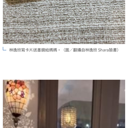
林逸欣寫卡片送墨鏡給媽媽。（圖／翻攝自林逸欣 Shara臉書）