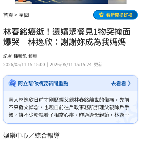
首頁
星聞
看新聞換好禮
林春銘癌逝！遺孀聚餐見1物突掩面
爆哭 林逸欣：謝謝妳成為我媽媽
記者
鍾智凱
報導
2026/05/11 15:15:00
2026/05/11 15:15:24
更新
阿立幫你摘要新聞重點
去看看
藝人林逸欣日前才剛歷經父親林春銘離世的傷痛，先前
不只發文悼念，也親自前往戶政事務所辦理父親除戶手
續，讓不少粉絲看了相當心疼。昨適逢母親節，林逸欣
也寫下催淚卡片，媽媽更在聚餐時淚崩跟孩子們告白
「謝謝你成為我的小孩」，林逸欣則表示「謝謝妳成為
娛樂中心／綜合報導
我們的媽媽」。