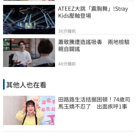
ATEEZ大跳「震胸舞」!Stray 
Kids壓軸登場
36分鐘前
蕭敬騰遭造謠吸毒　兩地檢驗
親自闢謠
48分鐘前
其他人也在看
田路路生活拮据困頓！74歲司
馬玉嬌不忍了 出面疾呼1事