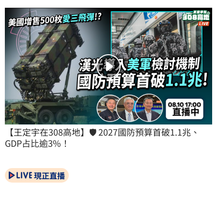
【王定宇在308高地】🛡️ 2027國防預算首破1.1兆、
GDP占比逾3%！
現正直播