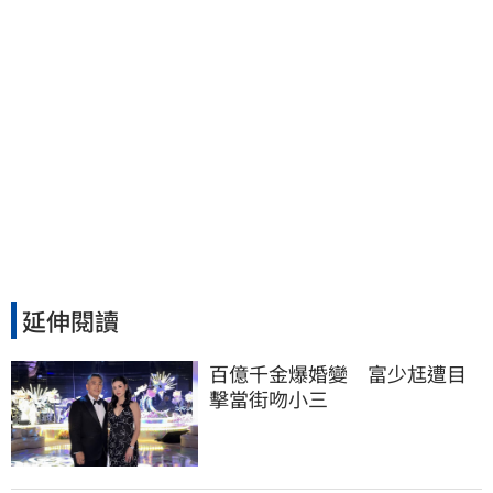
延伸閱讀
百億千金爆婚變　富少尪遭目
擊當街吻小三