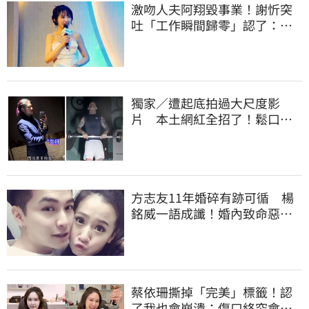
激吻人夫阿翔毀事業！謝忻突
吐「工作瞬間歸零」認了：咎
由自取
獨家／遭起底拍過大尺度影
片 本土網紅全招了！鬆口下
海原因
方志友11年婚碎有跡可循 楊
銘威一語成讖！婚內致命惡習
曝光
蔡依珊撕掉「完美」標籤！認
了我也會崩潰：傷口終究會癒