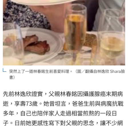
突然上了一道林春銘生前喜愛料理。（圖／翻攝自林逸欣 Shara臉
書）
先前林逸欣證實，父親林春銘因攝護腺癌末期病
逝，享壽73歲。她曾坦言，爸爸生前與病魔抗戰
多年，自己也陪伴家人走過相當煎熬的一段日
子。日前她更感性寫下對父親的思念，讓不少網