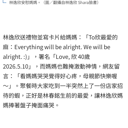
林逸欣安慰媽媽。（圖／翻攝自林逸欣 Shara臉書）
林逸欣送禮物並寫卡片給媽媽：「To欣最愛的
麻：Everything will be alright. We will be
alright. :)」，署名「Love, 欣 40歲
2026.5.10」，而媽媽也難掩激動神情，網友留
言：「看媽媽哭哭覺得好心疼，母親節快樂喔
～」。聚餐時大家吃到一半突然上了一份店家招
待的蝦，正好是林春銘生前的最愛，讓林逸欣媽
媽捧著盤子掩面痛哭。