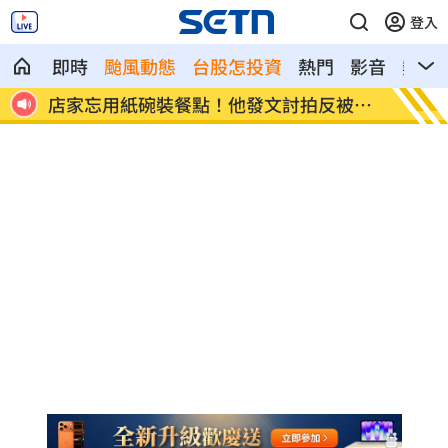
登入
即時
颱風動態
台股怎投資
熱門
影音
熱搜
看哭
店家忘用紙碗裝餐點！他發文討拍反被打
新／土
臉
中