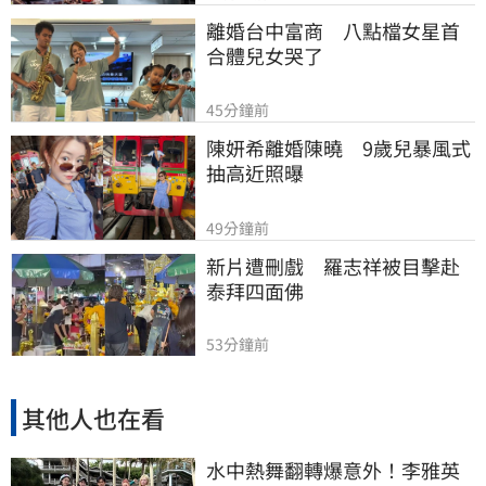
離婚台中富商　八點檔女星首
合體兒女哭了
45分鐘前
陳妍希離婚陳曉　9歲兒暴風式
抽高近照曝
49分鐘前
新片遭刪戲　羅志祥被目擊赴
泰拜四面佛
53分鐘前
其他人也在看
水中熱舞翻轉爆意外！李雅英