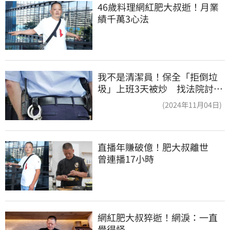
46歲料理網紅肥大叔逝！月業
績千萬3心法
我不是清潔員！保全「拒倒垃
圾」上班3天被炒 找法院討公
道結果出爐
(2024年11月04日)
直播年賺破億！肥大叔離世　
曾連播17小時
網紅肥大叔猝逝！網淚：一直
覺得怪