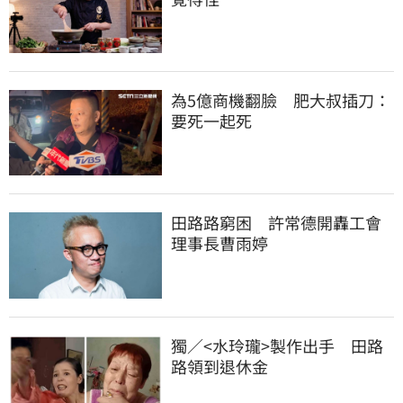
為5億商機翻臉　肥大叔插刀：
要死一起死
田路路窮困　許常德開轟工會
理事長曹雨婷
獨／<水玲瓏>製作出手　田路
路領到退休金