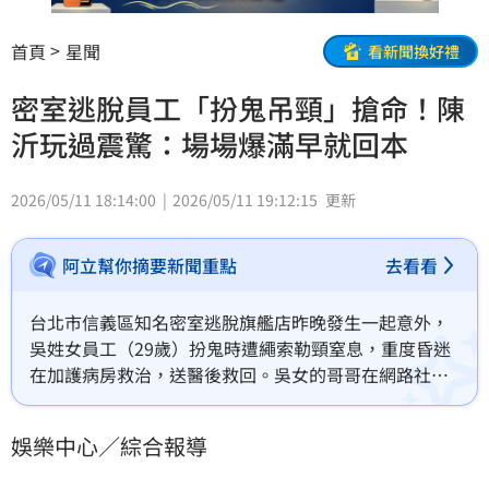
首頁
星聞
看新聞換好禮
密室逃脫員工「扮鬼吊頸」搶命！陳
沂玩過震驚：場場爆滿早就回本
2026/05/11 18:14:00
2026/05/11 19:12:15
更新
阿立幫你摘要新聞重點
去看看
台北市信義區知名密室逃脫旗艦店昨晚發生一起意外，
吳姓女員工（29歲）扮鬼時遭繩索勒頸窒息，重度昏迷
在加護病房救治，送醫後救回。吳女的哥哥在網路社群
發文，質疑業者的場域安全設計與勞動安全管理出問
題，才造成這起事故。而曾到該處玩密室逃脫的陳沂也
娛樂中心／綜合報導
發聲了。