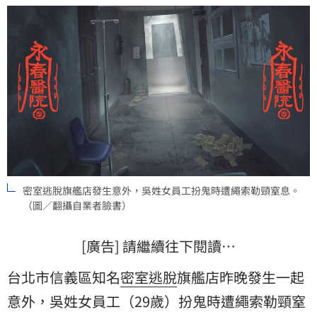
密室逃脫旗艦店發生意外，吳姓女員工扮鬼時遭繩索勒頸窒息。
（圖／翻攝自業者臉書）
[廣告] 請繼續往下閱讀…
台北市信義區知名
密室逃脫
旗艦店昨晚發生一起
意外，吳姓女員工（29歲）扮鬼時遭繩索勒頸窒