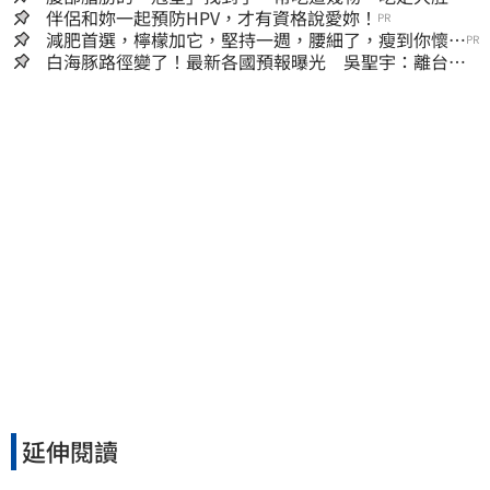
囊，瘦出小蠻腰
伴侶和妳一起預防HPV，才有資格說愛妳！
PR
減肥首選，檸檬加它，堅持一週，腰細了，瘦到你懷疑
PR
人生
白海豚路徑變了！最新各國預報曝光 吳聖宇：離台灣
又更近一點
延伸閱讀