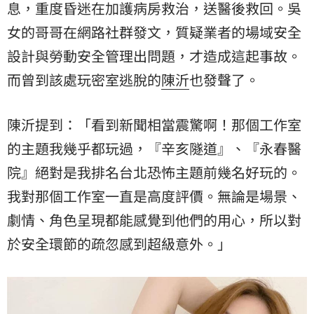
息，重度昏迷在加護病房救治，送醫後救回。吳
女的哥哥在網路社群發文，質疑業者的場域安全
設計與勞動安全管理出問題，才造成這起事故。
而曾到該處玩密室逃脫的
陳沂
也發聲了。
陳沂提到：「看到新聞相當震驚啊！那個工作室
的主題我幾乎都玩過，『辛亥隧道』、『
永春醫
院
』絕對是我排名台北恐怖主題前幾名好玩的。
我對那個工作室一直是高度評價。無論是場景、
劇情、角色呈現都能感覺到他們的用心，所以對
於安全環節的疏忽感到超級意外。」