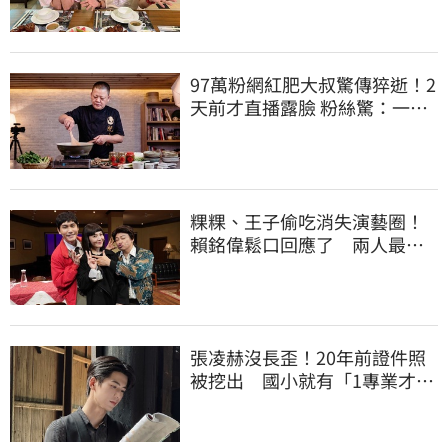
97萬粉網紅肥大叔驚傳猝逝！2
天前才直播露臉 粉絲驚：一直
覺得怪
粿粿、王子偷吃消失演藝圈！
賴銘偉鬆口回應了 兩人最新
近況曝光
張凌赫沒長歪！20年前證件照
被挖出 國小就有「1專業才
能」震撼網