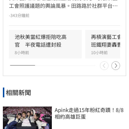
工會照護議題的輿論風暴。田路路於社群平台公
開點名演藝工會理事長曹雨婷，質疑其適任性並
-343分鐘前
重提六年前糾紛，更呼籲姜厚任等資深藝人站出
來維護權益。此前，池秋美與許常德也先後對工
會運作提出質疑，池秋美更進一步指控工會財務
池秋美當紅爆拒陪吃高
再槓演藝工會　
疑雲，包括質疑會費流向。面對各界抨擊，曹雨
官　半夜電話遭封殺
班鐵翔妻轟曹雨
婷曾回應不予理會，強調將持續做正確的事。目
8小時前
10小時前
前雙方各執一詞，工會財務與管理爭議持續延
燒，各界正高度關注後續發展，待相關單位釐清
真相以平息演藝圈紛擾。
相關新聞
Apink走過15年粉紅奇蹟！8/8
相約高雄巨蛋