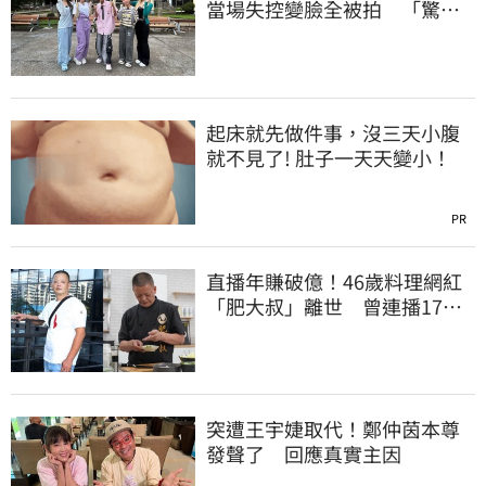
當場失控變臉全被拍 「驚人
畫面」曝光
起床就先做件事，沒三天小腹
就不見了! 肚子一天天變小！
PR
直播年賺破億！46歲料理網紅
「肥大叔」離世 曾連播17小
時辛酸面曝
突遭王宇婕取代！鄭仲茵本尊
發聲了 回應真實主因