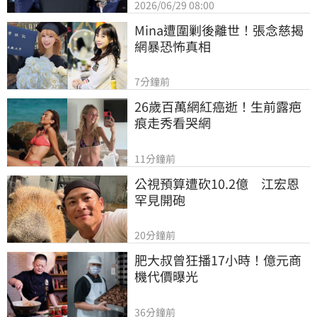
2026/06/29 08:00
Mina遭圍剿後離世！張念慈揭
網暴恐怖真相
7分鐘前
26歲百萬網紅癌逝！生前露疤
痕走秀看哭網
11分鐘前
公視預算遭砍10.2億　江宏恩
罕見開砲
20分鐘前
肥大叔曾狂播17小時！億元商
機代價曝光
36分鐘前