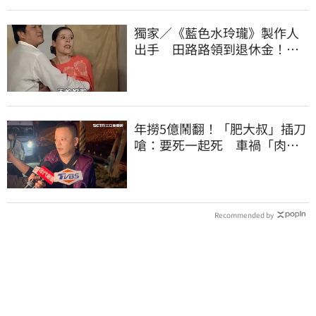
獨家／《藍色水玲瓏》製作人
出手 田路路領到退休金！隱
忍6年吐內幕
年撈5億鬧翻！「肥大叔」插刀
嗆：要死一起死 車禍「肉眼
酒測」惹怒網
Recommended by