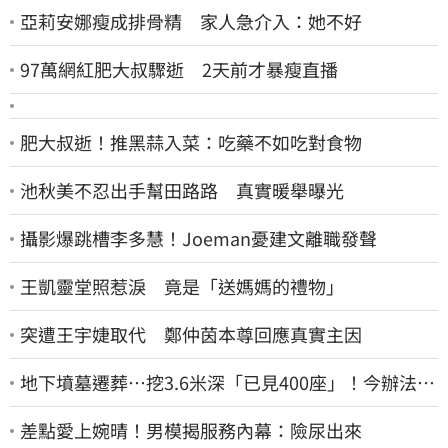
亞莉安娜瘦成排骨精 家人急介入：她不好
97萬網紅肥大叔驟逝 2天前才暴瘦直播
肥大叔逝！推黑蒜入菜：吃藥不如吃對食物
池秋美不忍出手幫田路路 真實暖舉曝光
攝影爆跳槽李多慧！Joeman憂建文離職發聲
王凱靈堂照惹淚 竟是「送媽媽的禮物」
突遭王宇婕取代 鄭仲茵本尊回應真實主因
地下墳墓遷葬…挖3.6米深「已見400座」！今辦法會
安撫祖先
差點愛上婉晴！男模揭服務內幕：險尿出來