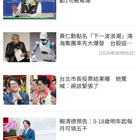
勸1句被罵爆
黃仁勳點名「下一波浪潮」鴻
海集團率先大爆發 台股這族
群全面噴出
(2026年08月06日)
台北市長投票結果曝　她驚
喊：蔣該緊張了
賴清德預告：0-18歲明年起每
月可領五千