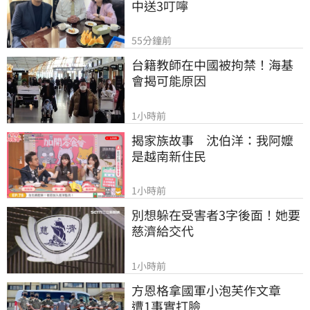
中送3叮嚀
55分鐘前
台籍教師在中國被拘禁！海基
會揭可能原因
1小時前
揭家族故事　沈伯洋：我阿嬤
是越南新住民
1小時前
別想躲在受害者3字後面！她要
慈濟給交代
1小時前
方恩格拿國軍小泡芙作文章　
遭1事實打臉