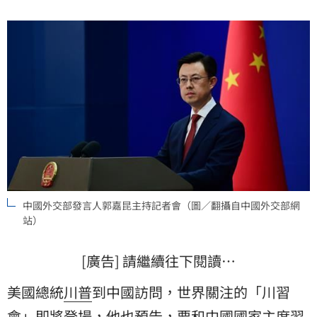
中國外交部發言人郭嘉昆主持記者會（圖／翻攝自中國外交部網
站）
[廣告] 請繼續往下閱讀…
美國總統
川普
到中國訪問，世界關注的「
川習
會
」即將登場，他也預告，要和中國國家主席
習