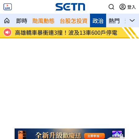
登入
即時
颱風動態
台股怎投資
政治
熱門
影音
高雄轎車暴衝連3撞！波及13車600戶停電
陳晨威
場