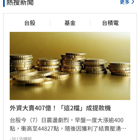
熱搜新聞
更多
台股
基金
台積電
外資大賣407億！「這2檔」成提款機
台股今（7）日震盪劇烈，早盤一度大漲逾400
點，衝高至44827點，隨後因獲利了結賣壓湧
現，指數翻黑收在44225.91點，下跌170.79點，
-361分鐘前