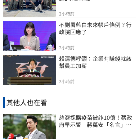
2小時前
不副署藍白未來帳戶條例？行
政院回應了
2小時前
賴清德呼籲：企業有賺錢就該
幫員工加薪
2小時前
其他人也在看
慈濟採購疫苗被詐10億！蔡政
府早示警 蔣萬安「名言」翻
車被酸爆