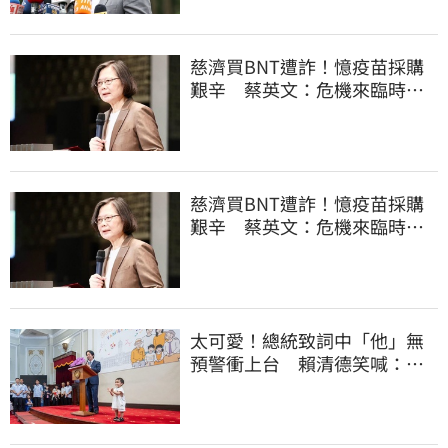
慈濟買BNT遭詐！憶疫苗採購
艱辛 蔡英文：危機來臨時務
必相信專業
慈濟買BNT遭詐！憶疫苗採購
艱辛 蔡英文：危機來臨時務
必相信專業
太可愛！總統致詞中「他」無
預警衝上台 賴清德笑喊：卸
任再交棒給你