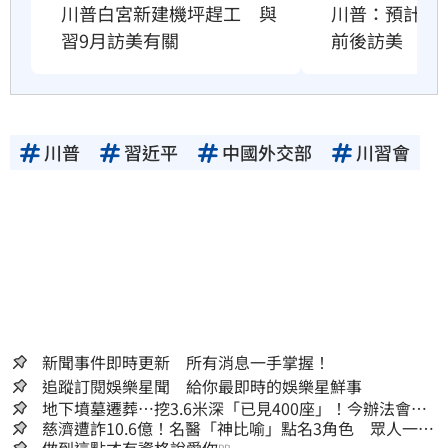
川普：預計習近
川普白宮新建機坪趕工　與
前後訪美
習9月訪美有關
川普
習近平
中國外交部
川習會
新聞事件即時更新 所有消息一手掌握！
追蹤訂閱娛樂星聞 給你最即時的娛樂星鮮事
地下墳墓遷葬…挖3.6米深「已見400座」！今辦法會安
撫祖先
慈濟遭詐10.6億！名醫「神比喻」點名3角色 眾人一看
PR