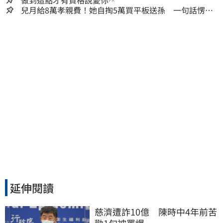
秒懂讚：好傳神
做到這點才有資格說愛你
兒月給8萬孝親費！她自掏5萬買平板送孫 一句話愣原
地「傷心不已」
延伸閱讀
慈濟遭詐10億　陳時中4年前苦