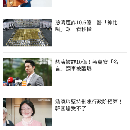
慈濟遭詐10.6億！醫「神比
喻」眾一看秒懂
慈濟被詐10億！蔣萬安「名
言」翻車被酸爆
翁曉玲堅持刪凍行政院預算！
韓國瑜受不了