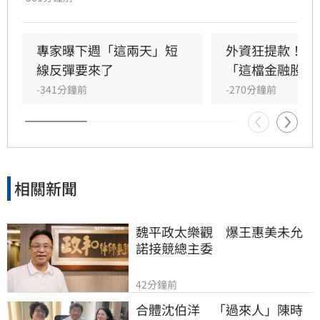
成交量達8207億元。三大法人合計賣超442.44億
元，其中外資終結連兩日買超，轉為賣超407.16
億元，大舉減碼群創與華邦電，長榮航則獲外資
專家曝下週「這兩天」短
外資狂提款！國
青睞成為買超冠軍。市場多空在季線壓力區拉
線反彈要來了
「這檔金融股 」
鋸，投資人需密切留意後續外資操作動向與資金
-341分鐘前
-270分鐘前
流向，短線獲利回吐賣壓是否持續，將成為影響
大盤後市走勢的關鍵指標。
相關新聞
魏平政太樂觀　爆王惠美未允
諾接競總主委
42分鐘前
合體沈伯洋　「過來人」陳時