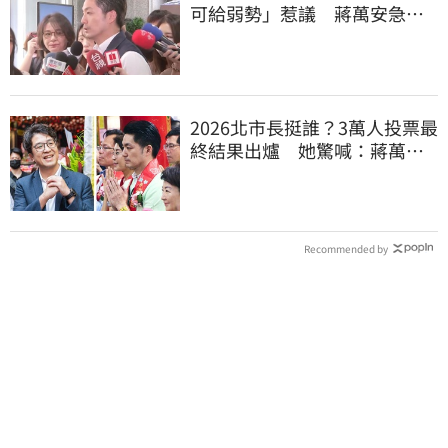
可給弱勢」惹議 蔣萬安急
喊：不會這樣做
2026北市長挺誰？3萬人投票最
終結果出爐 她驚喊：蔣萬安
真該緊張了
Recommended by