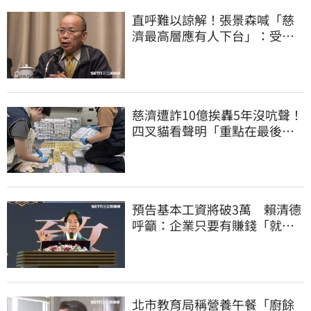
直呼難以諒解！張景森喊「慈
濟最高層應有人下台」：受害
者是捐款的大眾
慈濟遭詐10億挨轟5年沒吭聲！
四叉貓看聲明「重點在最後一
句話」：笑死
預告基本工資將破3萬 賴清德
呼籲：企業只要有賺錢「就該
幫員工加薪」
北市教育局稱營養午餐「廚餘