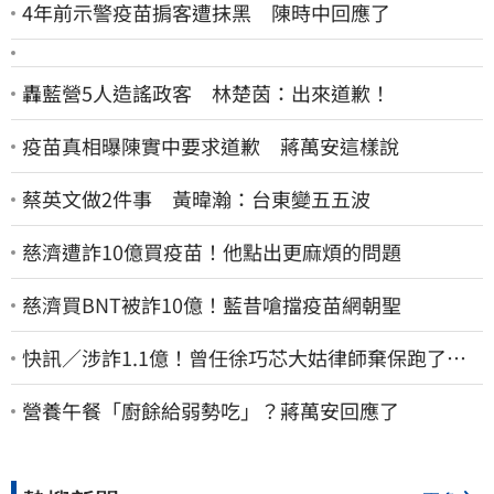
4年前示警疫苗掮客遭抹黑 陳時中回應了
轟藍營5人造謠政客 林楚茵：出來道歉！
疫苗真相曝陳實中要求道歉 蔣萬安這樣說
蔡英文做2件事 黃暐瀚：台東變五五波
慈濟遭詐10億買疫苗！他點出更麻煩的問題
慈濟買BNT被詐10億！藍昔嗆擋疫苗網朝聖
快訊／涉詐1.1億！曾任徐巧芯大姑律師棄保跑了…
媽也離境 桃檢發通緝
營養午餐「廚餘給弱勢吃」？蔣萬安回應了