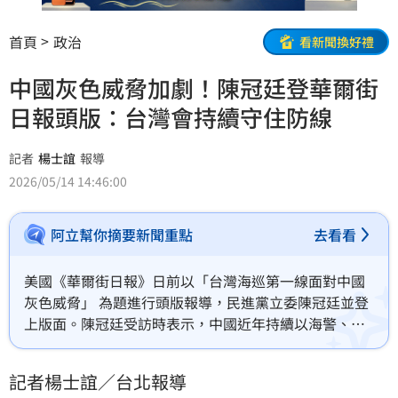
首頁
政治
看新聞換好禮
中國灰色威脅加劇！陳冠廷登華爾街
日報頭版：台灣會持續守住防線
記者
楊士誼
報導
2026/05/14 14:46:00
阿立幫你摘要新聞重點
去看看
美國《華爾街日報》日前以「台灣海巡第一線面對中國
灰色威脅」 為題進行頭版報導，民進黨立委陳冠廷並登
上版面。陳冠廷受訪時表示，中國近年持續以海警、海
巡及各類執法名義趨近台灣禁限制水域，測試台灣的反
應能力，這些行動正是中國對台封鎖劇本的前奏。
記者楊士誼／台北報導