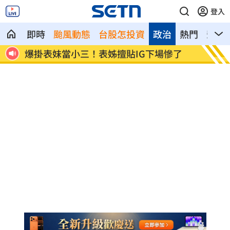
登入
即時
颱風動態
台股怎投資
政治
熱門
影音
了
半導體與綠能雙箭頭！ 「它」霸氣狂賺
華許9
鋸