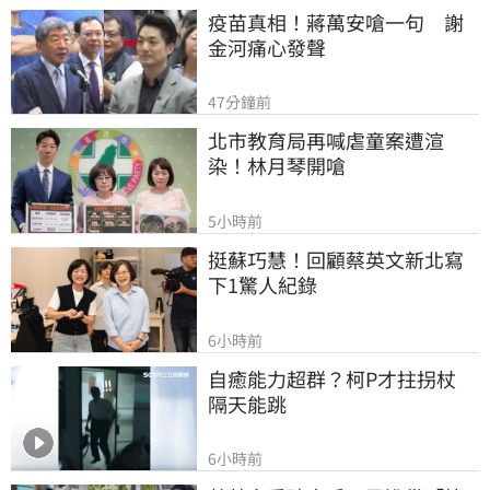
疫苗真相！蔣萬安嗆一句　謝
金河痛心發聲
47分鐘前
北市教育局再喊虐童案遭渲
染！林月琴開嗆
5小時前
挺蘇巧慧！回顧蔡英文新北寫
下1驚人紀錄
6小時前
自癒能力超群？柯P才拄拐杖　
隔天能跳
6小時前