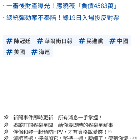
一審後財產曝光！應曉薇「負債4583萬」
總統彈劾案不奉陪！綠19日入場投反對票
陳冠廷
華爾街日報
民進黨
中國
美國
海巡
新聞事件即時更新 所有消息一手掌握！
追蹤訂閱娛樂星聞 給你最即時的娛樂星鮮事
伴侶和妳一起預防HPV，才有資格說愛妳！
PR
減肥首選，檸檬加它，堅持一週，腰細了，瘦到你懷疑
PR