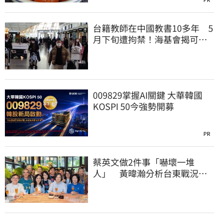
台籍教師在中國教書10多年 5
月下旬遭拘禁！海基會揭可能
原因
009829掌握AI關鍵 大華韓國
KOSPI 50今強勢開募
PR
蔡英文做2件事「嚇壞一堆
人」 黃暐瀚分析台東戰況：
變成五五波