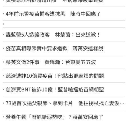
4年前示警疫苗掮客遭抹黑 陳時中回應了
轟藍營5人造謠政客 林楚茵：出來道歉！
疫苗真相曝陳實中要求道歉 蔣萬安這樣說
蔡英文做2件事 黃暐瀚：台東變五五波
慈濟遭詐10億買疫苗！他點出更麻煩的問題
慈濟買BNT被詐10億！藍昔嗆擋疫苗網朝聖
73歲首次過父親節、拿到卡片 他拄拐杖找亡妻淚：
今天好多人來幫我慶祝
營養午餐「廚餘給弱勢吃」？蔣萬安回應了