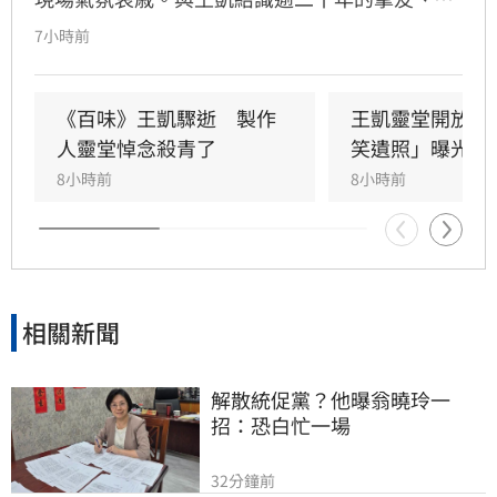
瓈寬特助Jeff現身協助打點後事。由於兩人外貌
7小時前
神似，王凱母親見到Jeff時悲從中來並相擁落
淚，場面令人鼻酸。得知王凱在台北缺乏親友協
助，演藝圈大姐大邱瓈寬展現義氣，主動承擔治
《百味》王凱驟逝　製作
王凱靈堂開放　
喪事宜並指派Jeff全程留守，陪伴王凱走完人生
人靈堂悼念殺青了
笑遺照」曝光
最後一程。這場深厚的兄弟情誼與邱瓈寬的溫暖
8小時前
8小時前
義舉，成為家屬在面臨驟變時最堅強的後盾，各
界也紛紛對這
相關新聞
解散統促黨？他曝翁曉玲一
招：恐白忙一場
32分鐘前