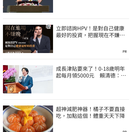
幫員工加薪」
立即諮詢HPV！是對自己健康
最好的投資，把握現在不嫌
晚！
PR
成長津貼要來了！0-18歲明年
起每月領5000元 賴清德：此
時不生更待何時
超神減肥神器！橘子不要直接
吃，加點這個！體重天天下降
PR