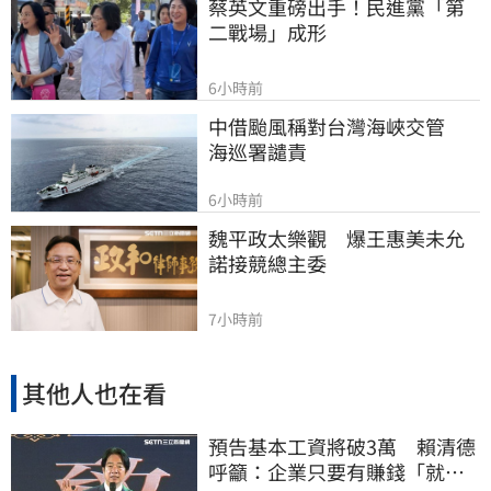
蔡英文重磅出手！民進黨「第
二戰場」成形
6小時前
中借颱風稱對台灣海峽交管　
海巡署譴責
6小時前
魏平政太樂觀　爆王惠美未允
諾接競總主委
7小時前
其他人也在看
預告基本工資將破3萬 賴清德
呼籲：企業只要有賺錢「就該