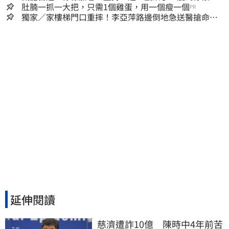
人生
肚腩一抓一大把，只需1個雞蛋，用一個瘦一個
PR
獨家／家樓梯門口重摔！李亞萍路邊倒地急送醫搶命
「最新傷況」曝
延伸閱讀
慈濟遭詐10億　陳時中4年前苦