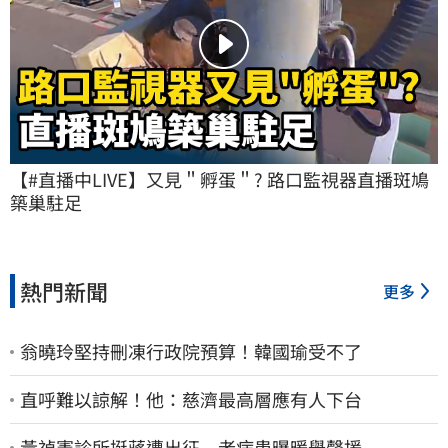
【#直播中LIVE】又見＂孵蛋＂? 路口監視器直播斑鳩
築巢駐足
熱門新聞
更多
翁曉玲堅持刪凍行政院預算！韓國瑜受不了
直呼難以諒解！他：慈濟最高層應有人下台
黃禎憲診所挺蔣遭出征 老病患曝暖舉聲援