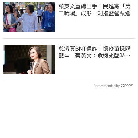
蔡英文重磅出手！民進黨「第
二戰場」成形 劍指藍營票倉
慈濟買BNT遭詐！憶疫苗採購
艱辛 蔡英文：危機來臨時務
必相信專業
Recommended by