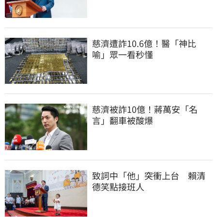
慈濟遭詐10.6億！醫「神比
喻」眾一看秒懂
慈濟被詐10億！蔣萬安「名
言」翻車被酸爆
致詞中「他」突衝上台　賴清
德笑點接班人