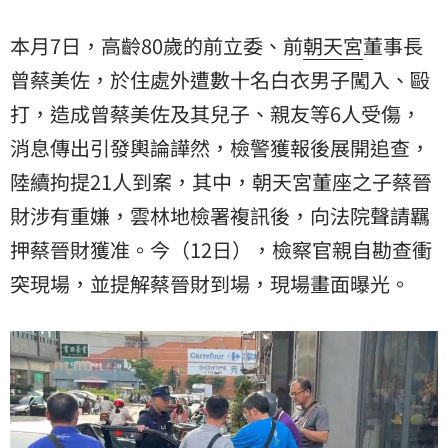
勘查衝突現場，並提解蔡晉財到場，現場畫面曝光。
本月7日，高齡80歲的前立委、前
朝天宮
董事長
曾蔡美佐，於住處外遭數十名白衣男子闖入、
毆
打
，造成曾蔡美佐及其兒子、親友等6人受傷，
消息傳出引發輿論譁然，檢警獲報後展開追查，
陸續拘提21人到案，其中，朝天宮董座之子蔡晉
財涉有重嫌，雲林地檢署複訊後，向法院聲請
羈
押
蔡晉財獲准。今（12日），檢察官親自勘查衝
突現場，並提解蔡晉財到場，現場畫面曝光。