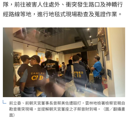
隊，前往被害人住處外、衝突發生路口及神轎行
經路線等地，進行地毯式現場勘查及蒐證作業。
前立委、前朝天宮董事長曾蔡美佐遭毆打，雲林地檢署檢察官親自
勘查衝突現場，並提解朝天宮董座之子蔡晉財到場。（圖／翻攝畫
面）