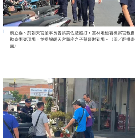
前立委、前朝天宮董事長曾蔡美佐遭毆打，雲林地檢署檢察官親自
勘查衝突現場，並提解朝天宮董座之子蔡晉財到場。（圖／翻攝畫
面）