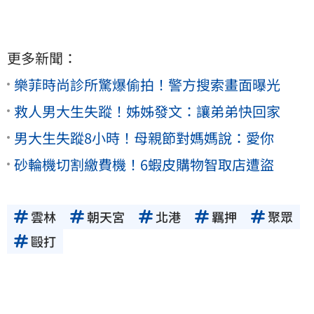
更多新聞：
樂菲時尚診所驚爆偷拍！警方搜索畫面曝光
救人男大生失蹤！姊姊發文：讓弟弟快回家
男大生失蹤8小時！母親節對媽媽說：愛你
砂輪機切割繳費機！6蝦皮購物智取店遭盜
雲林
朝天宮
北港
羈押
聚眾
毆打