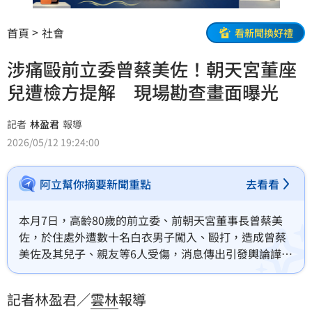
首頁
社會
看新聞換好禮
涉痛毆前立委曾蔡美佐！朝天宮董座
兒遭檢方提解 現場勘查畫面曝光
記者
林盈君
報導
2026/05/12 19:24:00
阿立幫你摘要新聞重點
去看看
本月7日，高齡80歲的前立委、前朝天宮董事長曾蔡美
佐，於住處外遭數十名白衣男子闖入、毆打，造成曾蔡
美佐及其兒子、親友等6人受傷，消息傳出引發輿論譁
然，檢警獲報後展開追查，陸續拘提21人到案，其中，
朝天宮董座之子蔡晉財涉有重嫌，雲林地檢署複訊後，
記者林盈君／
雲林
報導
向法院聲請羈押蔡晉財獲准。今（12日），檢察官親自