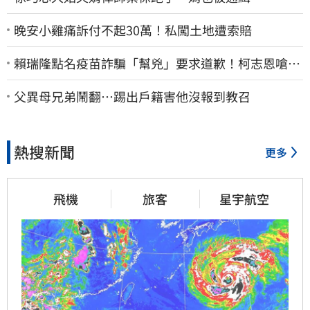
晚安小雞痛訴付不起30萬！私闖土地遭索賠
賴瑞隆點名疫苗詐騙「幫兇」要求道歉！柯志恩嗆1
句被網罵爆
父異母兄弟鬧翻…踢出戶籍害他沒報到教召
熱搜新聞
更多
飛機
旅客
星宇航空