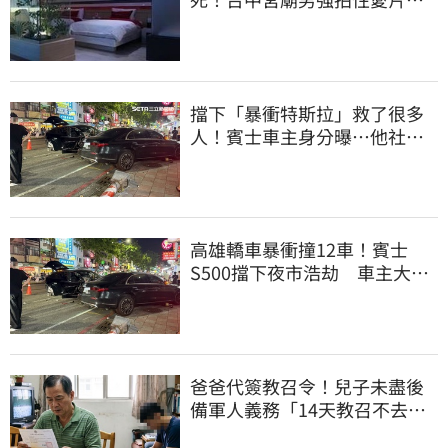
惡行曝光
擋下「暴衝特斯拉」救了很多
人！賓士車主身分曝…他社群
擁1.4萬追蹤
高雄轎車暴衝撞12車！賓士
S500擋下夜市浩劫 車主大
度：車再買就有
爸爸代簽教召令！兒子未盡後
備軍人義務「14天教召不去」
換3個月刑期