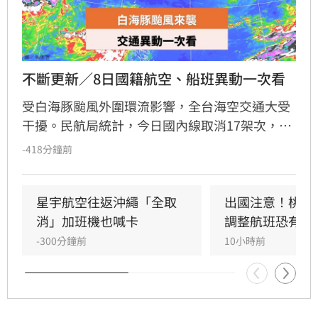
不斷更新／8日國籍航空、船班異動一次看
受白海豚颱風外圍環流影響，全台海空交通大受
干擾。民航局統計，今日國內線取消17架次，國
際暨兩岸航線取消61架次、延誤3架次。星宇航
-418分鐘前
空宣布8月8日沖繩往返航班全數取消，並將於9
日、10日加開班機疏運。海運方面，航港局指出
共9條航線、39航次停航，涵蓋馬祖、綠島、蘭
星宇航空往返沖繩「全取
出國注意！桃機
嶼及小琉球等熱門航線。建議旅客出發前務必至
消」加班機也喊卡
調整航班恐有延
航空公司官網或航港局查詢最新航班與船班動
-300分鐘前
10小時前
態，以免行程受阻。