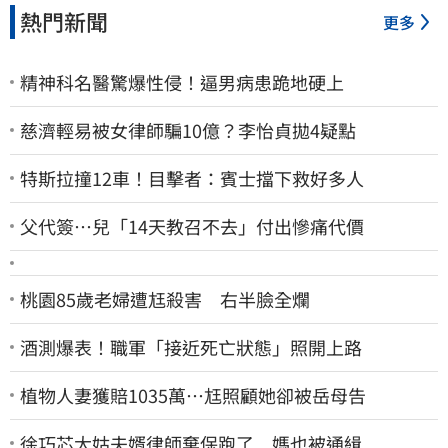
熱門新聞
更多
精神科名醫驚爆性侵！逼男病患跪地硬上
慈濟輕易被女律師騙10億？李怡貞拋4疑點
特斯拉撞12車！目擊者：賓士擋下救好多人
父代簽…兒「14天教召不去」付出慘痛代價
桃園85歲老婦遭尪殺害 右半臉全爛
酒測爆表！職軍「接近死亡狀態」照開上路
植物人妻獲賠1035萬…尪照顧她卻被岳母告
徐巧芯大姑夫婿律師棄保跑了 媽也被通緝