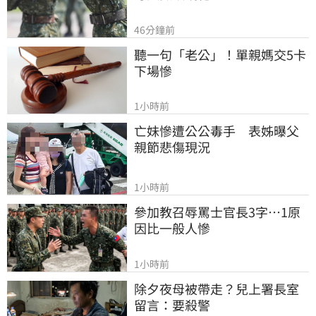
46分鐘前
聽一句「老公」！單親媽交5卡
下場慘
1小時前
亡妹慘遭公公毒手　表姊曝父
親節悲傷現況
1小時前
參加教召辱罵士官長3字…1原
因比一般人慘
1小時前
除夕夜母被帶走？兒上署長室
留言：要殺警