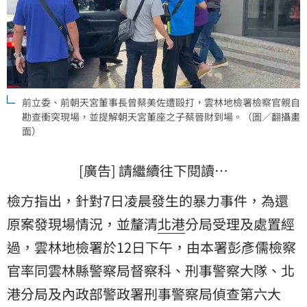
前立委、前朝天宮董事長曾蔡美佐遭毆打，雲林地檢署檢察官親自
勘查衝突現場，並提解朝天宮董座之子蔡晉財到場。（圖／翻攝畫
面）
[廣告] 請繼續往下閱讀…
檢方指出，針對7日凌晨發生的暴力事件，為還
原案發現場情況，並釐清
北港
分局受理及處置經
過，雲林地檢署於12日下午，由本署彭彥儒檢察
官率同雲林縣警察局督察科、刑事警察大隊、北
港分局及內政部警政署刑事警察局偵查第六大