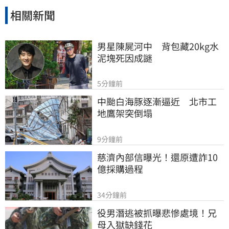
相關新聞
男星陳屍河中　背包藏20kg水
泥塊死因成謎
5分鐘前
中颱白海豚逐漸逼近　北市工
地鷹架突倒塌
9分鐘前
慈濟內部信曝光！還原遭詐10
億採購過程
34分鐘前
役男潛逃被抓曝悲慘處境！兄
母入獄缺錢花