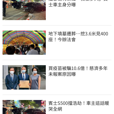
士車主身分曝
地下墳墓遷葬…挖3.6米見400
座！今辦法會
買疫苗被騙10.6億！慈濟多年
未報案原因曝
賓士S500擋浩劫！車主這話暖
哭全網