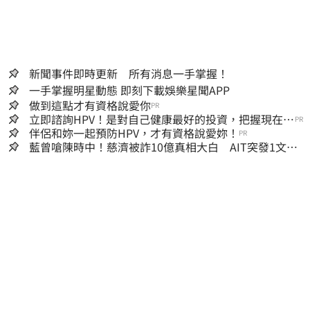
新聞事件即時更新 所有消息一手掌握！
一手掌握明星動態 即刻下載娛樂星聞APP
做到這點才有資格說愛你
PR
立即諮詢HPV！是對自己健康最好的投資，把握現在不
PR
嫌晚！
伴侶和妳一起預防HPV，才有資格說愛妳！
PR
藍曾嗆陳時中！慈濟被詐10億真相大白 AIT突發1文酸
爆…他笑：真的很會