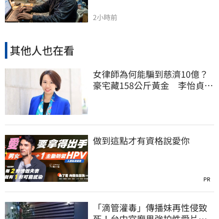
2小時前
其他人也在看
女律師為何能騙到慈濟10億？
豪宅藏158公斤黃金 李怡貞驚
曝背後身分
做到這點才有資格說愛你
PR
「滴管灌毒」傳播妹再性侵致
死！台中宮廟男強拍性愛片