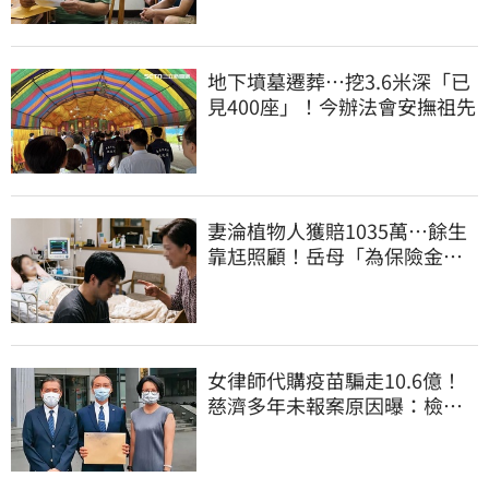
地下墳墓遷葬…挖3.6米深「已
見400座」！今辦法會安撫祖先
妻淪植物人獲賠1035萬…餘生
靠尪照顧！岳母「為保險金開
撕」告女婿討錢
女律師代購疫苗騙走10.6億！
慈濟多年未報案原因曝：檢警
上門才知被騙