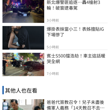
新北爆警匪追逐…轟4槍射3
輪！破窗逮毒駕
3小時前
爆掛表妹當小三！表姊擅貼IG
下場慘了
5小時前
賓士S500擋浩劫！車主這話暖
哭全網
7小時前
其他人也在看
爸爸代簽教召令！兒子未盡後
備軍人義務「14天教召不去」