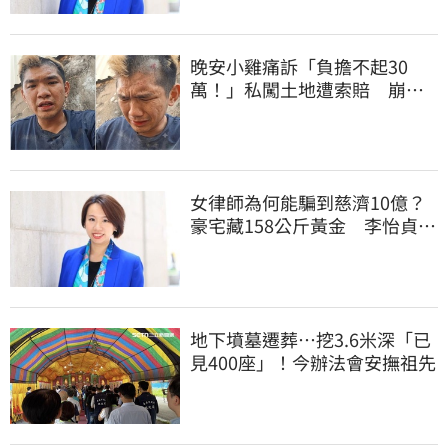
晚安小雞痛訴「負擔不起30
萬！」私闖土地遭索賠 崩
潰：不接受漫天要價
女律師為何能騙到慈濟10億？
豪宅藏158公斤黃金 李怡貞驚
曝背後身分
地下墳墓遷葬…挖3.6米深「已
見400座」！今辦法會安撫祖先