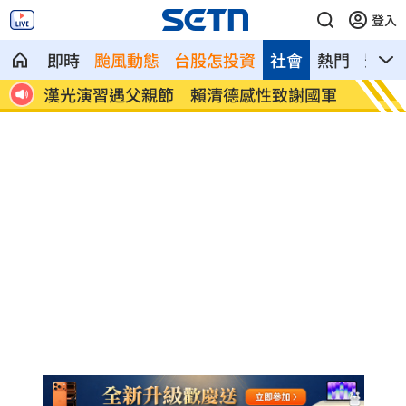
登入
即時
颱風動態
台股怎投資
社會
熱門
影音
暖舉
漢光演習遇父親節 賴清德感性致謝國軍
5歲女
望