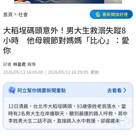
首頁
社會
看新聞換好禮
大稻埕碼頭意外！男大生救溺失蹤8
小時 他母親節對媽媽「比心」：愛
你
記者
林盈君
報導
2026/05/12 16:05:00
2026/05/12 16:29:05
更新
阿立幫你摘要新聞重點
去看看
12日清晨，台北市大稻埕碼頭，93歲張姓老翁落水，當
時有2名男大生在岸邊聊天，聽到晨運的路人呼救，其中
李姓男大生二話不說，直接跳入水中救援，卻遲遲未返
回，直到警消趕抵，先將張翁救起送醫，但仍宣告不
治，而李姓男大生目前仍失聯中，姊姊拿出弟弟T恤站在