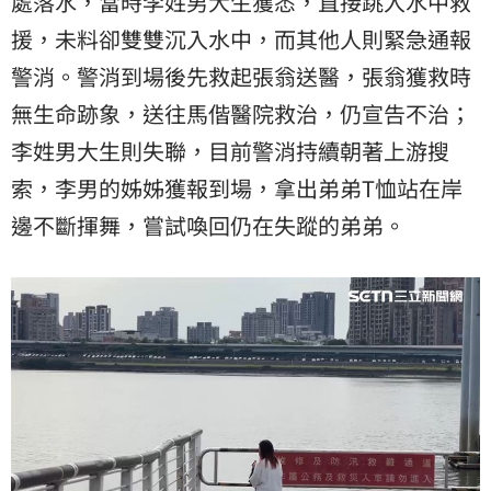
處落水，當時李姓男大生獲悉，直接跳入水中救
援，未料卻雙雙沉入水中，而其他人則緊急通報
警消。警消到場後先救起張翁送醫，張翁獲救時
無生命跡象，送往馬偕醫院救治，仍宣告不治；
李姓男大生則失聯，目前警消持續朝著上游搜
索，李男的姊姊獲報到場，拿出弟弟T恤站在岸
邊不斷揮舞，嘗試喚回仍在失蹤的弟弟。