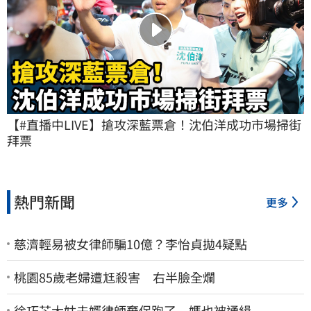
【#直播中LIVE】搶攻深藍票倉！沈伯洋成功市場掃街
拜票
熱門新聞
更多
慈濟輕易被女律師騙10億？李怡貞拋4疑點
桃園85歲老婦遭尪殺害 右半臉全爛
徐巧芯大姑夫婿律師棄保跑了 媽也被通緝