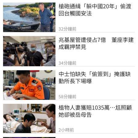
槍砲通緝「躲中國20年」偷渡
回台觸國安法
32分鐘前
兆基屋管遭侵占7億　董座李建
成羈押禁見
34分鐘前
中士怕缺失「偷簽到」掩護缺
勤所長下場曝
58分鐘前
植物人妻獲賠1035萬…尪照顧
她卻被岳母告
2小時前