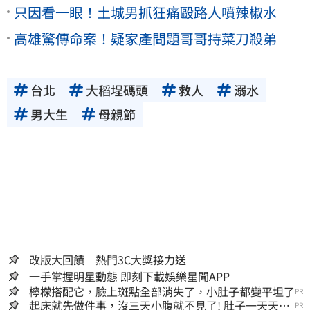
只因看一眼！土城男抓狂痛毆路人噴辣椒水
高雄驚傳命案！疑家產問題哥哥持菜刀殺弟
台北
大稻埕碼頭
救人
溺水
男大生
母親節
改版大回饋 熱門3C大獎接力送
一手掌握明星動態 即刻下載娛樂星聞APP
檸檬搭配它，臉上斑點全部消失了，小肚子都變平坦了
PR
起床就先做件事，沒三天小腹就不見了! 肚子一天天變
PR