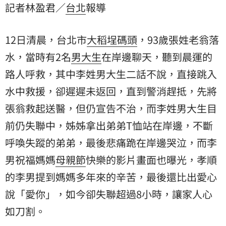
記者林盈君／
台北
報導
岸邊，不斷呼喚失蹤的弟弟，最後悲痛跪在岸邊哭泣。
12日清晨，台北市
大稻埕碼頭
，93歲張姓老翁落
水，當時有2名
男大生
在岸邊聊天，聽到晨運的
路人呼救，其中李姓男大生二話不說，直接跳入
水中救援，卻遲遲未返回，直到警消趕抵，先將
張翁救起送醫，但仍宣告不治，而李姓男大生目
前仍失聯中，姊姊拿出弟弟T恤站在岸邊，不斷
呼喚失蹤的弟弟，最後悲痛跪在岸邊哭泣，而李
男祝福媽媽
母親節
快樂的影片畫面也曝光，孝順
的李男提到媽媽多年來的辛苦，最後還比出愛心
說「愛你」，如今卻失聯超過8小時，讓家人心
如刀割。