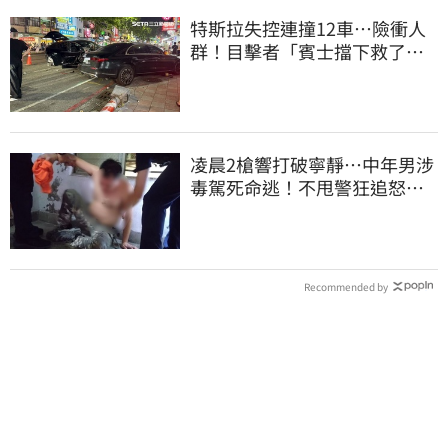
特斯拉失控連撞12車…險衝人
群！目擊者「賓士擋下救了好
多人」車主發聲
凌晨2槍響打破寧靜…中年男涉
毒駕死命逃！不甩警狂追怒
喊：要開槍了
Recommended by