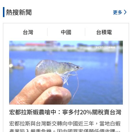
熱搜新聞
更多
台灣
中國
台積電
宏都拉斯蝦農嗆中：寧多付20%關稅賣台灣
宏都拉斯與台灣斷交轉向中國近三年，當地白蝦
產業陷入嚴重危機。因中國買家僅願低價收購，