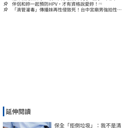
小！
伴侶和妳一起預防HPV，才有資格說愛妳！
PR
「滴管灌毒」傳播妹再性侵致死！台中宮廟男強拍性愛
片 惡行曝光
延伸閱讀
保全「拒倒垃圾」：我不是清