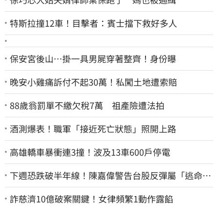
特斯拉撞12車！目擊者：賓士擋下救好多人
保安宮後山…掛一具男屍穿著整齊！身份曝
晚安小雞痛訴付不起30萬！私闖土地遭索賠
88歲翁罰單不繳欠稅7萬 祖產險遭法拍
酒測爆表！職軍「接近死亡狀態」照開上路
高雄轎車暴衝連3撞！波及13車600戶停電
下週恐跌破半年線！陳嘉偉警告台股反彈屬「逃命
波」：空頭大屠殺剛開始
詐慈濟10億破案關鍵！女律頻繁1動作露餡