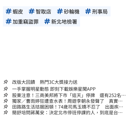
蝦皮
智取店
砂輪機
刑事局
加重竊盜罪
新北地檢署
改版大回饋 熱門3C大獎接力送
一手掌握明星動態 即刻下載娛樂星聞APP
股東注意！三商美邦將下市「這天」停牌 還有252名千
張大戶
獨家／曹雨婷狂遭查水表！周遊李朝永發聲了 真實看
法曝光
田路路生活拮据困頓！74歲司馬玉嬌不忍了 出面疾呼1
事
簡舒培問蔣萬安：決定北市停班停課的人，到底是台北
市長，還是氣象署？