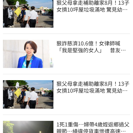
狠父母拿走補助離家8月！13子
女擠10坪屋垃圾滿地 驚見幼童
深夜遊蕩
狠詐慈濟10.6億！女律師喊
「我是堅強的女人」 昔友人
曝：她疫情突神隱
狠父母拿走補助離家8月！13子
女擠10坪屋垃圾滿地 驚見幼童
深夜遊蕩
1死1重傷…婦帶4歲姪返鄉過父
親節…繞違停貨車慘遭高速撞