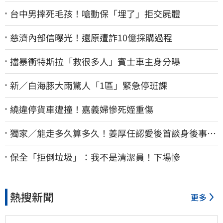
台中男摔死毛孩！嗆動保「埋了」拒交屍體
慈濟內部信曝光！還原遭詐10億採購過程
擋暴衝特斯拉「救很多人」賓士車主身分曝
新／白海豚大雨驚人「1區」緊急停班課
繞違停貨車遭撞！嘉義婦慘死姪重傷
獨家／能走多久算多久！姜厚任認愛後首談身後事
「遺囑進度」曝光
保全「拒倒垃圾」：我不是清潔員！下場慘
熱搜新聞
更多