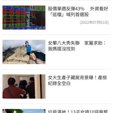
股價單週反彈43% 外資看好
「這檔」喊列首選股
(2022年07月01日)
女攀八大秀失聯　家屬求助：
我媽還沒找到
女大生產子藏屍背景曝！產檢
紀錄全空白
垃圾滿地！13子女擠10坪屋惹