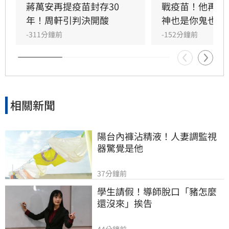
展，在台上大言不慚嘲諷詐騙受害者「愚痴、無
蔣萬安再提疫苗封存30
戰疫苗！他再批
知」，對比其惡行顯得極度諷刺。陳昱瑄無視政
年！周軒引判決開酸
神也是你鬼也是
府當時多次警告，利用法律專業設局詐財，行徑
-311分鐘前
-152分鐘前
引發全台網友齊聲撻伐。目前台中地檢署已依法
提起公訴，案件正由法院嚴審中，這位「黑心律
師」的雙面人行徑也成為社會討論焦點。
相關新聞
陽台內褲沾精液！人妻調監視
器驚覺是他
37分鐘前
學生請假！導師脫口「豬怎麼
還沒來」挨告
44分鐘前