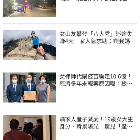
飛當場慘死
女山友攀登「八大秀」迷途失
聯4天 家人急求助：剩我媽還
沒找到
女律師代購疫苗騙走10.6億！
慈濟多年未報案原因曝：檢警
上門才知被騙
瞞家人產子藏屍！19歲女大生
身分、背景曝光 驚見「產檢
紀錄全空白」