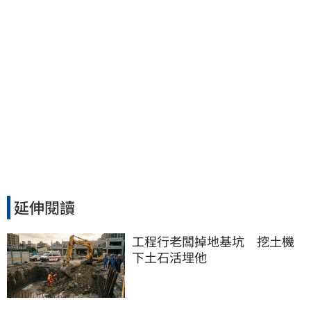
延伸閱讀
工程行老闆掉地基坑　挖土機
下土石活埋他