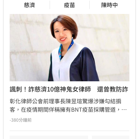
慈濟
疫苗
陳時中
諷刺！詐慈濟10億神鬼女律師　還曾教防詐
彰化律師公會前理事長陳昱瑄驚爆涉嫌勾結掮
客，在疫情期間佯稱擁有BNT疫苗採購管道，詐
騙慈濟基金會高達3000萬美元（約新台幣10.6億
-380分鐘前
元）佣金，並將贓款購買百公斤黃金洗錢。案情
曝光後，網友翻出她曾受邀出席司改會防詐特