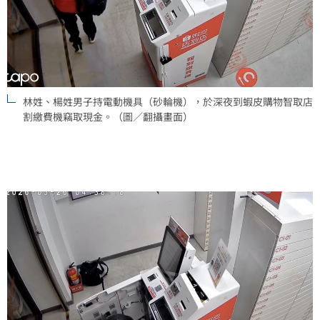
林姓、楊姓男子持電動機具（砂輪機），於深夜到蝦皮購物智取店
割繳費機竊取現金。（圖／翻攝畫面）