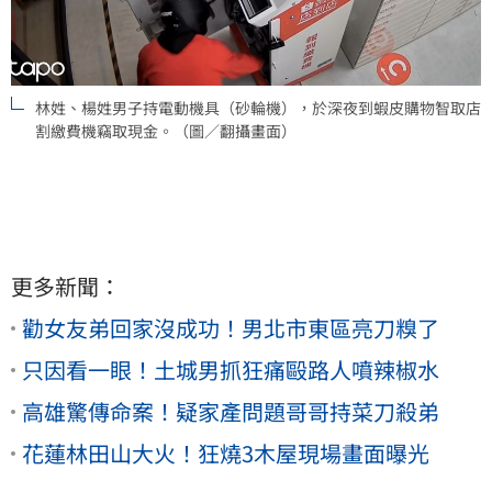
林姓、楊姓男子持電動機具（砂輪機），於深夜到蝦皮購物智取店
割繳費機竊取現金。（圖／翻攝畫面）
更多新聞：
勸女友弟回家沒成功！男北市東區亮刀糗了
只因看一眼！土城男抓狂痛毆路人噴辣椒水
高雄驚傳命案！疑家產問題哥哥持菜刀殺弟
花蓮林田山大火！狂燒3木屋現場畫面曝光