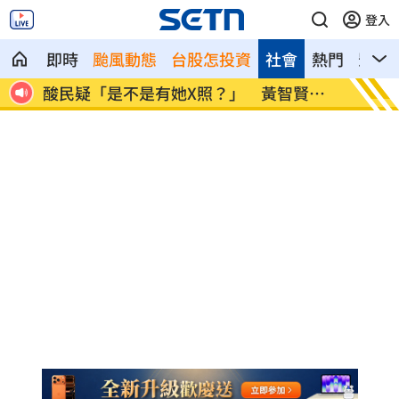
登入
即時
颱風動態
台股怎投資
社會
熱門
影音
賢回
歐洲最強情報機關 007英國MI6狠甩法奪
202
冠
灣