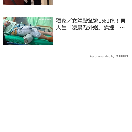
獨家／女駕駛肇逃1死1傷！男
大生「凌晨跑外送」挨撞 媽
淚：家快瓦解
Recommended by