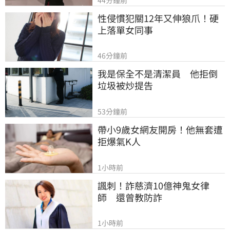
性侵慣犯關12年又伸狼爪！硬
上落單女同事
46分鐘前
我是保全不是清潔員　他拒倒
垃圾被炒提告
53分鐘前
帶小9歲女網友開房！他無套遭
拒爆氣K人
1小時前
諷刺！詐慈濟10億神鬼女律
師　還曾教防詐
1小時前