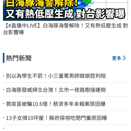
【#直播中LIVE】白海豚海警解除！又有熱低壓生成 對
台影響曝
熱門新聞
更多
別以為學生不罰！小三童罵男師娘娘腔判賠
白海豚發威掃北台灣！北市一夜路樹接連倒
買疫苗被騙10.6億！慈濟多年未報案原因曝
13子女擠10坪屋！縣府探視吃閉門羹原因曝