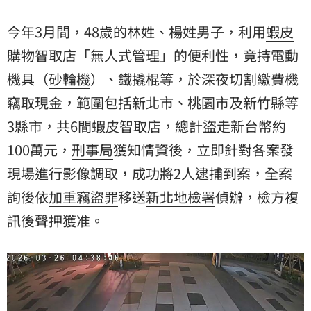
案，全案詢後依加重竊盜罪移送新北地檢署偵辦，檢方
複訊後聲押獲准。
今年3月間，48歲的林姓、楊姓男子，利用
蝦皮
購物
智取店
「無人式管理」的便利性，竟持電動
機具（
砂輪機
）、鐵撬棍等，於深夜切割繳費機
竊取現金，範圍包括新北市、桃園市及新竹縣等
3縣市，共6間蝦皮智取店，總計盜走新台幣約
100萬元，
刑事局
獲知情資後，立即針對各案發
現場進行影像調取，成功將2人逮捕到案，全案
詢後依
加重竊盜罪
移送
新北地檢署
偵辦，檢方複
訊後聲押獲准。