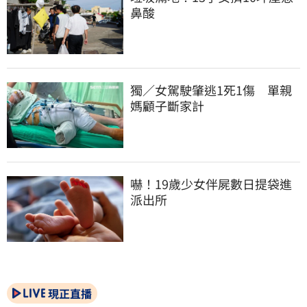
鼻酸
獨／女駕駛肇逃1死1傷　單親
媽顧子斷家計
嚇！19歲少女伴屍數日提袋進
派出所
現正直播