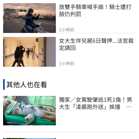
放雙手騎車喊手麻！騎士遭打
臉仍判罰
2小時前
女大生伴兒屍6日聲押...法官裁
定請回
3小時前
其他人也在看
獨家／女駕駛肇逃1死1傷！男
大生「凌晨跑外送」挨撞 媽
淚：家快瓦解