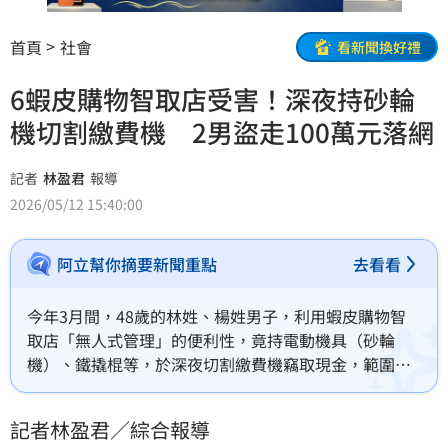
首頁
社會
看新聞換好禮
6蝦皮購物智取店受害！深夜持砂輪
機切割繳費機 2男盜走100萬元落網
記者
林盈君
報導
2026/05/12 15:40:00
阿立幫你摘要新聞重點
去看看
今年3月間，48歲的林姓、楊姓男子，利用蝦皮購物智
取店「無人式管理」的便利性，竟持電動機具（砂輪
機）、鐵撬棍等，於深夜切割繳費機竊取現金，範圍包
括新北市、桃園市及新竹縣等3縣市，共6間蝦皮智取
店，總計盜走新台幣約100萬元，刑事局獲知情資後，
記者林盈君／綜合報導
立即針對各案發現場進行影像調取，成功將2人逮捕到