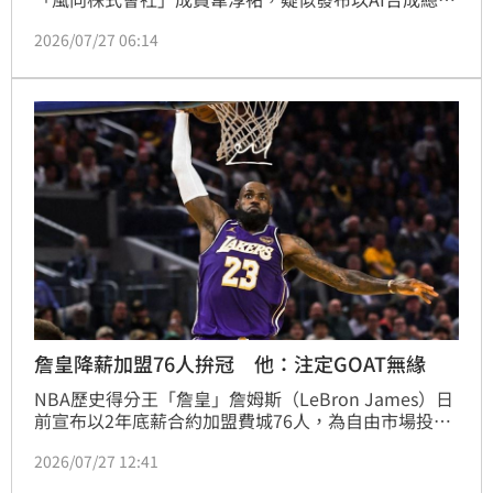
賴清德聲音的《油不得你》影片，遭民眾檢舉後刑事警
2026/07/27 06:14
察局前往他家中查證，國民黨不滿稱是「查水表」。對
此，台灣青年世代共好協會理事長張育萌直言，言論自
由不包括造假的權利，「百年大黨已經毫無下限，違法
還敢講話這麼大聲？」
詹皇降薪加盟76人拚冠 他：注定GOAT無緣
NBA歷史得分王「詹皇」詹姆斯（LeBron James）日
前宣布以2年底薪合約加盟費城76人，為自由市場投下
震撼彈。看到詹皇和經紀人再度聯手炒作輿論，反共學
2026/07/27 12:41
者沈榮欽直言，詹皇轉隊抱大腿、試圖改變輿論等算計
操作，皆背離運動競技最純粹的熱血及感動，在他看