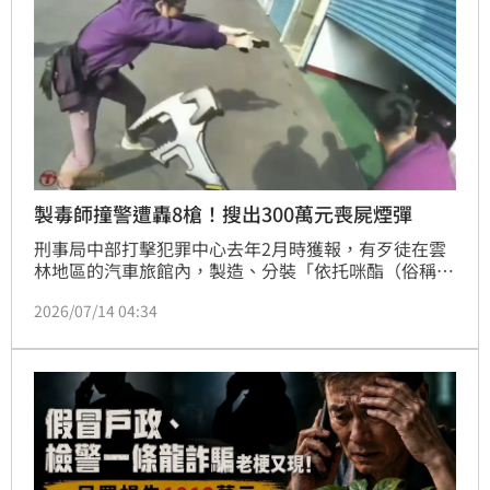
製毒師撞警遭轟8槍！搜出300萬元喪屍煙彈
刑事局中部打擊犯罪中心去年2月時獲報，有歹徒在雲
林地區的汽車旅館內，製造、分裝「依托咪酯（俗稱喪
屍煙彈）」，經檢警蒐證調查，於去年11月底時機成熟
2026/07/14 04:34
時前往攻堅逮人。沒想到34歲丁姓主嫌為脫罪，竟開車
衝撞檢警人員，員警見狀立即掏槍連轟8槍制止，但丁
男仍趁隙落跑，現場僅剩同夥丁男胞弟與林女。警方再
度掌握丁男行蹤後再次收網，成功將丁男逮捕到案，並
查獲市價約300萬元的「喪屍煙彈」成品、半成品，檢
方聲押3人