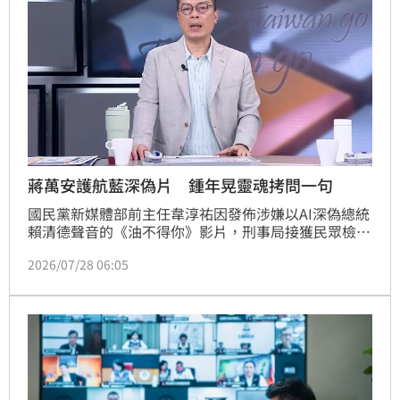
蔣萬安護航藍深偽片 鍾年晃靈魂拷問一句
國民黨新媒體部前主任韋淳祐因發佈涉嫌以AI深偽總統
賴清德聲音的《油不得你》影片，刑事局接獲民眾檢舉
登門查證，台北市長蔣萬安則稱，是他特別拜託韋淳祐
2026/07/28 06:05
團隊協助製作宣傳影片，反嗆賴政府「有事衝著我
來」。對此，資深媒體人鍾年晃今（28）日在三立政論
《前進新台灣》直言，總統這個職位牽涉到國家安全問
題，蔣萬安不用急著跳出來當英雄。他也反問蔣萬安，
假設有一支影片用他的聲音出來說「其實我真的不姓
蔣」，會不會去告？