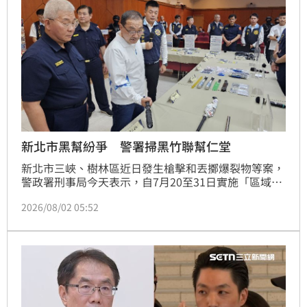
應依官方指引儘速取回或申請停權，並開啟帳號防護功
能，若有財損請立即撥打165反詐騙專線諮詢，防範遭
冒名詐騙親友。
新北市黑幫紛爭 警署掃黑竹聯幫仁堂
新北市三峽、樹林區近日發生槍擊和丟擲爆裂物等案，
警政署刑事局今天表示，自7月20至31日實施「區域同
步掃黑行動專案」，共查緝28個犯罪組織、126嫌，重
2026/08/02 05:52
點打擊竹聯幫仁堂。