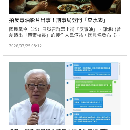
拍反毒油影片出事！刑事局登門「查水表」
國民黨今（25）日號召群眾上街「反毒油」，卻爆出曾
創造出「萊爾校長」的製作人韋淳祐，因具名發布《油
不得你》前導影片，遭刑事局盯上「查水表」，到住家
2026/07/25 08:12
說要將人帶走。直到桃園市議員凌濤將此事公開，刑事
局才改口稱「不需要做筆錄了」，讓他痛批政府「把公
權力當成武器？」，並點名要求刑事局高層說清楚，究
竟是誰下令的！