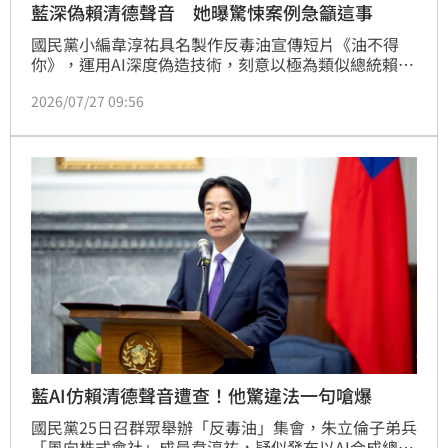
藍深偽賴清德聲音 她曝驚悚案例急籲這事
國民黨小編韋淳祐具名製作反毒油宣傳短片《油不得
你》，運用AI深度偽造技術，刻意以極為類似總統賴清
德的聲音當影片旁白，遭檢舉有觸法疑慮，遭刑事局調
2026/07/27 09:56
查。國民黨立委徐巧芯稱，這個政府不想讓大家知道事
實，相關調查是政府在查水表。政治評論員吳靜怡直
呼，徐巧芯怎麼可能支持聲偽的詐騙手段？只要三秒就
能複製你的聲音！
藍AI仿賴清德聲音遭查！他驚違法一句嗆爆
國民黨25日召群眾舉辦「反毒油」集會，朱立倫子弟兵
「風向株式會社」成員韋淳祐，疑似發布以AI合成總統