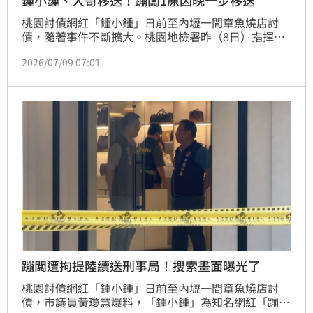
桃園討債網紅「鍾小鍾」日前至內壢一間章魚燒店討
債，隨著事件不斷擴大。桃園地檢署昨（8日）指揮刑
事局、中壢分局等前往執行搜索25處、拘提12人，包
2026/07/09 07:01
括蹦闆、鍾小鍾在內，其中3人至刑事局訊問，依涉嫌
組織犯罪防制條例、強盜、恐嚇取財等案偵辦。怎料，
原訂今（9日）下午3時許於警詢後一併移送至桃園地檢
署，但檢察官指示補問蹦闆一個問題，因此蹦闆目前仍
留在刑事局，僅鍾小鍾、邱男先先行移送至桃園地檢
署。
蹦闆遭拘提陸續送刑事局！搜索畫面曝光了
桃園討債網紅「鍾小鍾」日前至內壢一間章魚燒店討
債，市議員黃瓊慧爆料，「鍾小鍾」為知名網紅「蹦