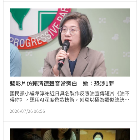
來，LBJ注定與GOAT無緣、與偉大無關。
藍影片仿賴清德聲音當旁白 她：恐涉1罪
國民黨小編韋淳祐近日具名製作反毒油宣傳短片《油不
得你》，運用AI深度偽造技術，刻意以極為類似總統賴
清德的聲音當影片旁白，遭民眾檢舉有觸法疑慮，因而
2026/07/26 06:56
遭到刑事局調查。國民黨立委徐巧芯隨後稱，這個政府
不想讓大家知道事實，相關調查是政府在查水表。民進
黨立委陳培瑜本日就批徐巧芯刻意帶風向，合理化影片
製作者的犯罪行為。