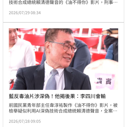
技術合成總統賴清德聲音的《油不得你》影片，刑事局
接獲民眾檢舉上門調查。台北市長蔣萬安28日開嗆，他
2026/07/29 08:34
上週特別拜託韋淳祐團隊協助製作宣傳影片，「我要嚴
正告訴賴政府，有事衝著我來，不要針對小編查水
表」。陳君瑋律師直言，蔣萬安已經蜜獾化，託小編深
偽賴清德，有可能被聲押。
藍反毒油片涉深偽！他揭後果：李四川會輸
前國民黨青年部主任韋淳祐製作《油不得你》影片，被
檢舉疑似利用AI深偽技術合成總統賴清德聲音，全案警
方依涉嫌偽造私文書等罪，報請台北地檢署指揮偵辦，
2026/07/28 09:05
北檢已簽分「他」字案調查。媒體人陳東豪今（28）日