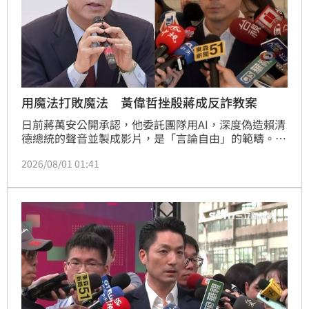
用魔法打敗魔法 黃偉哲挫殷蔣成反詐教案
日前蔣萬安公開承認，他委託團隊用AI，深度偽造賴清
德總統的聲音並製成影片，是「言論自由」的範疇。說
法引起黃偉哲大動作在立法院召開記者會，播放三段AI
2026/08/01 01:41
深偽蔣萬安的音檔，質問蔣萬安可以接受嗎？並痛批蔣
的說法等同誤導民眾，讓政府打詐更艱難。