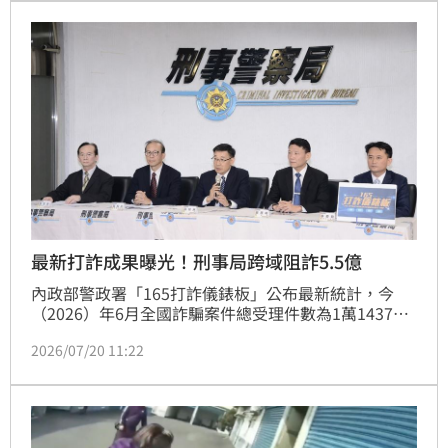
查，分波段發動搜捕，一舉將陳嫌及旗下成員共5人逮
捕歸案，全案移送新北地檢署偵辦。其中，林男、陳男
及李男聲押獲准，另兩名工程師則各以15萬元、3萬元
交保。
最新打詐成果曝光！刑事局跨域阻詐5.5億
內政部警政署「165打詐儀錶板」公布最新統計，今
（2026）年6月全國詐騙案件總受理件數為1萬1437
件、財損總金額達新台幣47億417萬餘元。與去
2026/07/20 11:22
（2025）年同期的1萬6388件及89億1509萬餘元相
比，件數顯著下降30%，財損金額更大幅減少47%。其
中，在「受理件數」方面，以「網路購物詐騙」占29%
居冠，其次為「假投資詐騙」11%、「假交友（投資詐
財）」8%、「色情應召詐財」6%及「釣魚連