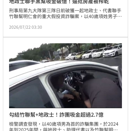
地政士聯手黑幫吸金破億！逼抵房產被榨乾
刑事局第九大隊第三隊日前破獲一起地政士、代書聯手
竹聯幫明仁會的重大假投資詐騙案，以40歲項姓男子為
首的詐騙集團，和境外機房合作，冒用聯電前董事長曹
2026/07/22 03:30
興誠名義誘騙民眾投資。甚至在被害人資金燃盡時，出
動地政士慫恿抵押房產「榨乾最後一分錢」。警方自前
（2024）年發動4波查緝行動，一舉逮捕項嫌、地政士
及代書等共20人，初步清查受害人數高達26人，總吸
金金額竟超過新台幣2.7億元，全案已依法移送地檢署
偵辦。
勾結竹聯幫+地政士！詐團吸金超過2.7億
檢警調查發現，以40歲項男為首的詐騙集團，於2024
年到2025年間，與地政士、助理代書以及竹聯幫明仁