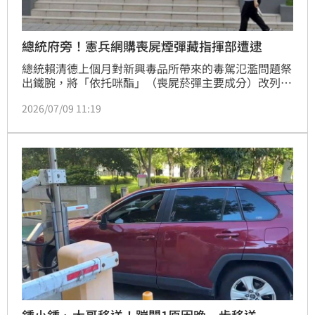
總統府旁！憲兵網購喪屍煙彈藏指揮部遭逮
總統賴清德上個月對新興毒品所帶來的毒駕氾濫問題祭
出鐵腕，將「依托咪酯」（喪屍菸彈主要成分）改列一
級毒品，製造、販售最重判死，展現毒駕零容忍的決
2026/07/09 11:19
心，不過就在距離總統府僅200公尺的憲兵202指揮
部，卻有不肖憲兵網購喪屍菸彈還帶回指揮部藏起來被
長官逮到，由台北市憲兵隊移送偵辦自家人，經台北地
檢署以《陸海空軍刑法》、《毒品危害防制條例》起
訴，一審考量被告認罪、持毒數量不多，判處拘役50天
（得易科罰金5萬元），這名憲兵提上訴希望判輕一
點，不過二審維持原判，全案定讞。
鍾小鍾、大哥移送！蹦闆1原因晚一步移送