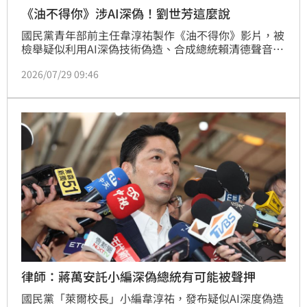
《油不得你》涉AI深偽！劉世芳這麼說
國民黨青年部前主任韋淳祐製作《油不得你》影片，被
檢舉疑似利用AI深偽技術偽造、合成總統賴清德聲音，
引發爭議。內政部長劉世芳今（29）日表示，台灣絕對
2026/07/29 09:46
保障言論自由，但偽造別人的聲音，全體台灣人民都不
能接受。她強調，刑事局已經就刑訴法第230、231條
報請北檢偵辦，警方不針對個案，內政部尊重警方與檢
方依照偵查不公開偵辦。
律師：蔣萬安託小編深偽總統有可能被聲押
國民黨「萊爾校長」小編韋淳祐，發布疑似AI深度偽造