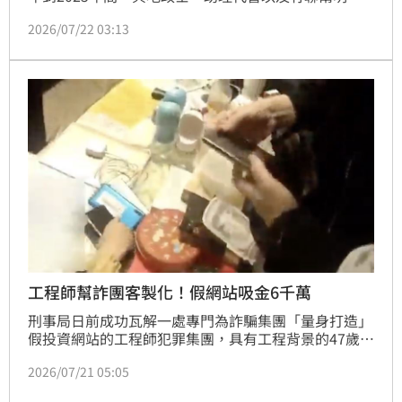
會等合作，誘騙民眾加入通訊軟體，還冒用聯電創辦人
2026/07/22 03:13
曹興誠名義，誘導下載投資APP，騙取被害人大量現
金，之後又推出地政士出面，協助辦理不動產抵押貸
款，導致被害人損失共超過4400萬元。
工程師幫詐團客製化！假網站吸金6千萬
刑事局日前成功瓦解一處專門為詐騙集團「量身打造」
假投資網站的工程師犯罪集團，具有工程背景的47歲陳
姓男子和一名33歲林姓男子合作，並號召多名資深工程
2026/07/21 05:05
師，對外接單幫詐騙機房架設網站。總計有125名民眾
受害，總遭詐金額超過6000萬元。警方歷經數月追