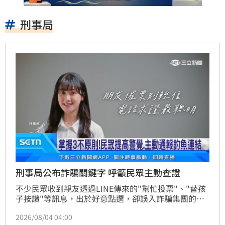
刑事局
刑事局公布詐騙關鍵字 呼籲民眾主動查證
不少民眾收到親友透過LINE傳來的"幫忙投票"、"替孩
子按讚"等訊息，出於好意點選，卻誤入詐騙集團的釣
魚陷阱，刑事局3號舉辦防制宣導記者會，公佈詐騙關
2026/08/04 04:00
鍵字並展示打詐成果。