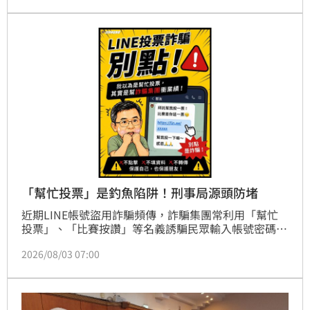
「幫忙投票」是釣魚陷阱！刑事局源頭防堵
近期LINE帳號盜用詐騙頻傳，詐騙集團常利用「幫忙
投票」、「比賽按讚」等名義誘騙民眾輸入帳號密碼及
認證碼。刑事局統計顯示，透過跨部會阻斷釣魚網址及
2026/08/03 07:00
LINE強化資安機制，盜用案件已大幅下降。刑事局提
醒，民眾應謹記「三不原則」：不在不明網頁輸入密
碼、不提供認證碼、不掃描不明QR Code。若收到親友
請託，務必先查證，切勿輕易點擊連結。若帳號遭盜，