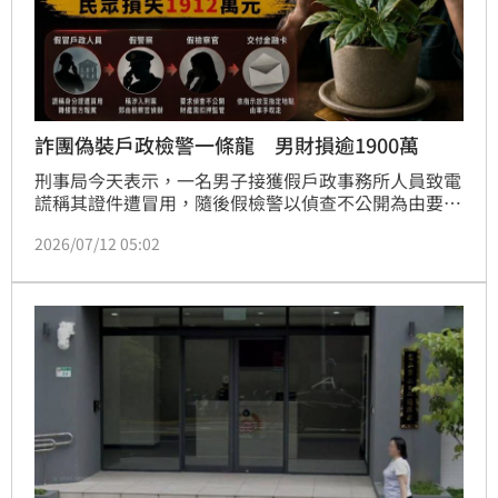
詐團偽裝戶政檢警一條龍 男財損逾1900萬
刑事局今天表示，一名男子接獲假戶政事務所人員致電
謊稱其證件遭冒用，隨後假檢警以偵查不公開為由要求
扣押財產，男子誤信後財損逾1900萬元。刑事局說，
2026/07/12 05:02
檢警不會監管財產。