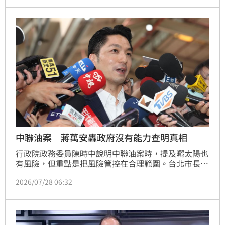
分析，這件事對台北市長蔣萬安影響不大，但恐傷及要
選新北市長的李四川，「你這樣做李四川會輸」。
中聯油案 蔣萬安轟政府沒有能力查明真相
行政院政務委員陳時中說明中聯油案時，提及曬太陽也
有風險，但重點是把風險管控在合理範圍。台北市長蔣
萬安今天質疑，此案發生至今，政府仍沒有能力查明真
2026/07/28 06:32
相，而是鬼扯。