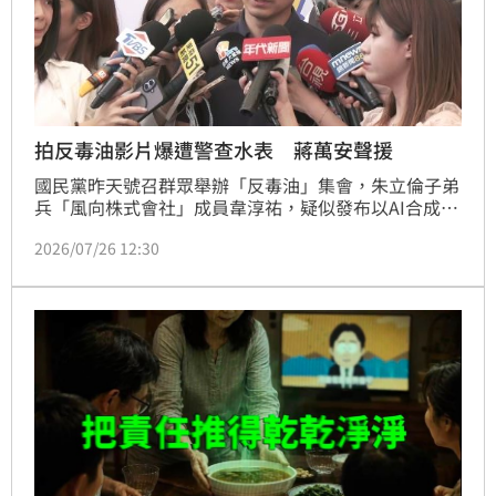
拍反毒油影片爆遭警查水表 蔣萬安聲援
國民黨昨天號召群眾舉辦「反毒油」集會，朱立倫子弟
兵「風向株式會社」成員韋淳祐，疑似發布以AI合成總
統賴清德聲音的《油不得你》影片。刑事局接獲民眾檢
2026/07/26 12:30
舉前往韋住家查案，反被桃園市議員凌濤痛批警方「查
水表」。對此，台北市長蔣萬安今（26）日出面聲援表
示，「我無法理解這個政府不去解決問題」，不去下架
毒油卻去下架提出質疑的影片。