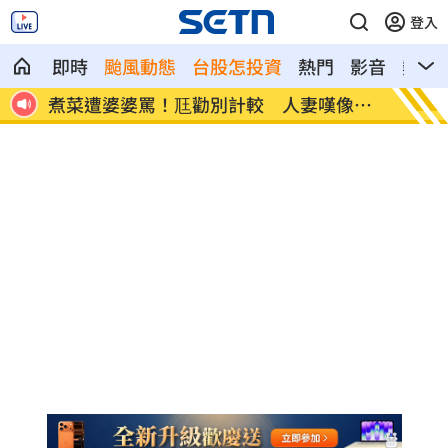
登入
即時
颱風動態
台股怎投資
熱門
影音
熱搜
像台
新／白海豚近北部海面！氣象署發豪雨特
南電Q
報