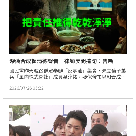
深偽合成賴清德聲音 律師反問這句：告嗎
國民黨昨天號召群眾舉辦「反毒油」集會，朱立倫子弟
兵「風向株式會社」成員韋淳祐，疑似發布以AI合成總
統賴清德聲音的《油不得你》影片。刑事局接獲民眾檢
2026/07/26 03:22
舉前往韋住家查案，反被桃園市議員凌濤痛批警方「查
水表」。林智群律師直言，那個影片就是用AI偽造總統
聲音，不要這樣搞，誰會查你？守法很難嗎？