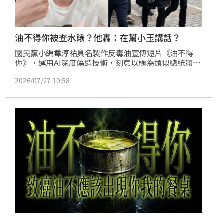
油不得你被查水錶？他轟：在幫小玉講話？
國民黨小編韋淳祐具名製作反毒油宣傳短片《油不得
你》，運用AI深度偽造技術，刻意以極為類似總統賴清
德的聲音當影片旁白，遭檢舉有觸法疑慮，遭刑事局調
2026/07/27 10:58
查。國民黨立委徐巧芯稱，這個政府不想讓大家知道事
實，相關調查是政府在查水表。政治粉專「柯粉的超譯
天地」說，現在在幫國民黨那群深偽賴清德聲音的傢伙
講話的人，就可以視為他們就是在幫這位小玉講話。