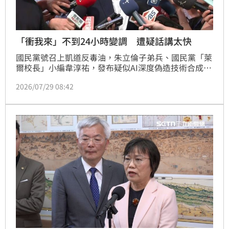
「衝我來」不到24小時變調 遭疑話講太快
國民黨號召上凱道反毒油，朱立倫子弟兵、國民黨「萊
爾校長」小編韋淳祐，發布疑似AI深度偽造技術合成總
統賴清德聲音的《油不得你》影片，影片遭民眾檢舉後
2026/07/29 08:42
被刑事局上門調查，蔣萬安昨天才開嗆「有事衝著我
來，不要針對小編查水表」，今（29）日受訪時的回應
再度引發關注。