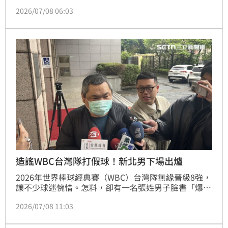
闆」（呂育銓）的小弟。而蹦闆則澄清自己並無幫派背
2026/07/08 06:03
景。怎料，今（8日）蹦闆卻爆出涉犯組織暴力犯罪等
遭到桃園地檢署指揮刑事局、中壢分局前往執行搜索、
拘提行動，而直播一半的蹦闆也突然斷線。刑事局證實
已拘提蹦闆到案，包括涉案幫派成員等人將陸續送至刑
事局偵訊，搜索畫面也曝光了。
造謠WBC台灣隊打假球！新北男下場出爐
2026年世界棒球經典賽（WBC）台灣隊無緣晉級8強，
讓不少球迷惋惜。怎料，卻有一名張姓男子臉書「爆政
公社公開版」社團上發布「WBC中華隊承認打假
2026/07/08 11:03
球？」造謠，引發不少球迷不滿，並標註中華職棒大聯
盟會長蔡其昌，中華職業棒球大聯盟後續至刑事局報
案。新北地院審結，依散布文字誹謗罪，處張男拘役15