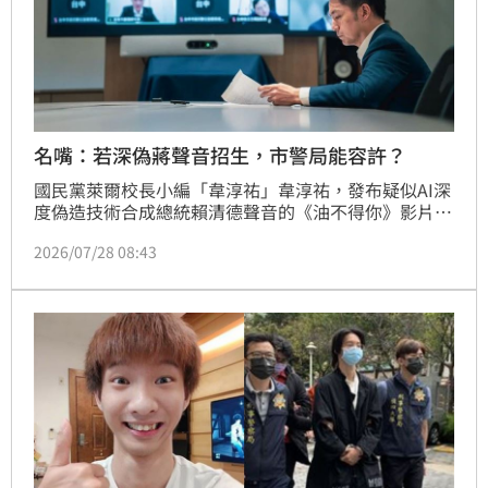
名嘴：若深偽蔣聲音招生，市警局能容許？
國民黨萊爾校長小編「韋淳祐」韋淳祐，發布疑似AI深
度偽造技術合成總統賴清德聲音的《油不得你》影片，
刑事局接獲民眾檢舉上門調查。台北市長蔣萬安稱，這
2026/07/28 08:43
當然有法律問題，但是刑警上門的大動作背後動機、目
的，民眾眼睛是雪亮的。刑事局、警政署、行政院要不
要說明到底是誰下令，查水表依據是什麼？政治評論員
吳靜怡反問，蔣萬安，你居然能接受AI深偽造假總統的
聲音，請問台北市警局能容許大家用蔣萬安聲音嗎？