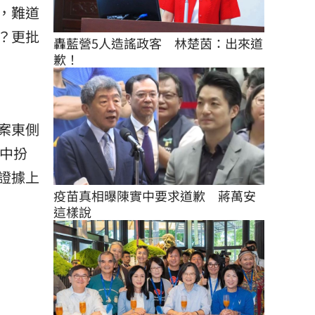
，難道
？更批
轟藍營5人造謠政客　林楚茵：出來道
歉！
案東側
案中扮
證據上
疫苗真相曝陳實中要求道歉　蔣萬安
這樣說