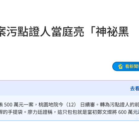
毒駕
06:08
案污點證人當庭亮「神祕黑
6:00
！
05:45
率曝
05:44
看新聞
炸鍋
05:43
新高
05:23
去
關稅
05:13
500 萬元一案，桃園地院今（12） 日續審。轉為污點證人的
的手提袋。廖力廷證稱，這只包包就是當初鄭文燦將 600 萬元
5:05
鄭文燦的律師團曾質疑廖力廷因長期服用藥物導致記憶混淆、說
一場
出錯，且「對這只包包印象極深
04:58