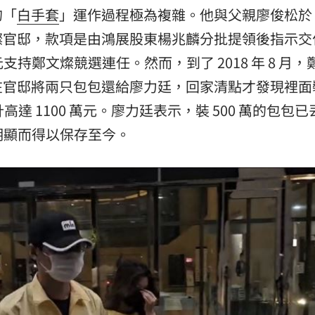
的「
白手套
」運作過程極為複雜。他與父親廖俊松於 2
入鄭文燦官邸，款項是由鴻展股東楊兆麟分批提領後指示
支持鄭文燦競選連任。然而，到了 2018 年 8 月，
在官邸將兩只包包還給廖力廷，回家清點才發現裡面
合計高達 1100 萬元。廖力廷表示，裝 500 萬的包包
徵明顯而得以保存至今。