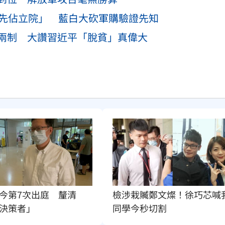
台先佔立院」 藍白大砍軍購驗證先知
兩制 大讚習近平「脫貧」真偉大
今第7次出庭　釐清
檢涉栽贓鄭文燦！徐巧芯喊
決策者」
同學今秒切割