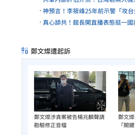
神預言！李筱峰25年前示警「攻
真心舔共！館長開直播表態挺一國
鄭文燦遭起訴
鄭文燦
鄭文燦涉貪案被告楊兆麟聲請
「關鍵
勘驗修正音檔