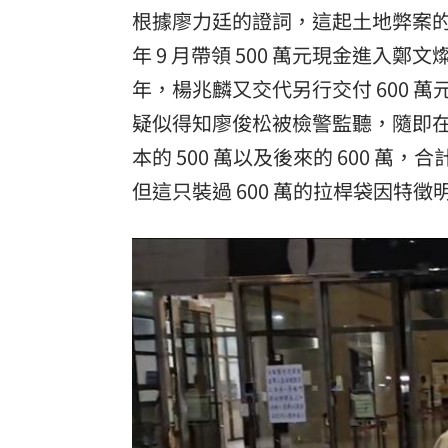
根據廖力廷的證詞，這起土地弊案
年 9 月帶領 500 萬元現金進
年，楊兆麟又交代另行交付 600 萬元
疑似得知廖俊松被檢警監聽，隨即
本的 500 萬以及後來的 600 萬，
但這只裝過 600 萬的拉桿袋因特