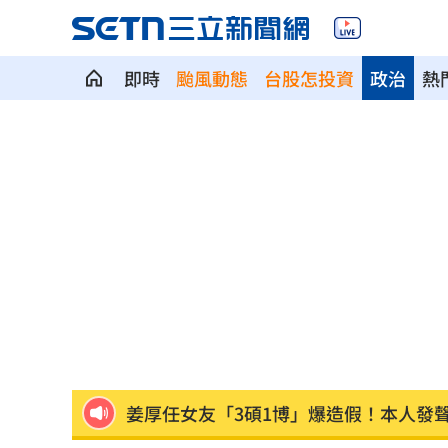
即時
颱風動態
台股怎投資
政治
熱
植物人妻獲賠1035萬…尪照顧她卻被岳
宏都拉斯蝦農嗆中：寧多付20%關稅賣
當年日本捐我AZ秘辛！他牽線揭專為台
白海豚劇烈降雨來了 8縣市大雨特報開
特斯拉撞12車！目擊者：賓士擋下救好
姜厚任女友「3碩1博」爆造假！本人發
慈濟遭詐10億 AIT突發文打擊詐騙網笑