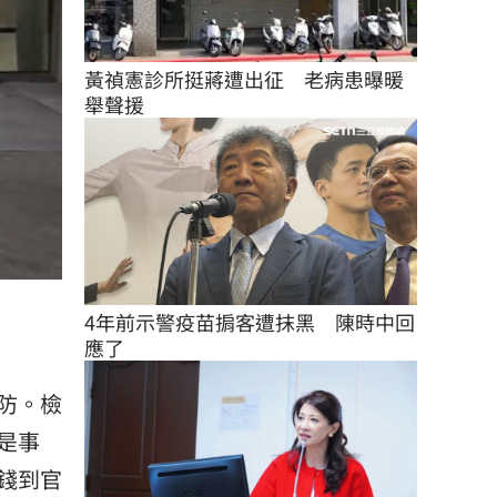
黃禎憲診所挺蔣遭出征　老病患曝暖
舉聲援
4年前示警疫苗掮客遭抹黑　陳時中回
應了
防。檢
是事
錢到官