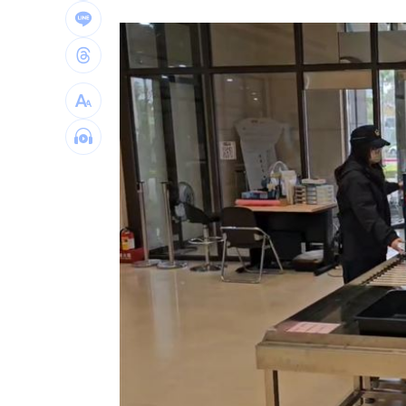
疫苗真相！蔣萬安嗆一句 謝金河痛心
股災這8檔規模逆勢創高 它最猛成長逾1
爆掛表妹當小三！表姊擅貼IG下場慘了
半導體與綠能雙箭頭！ 「它」霸氣狂賺
台灣彩券開獎直播中
20:31
LIVE三立+24小時直播
15:27
三立iNEWS新聞台線上直播
18:00
商場戰國來臨 台中「頂奢大道」逐漸
台彩父親節推新刮刮樂千萬頭獎超「爸
「拍片人的多重宇宙」職涯論壇9/12登