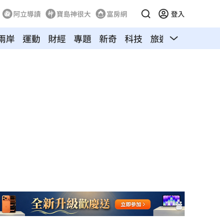
阿立導讀
寶島神很大
富房網
登入
兩岸
運動
財經
專題
新奇
科技
旅遊
汽車
寵物