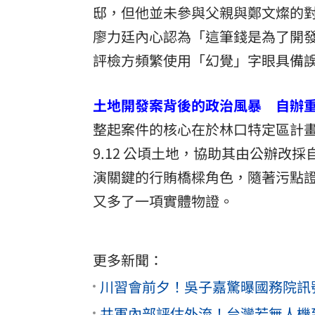
邸，但他並未參與父親與鄭文燦的
廖力廷內心認為「這筆錢是為了開
評檢方頻繁使用「幻覺」字眼具備
土地開發案背後的政治風暴 自辦
整起案件的核心在於林口特定區計
9.12 公頃土地，協助其由公辦
演關鍵的行賄橋樑角色，隨著污點
又多了一項實體物證。
更多新聞：
川習會前夕！吳子嘉驚曝國務院訊
共軍內部評估外流！台灣若無人機