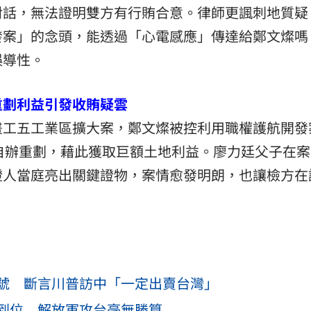
對話，無法證明雙方有行賄合意。律師更諷刺地質疑
發案」的念頭，能透過「心電感應」傳達給鄭文燦嗎
誤導性。
重劃利益引發收賄疑雲
畫工五工業區擴大案，鄭文燦被控利用職權護航開發
改採自辦重劃，藉此獲取巨額土地利益。廖力廷父子在
證人當庭亮出關鍵證物，案情愈發明朗，也讓檢方在
號 斷言川普訪中「一定出賣台灣」
到位 解放軍攻台毫無勝算