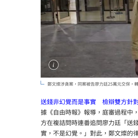
鄭文燦涉貪案，同案被告廖力廷25萬元交保，
送錢非幻覺而是事實 檢辯雙方針
據《自由時報》報導，庭審過程中
方在複詰問時連番追問廖力廷「送
實，不是幻覺。」對此，鄭文燦的