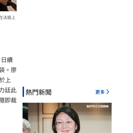
在法庭上
 日續
袋。廖
於上
力廷此
熱門新聞
更多
隨即裁