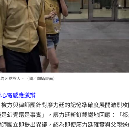
轉為污點證人。（圖／翻攝畫面）
對心電感應激辯
，檢方與律師團針對廖力廷的記憶準確度展開激烈攻
錢是幻覺還是事實」，廖力廷斬釘截鐵地回應：「都
律師團立即提出異議，認為即便廖力廷確實與父親送