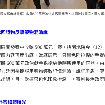
熱潮
10:00
擴大都市計畫案）收賄500萬元被依貪污罪起訴，桃園地院開庭，鄭文燦
15
找回證物反擊藥物混淆說
園區
開發案中收賄 500 萬元一案，
桃園地院
今（12）
理廖力廷再度出庭，當庭展示一只黑色附拉桿的手提
600 萬元
政治獻金
退還給他時所使用的容器。由
廖力廷因長期服用藥物導致記憶混淆、說詞矛盾，廖
未出錯，且「對這只包包印象極深」，審判長潘政宏
案外案細節曝光