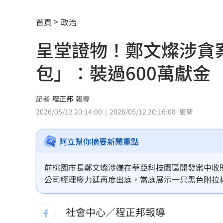
新北爆警匪追逐…轟4槍射3輪！破窗逮
首頁
政治
呈堂證物！鄭文燦涉貪
強彈千點！「18檔」收復失土台股ETF
0
包」：裝過600萬獻金
7月急跌觸底 高含積這幾檔受益人激增
白海豚海警範圍擴大！最新暴風圈侵襲
記者
程正邦
報導
慈濟遭詐10億 國民黨不認錯反嗆⋯網
2026/05/12 20:14:00
2026/05/12 20:16:08
更新
就業意外爆冷！那指漲342點 標普500
阿立幫你摘要新聞重點
美通過制裁案！川普可課俄國商品500%
前桃園市長鄭文燦涉嫌在華亞科技園區開發案中收賄 
公司經理廖力廷再度出庭，當庭展示一只黑色附拉桿
日本銀髮族瘋工作 逾4成想做到80歲
0
獻金退還給他時所使用的容器。由於上次開庭時，
解散統促黨？他曝翁曉玲一招：恐白忙
盾，廖力廷此舉顯然是為了證明自己的記憶力並未
社會中心／程正邦報導