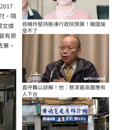
017
交付。隔
翁曉玲堅持刪凍行政院預算！韓國瑜
鄭文燦
受不了
裝有原
已丟棄，
直呼難以諒解！他：慈濟最高層應有
人下台