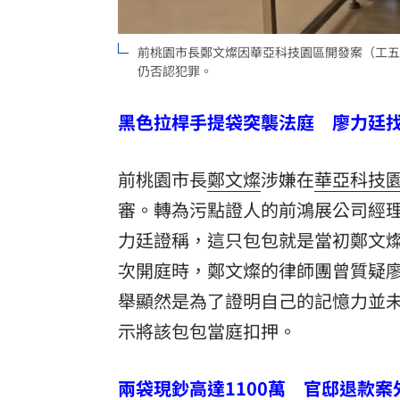
8國球員齊聚高雄 Formosa 7s掀足球
前桃園市長鄭文燦因華亞科技園區開發案（工五
理想混蛋號召粉絲跨海追星吃美食！
18:
仍否認犯罪。
黑色拉桿手提袋突襲法庭 廖力廷
前桃園市長
鄭文燦
涉嫌在
華亞科技
審。轉為污點證人的前鴻展公司經
力廷證稱，這只包包就是當初鄭文燦將 
次開庭時，鄭文燦的律師團曾質疑
舉顯然是為了證明自己的記憶力並
示將該包包當庭扣押。
兩袋現鈔高達1100萬 官邸退款