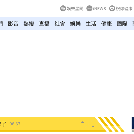
娛樂星聞
iNEWS
祝你健康
門
影音
熱搜
直播
社會
娛樂
生活
健康
國際
母告
07:08
台灣
07:00
生產
06:52
炸
06:40
多人
06:37
聲了
06:33
翻
06:09