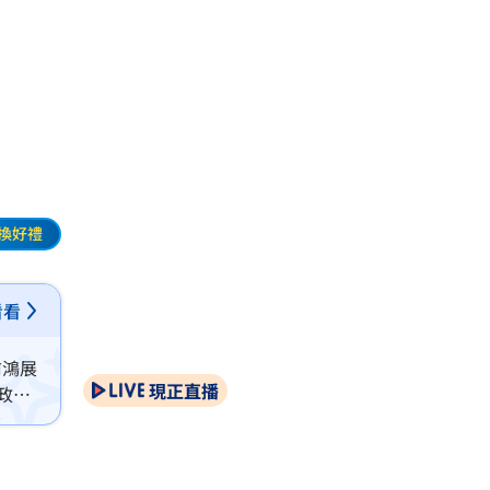
換好禮
看看
前鴻展
現正直播
政治
詞矛