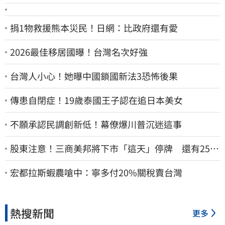
捐1物救援熊本災民！日網：比政府還有愛
2026最佳移居國曝！台灣名次好強
台灣人小心！她曝中國鎖國新法3恐怖後果
傳患自閉症！19歲泰國王子認在追日本美女
不願承認民調創新低！幕僚爆川普沉迷這事
股東注意！三商美邦將下市「這天」停牌 還有252
名千張大戶
宏都拉斯蝦農嗆中：寧多付20%關稅賣台灣
熱搜新聞
更多