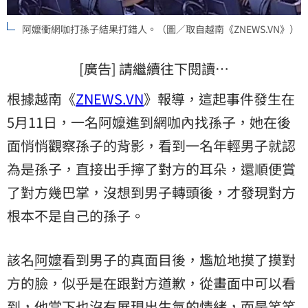
阿嬤衝網咖打孫子結果打錯人。（圖／取自越南《ZNEWS.VN》）
[廣告] 請繼續往下閱讀…
根據越南《
ZNEWS.VN
》報導，這起事件發生在
5月11日，一名阿嬤進到網咖內找孫子，她在後
面悄悄觀察孫子的背影，看到一名年輕男子就認
為是孫子，直接出手擰了對方的耳朵，還順便賞
了對方幾巴掌，沒想到男子轉頭後，才發現對方
根本不是自己的孫子。
該名
阿嬤
看到男子的真面目後，尷尬地摸了摸對
方的臉，似乎是在跟對方道歉，從畫面中可以看
到，他當下也沒有展現出生氣的情緒，而是笑笑