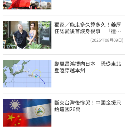
獨家／能走多久算多久！姜厚
任認愛後首談身後事 「遺囑
進度」曝光
(2026年08月09日)
颱風昌鴻撲向日本　恐從東北
登陸穿越本州
斷交台灣後慘哭！中國金援只
給這國26萬