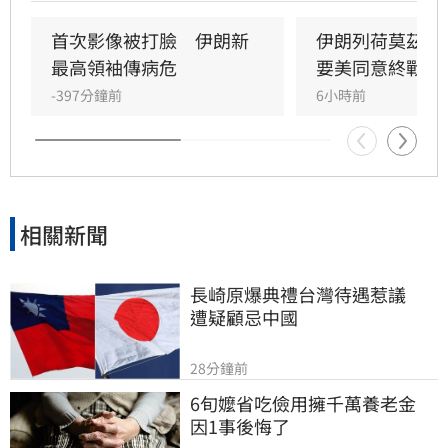
資產及賠償損失。
首次影像被打臉　伊朗新
伊朗列荷莫茲開
最高領袖傳病危
要美同意終戰撤
-397分鐘前
6小時前
相關新聞
長崎原爆典禮台灣待遇惹議　
遭疑顧忌中國
28分鐘前
6旬嬤省吃儉用擁千萬養老金　
因1事後悔了