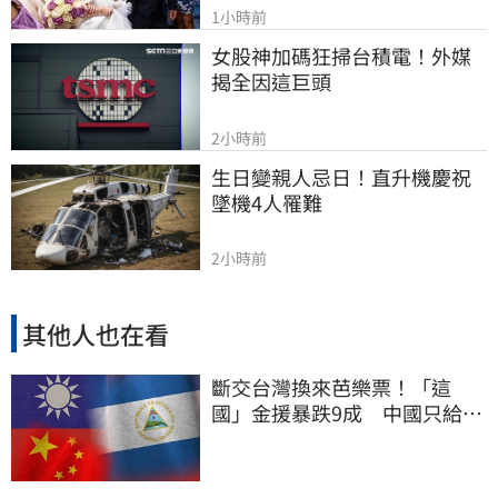
1小時前
女股神加碼狂掃台積電！外媒
揭全因這巨頭
2小時前
生日變親人忌日！直升機慶祝
墜機4人罹難
2小時前
其他人也在看
斷交台灣換來芭樂票！「這
國」金援暴跌9成 中國只給26
萬