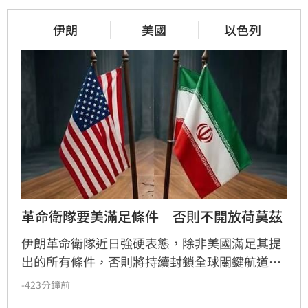
伊朗
美國
以色列
革命衛隊要美滿足條件　否則不開放荷莫茲
伊朗革命衛隊近日強硬表態，除非美國滿足其提
出的所有條件，否則將持續封鎖全球關鍵航道荷
莫茲海峽。伊朗開出的條件包含終止對伊朗及其
-423分鐘前
盟友的戰爭與侵略、解除港口封鎖與制裁、解凍