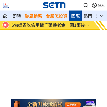
登入
即時
颱風動態
台股怎投資
國際
熱門
影音
忌中
6旬嬤省吃儉用擁千萬養老金 因1事後悔
RII
了