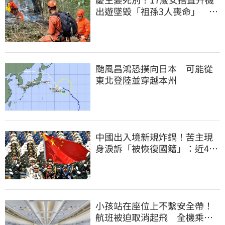
出遊墜毀「祖孫3人喪命」 家
屬看新聞才知
颱風昌鴻恐撲向日本 可能從
東北登陸並穿越本州
中國出入境新規炸鍋！苦主現
身淚訴「被恢復國籍」：近4億
資產權停擺
小孩站在座位上不繫安全帶！
航班被迫取消起飛 全機乘客