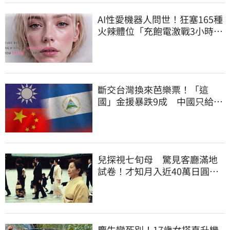
AI性愛機器人問世！狂塞165種
火辣體位「充飽電激戰3小時」
售價曝
斷交台灣換來芭樂票！「這
國」金援暴跌9成 中國只給26
萬
兒探視七旬母 驚見客廳滿地
試卷！才知月入近40萬日圓
真相竟如此感人
慶生變死別！17歲女搭直升機