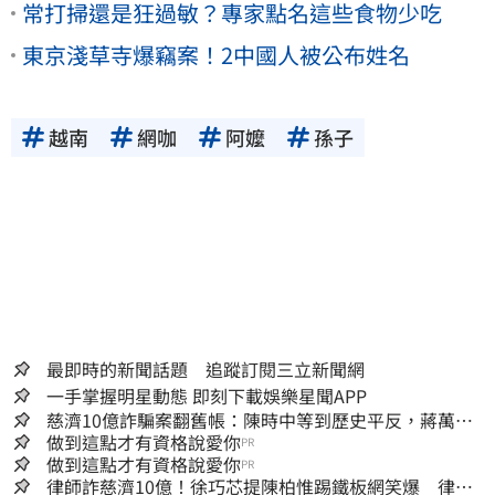
常打掃還是狂過敏？專家點名這些食物少吃
東京淺草寺爆竊案！2中國人被公布姓名
越南
網咖
阿嬤
孫子
最即時的新聞話題 追蹤訂閱三立新聞網
一手掌握明星動態 即刻下載娛樂星聞APP
慈濟10億詐騙案翻舊帳：陳時中等到歷史平反，蔣萬安
償還2022政治利息
做到這點才有資格說愛你
PR
做到這點才有資格說愛你
PR
律師詐慈濟10億！徐巧芯提陳柏惟踢鐵板網笑爆 律師