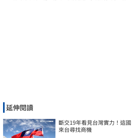
再曬1照補刀
延伸閱讀
斷交19年看見台灣實力！這國
來台尋找商機