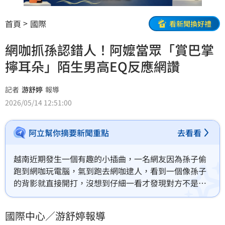
首頁
國際
看新聞換好禮
網咖抓孫認錯人！阿嬤當眾「賞巴掌
擰耳朵」陌生男高EQ反應網讚
記者
游舒婷
報導
2026/05/14 12:51:00
阿立幫你摘要新聞重點
去看看
越南近期發生一個有趣的小插曲，一名網友因為孫子偷
跑到網咖玩電腦，氣到跑去網咖逮人，看到一個像孫子
的背影就直接開打，沒想到仔細一看才發現對方不是自
己的孫子，該名男子的反應也讓網友們大讚。
國際中心／游舒婷報導