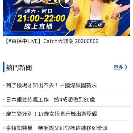
【#直播中LIVE】Catch大錢潮 20260809
熱門新聞
更多
到了機場才知出不去！中國爆鎖國新法
日本銀髮族瘋工作 逾4成想做到80歲
慶生變死別！17歲女搭直升機出遊墜毀
亨特認特權 哽咽談父拜登癌症轉移到骨頭