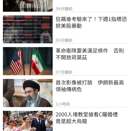
34分鐘前
狂飆後考驗來了！下週1指標恐
掀美股暴動
55分鐘前
革命衛隊要美滿足條件　否則
不開放荷莫茲
57分鐘前
首次影像被打臉　伊朗新最高
領袖傳病危
1小時前
2000人堵教堂搶看C羅婚禮　
竟是超大烏龍