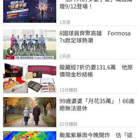
壇9/12登場！
1天前
8國球員齊聚高雄　Formosa 
7s掀足球熱潮
1天前
龍藏經7折仍要131.6萬　他原
價現金秒結帳
13分鐘前
99歲婆婆「月花35萬」！66歲
媳無法退休
22分鐘前
颱風紫暴雨今晚開炸　估「這