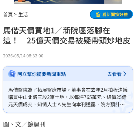
首頁
生活
看新聞換好禮
馬偕天價買地1／新院區落腳在
這！ 25億天價交易被疑帶頭炒地皮
2026/05/14 08:32:00
阿立幫你摘要新聞重點
去看看
馬偕醫院為了拓展醫療市場，董事會在去年2月拍板決議
購買中山北路三段2筆土地，以每坪765萬元、總價25億
元天價成交，知情人士Ａ先生向本刊透露，院方預計將
部分自費單位遷到新址，不過，有不動產公司鑑價該地
段，估算單坪約僅670萬至710萬元價值，內部也出現醫
圖、文／鏡週刊
院砸大錢成了冤大頭，恐怕還有帶頭炒地皮的疑慮，議
論紛紛。