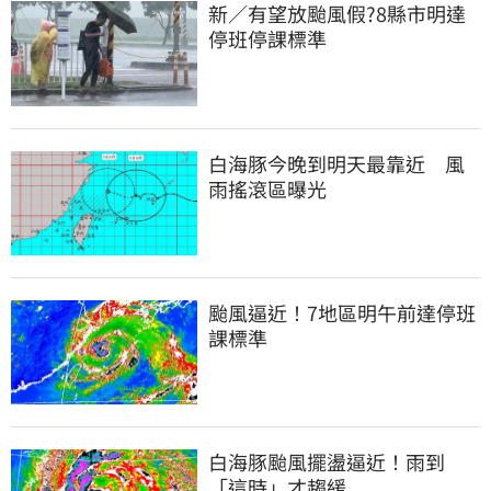
新／有望放颱風假?8縣市明達
停班停課標準
白海豚今晚到明天最靠近　風
雨搖滾區曝光
颱風逼近！7地區明午前達停班
課標準
白海豚颱風擺盪逼近！雨到
「這時」才趨緩