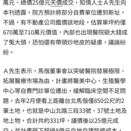
萬元、總價25億元
天價
成交，知情人士Ａ先生向
本刊透露，院方預計將部分自費單位遷到新址，
不過，有不動產公司鑑價該地段，估算單坪約僅
670萬至710萬元價值，內部也出現醫院砸大錢成
了冤大頭，恐怕還有帶頭炒地皮的疑慮，議論紛
紛。
Ａ先生表示，馬偕董事會以突破醫院發展極限、
拓展醫療市場為由，計畫將醫美中心、生殖醫學
中心等自費門診單位遷出，緩解臨床空間不足問
題，去年2月便看上距離台北馬偕僅850公尺的2
筆土地，也就是中山北路三段33號、37號土地及
地上物，合計共約331坪，議價後以25億元成
交，並計畫砸下超過8億元自地自建裝修成本，