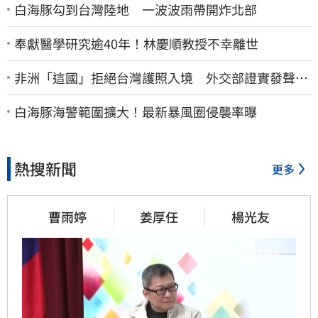
白海豚勾到台灣陸地 一波波雨帶開炸北部
奉獻醫學研究逾40年！林慶順教授不幸離世
非洲「這國」拒絕台灣護照入境 外交部證實發聲
了：持續交涉聯繫
白海豚海警範圍擴大！最新暴風圈侵襲率曝
熱搜新聞
更多
曹雨婷
姜厚任
楊光友