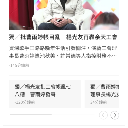
獨／批曹雨婷帳目亂　楊光友再轟余天工會
資深歌手田路路晚年生活引發關注，演藝工會理
事長曹雨婷遭池秋美、許常德等人指控財務不透
明及未照顧資深藝人，引發演藝圈軒然大波。針
-145分鐘前
對李亞萍提及余天過去經營工會的貢獻，前理事
長楊光友出面駁斥，澄清余天所屬工會與演藝工
會無關，更直言演藝圈工會林立現象混亂，強調
獨／楊光友批工會帳亂七
獨／曹雨婷挨轟
自己成立的台灣演藝人員協會運作順利，不願捲
八糟　曹雨婷發聲
理事長楊光友開
入紛爭。這場關於藝人工會權益與財務管理的爭
-120分鐘前
34分鐘前
議，隨著各界大咖發聲，讓演藝圈內部矛盾浮上
檯面，也凸顯了資深藝人照護制度的結構性問
題，引發社會廣泛關注與討論。