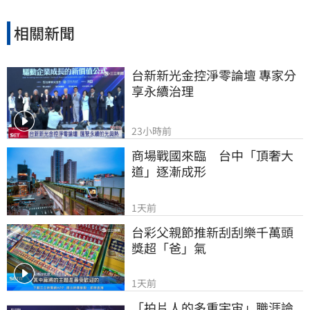
相關新聞
台新新光金控淨零論壇 專家分
享永續治理
23小時前
商場戰國來臨　台中「頂奢大
道」逐漸成形
1天前
台彩父親節推新刮刮樂千萬頭
獎超「爸」氣
1天前
「拍片人的多重宇宙」職涯論