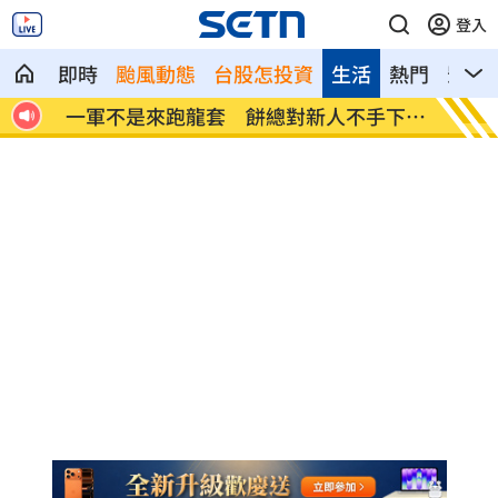
登入
即時
颱風動態
台股怎投資
生活
熱門
影音
方霸
一軍不是來跑龍套 餅總對新人不手下留
靠2根
情