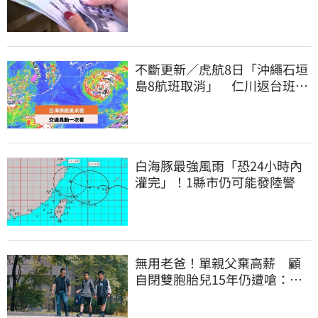
不斷更新／虎航8日「沖繩石垣
島8航班取消」 仁川返台班機
提前1天起飛
白海豚最強風雨「恐24小時內
灌完」！1縣市仍可能發陸警
無用老爸！單親父棄高薪 顧
自閉雙胞胎兒15年仍遭嗆：怎
不教好再帶出門