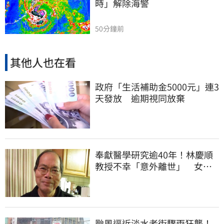
時」解除海警
50分鐘前
其他人也在看
政府「生活補助金5000元」連3
天發放 逾期視同放棄
奉獻醫學研究逾40年！林慶順
教授不幸「意外離世」 女兒
悲痛證實了
颱風逼近淡水老街驟雨狂襲！