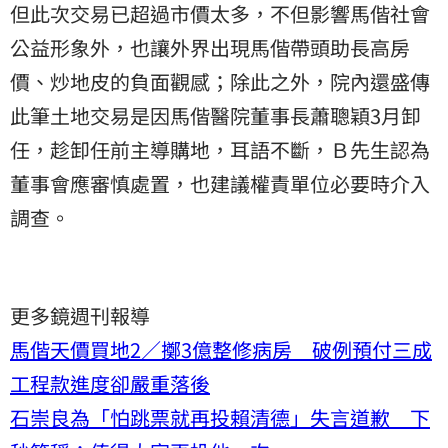
但此次交易已超過市價太多，不但影響馬偕社會
公益形象外，也讓外界出現馬偕帶頭助長高房
價、炒地皮的負面觀感；除此之外，院內還盛傳
此筆土地交易是因馬偕醫院董事長蕭聰穎3月卸
任，趁卸任前主導購地，耳語不斷，Ｂ先生認為
董事會應審慎處置，也建議權責單位必要時介入
調查。
更多鏡週刊報導
馬偕天價買地2／擲3億整修病房 破例預付三成
工程款進度卻嚴重落後
石崇良為「怕跳票就再投賴清德」失言道歉 下