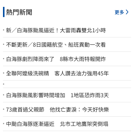
熱門新聞
更多
新／白海豚颱風逼近！大雷雨轟雙北1小時
不斷更新／8日國籍航空、船班異動一次看
白海豚劇烈降雨來了 8縣市大雨特報開炸
全聯阿嬤級洗碗精 客人讚去油力強用45年
白海豚颱風影響時間增加 1地區恐炸雨3天
73歲首過父親節 他找亡妻淚：今天好快樂
中颱白海豚逐漸逼近 北市工地鷹架突倒塌