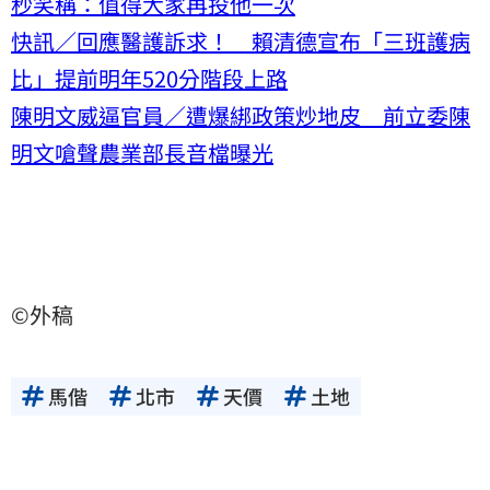
秒笑稱：值得大家再投他一次
快訊／回應醫護訴求！ 賴清德宣布「三班護病
比」提前明年520分階段上路
陳明文威逼官員／遭爆綁政策炒地皮 前立委陳
明文嗆聲農業部長音檔曝光
©外稿
馬偕
北市
天價
土地