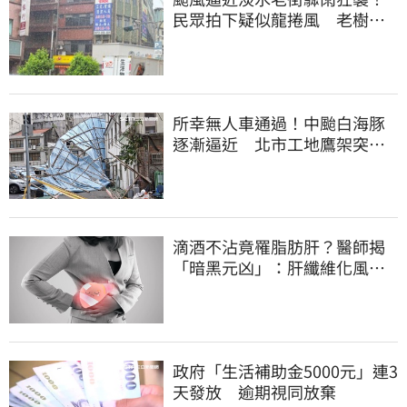
民眾拍下疑似龍捲風 老樹遭
連根拔起
所幸無人車通過！中颱白海豚
逐漸逼近 北市工地鷹架突倒
塌
滴酒不沾竟罹脂肪肝？醫師揭
「暗黑元凶」：肝纖維化風險
暴增3.77倍！
政府「生活補助金5000元」連3
天發放 逾期視同放棄