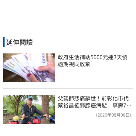
延伸閱讀
政府生活補助5000元連3天發 
逾期視同放棄
父親節悲痛辭世！前彰化市代
蔡裕昌罹肺腺癌病逝 享壽71
歲
(2026年08月08日)