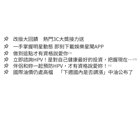
改版大回饋 熱門3C大獎接力送
一手掌握明星動態 即刻下載娛樂星聞APP
做到這點才有資格說愛你
PR
立即諮詢HPV！是對自己健康最好的投資，把握現在不
PR
嫌晚！
伴侶和妳一起預防HPV，才有資格說愛妳！
PR
國際油價仍處高檔 「下週國內是否調漲」中油公布了