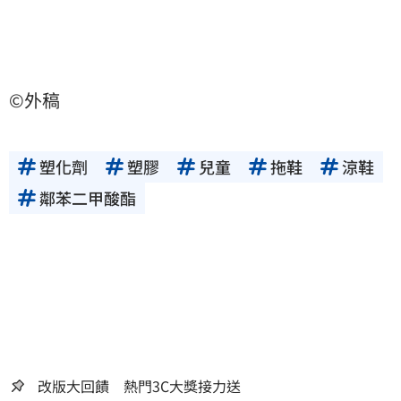
©外稿
塑化劑
塑膠
兒童
拖鞋
涼鞋
鄰苯二甲酸酯
改版大回饋 熱門3C大獎接力送