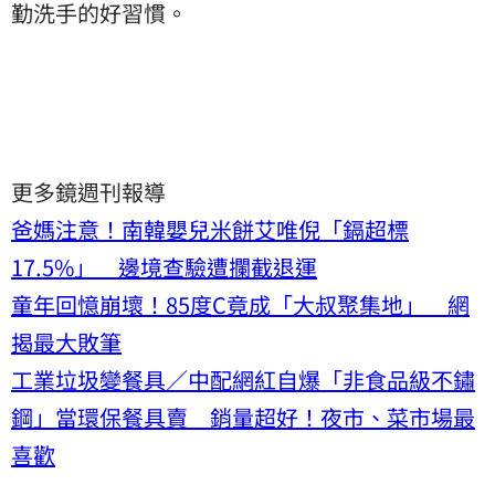
勤洗手的好習慣。
更多鏡週刊報導
爸媽注意！南韓嬰兒米餅艾唯倪「鎘超標
17.5%」 邊境查驗遭攔截退運
童年回憶崩壞！85度C竟成「大叔聚集地」 網
揭最大敗筆
工業垃圾變餐具／中配網紅自爆「非食品級不鏽
鋼」當環保餐具賣 銷量超好！夜市、菜市場最
喜歡