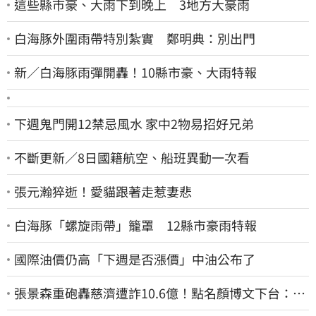
這些縣市豪、大雨下到晚上 3地方大豪雨
白海豚外圍雨帶特別紮實 鄭明典：別出門
新／白海豚雨彈開轟！10縣市豪、大雨特報
下週鬼門開12禁忌風水 家中2物易招好兄弟
不斷更新／8日國籍航空、船班異動一次看
張元瀚猝逝！愛貓跟著走惹妻悲
白海豚「螺旋雨帶」籠罩 12縣市豪雨特報
國際油價仍高「下週是否漲價」中油公布了
張景森重砲轟慈濟遭詐10.6億！點名顏博文下台：為
什麼這麼好騙？