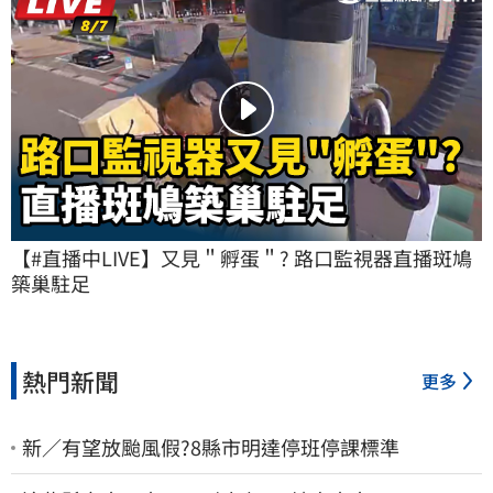
【#直播中LIVE】又見＂孵蛋＂? 路口監視器直播斑鳩
築巢駐足
熱門新聞
更多
新／有望放颱風假?8縣市明達停班停課標準