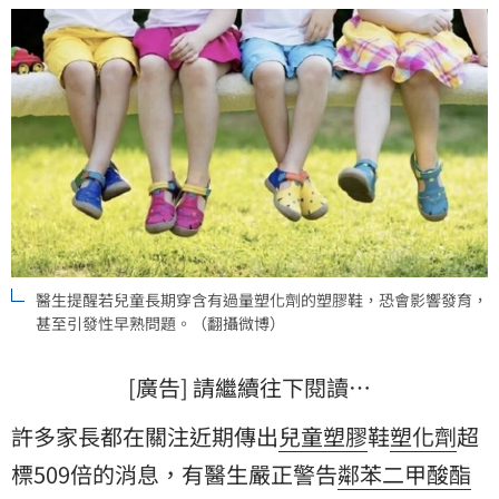
醫生提醒若兒童長期穿含有過量塑化劑的塑膠鞋，恐會影響發育，
甚至引發性早熟問題。（翻攝微博）
[廣告] 請繼續往下閱讀…
許多家長都在關注近期傳出
兒童
塑膠
鞋
塑化劑
超
標509倍的消息，有醫生嚴正警告
鄰苯二甲酸酯