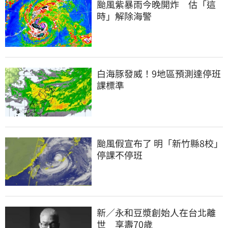
颱風紫暴雨今晚開炸　估「這
時」解除海警
白海豚發威！9地區預測達停班
課標準
颱風假宣布了 明「新竹縣8校」
停課不停班
新／永和豆漿創始人在台北離
世　享壽70歲