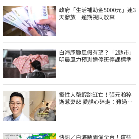
政府「生活補助金5000元」連3
天發放 逾期視同放棄
白海豚颱風假有望？「2縣市」
明晨風力預測達停班停課標準
靈性大螯蝦跳缸亡！張元瀚猝
逝惹妻悲 愛貓心碎走：難過不
比我們少
快訊／白海豚雨灌全台！這些