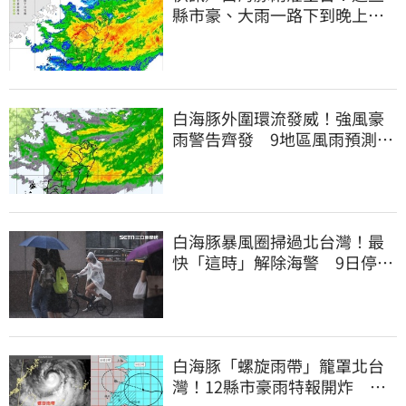
縣市豪、大雨一路下到晚上 3
地方大豪雨
白海豚外圍環流發威！強風豪
雨警告齊發 9地區風雨預測達
停班課標準
白海豚暴風圈掃過北台灣！最
快「這時」解除海警 9日停班
停課一覽
白海豚「螺旋雨帶」籠罩北台
灣！12縣市豪雨特報開炸 估