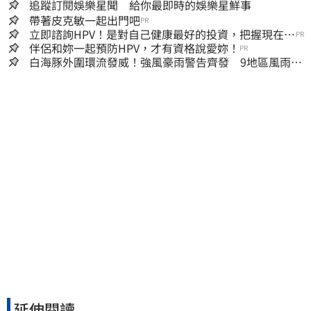
追蹤訂閱娛樂星聞 給你最即時的娛樂星鮮事
帶著皮克敏一起出門吧
PR
立即諮詢HPV！是對自己健康最好的投資，把握現在不
PR
嫌晚！
伴侶和妳一起預防HPV，才有資格說愛妳！
PR
白海豚外圍環流發威！強風豪雨警告齊發 9地區風雨預
測達停班課標準
延伸閱讀