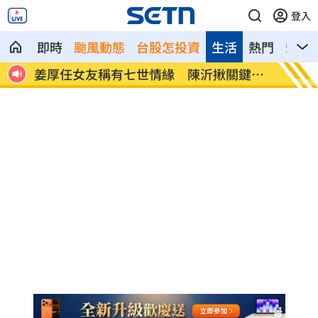
登入
即時
颱風動態
台股怎投資
生活
熱門
影音
年前
姜厚任女友稱有七世情緣 陳沂揪關鍵疑
助理颱
點