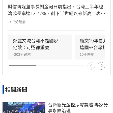
財信傳媒董事長謝金河日前指出，台灣上半年經
濟成長率達13.72%，創下半世紀以來新高，表現
遠優於中國與南韓。謝金河強調，數據顯示台灣
-317分鐘前
經濟體質強韌，尤其在半導體產業優勢下，中國
反而更依賴台灣。隨著出口結構轉變，台灣對美
出口占比已升至32%，對中港出口則大幅下降，
鄭麗文喊台灣不是國家　
斷交19年看見
顯示台灣產業積極佈局美國與新南向市場。面對
他酸：可遷都重慶
這國來台尋找商
南韓貿易逆差與地緣政治挑戰，謝金河認為政府
-203分鐘前
10小時前
應善用產業籌碼，持續優化出口佈局，並反駁長
期唱衰台灣經濟的言論，證實台灣在全球供應鏈
中仍佔據關鍵且不可替代的地位。
相關新聞
台新新光金控淨零論壇 專家分
享永續治理