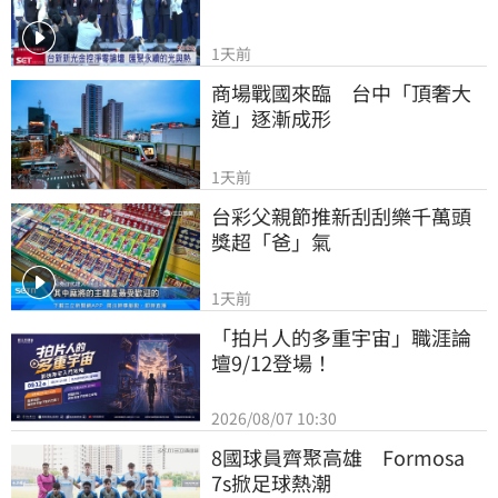
1天前
商場戰國來臨　台中「頂奢大
道」逐漸成形
1天前
台彩父親節推新刮刮樂千萬頭
獎超「爸」氣
1天前
「拍片人的多重宇宙」職涯論
壇9/12登場！
2026/08/07 10:30
8國球員齊聚高雄　Formosa 
7s掀足球熱潮