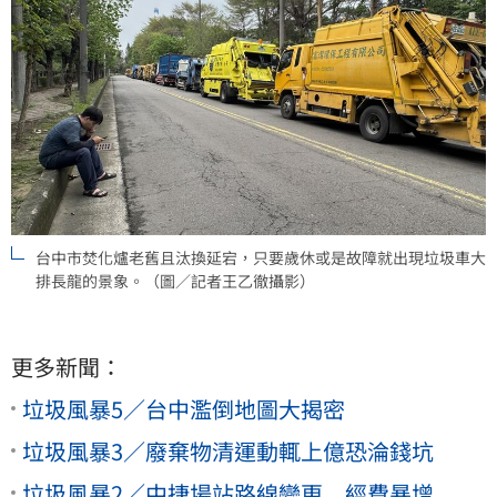
台中市焚化爐老舊且汰換延宕，只要歲休或是故障就出現垃圾車大
排長龍的景象。（圖／記者王乙徹攝影）
更多新聞：
垃圾風暴5／台中濫倒地圖大揭密
垃圾風暴3／廢棄物清運動輒上億恐淪錢坑
垃圾風暴2／中捷場站路線變更 經費暴增