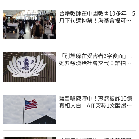
台籍教師在中國教書10多年 5
月下旬遭拘禁！海基會揭可能
原因
「別想躲在受害者3字後面」！
她要慈濟給社會交代：誰拍板
付10.6億
藍曾嗆陳時中！慈濟被詐10億
真相大白 AIT突發1文酸爆…
他笑：真的很會