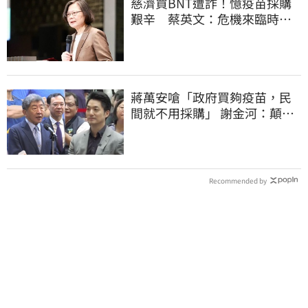
慈濟買BNT遭詐！憶疫苗採購
艱辛 蔡英文：危機來臨時務
必相信專業
蔣萬安嗆「政府買夠疫苗，民
間就不用採購」 謝金河：顛倒
黑白令人痛心
Recommended by