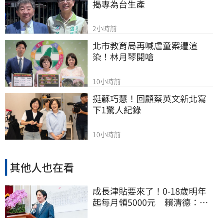
揭專為台生產
2小時前
北市教育局再喊虐童案遭渲
染！林月琴開嗆
10小時前
挺蘇巧慧！回顧蔡英文新北寫
下1驚人紀錄
10小時前
其他人也在看
成長津貼要來了！0-18歲明年
起每月領5000元 賴清德：此
時不生更待何時