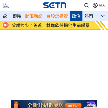
登入
即時
颱風動態
台股怎投資
政治
熱門
影音
第3
父親節少了爸爸 林逸欣哭揭他生前暖舉
漢光演