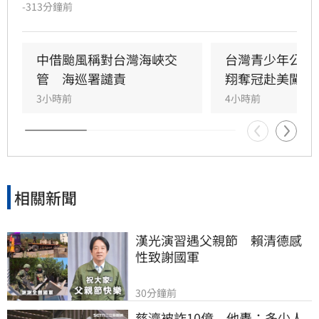
無力支應高額生產成本，即便台灣課徵20%關
-313分鐘前
稅，2025年至2026上半年銷台白蝦總量仍達中國
的數倍以上。斷交迄今已導致過半蝦場停擺、逾
萬人失業，產業累積損失超過2億美元，養殖業
中借颱風稱對台灣海峽交
台灣青少年公開
者紛紛喊話盼能重返台灣市場。
管　海巡署譴責
翔奪冠赴美闖NC
3小時前
4小時前
相關新聞
漢光演習遇父親節　賴清德感
性致謝國軍
30分鐘前
慈濟被詐10億　他轟：多少人