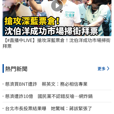
【#直播中LIVE】搶攻深藍票倉！沈伯洋成功市場掃街
拜票
熱門新聞
更多
慈濟買BNT遭詐 蔡英文：務必相信專業
慈濟遭詐10億 國民黨不認錯反嗆⋯網炸鍋
台北市長投票結果曝 她驚喊：蔣該緊張了