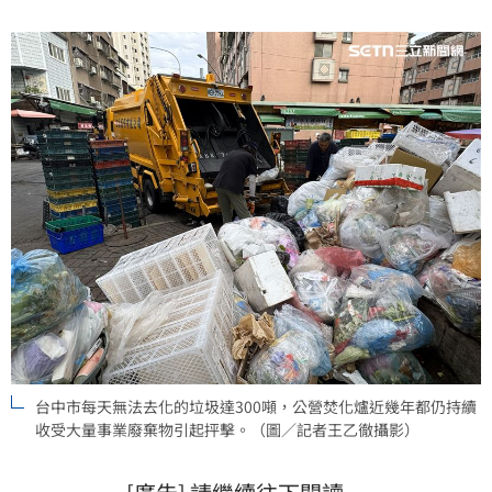
人士不客氣的說，台中事業廢棄物從焚化爐超收、私下
進廠到違法濫倒全面失控。
台中市每天無法去化的垃圾達300噸，公營焚化爐近幾年都仍持續
收受大量事業廢棄物引起抨擊。（圖／記者王乙徹攝影）