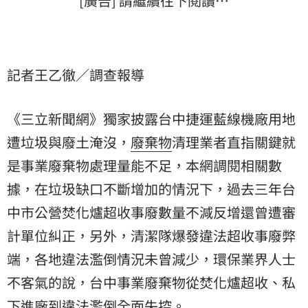
[廣告] 請繼續往下閱讀…
記者王乙徹／調查報導
《三立新聞網》獨家披露台中捷運藍線機廠用地
遭垃圾與廢土淹沒，
廢棄物
清理業者直指關鍵就
是事業廢棄物處理量能不足，本網調閱相關數
據，在垃圾缺口不斷增加的情況下，過去三年台
中市公營焚化爐超收事廢數量不減反增還曾遭審
計單位糾正，另外，清潔隊爆發違法超收事廢弊
端，各地違法濫倒情況未曾減少，環保業界人士
不客氣的說，台中事業廢棄物從焚化爐超收、私
下進廠到違法濫倒全面失控。