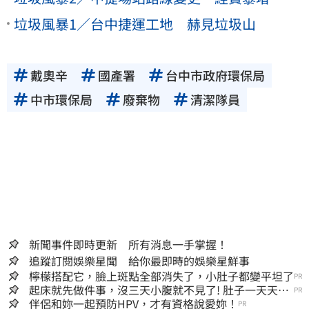
垃圾風暴1／台中捷運工地 赫見垃圾山
戴奧辛
國產署
台中市政府環保局
中市環保局
廢棄物
清潔隊員
新聞事件即時更新 所有消息一手掌握！
追蹤訂閱娛樂星聞 給你最即時的娛樂星鮮事
檸檬搭配它，臉上斑點全部消失了，小肚子都變平坦了
PR
起床就先做件事，沒三天小腹就不見了! 肚子一天天變
PR
小！
伴侶和妳一起預防HPV，才有資格說愛妳！
PR