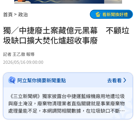
首頁
政治
看新聞換好禮
獨／中捷廢土案藏億元黑幕 不顧垃
圾缺口擴大焚化爐超收事廢
記者 王乙徹 報導
2026/05/16 09:00:00
阿立幫你摘要新聞重點
去看看
《三立新聞網》獨家披露台中捷運藍線機廠用地遭垃圾
與廢土淹沒，廢棄物清理業者直指關鍵就是事業廢棄物
處理量能不足，本網調閱相關數據，在垃圾缺口不斷增
加的情況下，過去三年台中市公營焚化爐超收事廢數量
不減反增還曾遭審計單位糾正，另外，清潔隊爆發違法
超收事廢弊端，各地違法濫倒情況未曾減少，環保業界