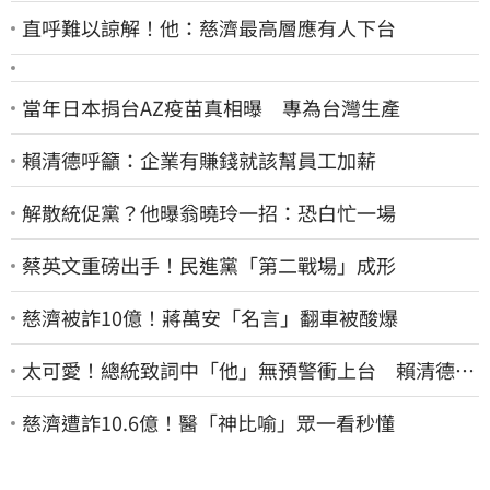
直呼難以諒解！他：慈濟最高層應有人下台
當年日本捐台AZ疫苗真相曝 專為台灣生產
賴清德呼籲：企業有賺錢就該幫員工加薪
解散統促黨？他曝翁曉玲一招：恐白忙一場
蔡英文重磅出手！民進黨「第二戰場」成形
慈濟被詐10億！蔣萬安「名言」翻車被酸爆
太可愛！總統致詞中「他」無預警衝上台 賴清德笑
喊：卸任再交棒給你
慈濟遭詐10.6億！醫「神比喻」眾一看秒懂