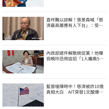
直呼難以諒解！張景森喊「慈
濟最高層應有人下台」：受害
者是捐款的大眾
內政部遞件解散統促黨！他曝
翁曉玲恐用這招「1人癱瘓5
權」：恐白忙一場
藍曾嗆陳時中！慈濟被詐10億
真相大白 AIT突發1文酸爆…
他笑：真的很會