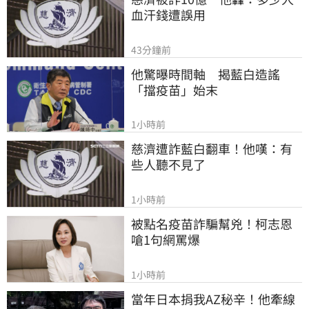
血汗錢遭誤用
43分鐘前
他驚曝時間軸　揭藍白造謠
「擋疫苗」始末
1小時前
慈濟遭詐藍白翻車！他嘆：有
些人聽不見了
1小時前
被點名疫苗詐騙幫兇！柯志恩
嗆1句網罵爆
1小時前
當年日本捐我AZ秘辛！他牽線