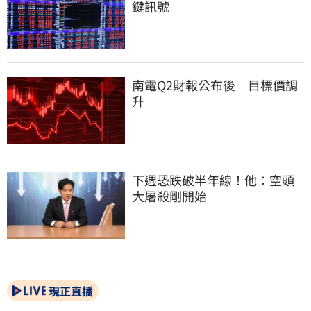
鍵訊號
南電Q2財報公布後　目標價調
升
下週恐跌破半年線！他：空頭
大屠殺剛開始
現正直播