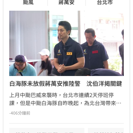
颱風
蔣萬安
台北市
白海豚未放假蔣萬安推陸警　沈伯洋揭關鍵
上月中颱巴威來襲時，台北市連續2天停班停
課，但是中颱白海豚自昨晚起，為北台灣帶來強
風豪雨，但台北市今（9）日卻未放假，引發民
-406分鐘前
眾質疑，台北市長蔣萬安說因為這次氣象署未發
布陸警。對此，民進黨台北市長參選人沈伯洋回