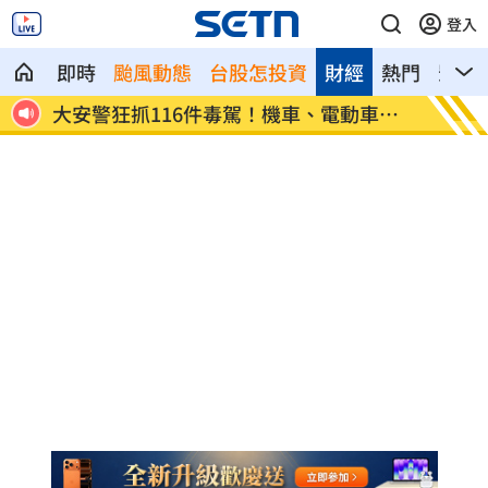
登入
即時
颱風動態
台股怎投資
財經
熱門
影音
件災
大安警狂抓116件毒駕！機車、電動車上
死亡對
榜
性