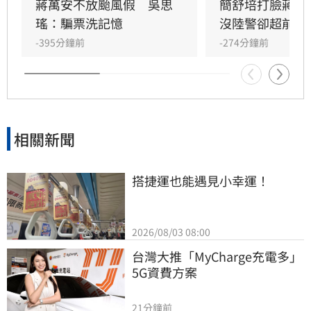
應，市民會有的疑慮，不會說是精不精準的問
蔣萬安不放颱風假　吳思
簡舒培打臉蔣萬
題，而是SOP是什麼？你的標準是什麼？能不能
瑤：騙票洗記憶
沒陸警卻超前放
夠公開透明，讓市民能夠事先知道說，原來標準
-395分鐘前
-274分鐘前
是這樣，所以今天有放、今天沒有放。他呼籲，
還是很希望說能夠有一些比
相關新聞
搭捷運也能遇見小幸運！
2026/08/03 08:00
台灣大推「MyCharge充電多」
5G資費方案
21分鐘前