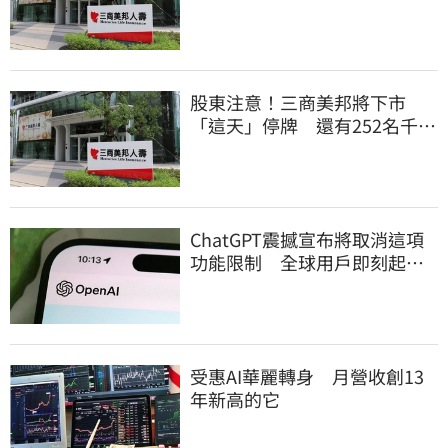
大戶
股東注意！三商美邦將下市
「這天」停牌 還有252名千張
大戶
ChatGPT震撼宣布將取消這項
功能限制 全球用戶即刻起
「免費」用到飽
受惠AI華麗轉身 月營收創13
年新高的它