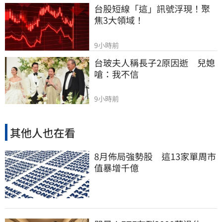
台股短線「這」訊號浮現！聚
焦3大領域！
9小時前
台玻夫人稱長子2原因逝　兒媳
嗆：我不信
9小時前
其他人也在看
8月佈局強勢股 這13家單周市
值暴增千億