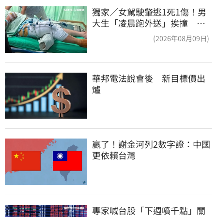
獨家／女駕駛肇逃1死1傷！男
大生「凌晨跑外送」挨撞 媽
淚：家快瓦解
(2026年08月09日)
華邦電法說會後　新目標價出
爐
贏了！謝金河列2數字證：中國
更依賴台灣
專家喊台股「下週噴千點」關