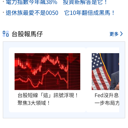
電力指數今年飆38% 投資新解答是它！
退休族最愛不是0050 它10年翻倍成黑馬！
台股報馬仔
更多
Fed沒升息股
台股短線「這」訊號浮現！
一步布局方向
聚焦3大領域！