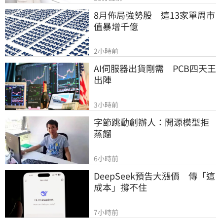
8月佈局強勢股　這13家單周市
值暴增千億
2小時前
AI伺服器出貨剛需　PCB四天王
出陣
3小時前
字節跳動創辦人：開源模型拒
蒸餾
6小時前
DeepSeek預告大漲價　傳「這
成本」撐不住
7小時前