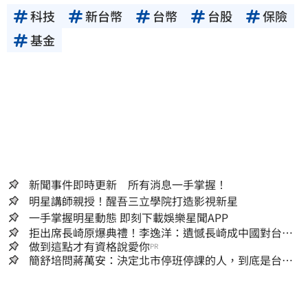
科技
新台幣
台幣
台股
保險
基金
新聞事件即時更新 所有消息一手掌握！
明星講師親授！醒吾三立學院打造影視新星
一手掌握明星動態 即刻下載娛樂星聞APP
拒出席長崎原爆典禮！李逸洋：遺憾長崎成中國對台實
施法律戰的執行工具
做到這點才有資格說愛你
PR
簡舒培問蔣萬安：決定北市停班停課的人，到底是台北
市長，還是氣象署？