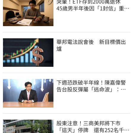
哭暈！ETF存到2000萬退休
45歲男半年後因「1封信」重回
職場
華邦電法說會後 新目標價出
爐
下週恐跌破半年線！陳嘉偉警
告台股反彈屬「逃命波」：空
頭大屠殺剛開始
股東注意！三商美邦將下市
「這天」停牌 還有252名千張