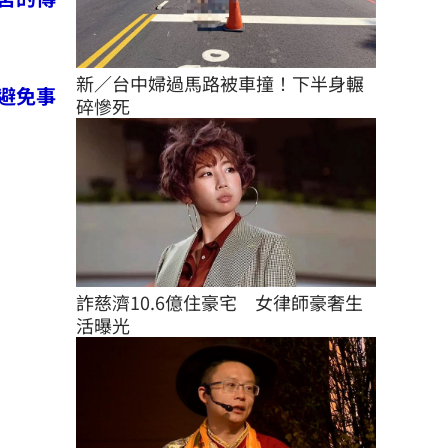
新／台中婦過馬路被車撞！下半身輾
避免事
碎慘死
詐慈濟10.6億住豪宅　女律師豪奢生
活曝光