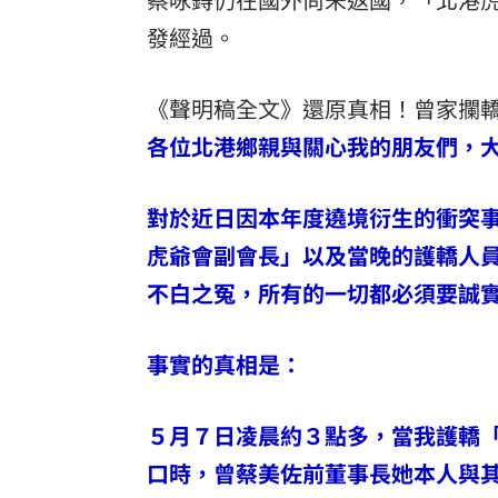
發經過。
《聲明稿全文》還原真相！曾家攔
各位北港鄉親與關心我的朋友們，
對於近日因本年度遶境衍生的衝突
虎爺會副會長」以及當晚的護轎人
不白之冤，所有的一切都必須要誠
事實的真相是：
５月７日凌晨約３點多，當我護轎
口時，曾蔡美佐前董事長她本人與