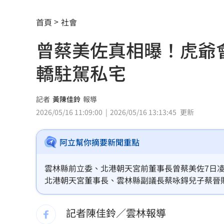
爆掛表妹當小三！表姊擅貼IG下場慘了
首頁
社會
半導體與綠能雙箭頭！ 「它」霸氣狂賺
曾蔡美佐真相曝！虎爺
華許9月升息？ING：匯市在他與戰爭間
轎駐駕私宅
老後離婚財產怎麼分？ 丈夫退休金拒
「這餐飲集團」擺脫陰霾！上半年營收
記者
黃陳佳鈴
報導
2026/05/16 11:09:00
2026/05/16 13:13:45
更新
賓士S500擋浩劫！車主這話暖哭全網
01
阿立幫你摘要新聞重點
台股暴跌誰最能扛 高含金這幾檔繳正
Q2獲利年增221% 愛普*EPS衝4.18元
雲林縣前立委、北港朝天宮前董事長曾蔡美佐7日
北港朝天宮董事長、雲林縣副議長蔡咏鍀兒子蔡晉
宏福苑大火調查出爐！菸頭引燃施工雜
出聲明，還原事發經過，並稱「釋出必有因」。
記者陳佳鈴／雲林報導
定投10年翻逾5倍 這檔吸引存股族卡位