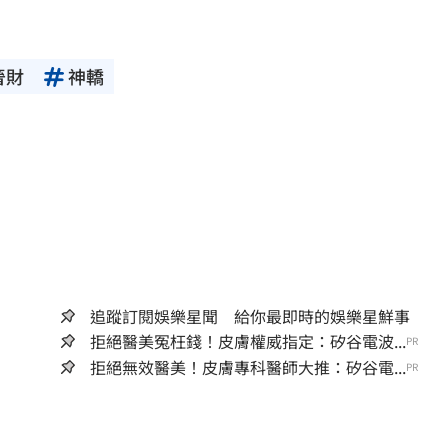
晉財
神轎
追蹤訂閱娛樂星聞 給你最即時的娛樂星鮮事
拒絕醫美冤枉錢！皮膚權威指定：矽谷電波...
PR
拒絕無效醫美！皮膚專科醫師大推：矽谷電...
PR