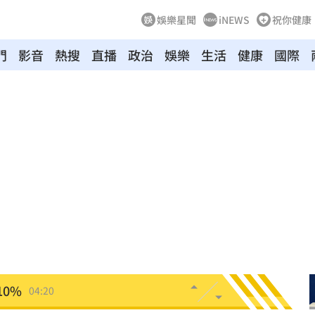
娛樂星聞
iNEWS
祝你健康
門
影音
熱搜
直播
政治
娛樂
生活
健康
國際
新高
05:23
關稅
05:13
5:05
一場
04:58
發聲
04:43
0%
04:20