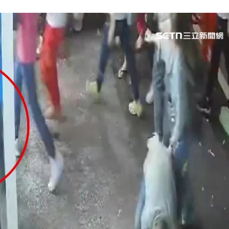
47
油
00:43
擊
00:41
」氣
12:00
成形
12:00
場！
10:30