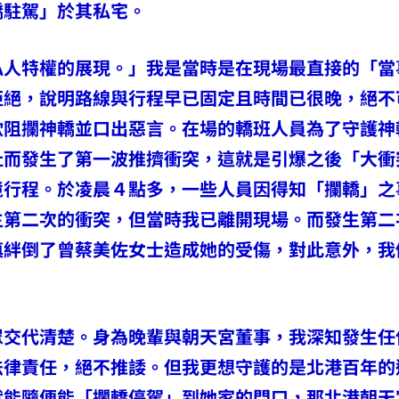
轎駐駕」於其私宅。
私人特權的展現。」我是當時是在現場最直接的「當
拒絕，說明路線與行程早已固定且時間已很晚，絕不
欲阻攔神轎並口出惡言。在場的轎班人員為了守護神
扯而發生了第一波推擠衝突，這就是引爆之後「大衝
境行程。於凌晨４點多，一些人員因得知「攔轎」之
生第二次的衝突，但當時我已離開現場。而發生第二
慎絆倒了曾蔡美佐女士造成她的受傷，對此意外，我
眾交代清楚。身為晚輩與朝天宮董事，我深知發生任
法律責任，絕不推諉。但我更想守護的是北港百年的
就能隨便能「攔轎停駕」到她家的門口，那北港朝天