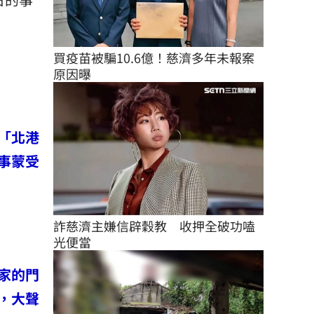
買疫苗被騙10.6億！慈濟多年未報案
原因曝
「北港
事蒙受
詐慈濟主嫌信辟穀教　收押全破功嗑
光便當
家的門
，大聲