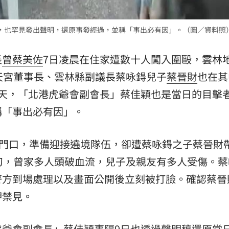
熱潮
10:00
，也罕見發出聲明，還原事發經過，並稱「事出必有因」。（圖／資料照
15
長
曾蔡美佐
7日凌晨在住家遭數十人闖入圍毆，雲林
天宮董事長、雲林縣副議長蔡咏鍀兒子
蔡晉財
也在其
9天，「北港虎爺會副會長」蔡佳穎也是當日的目擊
稱「事出必有因」。
家門口，準備迎接遶境隊伍，卻遭蔡咏鍀之子蔡晉財
刀，曾家多人頭破血流，兒子及親友有多人受傷。蔡
警方到場處理以及畫面公開後立刻被打臉。確認蔡晉
押禁見。
虎爺會副會長」蔡佳穎事隔9日也透過聲明稿還原當