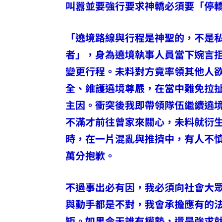
叫囂並要強行要求神轎必須要「停
「遶境路線與行程是神聖的，不是
者」，身為遶境執事人員當下婉言
變更行程。未料對方竟率領其他人
全、維護遶境尊嚴，在當中難免拉
主因。衝突後我即帶領隊伍繼續遶
不滿才前往曾家來關心，未料就衍
時，在一片混亂與推擠中，有人不
萬分抱歉。
不過事出必有因，我必須向社會大
與動手都是不對，我會承擔應有的
矩。如果今天誰有權勢，還是強求