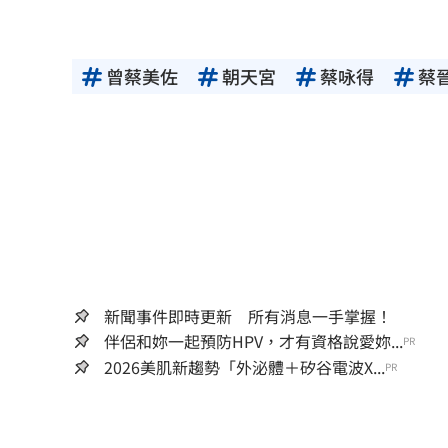
曾蔡美佐
朝天宮
蔡咏得
蔡
新聞事件即時更新 所有消息一手掌握！
伴侶和妳一起預防HPV，才有資格說愛妳...
PR
2026美肌新趨勢「外泌體＋矽谷電波X...
PR