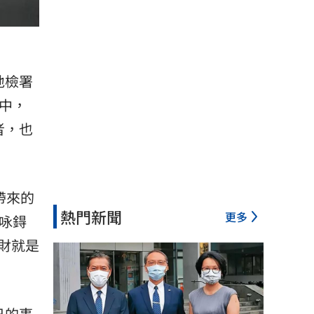
）
地檢署
中，
者，也
帶來的
熱門新聞
更多
咏鍀
財就是
日的事