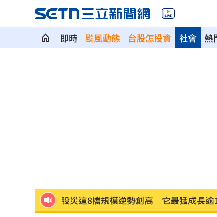
即時
颱風動態
台股怎投資
社會
熱
就業意外爆冷！那指漲342點 標普500
美通過制裁案！川普可課俄國商品500%
日本銀髮族瘋工作 逾4成想做到80歲
0
解散統促黨？他曝翁曉玲一招：恐白忙
疫苗真相！蔣萬安嗆一句 謝金河痛心
股災這8檔規模逆勢創高 它最猛成長逾1