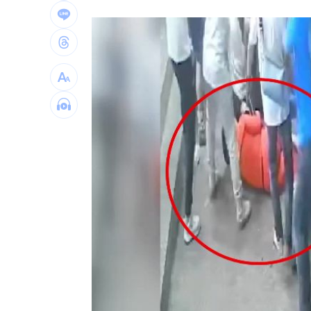
新／四指齊揚！台指期飆破500點
00:48
慈濟遭詐10.6億元！全款拿回解方曝
00:
稱龍蝦咬完就吐 爆李世宗要信徒喝精
樂天女孩淚揭往事 愛意表達障礙遭重
台灣彩券開獎直播中
20:31
LIVE三立+24小時直播
15:27
三立iNEWS新聞台線上直播
18:00
台彩父親節推新刮刮樂千萬頭獎超「爸
商場戰國來臨 台中「頂奢大道」逐漸
「拍片人的多重宇宙」職涯論壇9/12登