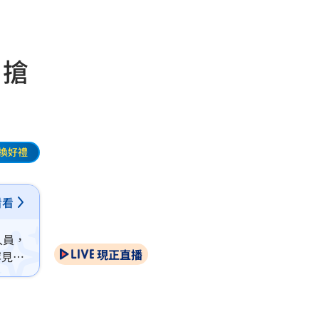
 搶
換好禮
看看
人員，
現正直播
罕見發