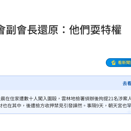
04:17
04:04
會副會長還原：他們耍特權
拉鋸
03:10
分
03:08
創高
03:06
看新聞
:53
去
報酬
01:45
！
01:20
凌晨在住家遭數十人闖入圍毆，雲林地檢署偵辦後拘提21名涉案
財也在其中，後遭檢方收押禁見引發譁然。事隔9天，朝天宮也
物
01:17
！
01:03