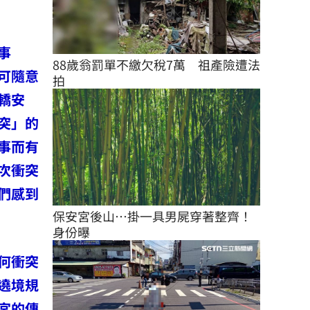
事
88歲翁罰單不繳欠稅7萬　祖產險遭法
可隨意
拍
轎安
突」的
事而有
次衝突
們感到
保安宮後山…掛一具男屍穿著整齊！
身份曝
何衝突
遶境規
宮的傳