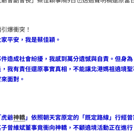
轎引爆衝突！
大家平安，我是蔡佳穎。
事件造成社會紛擾，我感到萬分遺憾與自責。但身為
員，我有責任還原事實真相，不能讓北港媽祖遶境聖
實來面對。
「虎爺
神轎
」依照朝天宮原定的「既定路線」行經曾
其子曾維斌董事竟衝向神轎，不顧遶境活動正在進行