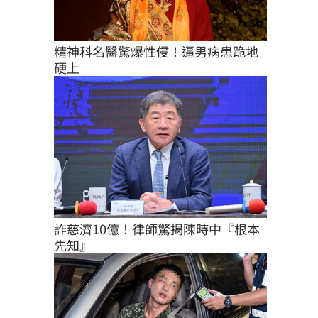
精神科名醫驚爆性侵！逼男病患跪地
硬上
詐慈濟10億！律師驚揭陳時中『根本
先知』