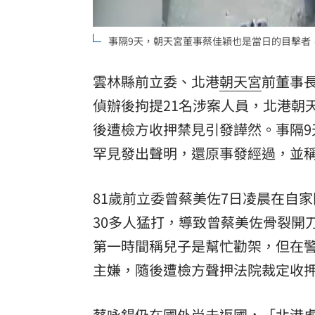
8國球員齊聚高雄 Formosa 7s掀足球
事隔9天，朝天宮董事蔡佳穎也是當日的目擊者
理想混蛋號召粉絲跨海追星吃美食！
18:
雲林縣前立委、北港
朝天宮
前董事
偵辦後拘提21名涉案人員，北港朝
後遭檢方收押禁見引發譁然。事隔
罕見發出聲明，還原事發經過，並
81歲前立委曾蔡美佐7日凌晨在自
30多人猛打，導致曾蔡美佐骨裂開
第一時間稱兒子是幫忙勸架，但在
主嫌，隨後遭檢方聲押法院裁定收
蔡咏鍀仍在國外尚未返國，「北港