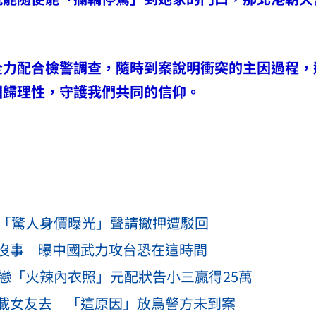
全力配合檢警調查，隨時到案說明衝突的主因過程，
回歸理性，守護我們共同的信仰。
億「驚人身價曝光」聲請撤押遭駁回
沒事 曝中國武力攻台恐在這時間
戀「火辣內衣照」元配狀告小三贏得25萬
載女友去 「這原因」放鳥警方未到案