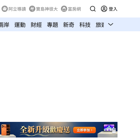
阿立導讀
寶島神很大
富房網
登入
兩岸
運動
財經
專題
新奇
科技
旅遊
汽車
寵物