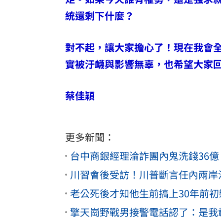
統還剩下什麼？
對不起，讓大家擔心了！現在我會
實被汙衊與影響無辜，也希望大家
蔡佳穎
更多新聞：
台中商銀經理淪詐團內鬼洗錢36
川習會後受訪！川普斷言任內兩岸
老公死後才知他生前搞上30年前初
擎天崗野戰男接警電話認了：是我