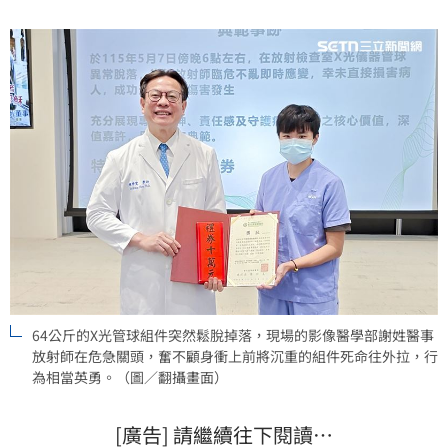
嚴重拉傷，彰基總院長陳穆寬今日（14日）在全院大會
上公開表揚其英勇守護病患的作為，並當場致贈10萬元
百貨公司
64公斤的X光管球組件突然鬆脫掉落，現場的影像醫學部謝姓醫事
放射師在危急關頭，奮不顧身衝上前將沉重的組件死命往外拉，行
為相當英勇。（圖／翻攝畫面）
[廣告] 請繼續往下閱讀…