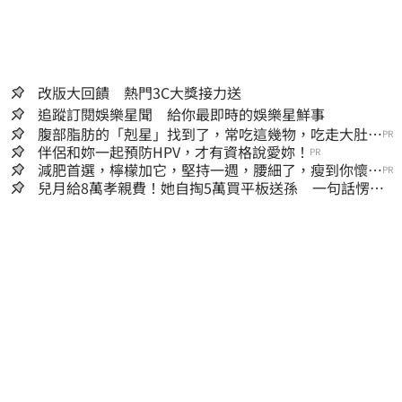
改版大回饋 熱門3C大獎接力送
追蹤訂閱娛樂星聞 給你最即時的娛樂星鮮事
腹部脂肪的「剋星」找到了，常吃這幾物，吃走大肚
PR
囊，瘦出小蠻腰
伴侶和妳一起預防HPV，才有資格說愛妳！
PR
減肥首選，檸檬加它，堅持一週，腰細了，瘦到你懷疑
PR
人生
兒月給8萬孝親費！她自掏5萬買平板送孫 一句話愣原
地「傷心不已」