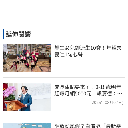
延伸閱讀
想生女兒卻連生10寶！年輕夫
妻吐1句心聲
成長津貼要來了！0-18歲明年
起每月領5000元 賴清德：此
時不生更待何時
(2026年08月07日)
明放颱風假？白海豚「最新暴