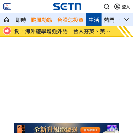
登入
即時
颱風動態
台股怎投資
生活
熱門
影音
30
獨／海外遊學增強外語 台人夯英、美、
長尾獼
加
因