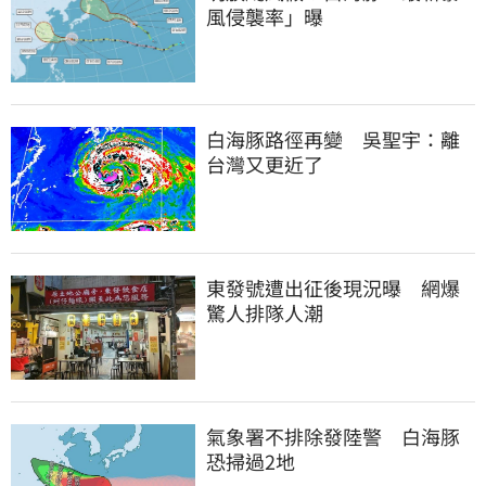
風侵襲率」曝
白海豚路徑再變　吳聖宇：離
台灣又更近了
東發號遭出征後現況曝　網爆
驚人排隊人潮
氣象署不排除發陸警　白海豚
恐掃過2地