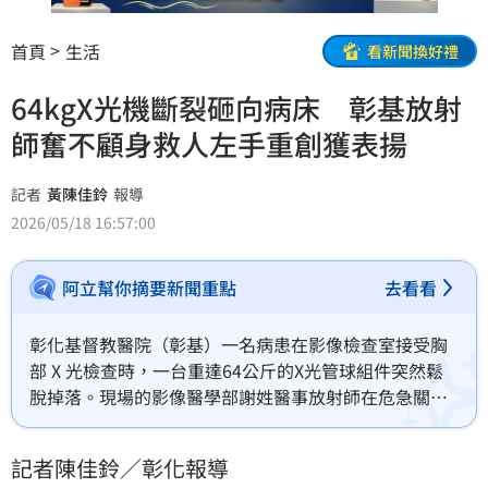
首頁
生活
看新聞換好禮
64kgX光機斷裂砸向病床 彰基放射
師奮不顧身救人左手重創獲表揚
記者
黃陳佳鈴
報導
2026/05/18 16:57:00
阿立幫你摘要新聞重點
去看看
彰化基督教醫院（彰基）一名病患在影像檢查室接受胸
部 X 光檢查時，一台重達64公斤的X光管球組件突然鬆
脫掉落。現場的影像醫學部謝姓醫事放射師在危急關
頭，沒有選擇自己退後避難，反而奮不顧身衝上前將沉
重的組件死命往外拉，成功讓其砸在病床護欄上，與躺
記者陳佳鈴／彰化報導
在床上的病患擦身而過。謝姓放射師為此導致左手手臂