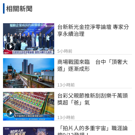
相關新聞
台新新光金控淨零論壇 專家分
享永續治理
5小時前
商場戰國來臨　台中「頂奢大
道」逐漸成形
13小時前
台彩父親節推新刮刮樂千萬頭
獎超「爸」氣
13小時前
「拍片人的多重宇宙」職涯論
壇9/12登場！