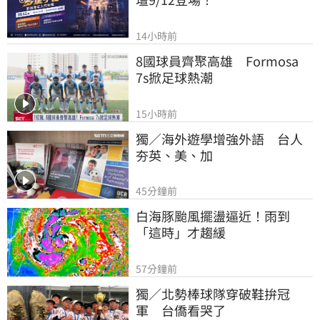
14小時前
8國球員齊聚高雄　Formosa 
7s掀足球熱潮
15小時前
獨／海外遊學增強外語　台人
夯英、美、加
45分鐘前
白海豚颱風擺盪逼近！雨到
「這時」才趨緩
57分鐘前
獨／北勢棒球隊穿破鞋拚冠
軍　台僑看哭了