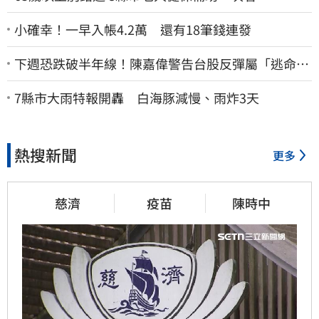
小確幸！一早入帳4.2萬 還有18筆錢連發
下週恐跌破半年線！陳嘉偉警告台股反彈屬「逃命
波」：空頭大屠殺剛開始
7縣市大雨特報開轟 白海豚減慢、雨炸3天
熱搜新聞
更多
慈濟
疫苗
陳時中