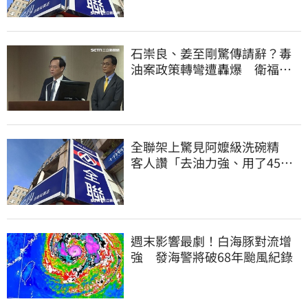
石崇良、姜至剛驚傳請辭？毒
油案政策轉彎遭轟爆 衛福部
回應了
全聯架上驚見阿嬤級洗碗精
客人讚「去油力強、用了45
年」
週末影響最劇！白海豚對流增
強 發海警將破68年颱風紀錄