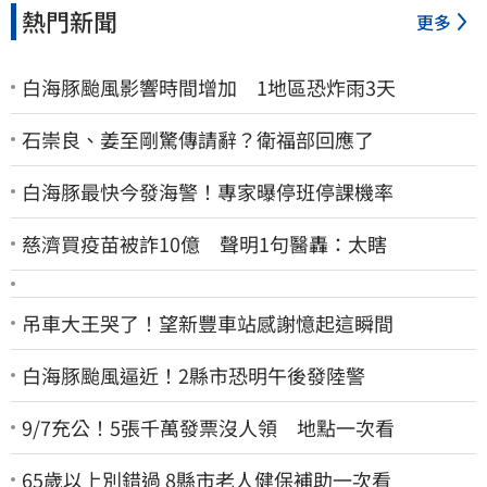
熱門新聞
更多
白海豚颱風影響時間增加 1地區恐炸雨3天
石崇良、姜至剛驚傳請辭？衛福部回應了
白海豚最快今發海警！專家曝停班停課機率
慈濟買疫苗被詐10億 聲明1句醫轟：太瞎
吊車大王哭了！望新豐車站感謝憶起這瞬間
白海豚颱風逼近！2縣市恐明午後發陸警
9/7充公！5張千萬發票沒人領 地點一次看
65歲以上別錯過 8縣市老人健保補助一次看