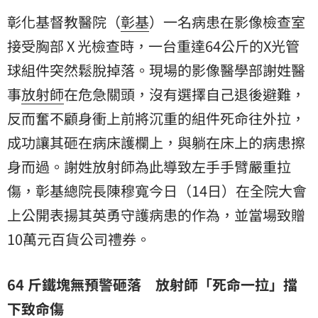
彰化基督教醫院（
彰基
）一名病患在影像檢查室
接受胸部 X 光檢查時，一台重達64公斤的X光管
球組件突然鬆脫掉落。現場的影像醫學部謝姓醫
事
放射師
在危急關頭，沒有選擇自己退後避難，
反而奮不顧身衝上前將沉重的組件死命往外拉，
成功讓其砸在病床護欄上，與躺在床上的病患擦
身而過。謝姓放射師為此導致左手手臂嚴重拉
傷，彰基總院長陳穆寬今日（14日）在全院大會
上公開表揚其英勇守護病患的作為，並當場致贈
10萬元百貨公司禮券。
64 斤鐵塊無預警砸落 放射師「死命一拉」擋
下致命傷