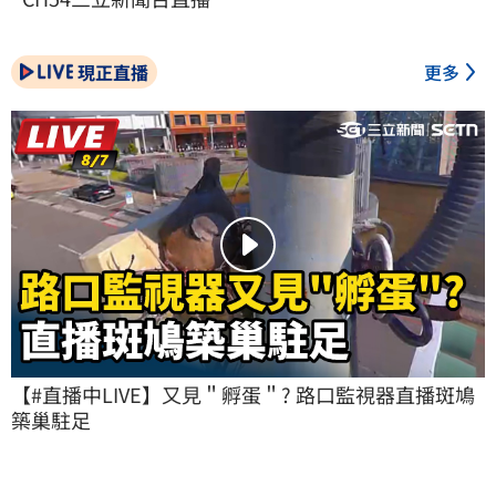
現正直播
更多
【#直播中LIVE】又見＂孵蛋＂? 路口監視器直播斑鳩
築巢駐足