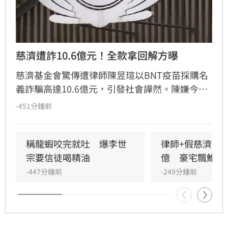
慈濟遭詐10.6億元！全款拿回解方曝
慈濟基金會驚傳遭律師陳昱瑄以BNT疫苗採購名
義詐騙高達10.6億元，引發社會譁然。陳嫌今年
5月已遭羈押，但慈濟直到起訴曝光才發表聲
-451分鐘前
明，表示待法院判決有罪後，將依法請求發還犯
罪所得並保留民事求償權。此舉遭外界質疑慈濟
內部審核機制疏漏，更有法界人士認為聲明內容
稱龍蝦咬完就吐　爆李世
律師+假慈濟青年
顯得被動且不尋常。
宗要信徒喝精油
億　豪宅飄鮑魚
-447分鐘前
-249分鐘前