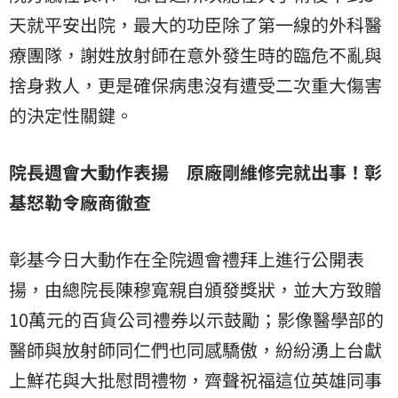
天就平安出院，最大的功臣除了第一線的外科醫
療團隊，謝姓放射師在意外發生時的臨危不亂與
捨身救人，更是確保病患沒有遭受二次重大傷害
的決定性關鍵。
院長週會大動作表揚 原廠剛維修完就出事！彰
基怒勒令廠商徹查
彰基今日大動作在全院週會禮拜上進行公開表
揚，由總院長陳穆寬親自頒發獎狀，並大方致贈
10萬元的百貨公司禮券以示鼓勵；影像醫學部的
醫師與放射師同仁們也同感驕傲，紛紛湧上台獻
上鮮花與大批慰問禮物，齊聲祝福這位英雄同事