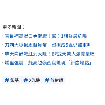
更多新聞：
盲目補高蛋白≠健康！醫：1族群最危險
刀刺大腿搶虛擬貨幣 沒搶成5匪仍被重判
擎天崗野戰紅到大陸！B站2天驚人瀏覽量曝
埔里強震 能高越嶺西段驚現「新崩塌點」
彰基
X光機
放射師