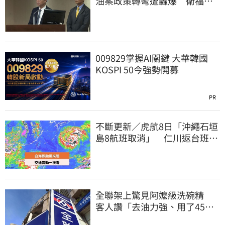
油案政策轉彎遭轟爆 衛福部
回應了
009829掌握AI關鍵 大華韓國
KOSPI 50今強勢開募
PR
不斷更新／虎航8日「沖繩石垣
島8航班取消」 仁川返台班機
提前1天起飛
全聯架上驚見阿嬤級洗碗精
客人讚「去油力強、用了45
年」