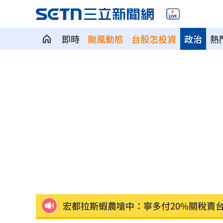
即時
颱風動態
台股怎投資
政治
熱
盤前／Fed升息警報降 台股反攻關鍵曝
廣末涼子走過低谷吐真心 被兒一句話
當年日本捐台AZ疫苗真相曝 專為台灣
美官員：伊朗與阿曼很快就荷莫茲達成
植物人妻獲賠1035萬…尪照顧她卻被岳
宏都拉斯蝦農嗆中：寧多付20%關稅賣