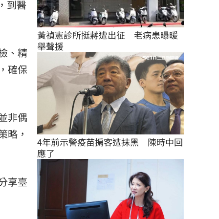
，到醫
黃禎憲診所挺蔣遭出征　老病患曝暖
舉聲援
檢、精
，確保
功並非偶
策略，
4年前示警疫苗掮客遭抹黑　陳時中回
應了
分享臺