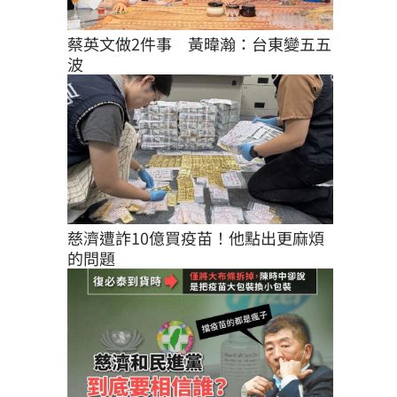
蔡英文做2件事　黃暐瀚：台東變五五
波
慈濟遭詐10億買疫苗！他點出更麻煩
的問題