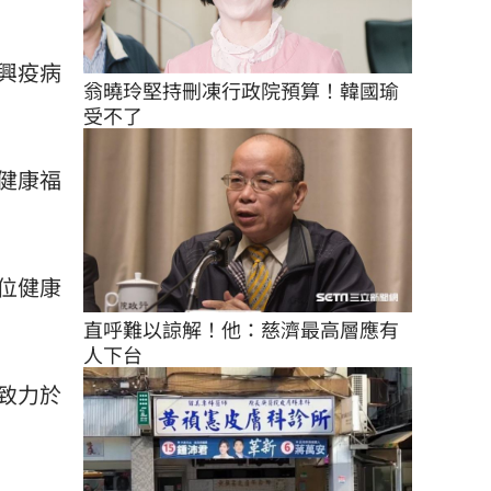
興疫病
翁曉玲堅持刪凍行政院預算！韓國瑜
受不了
健康福
位健康
直呼難以諒解！他：慈濟最高層應有
人下台
致力於