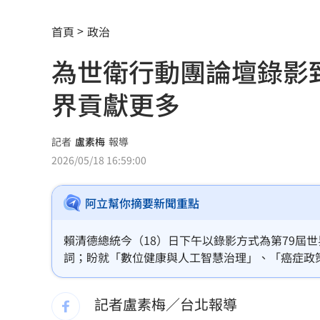
當年日本捐我AZ秘辛！他牽線揭專為台
首頁
政治
白海豚劇烈降雨來了 8縣市大雨特報開
為世衛行動團論壇錄影
特斯拉撞12車！目擊者：賓士擋下救好
界貢獻更多
姜厚任女友「3碩1博」爆造假！本人發
慈濟遭詐10億 AIT突發文打擊詐騙網笑
記者
盧素梅
報導
2026/05/18 16:59:00
新北爆警匪追逐…轟4槍射3輪！破窗逮
阿立幫你摘要新聞重點
強彈千點！「18檔」收復失土台股ETF
0
7月急跌觸底 高含積這幾檔受益人激增
賴清德總統今（18）日下午以錄影方式為第79屆
詞；盼就「數位健康與人工智慧治理」、「癌症政
白海豚海警範圍擴大！最新暴風圈侵襲
灣」政策願景。他並指出，台灣始終積極參與國際
伴；倘是世界衛生組織成員，將為世界做出更多貢
記者盧素梅／台北報導
慈濟遭詐10億 國民黨不認錯反嗆⋯網