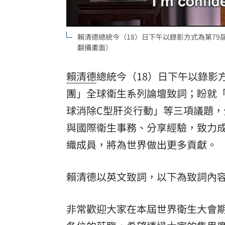
8國球員齊聚高雄 Formosa 7s掀足球
賴清德總統今（18）日下午以錄影方式為第79
理想混蛋號召粉絲跨海追星吃美食！
18:
翻攝畫面）
賴清德
總統今（18）日下午以錄影
團」全球衛生系列論壇致詞；盼就
球消除C型肝炎行動」等三項議題，
與國際衛生事務、分享經驗，致力
織成員，將為世界做出更多貢獻。
賴清德以英文致詞，以下為致詞內
非常歡迎大家在本屆世界衛生大會