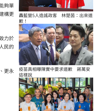
能夠單
建構更
轟藍營5人造謠政客　林楚茵：出來道
歉！
致力於
人民的
疫苗真相曝陳實中要求道歉　蔣萬安
、更永
這樣說