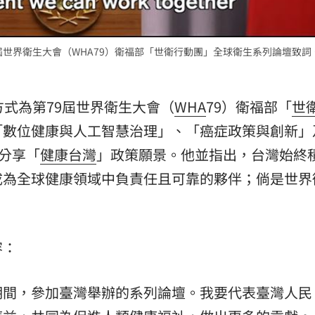
熱潮
10:00
屆世界衛生大會（WHA79）衛福部「世衛行動團」全球衛生系列論壇致詞
15
方式為第79屆世界衛生大會（
WHA
79）衛福部「
世
「數位健康與人工智慧治理」、「癌症政策與創新」
分享「
健康台灣
」政策願景。他並指出，台灣始終
成為全球健康領域中負責任且可靠的夥伴；倘是世界
容：
期間，參加臺灣舉辦的系列論壇。我要代表臺灣人民