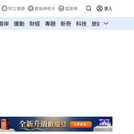
阿立導讀
寶島神很大
富房網
登入
兩岸
運動
財經
專題
新奇
科技
旅遊
汽車
寵物