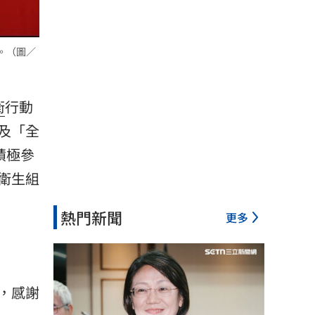
。（圖／
衛
行動
及「全
積極參
衛生組
熱門新聞
更多
，感謝