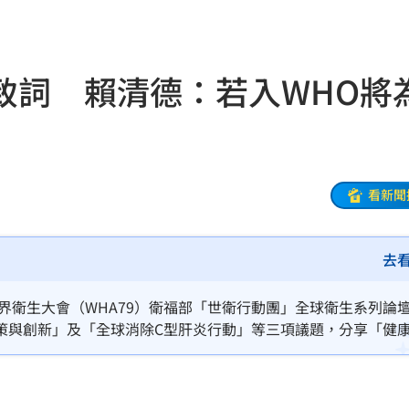
生產
06:52
炸
06:40
致詞 賴清德：若入WHO將
多人
06:37
聲了
06:33
翻
06:09
看新聞
毒駕
06:08
去
6:00
！
05:45
世界衛生大會（WHA79）衛福部「世衛行動團」全球衛生系列論
策與創新」及「全球消除C型肝炎行動」等三項議題，分享「健
率曝
05:44
衛生事務、分享經驗，致力成為全球健康領域中負責任且可靠的
獻。
炸鍋
05:43