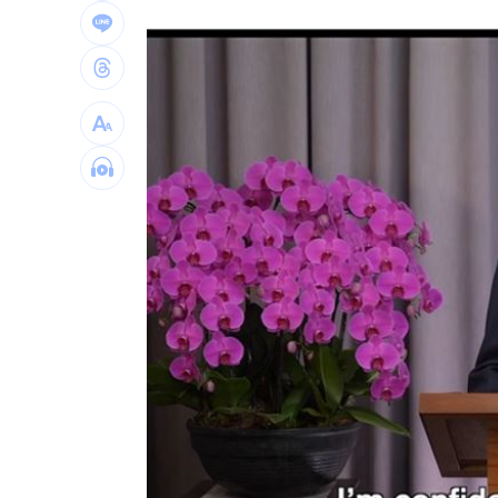
就業意外爆冷！那指漲342點 標普500
美通過制裁案！川普可課俄國商品500%
日本銀髮族瘋工作 逾4成想做到80歲
0
解散統促黨？他曝翁曉玲一招：恐白忙
台灣彩券開獎直播中
20:31
LIVE三立+24小時直播
15:27
三立iNEWS新聞台線上直播
18:00
商場戰國來臨 台中「頂奢大道」逐漸
台彩父親節推新刮刮樂千萬頭獎超「爸
「拍片人的多重宇宙」職涯論壇9/12登