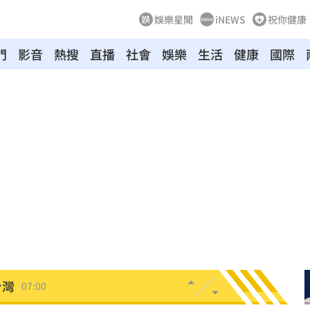
娛樂星聞
iNEWS
祝你健康
門
影音
熱搜
直播
社會
娛樂
生活
健康
國際
光
07:20
點醒
07:20
生產
07:14
協議
07:09
母告
07:08
台灣
07:00