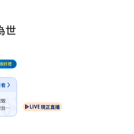
為世
換好禮
看看
壇致
現正直播
康台
夥