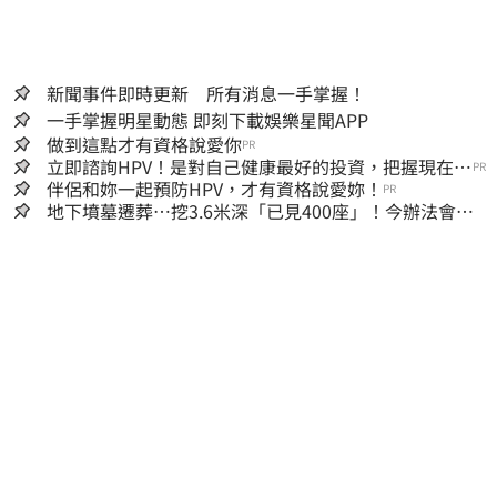
新聞事件即時更新 所有消息一手掌握！
一手掌握明星動態 即刻下載娛樂星聞APP
做到這點才有資格說愛你
PR
立即諮詢HPV！是對自己健康最好的投資，把握現在不
PR
嫌晚！
伴侶和妳一起預防HPV，才有資格說愛妳！
PR
地下墳墓遷葬…挖3.6米深「已見400座」！今辦法會安
撫祖先