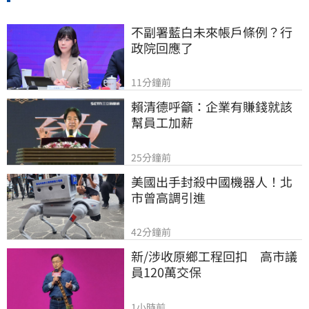
不副署藍白未來帳戶條例？行
政院回應了
11分鐘前
賴清德呼籲：企業有賺錢就該
幫員工加薪
25分鐘前
美國出手封殺中國機器人！北
市曾高調引進
42分鐘前
新/涉收原鄉工程回扣　高市議
員120萬交保
1小時前