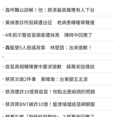
直呼難以諒解！他：慈濟最高層應有人下台
黃禎憲診所挺蔣遭出征 老病患曝暖舉聲援
4年前示警疫苗掮客遭抹黑 陳時中回應了
轟藍營5人造謠政客 林楚茵：出來道歉！
疫苗真相曝陳實中要求道歉 蔣萬安這樣說
蔡英文做2件事 黃暐瀚：台東變五五波
慈濟遭詐10億買疫苗！他點出更麻煩的問題
慈濟買BNT被詐10億！藍昔嗆擋疫苗網朝聖
營養午餐「廚餘給弱勢吃」？蔣萬安回應了