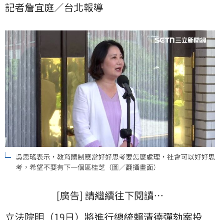
記者詹宜庭／台北報導
惡例，我就必須大聲喊反對！」
吳思瑤表示，教育體制應當好好思考要怎麼處理，社會可以好好思
考，希望不要有下一個區桂芝（圖／翻攝畫面）
[廣告] 請繼續往下閱讀…
立法院明（19日）將進行總統
賴清德
彈劾案
投