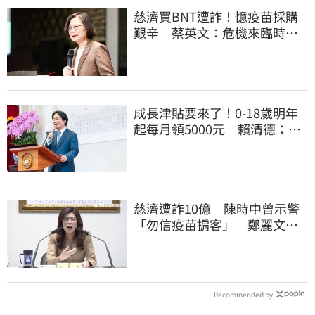
慈濟買BNT遭詐！憶疫苗採購
艱辛 蔡英文：危機來臨時務
必相信專業
成長津貼要來了！0-18歲明年
起每月領5000元 賴清德：此
時不生更待何時
慈濟遭詐10億 陳時中曾示警
「勿信疫苗掮客」 鄭麗文
扯：你怎麼不去抓
Recommended by