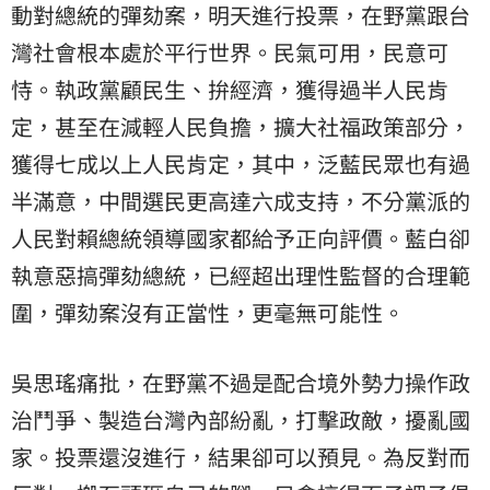
動對總統的彈劾案，明天進行投票，在野黨跟台
灣社會根本處於平行世界。民氣可用，民意可
恃。執政黨顧民生、拚經濟，獲得過半人民肯
定，甚至在減輕人民負擔，擴大社福政策部分，
獲得七成以上人民肯定，其中，泛藍民眾也有過
半滿意，中間選民更高達六成支持，不分黨派的
人民對賴總統領導國家都給予正向評價。藍白卻
執意惡搞彈劾總統，已經超出理性監督的合理範
圍，彈劾案沒有正當性，更毫無可能性。
吳思瑤痛批，在野黨不過是配合境外勢力操作政
治鬥爭、製造台灣內部紛亂，打擊政敵，擾亂國
家。投票還沒進行，結果卻可以預見。為反對而