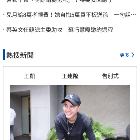
兒月給8萬孝親費！她自掏5萬買平板送孫 一句話愣
原地「傷心不已」
蔡英文任競總主委助攻 蘇巧慧曝邀約過程
熱搜新聞
更多
王凱
王建隆
告別式