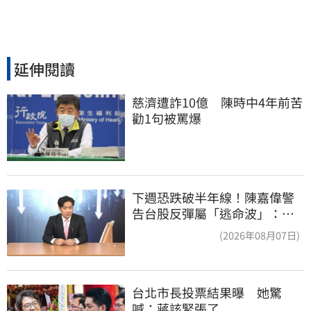
延伸閱讀
慈濟遭詐10億　陳時中4年前苦
勸1句被罵爆
下週恐跌破半年線！陳嘉偉警
告台股反彈屬「逃命波」：空
頭大屠殺剛開始
(2026年08月07日)
台北市長投票結果曝　她驚
喊：蔣該緊張了