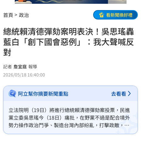
首頁
政治
看新聞換好禮
總統賴清德彈劾案明表決！吳思瑤轟
藍白「創下國會惡例」：我大聲喊反
對
記者
詹宜庭
報導
2026/05/18 16:40:00
阿立幫你摘要新聞重點
去看看
立法院明（19日）將進行總統賴清德彈劾案投票，民進
黨立委吳思瑤今（18日）痛批，在野黨不過是配合境外
勢力操作政治鬥爭、製造台灣內部紛亂，打擊政敵，擾
亂國家。投票還沒進行，結果卻可以預見，「藍白要自
己打臉自己，我沒有意見，但為彈劾而彈劾，創下國會