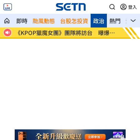
登入
即時
颱風動態
台股怎投資
政治
熱門
影音
近2
《KPOP獵魔女團》團隊將訪台 曝爆紅
賴清德
秘辛