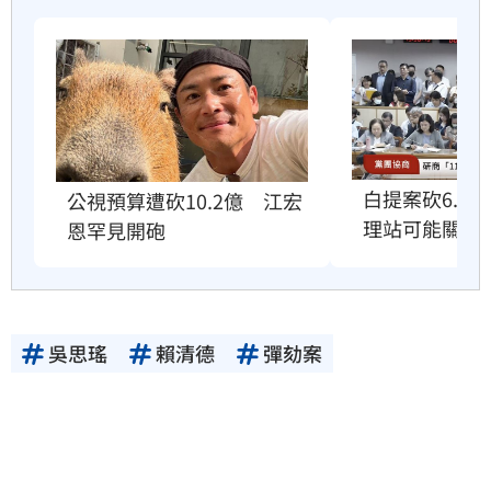
白提案砍6.6
公視預算遭砍10.2億　江宏
理站可能關門
恩罕見開砲
吳思瑤
賴清德
彈劾案