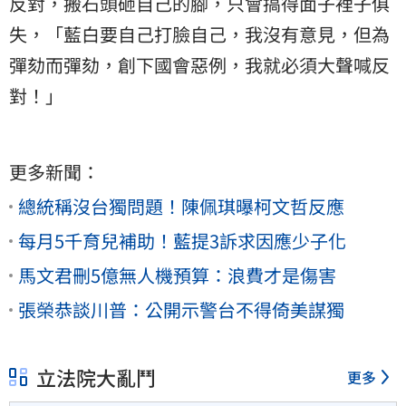
反對，搬石頭砸自己的腳，只會搞得面子裡子俱
失，「藍白要自己打臉自己，我沒有意見，但為
彈劾而彈劾，創下國會惡例，我就必須大聲喊反
對！」
更多新聞：
總統稱沒台獨問題！陳佩琪曝柯文哲反應
每月5千育兒補助！藍提3訴求因應少子化
馬文君刪5億無人機預算：浪費才是傷害
張榮恭談川普：公開示警台不得倚美謀獨
立法院大亂鬥
更多