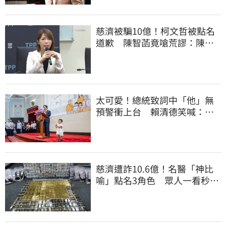
慈濟被騙10億！柯文哲被點名
道歉 陳智菡竟嗆荒謬：陳時
中還想洗記憶
太可愛！總統致詞中「他」無
預警衝上台 賴清德笑喊：卸
任再交棒給你
慈濟遭詐10.6億！名醫「神比
喻」點名3角色 眾人一看秒懂
讚：好傳神