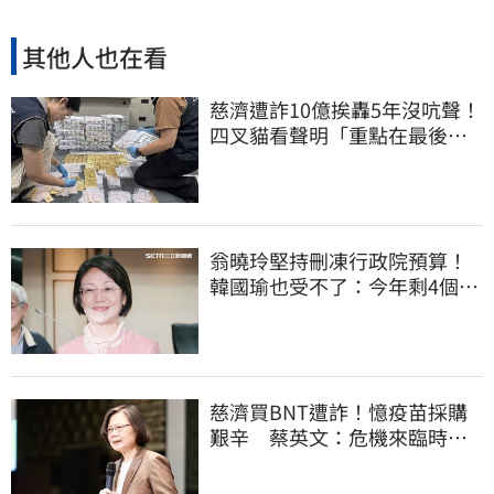
其他人也在看
慈濟遭詐10億挨轟5年沒吭聲！
四叉貓看聲明「重點在最後一
句話」：笑死
翁曉玲堅持刪凍行政院預算！
韓國瑜也受不了：今年剩4個月
你思考一下
慈濟買BNT遭詐！憶疫苗採購
艱辛 蔡英文：危機來臨時務
必相信專業