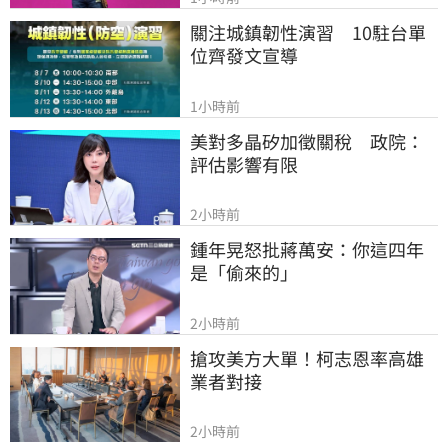
關注城鎮韌性演習　10駐台單
位齊發文宣導
1小時前
美對多晶矽加徵關稅　政院：
評估影響有限
2小時前
鍾年晃怒批蔣萬安：你這四年
是「偷來的」
2小時前
搶攻美方大單！柯志恩率高雄
業者對接
2小時前