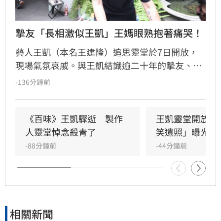
摯友「長相激似王凱」王媽眼熟抱著痛哭！
藝人王凱（本名王建隆）追思靈堂於7日開放，
現場氣氛哀戚。與王凱結識逾二十年的摯友、邱
瓈寬特助Jeff現身協助打點後事。由於兩人外貌
-136分鐘前
神似，王凱母親見到Jeff時悲從中來並相擁落
淚，場面令人鼻酸。得知王凱在台北缺乏親友協
助，演藝圈大姐大邱瓈寬展現義氣，主動承擔治
《百味》王凱驟逝　製作
王凱靈堂開放　
喪事宜並指派Jeff全程留守，陪伴王凱走完人生
人靈堂悼念殺青了
笑遺照」曝光
最後一程。這場深厚的兄弟情誼與邱瓈寬的溫暖
-88分鐘前
-44分鐘前
義舉，成為家屬在面臨驟變時最堅強的後盾，各
界也紛紛對這
相關新聞