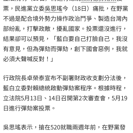
票，民進黨立委
吳思瑤
今（18日）痛批，在野黨
不過是配合境外勢力操作政治鬥爭、製造台灣內
部紛亂，打擊政敵，擾亂國家。投票還沒進行，
結果卻可以預見，「藍白要自己打臉自己，我沒
有意見，但為彈劾而彈劾，創下國會惡例，我就
必須大聲喊反對！」
行政院長卓榮泰宣布不副署財政收支劃分法後，
藍白立委對賴總統啟動彈劾案程序。根據時程，
立法院5月13日、14日召開第2次審查會，5月19
日進行彈劾案投票。
吳思瑤表示，搶在520就職兩週年前，在野黨發