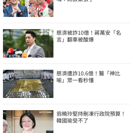
慈濟被詐10億！蔣萬安「名
言」翻車被酸爆
慈濟遭詐10.6億！醫「神比
喻」眾一看秒懂
翁曉玲堅持刪凍行政院預算！
韓國瑜受不了