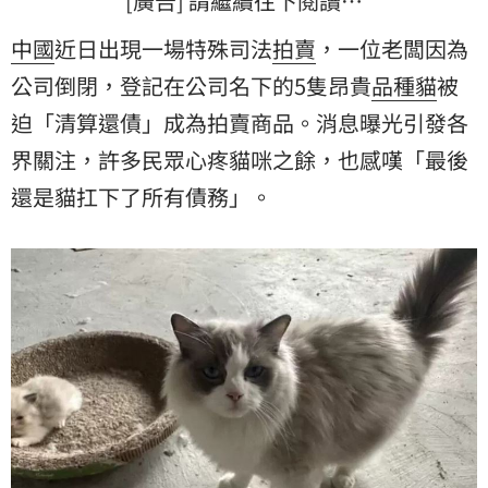
[廣告] 請繼續往下閱讀…
中國
近日出現一場特殊司法
拍賣
，一位老闆因為
公司倒閉
，登記在公司名下的5隻昂貴
品種貓
被
迫「清算還債」成為拍賣商品。消息曝光引發各
界關注，許多民眾心疼貓咪之餘，也感嘆「最後
還是貓扛下了所有債務」。