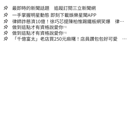
最即時的新聞話題 追蹤訂閱三立新聞網
一手掌握明星動態 即刻下載娛樂星聞APP
律師詐慈濟10億！徐巧芯提陳柏惟踢鐵板網笑爆 律師
再曬1照補刀
做到這點才有資格說愛你
PR
做到這點才有資格說愛你
PR
「千億富太」老店買250元麻糬！店員讚包包好可愛 笑
回：我自己做的