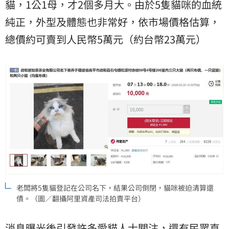
貓，1公1母，才2個多月大。由於5隻貓咪的血統
純正，外型及體態也非常好，依市場價格估算，
總價約可賣到人民幣5萬元（約台幣23萬元）
老闆將5隻貓登記在公司名下，結果公司倒閉，貓咪被迫清算還
債。（圖／翻攝阿里資產司法拍賣平台）
消息曝光後引發許多愛貓人士關注，還有民眾直