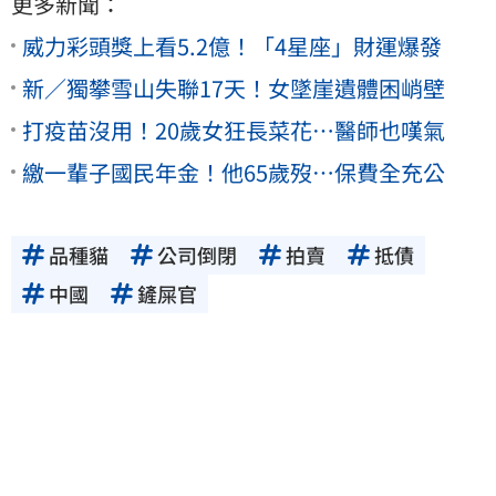
更多新聞：
威力彩頭獎上看5.2億！「4星座」財運爆發
新／獨攀雪山失聯17天！女墜崖遺體困峭壁
打疫苗沒用！20歲女狂長菜花…醫師也嘆氣
繳一輩子國民年金！他65歲歿…保費全充公
品種貓
公司倒閉
拍賣
抵債
中國
鏟屎官