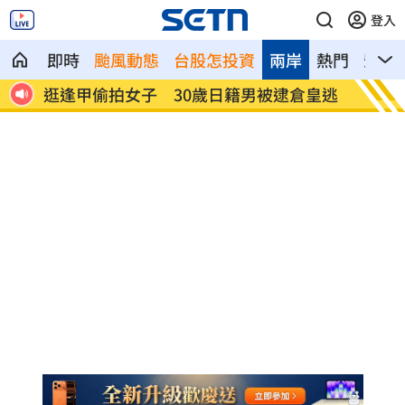
登入
即時
颱風動態
台股怎投資
兩岸
熱門
影音
收入曝
逛逢甲偷拍女子 30歲日籍男被逮倉皇逃
姜厚任
言