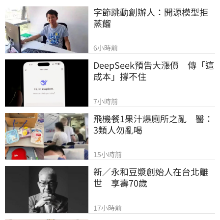
字節跳動創辦人：開源模型拒
蒸餾
6小時前
DeepSeek預告大漲價　傳「這
成本」撐不住
7小時前
飛機餐1果汁爆廁所之亂　醫：
3類人勿亂喝
15小時前
新／永和豆漿創始人在台北離
世　享壽70歲
17小時前