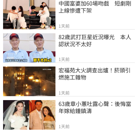
中國富婆加60場吻戲　短劇剛
上線慘遭下架
1天前
82歲武打巨星近況曝光　本人
認狀況不太好
1天前
宏福苑大火調查出爐！菸頭引
燃施工雜物
1天前
63歲章小蕙吐露心聲：後悔當
年嫁給鍾鎮濤
1天前