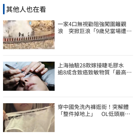
其他人也在看
一家4口無視勸阻強闖圍籬觀
浪 突掀巨浪「9歲兒當場遭捲
入海」
上海抽驗28款嫁接睫毛膠水
逾8成含致癌致敏物質「最高超
標千倍」
穿中國免洗內褲逛街！突解體
「整件掉地上」 OL低頭崩
潰：腰上剩鬆緊帶