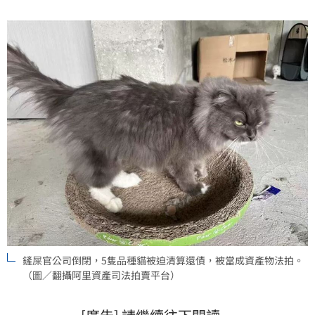
鏟屎官公司倒閉，5隻品種貓被迫清算還債，被當成資產物法拍。
（圖／翻攝阿里資產司法拍賣平台）