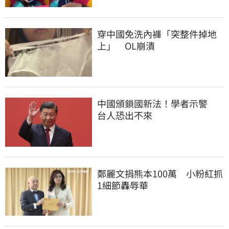
穿中國免洗內褲「突整件掉地
上」　OL崩潰
中國頒鎖國新法！學者示警　
台人恐出不來
鄭麗文捐熊本100萬　小粉紅抓
1細節轟辱華