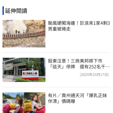
延伸閱讀
颱風硬闖海邊！巨浪來1家4剩3 
男童被捲走
股東注意！三商美邦將下市
「這天」停牌 還有252名千張
大戶
(2025年10月17日)
有片／貴州通天河「爆乳正妹
伴漂」價碼曝