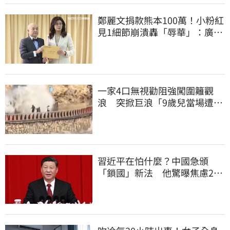
鄭麗文捐款熊本100萬！小粉紅
見1細節崩潰轟「辱華」：廣西
水災怎不捐
一家4口無視勸阻強闖圍籬觀
浪 突掀巨浪「9歲兒當場遭捲
入海」
習近平在怕什麼？中國急頒
「鎖國」新法 他驚曝焦慮2
事：恐慌鞏固政權