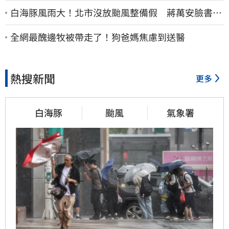
白海豚風雨大！北市沒放颱風整備假 蔣萬安臉書遭
網友灌爆：標準在哪？
全網最醜邊牧被帶走了！狗爸媽焦慮到送醫
熱搜新聞
更多
白海豚
颱風
氣象署