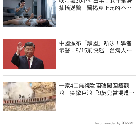
吹冷氣30小時出事！女子全身
抽搐送醫 醫揭真正元凶不是
冷氣
中國頒布「鎖國」新法！學者
示警：9/15前快逃 台灣人也
被規範恐出不來
一家4口無視勸阻強闖圍籬觀
浪 突掀巨浪「9歲兒當場遭捲
入海」
Recommended by