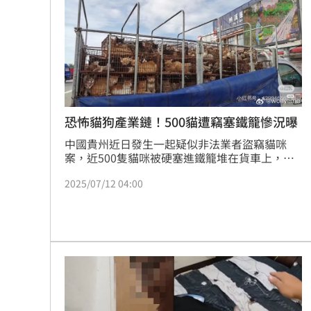
Mina遭圍剿後離世！張念慈揭網暴恐怖
這檔萬金股半年賺11個股本 直衝亮燈
慈濟被騙10億！蔡其昌：罵陳時中的要
嬤吃白帶魚防失智！「1動作」精華全沒
恐怖貓狗產業鏈！500貓遭竊塞鐵籠慘況曝
台灣彩券開獎直播中
中國貴州近日發生一起疑似非法業者盜竊貓咪
20:31
案，近500隻貓咪被硬塞進鐵籠堆在貨車上，疑
似準備運往屠宰廠或進行非法交易時，被警方及
LIVE三立+24小時直播
15:27
2025/07/12 04:00
志工攔下。多數貓咪一眼就看得出是家貓、品種
貓，有的連項圈都還掛著。不少貓咪受傷，有的
三立iNEWS新聞台線上直播
18:00
正懷孕，近500隻貓咪被塞在鐵籠裡，髒亂、擁
擠程度慘不忍睹，也曝光中國地下非法「貓狗產
8國球員齊聚高雄 Formosa 7s掀足球
業鏈」的真實狀況。
理想混蛋號召粉絲跨海追星吃美食！
18: