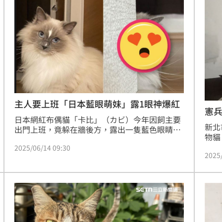
真相
10:10
漲停
10:10
道歉
10:09
了
10:07
主人要上班「日本藍眼萌妹」露1眼神爆紅
憲
日本網紅布偶貓「卡比」（カビ）今年因飼主要
新北
出門上班，竟躲在牆後方，露出一隻藍色眼睛，
物貓
充滿殺氣，惡狠狠地盯著他；這一幕被主人拍下
警方
2025/06/14 09:30
PO網，超大的反差萌瞬間吸引愛貓網友關注，該
2025
趁他
篇貼文也被其他寵物粉絲專頁轉載，成為「卡
少人
比」創立帳號以來，被最多人關注的一篇貼文。
熱潮
10:00
知涉
家人
15