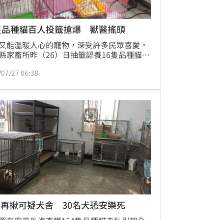
隻品種貓百人投籤搶爆 獸醫搖頭
又能溫暖人心的寵物，深受許多民眾喜愛。
縣家畜所昨（26）日抽籤認養16隻品種貓，
就出現現場湧入上百人搶領養的盛況。對
/07/27 06:38
有獸醫師就透過臉書發文感嘆「500多人都
隻，新竹收容所就清零了吧。」
再揪可疑犬舍 30名犬恐安樂死