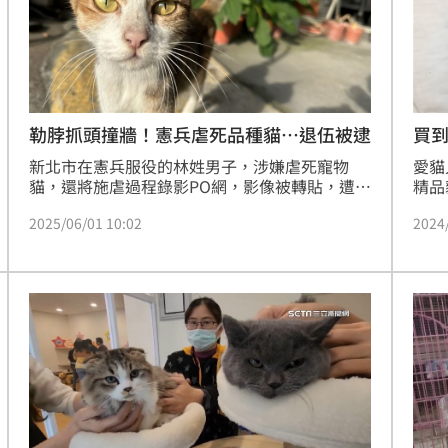
勒脖抓頭撞牆！憲兵虐死品種貓…退伍被逮
買到
費
新北市在憲兵服役的林姓男子，涉嫌虐死寵物
愛貓
貓，還將施虐過程錄影PO網，影像被轉貼，遭網
精品
友撻伐；警方循線查出，林男為待退役男，為追
有先
2025/06/01 10:02
2024
查此案，昨天（5月31日）於軍中辦理退伍，一
是店
離營就由上級長官將人帶出營區，交由警方調
是小
查。
者應