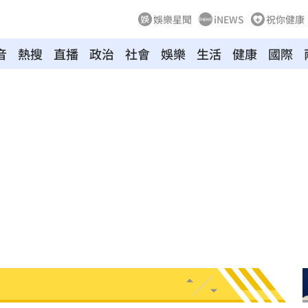
娛樂星聞
iNEWS
祝你健康
音
熱搜
直播
政治
社會
娛樂
生活
健康
國際
網
10:34
爆表
10:33
警
10:32
停駛
10:31
萬安
10:30