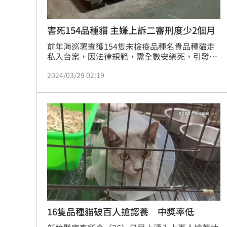
害死154品種貓 主嫌上訴二審刑度少2個月
前年海巡署查獲154隻未檢疫品種名貴品種貓走
私入台案，因法律規範，需全數安樂死，引發全
國輿論譁然，更掀起台灣動保議題論戰，56歲的
2024/03/29 02:19
幕後金主鄭常嘉，一審遭判1年8月，共犯也分別
被判刑；鄭等人不服提起上訴，二審考量，鄭坦
承走私30隻種貓，審酌犯後態度，改判1年6個
月，仍可上訴。
16隻品種貓破百人搶認養 中獎率低