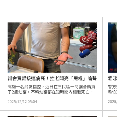
曝
10:28
聘金
10:23
份曝
10:22
應了
10:21
過程
10:20
通緝
10:20
中共
10:19
貓舍買貓接連病死！控老闆亮「甩棍」嗆聲
貓
高雄一名網友指控，近日在三民區一間貓舍購買
警方
溫
10:18
了2隻幼貓，不料幼貓都在短時間內相繼死亡．
縣竹
她質疑貓舍在售出前沒有告知貓咪健康狀況，於
業，
爐
10:15
2025/12/12 05:04
2025
是上門跟貓舍溝通退款問題，店家卻拿甩棍威
的情
脅，詢問業者則反控雙方都有確實簽訂合約，是
當場
局
10:10
對方先言語恐嚇要求賠錢，才會拿甩棍自保。
共3