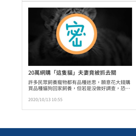
私菸，被以貪汙罪起訴，雖獲判無罪，卻離開海
巡署改做起走私生意，還不只一次走私寵物。
20萬網購「這隻貓」夫妻竟被抓去關
許多民眾飼養寵物都有品種迷思，願意花大錢購
買品種貓狗回家飼養，但若是沒做好調查，恐怕
會觸法！法國一對夫妻就在網路上花了6000歐元
2020/10/13 10:55
（約新台幣20萬）的價格，買回了一隻號稱是熱
帶草原貓（Savannah cat）的小貓咪回家飼養，
沒想到幾天過後，卻發現貓咪似乎哪裡怪怪的，
這才知道自己買到的是小老虎，夫妻倆最後更因
為違反動物法遭逮，下場超悽慘。