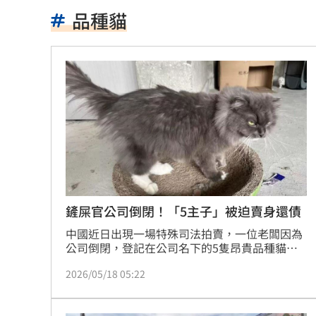
搭台鐵不爽童吵鬧 他踹行李噴1句下場
品種貓
周渝民不讓女兒交男友 妻控他要千萬
保安宮後山…掛一具男屍穿著整齊！身
獨／田路路嗆曹雨婷點名姜厚任 他回
蔡英文任競總主委助攻 蘇巧慧曝邀約
新／徐巧芯大姑律師棄保跑了 媽也被
馬德共諜同夥…涉洩海馬斯保養手冊給
鏟屎官公司倒閉！「5主子」被迫賣身還債
中國近日出現一場特殊司法拍賣，一位老闆因為
世紀民生*拼圖式併購奏效 海外成長升
公司倒閉，登記在公司名下的5隻昂貴品種貓被
迫「清算還債」成為拍賣商品。消息曝光引發各
白海豚估今晚發海警！週末降雨熱區出
2026/05/18 05:22
界關注，許多民眾心疼貓咪之餘，也感嘆「最後
還是貓扛下了所有債務」。
李灝宇自打球倒地！ 2次滿壘打擊都出