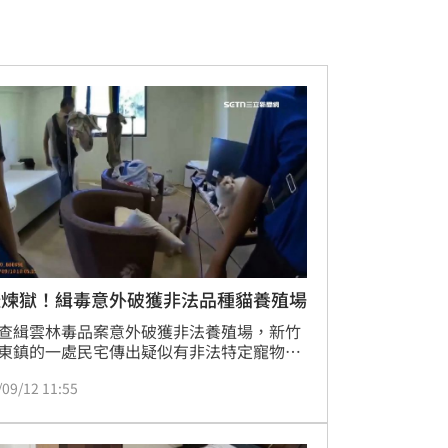
咪煉獄！緝毒意外破獲非法品種貓養殖場
查緝雲林毒品案意外破獲非法養殖場，新竹
東鎮的一處民宅傳出疑似有非法特定寵物
不當飼養大量品種貓，而且疑似有貓隻死亡
/09/12 11:55
況，懷疑涉及非法繁殖。10日動保處與檢警
查獲布偶貓、緬因貓跟英國長毛貓等品種貓
5隻，動保處依法全數扣留。