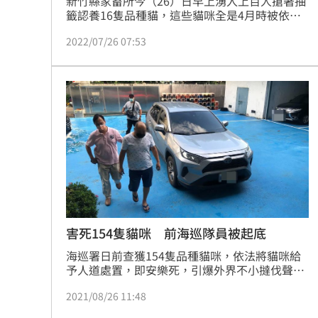
新竹縣家畜所今（26）日早上湧入上百人搶著抽
籤認養16隻品種貓，這些貓咪全是4月時被依法
沒入，現在縣府將舉辦2場公開認養，光是首日
2022/07/26 07:53
就吸引不少人，但因每人只能中獎1次，中籤率
僅2.8%。
害死154隻貓咪 前海巡隊員被起底
海巡署日前查獲154隻品種貓咪，依法將貓咪給
予人道處置，即安樂死，引爆外界不小撻伐聲
浪。不讓再有悲劇發生，檢警持續追查，查出執
2021/08/26 11:48
行走私的主嫌，竟然是海巡署前隊員張芳溢。而
張男17年前任職海巡署期間，曾涉嫌私吞18箱走