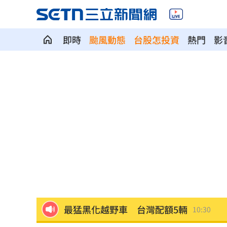
即時
颱風動態
台股怎投資
熱門
影
生前曾對打丟丟妹 肥大叔猝逝震撼全
嘉里大容物流車撞分隔島！駕駛酒測值
新／白海豚逼近！氣象署宣布14:30發海
白海豚颱風逼近 綠島、蘭嶼船班今起
曾喊慈濟跟民進黨信誰！沈伯洋開嗆蔣
最猛黑化越野車 台灣配額5輛
10:30