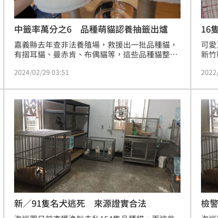
中籤率萬分之6 品種萌貓認養抽籤出爐
16
嘉義縣去年查非法養殖場，救援出一批品種貓，
可愛
有摺耳貓、曼赤肯、布偶貓等，這些品種貓整體
新竹
價格近百萬元，開放認養後湧入2萬5千人登記，
一早
2024/02/29 03:51
2022
其中人氣最高的是一隻母布偶貓，有3285人想要
此，
認養。抽籤結果出爐，人氣貓由來自台南的魏小
領一
姐成功認養，而幫忙抽籤的是嘉義縣長翁章梁，
他透露太太養2隻貓，貓受到的關注比他還要
多。
新／91隻名犬逃死 來源證實合法
檢警