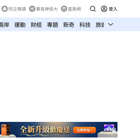
阿立導讀
寶島神很大
富房網
登入
兩岸
運動
財經
專題
新奇
科技
旅遊
汽車
寵物