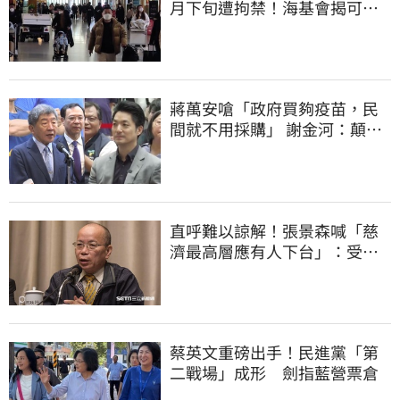
月下旬遭拘禁！海基會揭可能
原因
蔣萬安嗆「政府買夠疫苗，民
間就不用採購」 謝金河：顛倒
黑白令人痛心
直呼難以諒解！張景森喊「慈
濟最高層應有人下台」：受害
者是捐款的大眾
蔡英文重磅出手！民進黨「第
二戰場」成形 劍指藍營票倉