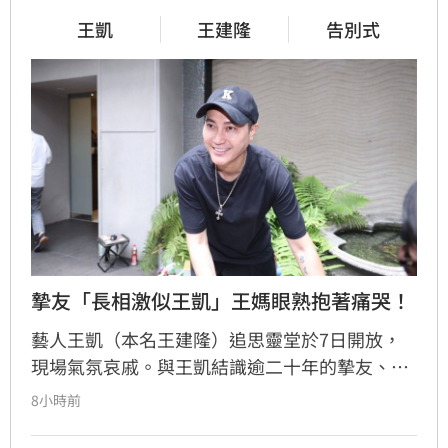
王凱
王建隆
告別式
摯友「長相激似王凱」王媽眼熟抱著痛哭！
藝人王凱（本名王建隆）追思靈堂於7日開放，
現場氣氛哀戚。與王凱結識逾二十年的摯友、邱
瓈寬特助Jeff現身協助打點後事。由於兩人外貌
8小時前
神似，王凱母親見到Jeff時悲從中來並相擁落
淚，場面令人鼻酸。得知王凱在台北缺乏親友協