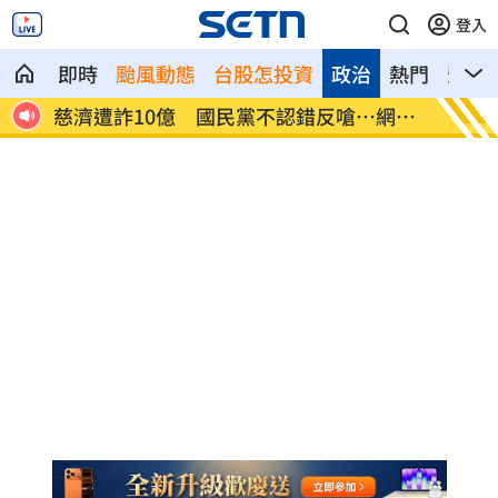
登入
即時
颱風動態
台股怎投資
政治
熱門
影音
網炸
就業意外爆冷！那指漲342點 標普500新
美通過
高
關稅