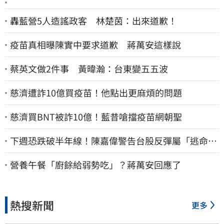
轟藍營5人造謠政客 林楚茵：出來道歉！
疫苗真相曝陳實中要求道歉 蔣萬安這樣說
蔡英文做2件事 黃暐瀚：台東變五五波
慈濟遭詐10億買疫苗！他點出更麻煩的問題
慈濟買BNT被詐10億！藍昔嗆擋疫苗網朝聖
下週恐跌破半年線！陳嘉偉警告台股反彈屬「逃命
波」：空頭大屠殺剛開始
營養午餐「廚餘給弱勢吃」？蔣萬安回應了
熱搜新聞
更多