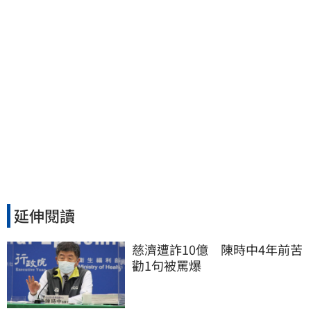
延伸閱讀
慈濟遭詐10億　陳時中4年前苦
勸1句被罵爆