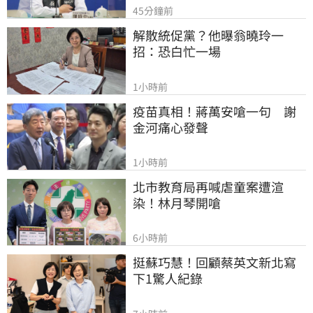
45分鐘前
解散統促黨？他曝翁曉玲一
招：恐白忙一場
1小時前
疫苗真相！蔣萬安嗆一句　謝
金河痛心發聲
1小時前
北市教育局再喊虐童案遭渲
染！林月琴開嗆
6小時前
挺蘇巧慧！回顧蔡英文新北寫
下1驚人紀錄