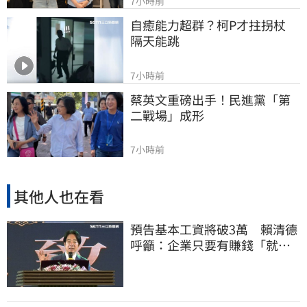
7小時前
自癒能力超群？柯P才拄拐杖　
隔天能跳
7小時前
蔡英文重磅出手！民進黨「第
二戰場」成形
7小時前
其他人也在看
預告基本工資將破3萬 賴清德
呼籲：企業只要有賺錢「就該
幫員工加薪」