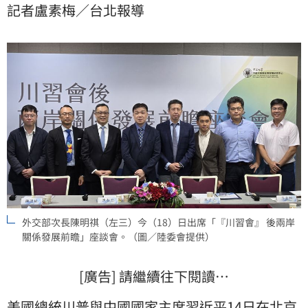
記者盧素梅／台北報導
定現狀的一方，中國則意圖透過武力威脅破壞。
外交部次長陳明祺（左三）今（18）日出席「『川習會』 後兩岸
關係發展前瞻」座談會。（圖／陸委會提供）
[廣告] 請繼續往下閱讀…
美國總統
川普
與中國國家主席習近平14日在北京