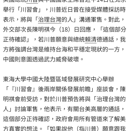
舉行「川習會」，川普近日曾在接受媒體採訪時
表示，將與「
治理台灣
的人」溝通軍售。對此，
外交部次長陳明祺今（18）日回應，「這個部分
正待確認」，若川普願意與總統
賴清
德通話，我
方將強調台灣是維持台海和平穩定現狀的一方，
中國則意圖透過武力威脅破壞。
東海大學中國大陸暨區域發展研究中心舉辦
「『川習會』後兩岸關係發展前瞻」座談會，陳
明祺會前受訪，對於川普預告將與「治理台灣的
人」討論軍售，他表示，有關台美高層的通話，
這個部分正待確認，政府會用所有管道來了解美
方真實的想法。「如果說他（指川普）願意跟我