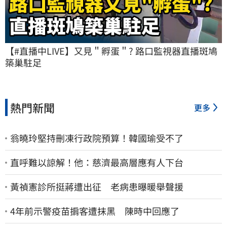
【#直播中LIVE】又見＂孵蛋＂? 路口監視器直播斑鳩
築巢駐足
熱門新聞
更多
翁曉玲堅持刪凍行政院預算！韓國瑜受不了
直呼難以諒解！他：慈濟最高層應有人下台
黃禎憲診所挺蔣遭出征 老病患曝暖舉聲援
4年前示警疫苗掮客遭抹黑 陳時中回應了