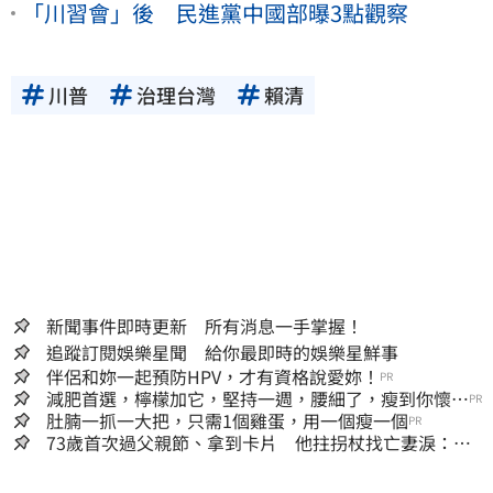
「川習會」後 民進黨中國部曝3點觀察
川普
治理台灣
賴清
新聞事件即時更新 所有消息一手掌握！
追蹤訂閱娛樂星聞 給你最即時的娛樂星鮮事
伴侶和妳一起預防HPV，才有資格說愛妳！
PR
減肥首選，檸檬加它，堅持一週，腰細了，瘦到你懷疑
PR
人生
肚腩一抓一大把，只需1個雞蛋，用一個瘦一個
PR
73歲首次過父親節、拿到卡片 他拄拐杖找亡妻淚：今
天好多人來幫我慶祝