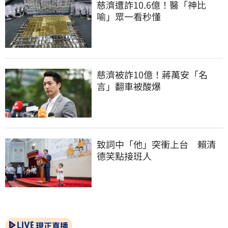
慈濟遭詐10.6億！醫「神比
喻」眾一看秒懂
慈濟被詐10億！蔣萬安「名
言」翻車被酸爆
致詞中「他」突衝上台　賴清
德笑點接班人
現正直播