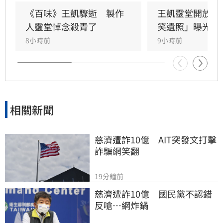
助，演藝圈大姐大邱瓈寬展現義氣，主動承擔治
《百味》王凱驟逝　製作
王凱靈堂開放　
喪事宜並指派Jeff全程留守，陪伴王凱走完人生
人靈堂悼念殺青了
笑遺照」曝光
最後一程。這場深厚的兄弟情誼與邱瓈寬的溫暖
8小時前
9小時前
義舉，成為家屬在面臨驟變時最堅強的後盾，各
界也紛紛對這
相關新聞
慈濟遭詐10億　AIT突發文打擊
詐騙網笑翻
19分鐘前
慈濟遭詐10億　國民黨不認錯
反嗆⋯網炸鍋