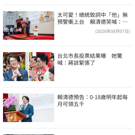
太可愛！總統致詞中「他」無
預警衝上台 賴清德笑喊：卸
任再交棒給你
(2026年08月07日)
台北市長投票結果曝　她驚
喊：蔣該緊張了
賴清德預告：0-18歲明年起每
月可領五千