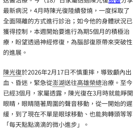
最新病況，4月時陳光復陸續發燒，一度採取了
全面隔離的方式進行診治；如今他的身體狀況已
獲得控制，本週開始要進行為期5個月的積極治
療，盼望透過神經修復，為腦部復原帶來突破性
的進展。
陳光復
於2026年2月17日不慎重摔，導致顱內出
血、昏迷，緊急從
澎湖
送往
高雄
榮總
治療。至今
已經3個月，家屬透露，陳光復在3月時就能睜開
眼睛，眼睛隨著周圍的聲音移動，從一開始的遲
緩，到了現在不單是眼球移動、也能夠轉頭等等
「每天點點滴滴的微小進步」。