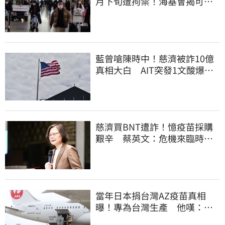
月下旬遭拘禁！海基會揭可能
原因
藍曾嗆陳時中！慈濟被詐10億
真相大白 AIT突發1文酸爆…
他笑：真的很會
慈濟買BNT遭詐！憶疫苗採購
艱辛 蔡英文：危機來臨時務
必相信專業
當年日本捐台灣AZ疫苗真相
曝！專為台灣生產 他嘆：藍
白說是日本不要的