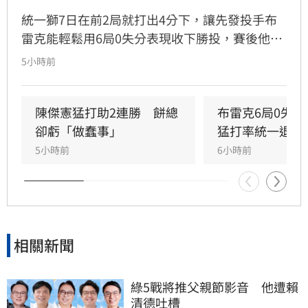
統一獅7日在前2局就打出4分下，讓先發投手布
雷克能輕鬆用6局0失分表現收下勝投，賽後他也
表示今晚投球特別輕鬆，但反而檢討自己的投球
5小時前
內容可能是本季最差一役，球威更是只有C、D等
級。」
陳傑憲猛打助2連勝　餅總
布雷克6局0失
卻虧「做蠢事」
猛打率統一退富
5小時前
6小時前
相關新聞
綠5戰將推父親節影音　他遭賴
清德吐槽