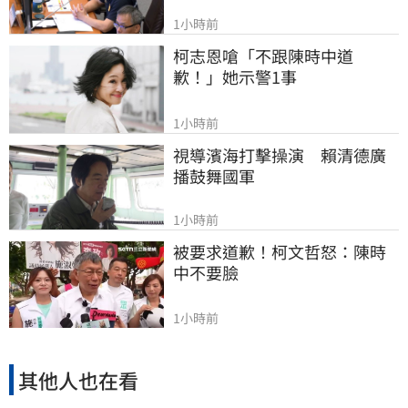
1小時前
柯志恩嗆「不跟陳時中道
歉！」她示警1事
1小時前
視導濱海打擊操演　賴清德廣
播鼓舞國軍
1小時前
被要求道歉！柯文哲怒：陳時
中不要臉
1小時前
其他人也在看