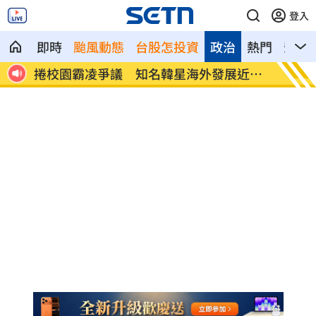
登入
即時
颱風動態
台股怎投資
政治
熱門
影音
幸離
捲校園霸凌爭議 知名韓星海外發展近況
鄭麗文
曝
家」