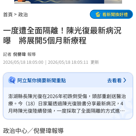
首頁
政治
看新聞換好禮
一度遭全面隔離！陳光復最新病況
曝 將展開5個月新療程
記者
倪譽瑋
報導
2026/05/18 18:05:00
2026/05/18 18:05:11
更新
阿立幫你摘要新聞重點
去看看
澎湖縣長陳光復在2026年初跌倒受傷，頭部重創送醫治
療。今（18）日家屬透過陳光復臉書分享最新病況，4
月時陳光復陸續發燒，一度採取了全面隔離的方式進行
診治；如今他的身體狀況已獲得控制，本週開始要進行
為期5個月的積極治療，盼望透過神經修復，為腦部復原
政治中心／倪譽瑋報導
帶來突破性的進展。