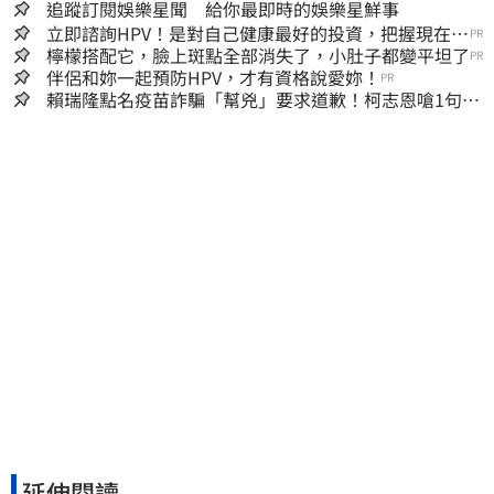
追蹤訂閱娛樂星聞 給你最即時的娛樂星鮮事
立即諮詢HPV！是對自己健康最好的投資，把握現在不
PR
嫌晚！
檸檬搭配它，臉上斑點全部消失了，小肚子都變平坦了
PR
伴侶和妳一起預防HPV，才有資格說愛妳！
PR
賴瑞隆點名疫苗詐騙「幫兇」要求道歉！柯志恩嗆1句被
網罵爆
延伸閱讀