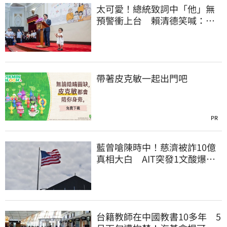
太可愛！總統致詞中「他」無
預警衝上台 賴清德笑喊：卸
任再交棒給你
帶著皮克敏一起出門吧
PR
藍曾嗆陳時中！慈濟被詐10億
真相大白 AIT突發1文酸爆…
他笑：真的很會
台籍教師在中國教書10多年 5