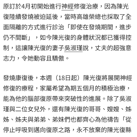
原訂於4月初開始進行
神經
修復治療，因為陳光
復陸續發燒被迫延後，當時高雄榮總也採取了全
面隔離的方式進行診治「即使在發燒期間，進步
仍不間斷」，如今陳光復的身體狀況都已獲得控
制，這讓陳光復的妻子
吳淑瑾
說，丈夫的超強意
志力，令她動容且驕傲。
發燒康復後，本週（18日起）陳光復將展開神經
修復的療程，家屬希望為期五個月的積極治療，
能為他的腦部復原帶來突破性的進展。除了吳淑
瑾與二位女兒外，還有陳光復的哥哥、嫂嫂、姊
姊、姊夫與弟弟、弟妹們也都齊心為他禱告「從
停止呼吸到邁向復原之路，永不放棄的陳光復縣