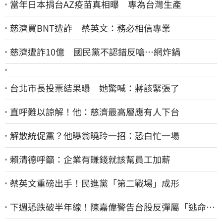
當年日本捐台AZ疫苗真相曝 專為台灣生產
慈濟買BNT遭詐 蔡英文：務必相信專業
慈濟遭詐10億 國民黨不認錯反嗆⋯網炸鍋
台北市長投票結果曝 她驚喊：蔣該緊張了
直呼難以諒解！他：慈濟最高層應有人下台
解散統促黨？他曝翁曉玲一招：恐白忙一場
賴清德呼籲：企業有賺錢就該幫員工加薪
蔡英文重磅出手！民進黨「第二戰場」成形
下週恐跌破半年線！陳嘉偉警告台股反彈屬「逃命
波」：空頭大屠殺剛開始