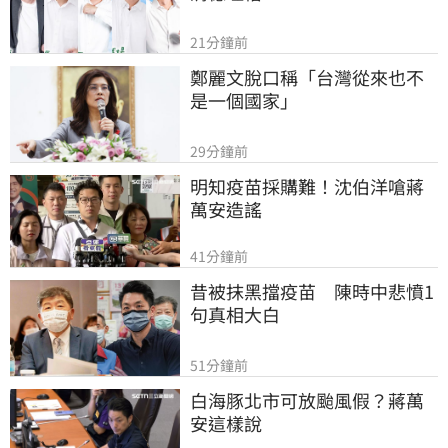
21分鐘前
鄭麗文脫口稱「台灣從來也不
是一個國家」
29分鐘前
明知疫苗採購難！沈伯洋嗆蔣
萬安造謠
41分鐘前
昔被抹黑擋疫苗　陳時中悲憤1
句真相大白
51分鐘前
白海豚北市可放颱風假？蔣萬
安這樣說