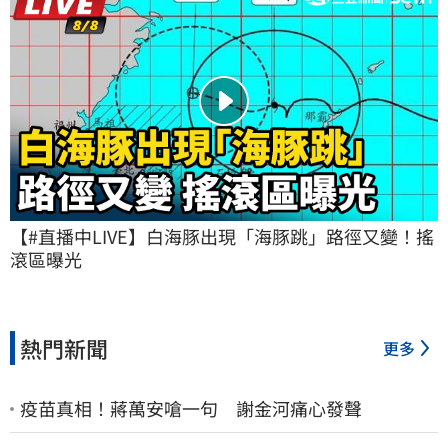
【#直播中LIVE】白海豚出現「海豚跳」路徑又變！搖
滾區曝光
熱門新聞
更多
疫苗真相！蔣萬安嗆一句 謝金河痛心發聲