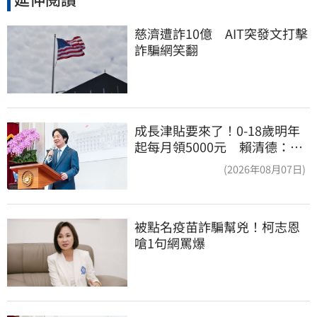
慈濟遭詐10億　AIT突發文打擊
詐騙網笑翻
成長津貼要來了！0-18歲明年
起每月領5000元 賴清德：此
時不生更待何時
(2026年08月07日)
被點名疫苗詐騙幫兇！柯志恩
嗆1句網罵爆