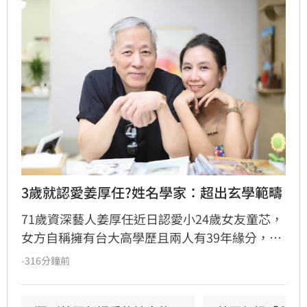
3歲就認愛姜厚任?姓名學家：超出玄學範疇
71歲資深藝人姜厚任近日認愛小24歲女友童芯，
女方自稱擁有台大高學歷且兩人有39年緣分，引
發熱議。隨後女方過往背景遭網友起底，包括多
-316分鐘前
重姓名及婚史遭質疑，網友紛紛提醒姜厚任防
騙。姓名學家吳睿穎指出，女方成年後兩度改姓