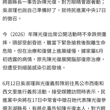
將選縣長一事告訴陳光復，對方眼睛會跟著動；
吳淑瑾也說自己準備好了，就待民進黨中央17日
的徵召。
今（2026）年陳光復出席公開活動時不幸跌倒重
摔，頭部受創昏迷，雖當下緊急搶救後脫離生命
危險，但在治療和復健上進展緩慢，據家屬6月
初透露的病情，原先陳光復展開腦部復原治療，
但遭受到細菌感染引起發燒。
6月12日吳淑瑾與光復義剪隊前往馬公市西衛和
西文里進行義剪活動，接受媒體訪問時表示，民
進黨中央將在17日中常會中徵召她代表陳光復參
選澎湖縣長，有將此事告知陳光復本人，對方眼