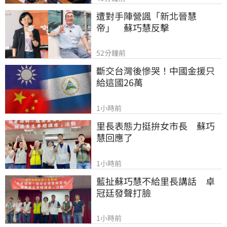
遭對手陣營諷「新北晉慧
帝」　蘇巧慧反擊
52分鐘前
斷交台灣後慘哭！中國金援只
給這國26萬
1小時前
里長表態力挺拚女市長　蘇巧
慧回應了
1小時前
藍扯蘇巧慧不給里長講話　卓
冠廷發聲打臉
1小時前