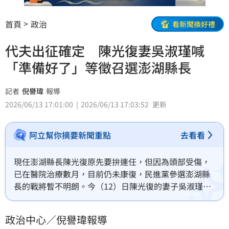
首頁
政治
看新聞換好禮
代夫出征確定 陳光復妻吳淑瑾喊
「準備好了」等徵召選澎湖縣長
記者
倪譽瑋
報導
2026/06/13 17:01:00
2026/06/13 17:03:52
更新
阿立幫你摘要新聞重點
去看看
現任澎湖縣長陳光復原先要拚連任，但因為頭部受傷，
已在醫院治療數月，目前仍未康復，民進黨參選澎湖縣
長的戰將暫不明朗。今（12）日陳光復的妻子吳淑瑾表
示，她確定要代夫出征，已將選縣長一事告訴陳光復，
對方眼睛會跟著動；吳淑瑾也說自己準備好了，就待民
政治中心／倪譽瑋報導
進黨中央17日的徵召。