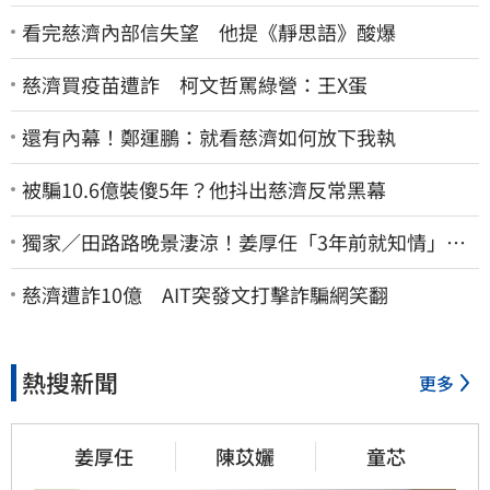
看完慈濟內部信失望 他提《靜思語》酸爆
慈濟買疫苗遭詐 柯文哲罵綠營：王X蛋
還有內幕！鄭運鵬：就看慈濟如何放下我執
被騙10.6億裝傻5年？他抖出慈濟反常黑幕
獨家／田路路晚景淒涼！姜厚任「3年前就知情」
友人私下援助內幕曝光
慈濟遭詐10億 AIT突發文打擊詐騙網笑翻
熱搜新聞
更多
姜厚任
陳苡孋
童芯