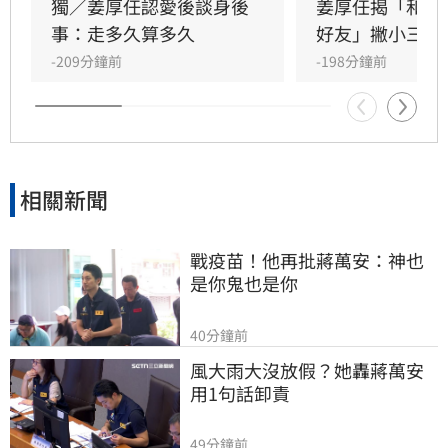
恐有違反姓名條例疑慮，且其自稱三歲即認定對
獨／姜厚任認愛後談身後
姜厚任揭「和女
方為老公的說法邏輯矛盾。吳睿穎直言，這段戀
事：走多久算多久
好友」撇小三傳
情的人設背景過於離奇，已完全超出玄學範疇，
-209分鐘前
-198分鐘前
引發各界對女方真實動機的廣泛討論，這段戀情
也因此成為近期演藝圈備受矚目的焦點話題。
相關新聞
戰疫苗！他再批蔣萬安：神也
是你鬼也是你
40分鐘前
風大雨大沒放假？她轟蔣萬安
用1句話卸責
49分鐘前