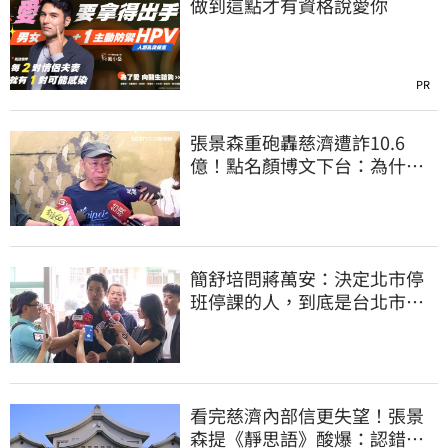
做到這點才有資格說愛你
PR
張景森重砲轟慈濟遭詐10.6
億！點名顏博文下台：為什麼
這麼好騙？
簡舒培問蔣萬安：決定北市停
班停課的人，到底是台北市
長，還是氣象署？
看完慈濟內部信更失望！張景
森提《靜思語》酸爆：認錯有