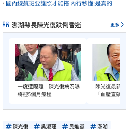
國內線航班要護照才能搭 內行秒懂:是真的
澎湖縣長陳光復跌倒昏迷
更多
一度遭隔離！陳光復病況曝 
陳光復最新病
將迎5個月療程
「血壓直飆16
陳光復
吳淑瑾
民進黨
澎湖