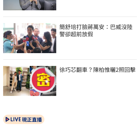
簡舒培打臉蔣萬安：巴威沒陸
警卻超前放假
徐巧芯翻車？陳柏惟曬2照回擊
現正直播