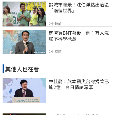
談城市願景！沈伯洋點出這區
「兩個世界」
2小時前
慈濟買BNT幕後　他：有人洗
腦不科學概念
2小時前
其他人也在看
林佳龍：熊本震災台灣捐款已
逾2億 台日情誼深厚