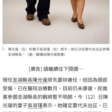
陳光復（左）的妻子吳淑瑾（右）表示，她已決定要代夫出征參選
澎湖縣長。（圖／翻攝自陳光復臉書）
[廣告] 請繼續往下閱讀…
現任
澎湖
縣長
陳光復
原先要拚連任，但因為頭部
受傷，已在醫院治療數月，目前仍未康復，
民進
黨
參選澎湖縣長的戰將暫不明朗。今（12）日陳
光復的妻子
吳淑瑾
表示，她確定要代夫出征，已