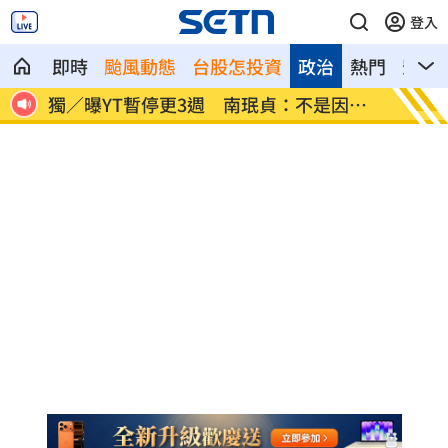
登入
即時
颱風動態
台股怎投資
政治
熱門
影音
圈」
獨／曝YT暫停更3週 南珉貞：不是因為
李李仁
錢
傻