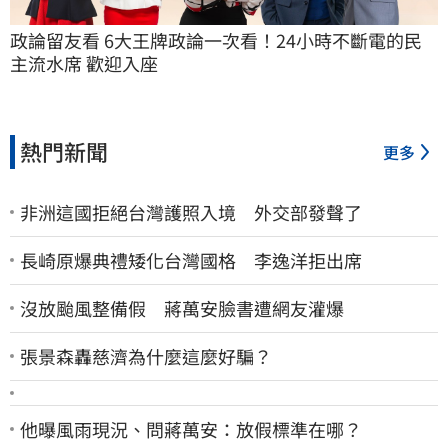
政論留友看 6大王牌政論一次看！24小時不斷電的民
主流水席 歡迎入座
熱門新聞
更多
非洲這國拒絕台灣護照入境 外交部發聲了
長崎原爆典禮矮化台灣國格 李逸洋拒出席
沒放颱風整備假 蔣萬安臉書遭網友灌爆
張景森轟慈濟為什麼這麼好騙？
他曝風雨現況、問蔣萬安：放假標準在哪？