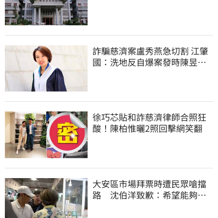
那麼難？
詐騙慈濟案盧秀燕急切割 江肇
國：洗地反自爆案發時陳昱瑄
與市府關係
徐巧芯貼和詐慈濟律師合照狂
酸！陳柏惟曬2照回擊網笑翻
大安區市場拜票時遭民眾嗆擋
路 沈伯洋致歉：希望能夠精
進動線的引導