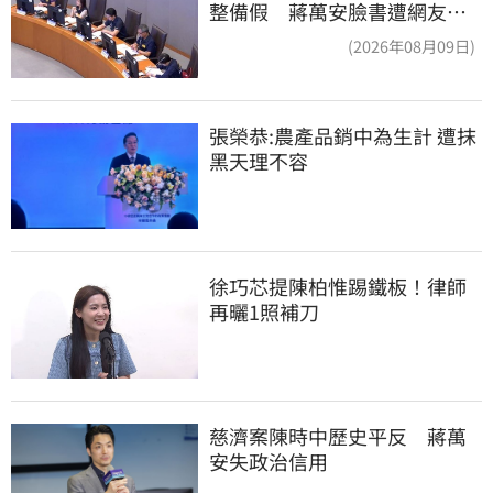
整備假 蔣萬安臉書遭網友灌
爆：標準在哪？
(2026年08月09日)
張榮恭:農產品銷中為生計 遭抹
黑天理不容
徐巧芯提陳柏惟踢鐵板！律師
再曬1照補刀
慈濟案陳時中歷史平反　蔣萬
安失政治信用