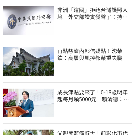
非洲「這國」拒絕台灣護照入
境 外交部證實發聲了：持續
交涉聯繫
再點慈濟內部信疑點！沈榮
欽：高層與風控都嚴重失職
成長津貼要來了！0-18歲明年
起每月領5000元 賴清德：此
時不生更待何時
父親節悲痛辭世！前彰化市代