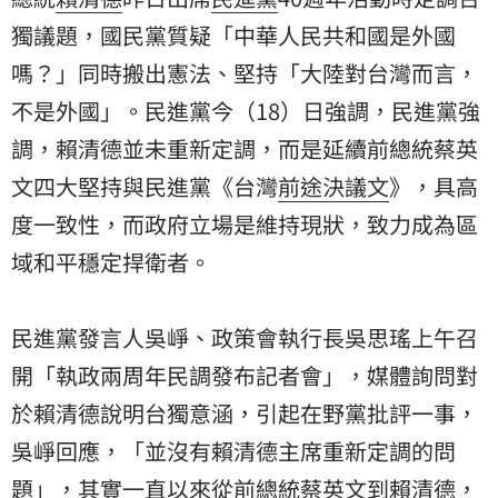
獨
議題，國民黨質疑「中華人民共和國是外國
嗎？」同時搬出憲法、堅持「大陸對台灣而言，
不是外國」。民進黨今（18）日強調，民進黨強
調，賴清德並未重新定調，而是延續前總統
蔡英
文
四大堅持與民進黨《台灣
前途決議文
》，具高
度一致性，而政府立場是維持現狀，致力成為區
域和平穩定捍衛者。
民進黨發言人吳崢、政策會執行長吳思瑤上午召
開「執政兩周年民調發布記者會」，媒體詢問對
於賴清德說明台獨意涵，引起在野黨批評一事，
吳崢回應，「並沒有賴清德主席重新定調的問
題」，其實一直以來從前總統蔡英文到賴清德，