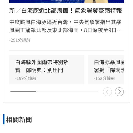
新／白海豚近北部海面！氣象署發豪雨特報
中度颱風白海豚逼近台灣，中央氣象署指出其暴
風圈正籠罩北部及東北部海面，8日深夜至9日白
天是影響最劇烈時刻。受外圍環流影響，中北部
-291分鐘前
山區恐現大豪雨，新竹苗栗累積雨量上看350毫
米，花東地區則受沉降作用影響，持續出現38度
極端高溫。沿海地區風浪強勁，基隆北海岸掀起
白海豚外圍雨帶特別紮
白海豚暴風圈縮
6米巨浪，適逢年度大潮，低窪地區務必慎防積
實　鄭明典：別出門
署揭「降雨熱區
淹水。預計颱風將於9日晚間登陸中國後減弱，
-199分鐘前
-152分鐘前
北部降雨有望在10日清晨趨緩，提醒民眾父親節
連假期間避免前往山區及海邊活動，並隨時留意
氣象署最新發布的豪雨特報與防颱資訊，確保生
命財產安全。
相關新聞