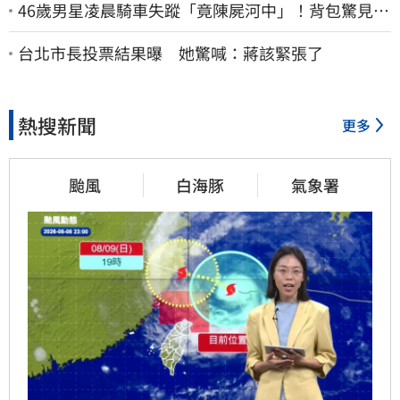
46歲男星凌晨騎車失蹤「竟陳屍河中」！背包驚見
20kg水泥塊 死因成謎
台北市長投票結果曝 她驚喊：蔣該緊張了
熱搜新聞
更多
颱風
白海豚
氣象署