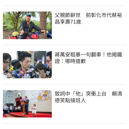
父親節辭世　前彰化市代蔡裕
昌享壽71歲
蔣萬安粗暴一句翻車！他揭鐵
證：哪時道歉
致詞中「他」突衝上台　賴清
德笑點接班人