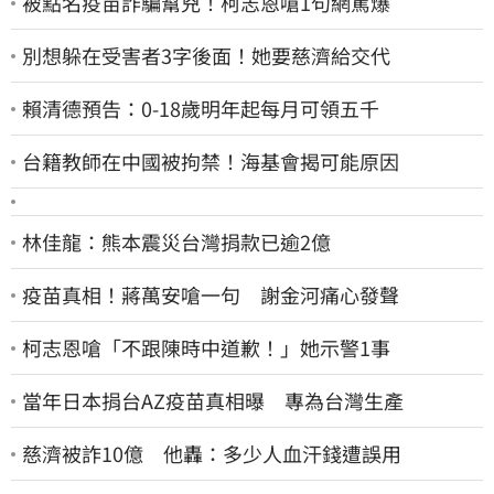
被點名疫苗詐騙幫兇！柯志恩嗆1句網罵爆
別想躲在受害者3字後面！她要慈濟給交代
賴清德預告：0-18歲明年起每月可領五千
台籍教師在中國被拘禁！海基會揭可能原因
林佳龍：熊本震災台灣捐款已逾2億
疫苗真相！蔣萬安嗆一句 謝金河痛心發聲
柯志恩嗆「不跟陳時中道歉！」她示警1事
當年日本捐台AZ疫苗真相曝 專為台灣生產
慈濟被詐10億 他轟：多少人血汗錢遭誤用