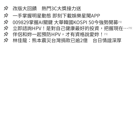
改版大回饋 熱門3C大獎接力送
一手掌握明星動態 即刻下載娛樂星聞APP
009829掌握AI關鍵 大華韓國KOSPI 50今強勢開募
PR
立即諮詢HPV！是對自己健康最好的投資，把握現在不
PR
嫌晚！
伴侶和妳一起預防HPV，才有資格說愛妳！
PR
林佳龍：熊本震災台灣捐款已逾2億 台日情誼深厚