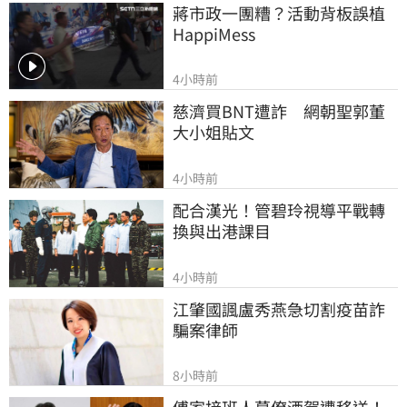
蔣市政一團糟？活動背板誤植
HappiMess
4小時前
慈濟買BNT遭詐　網朝聖郭董
大小姐貼文
4小時前
配合漢光！管碧玲視導平戰轉
換與出港課目
4小時前
江肇國諷盧秀燕急切割疫苗詐
騙案律師
8小時前