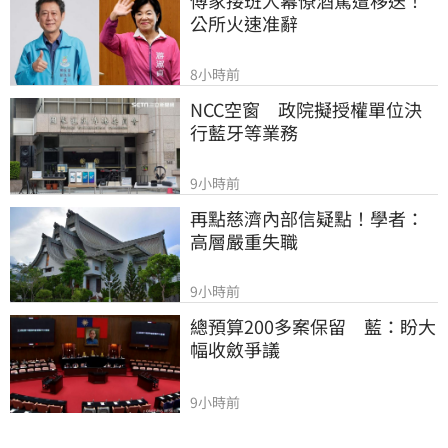
傅家接班人幕僚酒駕遭移送！
公所火速准辭
8小時前
NCC空窗　政院擬授權單位決
行藍牙等業務
9小時前
再點慈濟內部信疑點！學者：
高層嚴重失職
9小時前
總預算200多案保留　藍：盼大
幅收斂爭議
9小時前