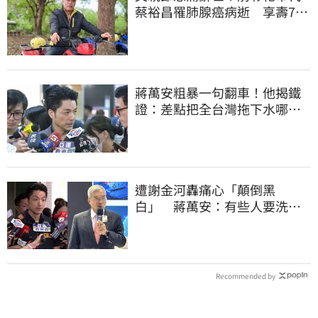
蔡裕昌罹肺腺癌病逝 享壽71
歲
蔣萬安粗暴一句翻車！他揭鐵
證：差點把全台灣拖下水哪時
道歉
遭謝金河轟痛心「顛倒黑
白」 蔣萬安：有些人要洗人
民記憶，但洗不掉的
Recommended by