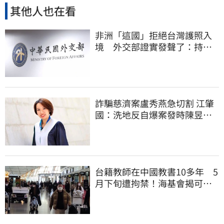
其他人也在看
非洲「這國」拒絕台灣護照入
境 外交部證實發聲了：持續
交涉聯繫
詐騙慈濟案盧秀燕急切割 江肇
國：洗地反自爆案發時陳昱瑄
與市府關係
台籍教師在中國教書10多年 5
月下旬遭拘禁！海基會揭可能
原因