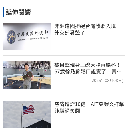
延伸閱讀
非洲這國拒絕台灣護照入境　
外交部發聲了
被目擊現身三總大腸直腸科！
67歲徐乃麟鬆口證實了 真實
體況曝光
(2026年08月08日)
慈濟遭詐10億　AIT突發文打擊
詐騙網笑翻