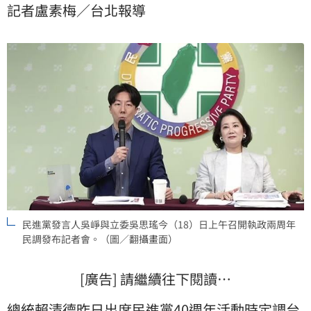
記者盧素梅／台北報導
議文》，具高度一致性，而政府立場是維持現狀，致力
成為區域和平穩定捍衛者。
民進黨發言人吳崢與立委吳思瑤今（18）日上午召開執政兩周年
民調發布記者會。（圖／翻攝畫面）
[廣告] 請繼續往下閱讀…
總統
賴清德
昨日出席
民進黨
40週年活動時定調
台