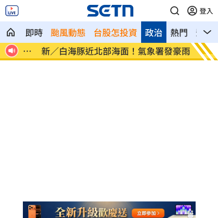
登入
即時
颱風動態
台股怎投資
政治
熱門
影音
像台
新／白海豚近北部海面！氣象署發豪雨特
南電Q
報