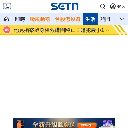
登入
即時
颱風動態
台股怎投資
生活
熱門
影音
12
扣款人數狂增4成 國泰小龍基金布局曝光
車是我
費