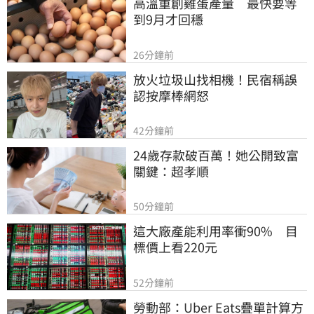
高溫重創雞蛋產量　最快要等
到9月才回穩
26分鐘前
放火垃圾山找相機！民宿稱誤
認按摩棒網怒
42分鐘前
24歲存款破百萬！她公開致富
關鍵：超孝順
50分鐘前
這大廠產能利用率衝90%　目
標價上看220元
52分鐘前
勞動部：Uber Eats疊單計算方