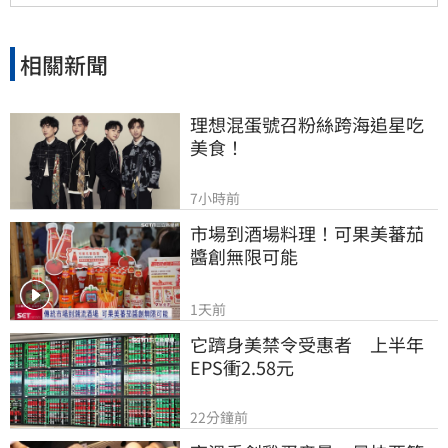
專業且溫暖的幕後推手表達最深切的懷念與不
捨。
相關新聞
理想混蛋號召粉絲跨海追星吃
美食！
7小時前
市場到酒場料理！可果美蕃茄
醬創無限可能
1天前
它躋身美禁令受惠者　上半年
EPS衝2.58元
22分鐘前