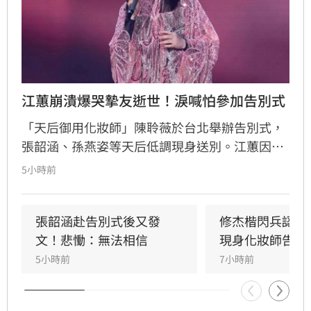
江蕙崩潰爆哭摯友逝世！淚喊怕參加告別式
「天后御用化妝師」陳聆薇於台北舉辦告別式，
張韶涵、孫燕姿等天后低調現身送別。江蕙因人
在國外無法出席，委託經紀人代為致意。江蕙經
5小時前
紀人透露，江蕙得知噩耗後悲痛不已，因無法面
對好友離世而不願到場。回憶過往，陳聆薇生前
抗癌仍敬業工作，令曾有抗癌經驗的江蕙十分心
張韶涵赴告別式後又發
修杰楷閃兵認罪
疼，如今遺憾好友離世。陳聆薇曾與眾多華語樂
文！悲慟：無法相信
現身化妝師告別
壇巨星合作，打造無數經典造型，在演藝圈地位
5小時前
7小時前
崇高且人緣極佳，此次告別式眾星雲集，展現其
在幕後無可取代的重要性，演藝圈好友皆對這位