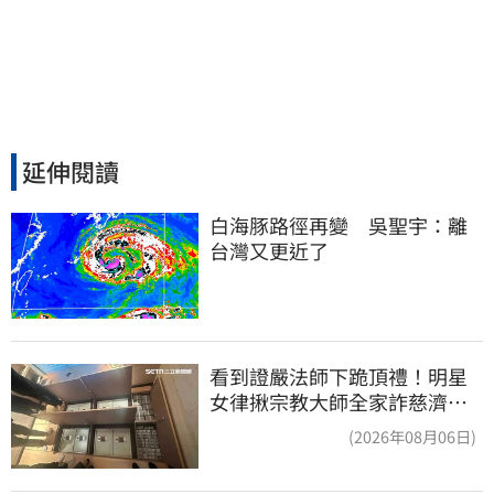
延伸閱讀
白海豚路徑再變　吳聖宇：離
台灣又更近了
看到證嚴法師下跪頂禮！明星
女律揪宗教大師全家詐慈濟…
全家爽睡黃金堆
(2026年08月06日)