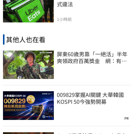
式違法
1小時前
其他人也在看
屏東60歲男靠「一絕活」半年
爽領政府百萬獎金 網：有人
要組隊賺錢嗎？
009829掌握AI關鍵 大華韓國
KOSPI 50今強勢開募
PR