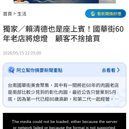
首頁
生活
看新聞換好禮
獨家／賴清德也是座上賓！國華街60
年老店將熄燈 顧客不捨搶買
2026/05/15 22:25:00
阿立幫你摘要新聞重點
去看看
台南國華街美食聚集，其中有一間將近60年的肉圓老店
是南部比較少見到的彰化肉圓，最近公告只營業到5月
底，因為第一代已經80歲高齡，和第二代一起經營，老
闆覺得太累了，加上最近很難請到員工，乾脆結束營
業，這兩天有不少老顧客特地來捧場，生意特別好。
This
is
a
The media could not be loaded, either because the server
modal
window.
or network failed or because the format is not supported.