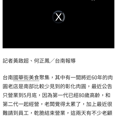
Video
Player
is
loading.
記者黃啟超、何正鳳／台南報導
台南
國華街美食
聚集，其中有一間將近60年的
肉
圓
老店是南部比較少見到的彰化肉圓，最近公告
只營業到5月底，因為第一代已經80歲高齡，和
第二代一起經營，老闆覺得太累了，加上最近很
難請到員工，乾脆結束營業，這兩天有不少老顧