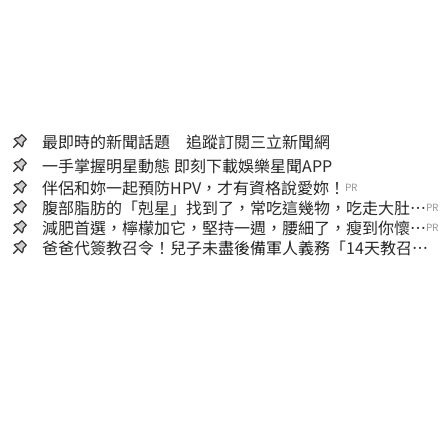
最即時的新聞話題 追蹤訂閱三立新聞網
一手掌握明星動態 即刻下載娛樂星聞APP
伴侶和妳一起預防HPV，才有資格說愛妳！
PR
腹部脂肪的「剋星」找到了，常吃這幾物，吃走大肚
PR
囊，瘦出小蠻腰
減肥首選，檸檬加它，堅持一週，腰細了，瘦到你懷疑
PR
人生
爸爸代簽教召令！兒子未盡後備軍人義務「14天教召不
去」換3個月刑期