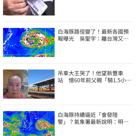
連發到8月底
白海豚路徑變了！最新各國預
報曝光 吳聖宇：離台灣又更
近一點
吊車大王哭了！他望新豐車
站 憶60年前父親「騎1.5小時
單車載他圓夢」
白海豚持續逼近「會發陸
警」？氣象署最新說明：明天
下半天先發布海警