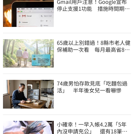
Gmail用戶注意！Google宣布
停止支援1功能 措施時間期限
曝光
65歲以上別錯過！8縣市老人健
保補助一次看 每月最高省826
元
74歲男怕存款見底「吃麵包過
活」 半年後女兒一看嚇慘
小確幸！一早入帳4.2萬「5年
內沒申請充公」 還有18筆錢