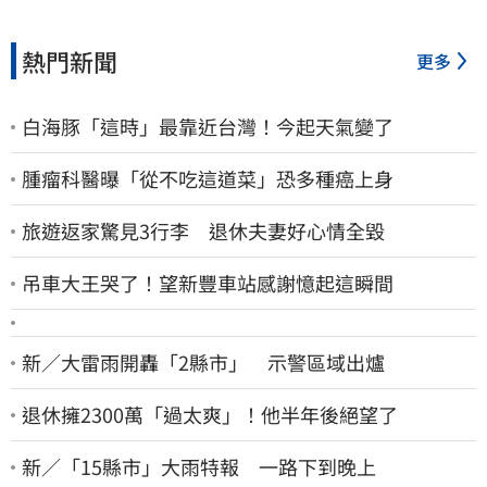
熱門新聞
更多
白海豚「這時」最靠近台灣！今起天氣變了
腫瘤科醫曝「從不吃這道菜」恐多種癌上身
旅遊返家驚見3行李 退休夫妻好心情全毀
吊車大王哭了！望新豐車站感謝憶起這瞬間
新／大雷雨開轟「2縣市」 示警區域出爐
退休擁2300萬「過太爽」！他半年後絕望了
新／「15縣市」大雨特報 一路下到晚上