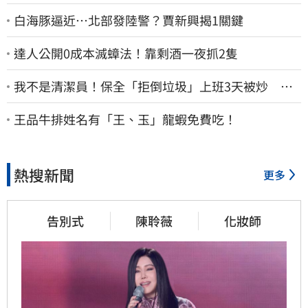
白海豚逼近…北部發陸警？賈新興揭1關鍵
達人公開0成本滅蟑法！靠剩酒一夜抓2隻
我不是清潔員！保全「拒倒垃圾」上班3天被炒 找
法院討公道結果出爐
王品牛排姓名有「王、玉」龍蝦免費吃！
熱搜新聞
更多
告別式
陳聆薇
化妝師