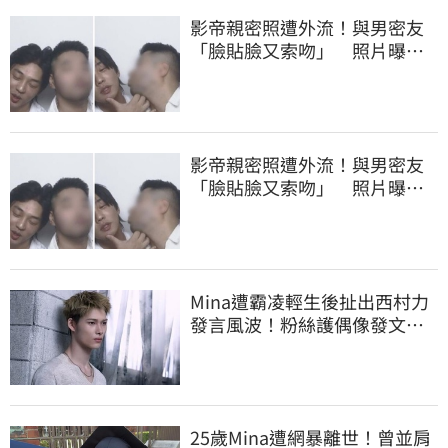
影帝親密照遭外流！與男密友
「臉貼臉又索吻」 照片曝光
震撼韓網
影帝親密照遭外流！與男密友
「臉貼臉又索吻」 照片曝光
震撼韓網
Mina遭霸凌輕生後扯出西村力
發言風波！粉絲護偶像發文：
言論遭惡意扭曲
25歲Mina遭網暴離世！曾並肩