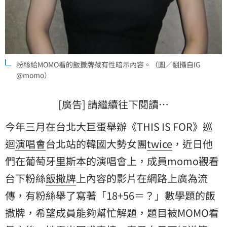
粉絲給MOMO看的飯撒牌藏有性暗示內容。（圖／翻攝自IG
@momo）
[廣告] 請繼續往下閱讀…
今年三月在台北大巨蛋舉辦《THIS IS FOR》巡
迴
演唱會
台北站的韓國大勢女團
twice
，近日他
們在葡萄牙
里斯本
的演唱會上，成員
momo
觀看
台下粉絲
飯撒牌
上內容的影片在網路上廣為流
傳，有粉絲舉了寫著「18+56＝？」數學題的飯
撒牌，希望成員能夠幫忙解題，題目被MOMO看