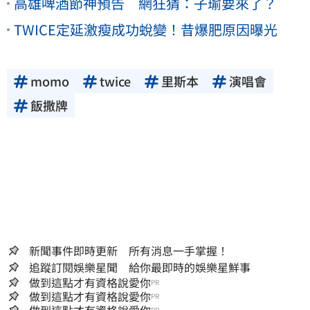
高雄啤酒節神預告 網狂猜：子瑜要來了？
TWICE定延激瘦成功蛻變！昔爆肥原因曝光
momo
twice
里斯本
演唱會
飯撒牌
新聞事件即時更新 所有消息一手掌握！
追蹤訂閱娛樂星聞 給你最即時的娛樂星鮮事
做到這點才有資格說愛你
PR
做到這點才有資格說愛你
PR
PR