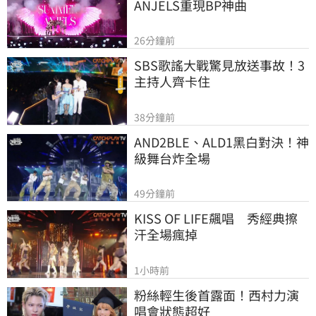
ANJELS重現BP神曲
26分鐘前
SBS歌謠大戰驚見放送事故！3
主持人齊卡住
38分鐘前
AND2BLE、ALD1黑白對決！神
級舞台炸全場
49分鐘前
KISS OF LIFE飆唱　秀經典擦
汗全場瘋掉
1小時前
粉絲輕生後首露面！西村力演
唱會狀態超好