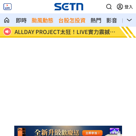
登入
即時
颱風動態
台股怎投資
熱門
影音
熱搜
震撼全
顧立雄視導第三作戰區 慰勉參演官兵辛
放雙手
勞