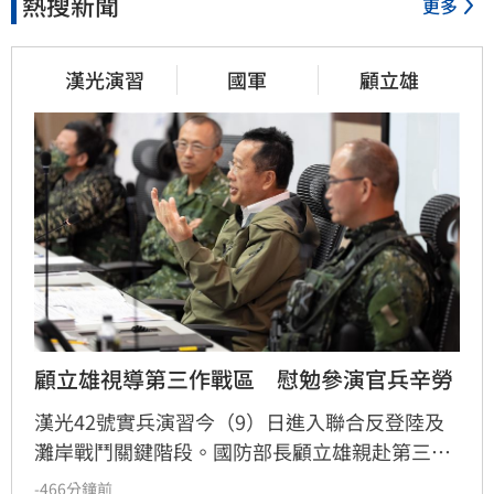
熱搜新聞
更多
漢光演習
國軍
顧立雄
顧立雄視導第三作戰區　慰勉參演官兵辛勞
漢光42號實兵演習今（9）日進入聯合反登陸及
灘岸戰鬥關鍵階段。國防部長顧立雄親赴第三作
戰區視導聯合火力協調中心，針對擊殺鏈構成、
-466分鐘前