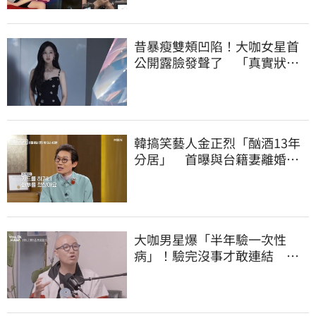
昔暴瘦雙頰凹陷！大咖女星首
公開露臉發聲了 「真實狀
態」曝光
韓搞笑藝人金正烈「酗酒13年
分居」 首曝與台籍妻離婚內
幕
大咖男星爆「半年驗一次性
病」！驗完沒事才敢連結 自
曝等待結果超忐忑