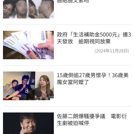
臉貼臉又索吻
政府「生活補助金5000元」連3
天發放 逾期視同放棄
(2024年11月28日)
15歲倒追27歲男懷孕！36歲美
魔女當阿嬤了
佐藤二朗爆騷擾爭議　電影衍
生劇被迫喊停