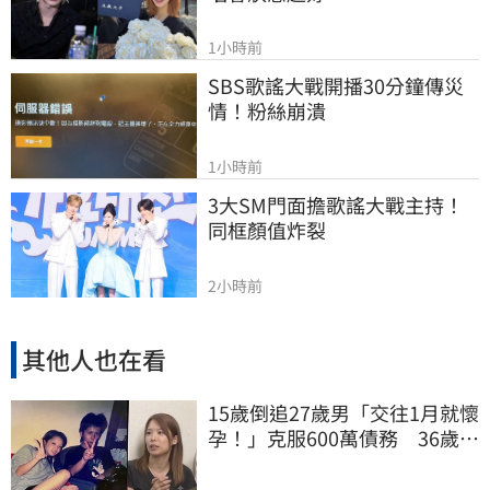
1小時前
SBS歌謠大戰開播30分鐘傳災
情！粉絲崩潰
1小時前
3大SM門面擔歌謠大戰主持！
同框顏值炸裂
2小時前
其他人也在看
15歲倒追27歲男「交往1月就懷
孕！」克服600萬債務 36歲美
魔女當阿嬤了