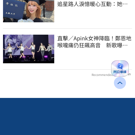
追星路人淚憶暖心互動：她真
的很善良
直擊／Apink女神降臨！鄭恩地
喉嚨痛仍狂飆高音 新歌曝
光：唱不好別發
Recommended by