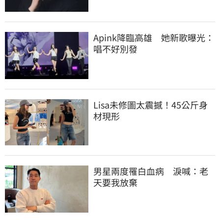
Apink降臨高雄　她新歌曝光：
唱不好別發
Lisa未修圖太震撼！45公斤身
材現形
男星兩度罹白血病　淚喊：老
天要我放棄