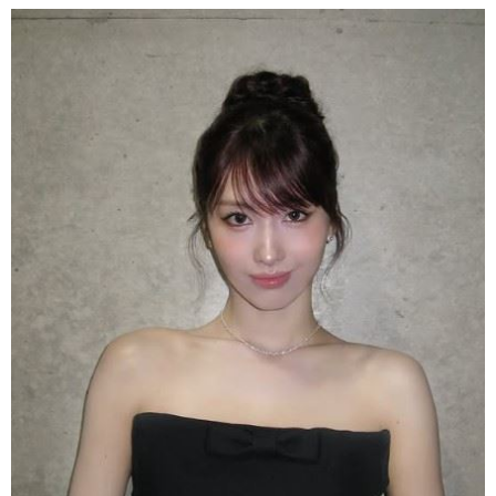
帶有性暗示的含意。林品妤