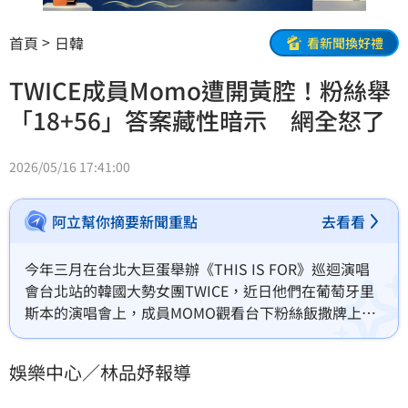
首頁
日韓
看新聞換好禮
TWICE成員Momo遭開黃腔！粉絲舉
「18+56」答案藏性暗示 網全怒了
2026/05/16 17:41:00
阿立幫你摘要新聞重點
去看看
今年三月在台北大巨蛋舉辦《THIS IS FOR》巡迴演唱
會台北站的韓國大勢女團TWICE，近日他們在葡萄牙里
斯本的演唱會上，成員MOMO觀看台下粉絲飯撒牌上內
容的影片在網路上廣為流傳，有粉絲舉了寫著「18+56
＝？」數學題的飯撒牌，希望成員能夠幫忙解題，題目
娛樂中心／林品妤報導
被MOMO看見之後，她露出困惑表情，表示自己不知道
答案，不過，事後有網友指出題目的答案在韓文裡其實