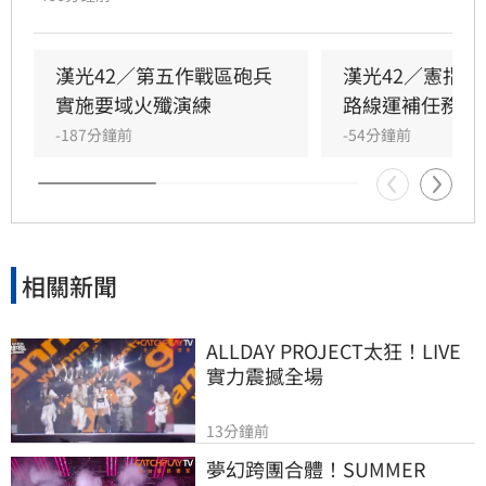
情資傳遞及跨軍種聯合作戰圖像進行實務討論。
顧立雄強調，面對作戰型態轉變，國軍將持續整
合多元打擊能力，朝自動化、高效能方向精進，
漢光42／第五作戰區砲兵
漢光42／憲指
以提升整體防衛效能。他同時肯定參演官兵辛
實施要域火殲演練
路線運補任務演
勞，期勉部隊秉持從嚴、從難原則，透過扎實訓
-187分鐘前
-54分鐘前
練強化臨戰應變能力，確保國家安全與防衛韌
性。此次演習展現國軍落實聯合反登陸戰術規
劃，積極強化現代化戰場之聯合作戰思維與戰
力。
相關新聞
ALLDAY PROJECT太狂！LIVE
實力震撼全場
13分鐘前
夢幻跨團合體！SUMMER 