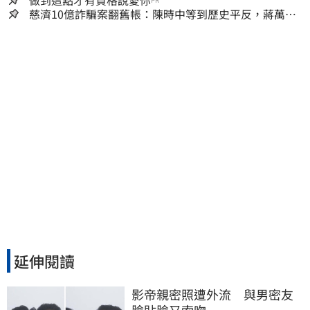
做到這點才有資格說愛你
慈濟10億詐騙案翻舊帳：陳時中等到歷史平反，蔣萬安
償還2022政治利息
延伸閱讀
影帝親密照遭外流　與男密友