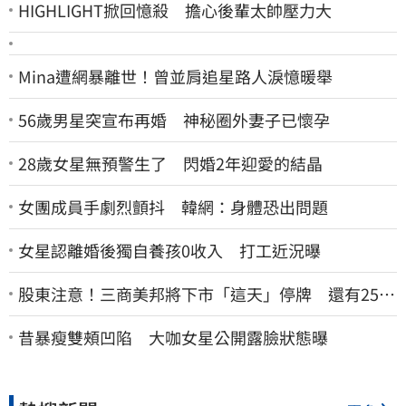
HIGHLIGHT掀回憶殺 擔心後輩太帥壓力大
Mina遭網暴離世！曾並肩追星路人淚憶暖舉
56歲男星突宣布再婚 神秘圈外妻子已懷孕
28歲女星無預警生了 閃婚2年迎愛的結晶
女團成員手劇烈顫抖 韓網：身體恐出問題
女星認離婚後獨自養孩0收入 打工近況曝
股東注意！三商美邦將下市「這天」停牌 還有252
名千張大戶
昔暴瘦雙頰凹陷 大咖女星公開露臉狀態曝