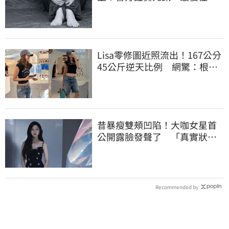
曝光令人鼻酸
Lisa零修圖近照流出！167公分
45公斤逆天比例 網驚：根本
薄到快消失
昔暴瘦雙頰凹陷！大咖女星首
公開露臉發聲了 「真實狀
態」曝光
Recommended by