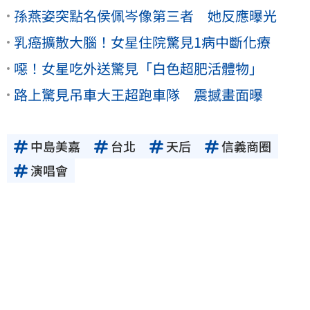
孫燕姿突點名侯佩岑像第三者 她反應曝光
乳癌擴散大腦！女星住院驚見1病中斷化療
噁！女星吃外送驚見「白色超肥活體物」
路上驚見吊車大王超跑車隊 震撼畫面曝
中島美嘉
台北
天后
信義商圈
演唱會