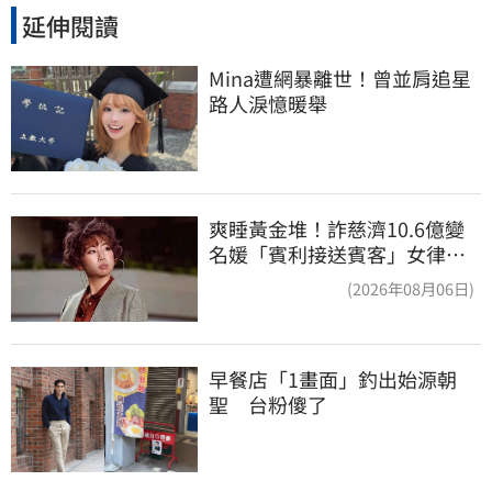
延伸閱讀
Mina遭網暴離世！曾並肩追星
路人淚憶暖舉
爽睡黃金堆！詐慈濟10.6億變
名媛「賓利接送賓客」女律師
超奢華生活曝光
(2026年08月06日)
早餐店「1畫面」釣出始源朝
聖　台粉傻了