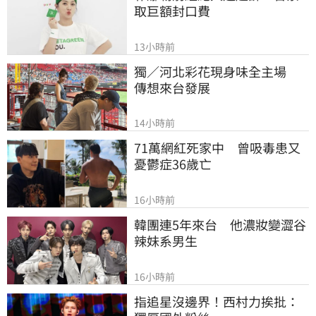
取巨額封口費
13小時前
獨／河北彩花現身味全主場　
傳想來台發展
14小時前
71萬網紅死家中　曾吸毒患又
憂鬱症36歲亡
16小時前
韓團連5年來台　他濃妝變澀谷
辣妹系男生
16小時前
指追星沒邊界！西村力挨批：