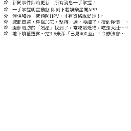
新聞事件即時更新 所有消息一手掌握！
一手掌握明星動態 即刻下載娛樂星聞APP
伴侶和妳一起預防HPV，才有資格說愛妳！
PR
減肥首選，檸檬加它，堅持一週，腰細了，瘦到你懷疑
PR
人生
腹部脂肪的「剋星」找到了，常吃這幾物，吃走大肚
PR
囊，瘦出小蠻腰
地下墳墓遷葬…挖3.6米深「已見400座」！今辦法會安
撫祖先