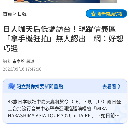
首頁
日韓
看新聞換好禮
日大咖天后低調訪台！現蹤信義區
「拿手機狂拍」無人認出 網：好想
巧遇
記者
宋亭誼
報導
2026/05/16 17:47:00
阿立幫你摘要新聞重點
去看看
43歲日本歌姬中島美嘉將於今（16）、明（17）兩日登
上台北流行音樂中心舉辦亞洲巡迴演唱會「MIKA 
NAKASHIMA ASIA TOUR 2026 in TAIPEI」。她日前為
了演唱會提前抵台，還在社群平台分享自己現身台北信
義商圈的自拍影片，不過周遭行人似乎未察覺這位天后