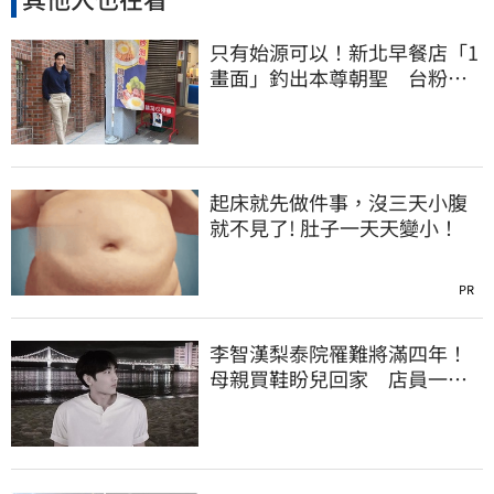
只有始源可以！新北早餐店「1
畫面」釣出本尊朝聖 台粉嚇
傻了
起床就先做件事，沒三天小腹
就不見了! 肚子一天天變小！
PR
李智漢梨泰院罹難將滿四年！
母親買鞋盼兒回家 店員一句
話讓她當場崩潰