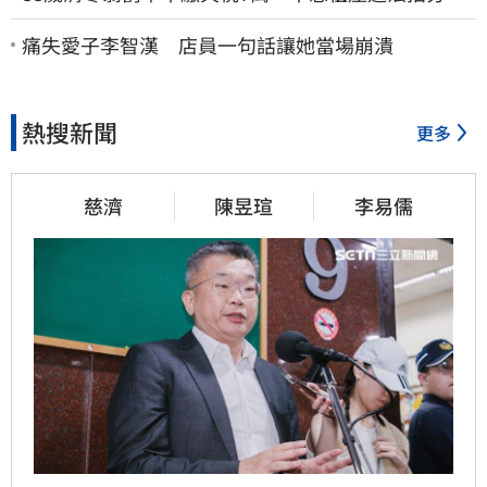
割 家族按月代繳償債
痛失愛子李智漢 店員一句話讓她當場崩潰
熱搜新聞
更多
慈濟
陳昱瑄
李易儒