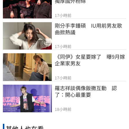
獨厚國外粉絲
17小時前
剛分手李鍾碩　IU用前男友歌
曲掀熱議
17小時前
《同伊》女星要嫁了　曝9月嫁
企業家男友
17小時前
羅志祥談偶像飯撒互動　認
了：開心最重要
18小時前
其他人也在看