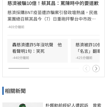
慈濟被騙10億！蔡其昌：罵陳時中的要道歉
慈濟採購BNT疫苗遭詐騙案引發政壇熱議，民進
黨團總召蔡其昌今（7）日重砲抨擊台中市政
府，直言壞事頻傳與市府態度有關，痛批市長若
-469分鐘前
「只秀不驗」，過去掩蓋的問題將逐一攤在陽光
下。蔡其昌更強調，當年抹黑陳時中的人欠其一
個道歉。此外，針對藍白陣營推動公投議題，蔡
轟慈濟遭詐5年沒吭聲　他
慈濟被詐10億
其昌批評此舉恐有立法院怠惰之嫌，認為應透過
看聲明1句：笑死
「名言」翻車被
修法或政策執行解決，而非耗費公帑辦理公投，
-440分鐘前
-425分鐘前
並呼籲立委應回歸本職，實質推動政策改善。
相關新聞
朴娜勑前經紀人遭起訴　曾索