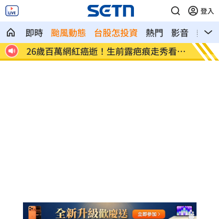
登入
即時
颱風動態
台股怎投資
熱門
影音
熱搜
全沒了
26歲百萬網紅癌逝！生前露疤痕走秀看哭
店家忘
網
臉