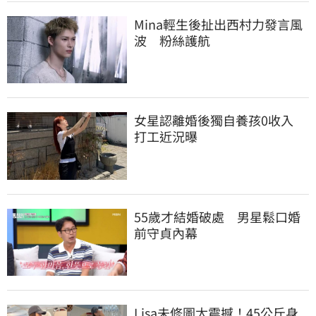
Mina輕生後扯出西村力發言風
波　粉絲護航
女星認離婚後獨自養孩0收入　
打工近況曝
55歲才結婚破處　男星鬆口婚
前守貞內幕
Lisa未修圖太震撼！45公斤身