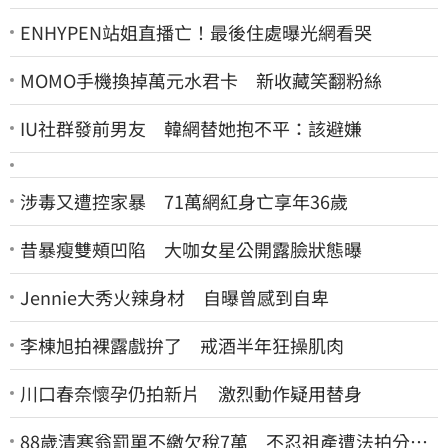
ENHYPEN站姐直播亡！最後住處曝光網看哭
MOMO手機換掉萬元水君卡 新收藏笑翻粉絲
IU社群發前男友 韓網替她抱不平：該避嫌
涉毒又遭控家暴 71萬網紅身亡享年36歲
昔暴瘦雙頰凹陷 大咖女星公開露臉狀態曝
Jennie大秀火辣身材 自曝曾感到自卑
李棟旭拍裸露戲拚了 戒酒半年狂操肌肉
川口春奈懷孕仍拍新片 激烈動作疑用替身
88歲清寒翁罰單不繳欠稅7萬 不忍祖產遭法拍分