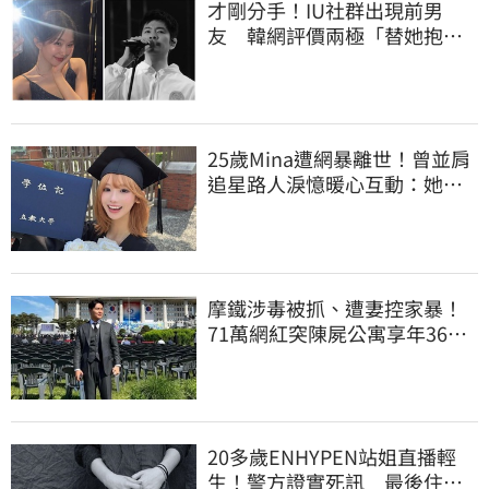
才剛分手！IU社群出現前男
友 韓網評價兩極「替她抱不
平」：該避嫌才對
25歲Mina遭網暴離世！曾並肩
追星路人淚憶暖心互動：她真
的很善良
摩鐵涉毒被抓、遭妻控家暴！
71萬網紅突陳屍公寓享年36
歲 警方證實了
20多歲ENHYPEN站姐直播輕
生！警方證實死訊 最後住處