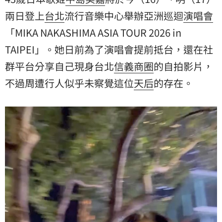
兩日登上
台北
流行音樂中心舉辦亞洲巡迴
演唱會
「MIKA NAKASHIMA ASIA TOUR 2026 in
TAIPEI」。她日前為了演唱會提前抵台，還在社
群平台分享自己現身台北
信義商圈
的自拍影片，
不過周遭行人似乎未察覺這位
天后
的存在。