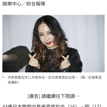
娛樂中心／綜合報導
的存在。
中島美嘉去年11月曾來台，近日再度造訪台灣。（圖／記者鄭孟
晃攝影）
[廣告] 請繼續往下閱讀…
43歲日本歌姬
中島美嘉
將於今（16）、明（17）