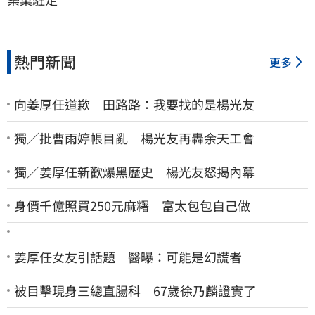
熱門新聞
更多
向姜厚任道歉 田路路：我要找的是楊光友
獨／批曹雨婷帳目亂 楊光友再轟余天工會
獨／姜厚任新歡爆黑歷史 楊光友怒揭內幕
身價千億照買250元麻糬 富太包包自己做
姜厚任女友引話題 醫曝：可能是幻謊者
被目擊現身三總直腸科 67歲徐乃麟證實了