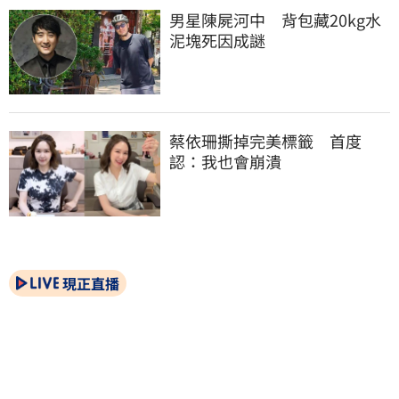
男星陳屍河中　背包藏20kg水
泥塊死因成謎
蔡依珊撕掉完美標籤　首度
認：我也會崩潰
現正直播