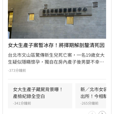
女大生產子案暫冰存！將擇期解剖釐清死因
台北市文山區驚傳新生兒死亡案，一名19歲女大
生疑似隱瞞懷孕，獨自在房內產子後男嬰不幸夭
折。女大生因恐懼責備將嬰屍藏於房內，直至家
-373分鐘前
中飄出異味才東窗事發。檢警今（9日）會同法
醫進行相驗，發現遺體已有浮腫與屍水現象，目
前暫先冰存，將擇期解剖以釐清確切死因。據
女大生產子藏屍背景曝！
新／北市女袋裝
悉，女大生懷孕期間未曾產檢，家屬對其懷孕一
產檢紀錄全空白
出所！今相驗到
事完全不知情。全案目前由警方深入調查中，釐
-341分鐘前
-265分鐘前
清嬰兒死亡真相與相關法律責任，相關單位也呼