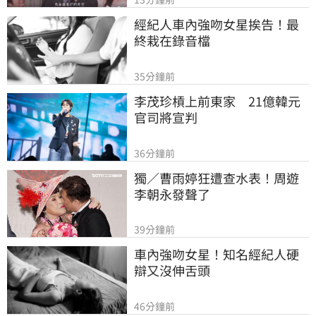
經紀人車內強吻女星挨告！最
終栽在錄音檔
35分鐘前
李茂珍槓上前東家　21億韓元
官司將宣判
36分鐘前
獨／曹雨婷狂遭查水表！周遊
李朝永發聲了
39分鐘前
車內強吻女星！知名經紀人硬
辯又沒伸舌頭
46分鐘前