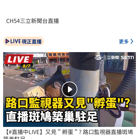
CH54三立新聞台直播
現正直播
更多
【#直播中LIVE】又見＂孵蛋＂? 路口監視器直播斑鳩
築巢駐足