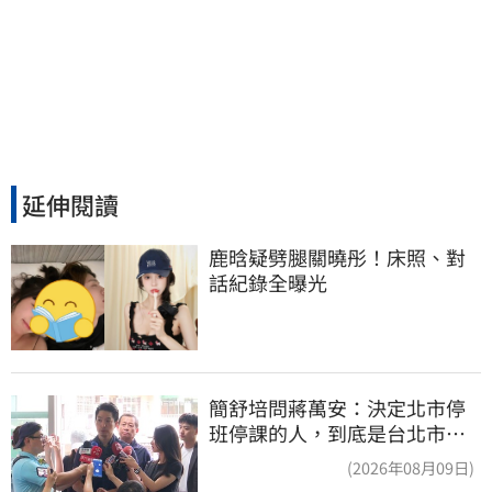
延伸閱讀
鹿晗疑劈腿關曉彤！床照、對
話紀錄全曝光
簡舒培問蔣萬安：決定北市停
班停課的人，到底是台北市
長，還是氣象署？
(2026年08月09日)