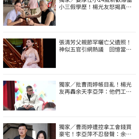
小三假學歷！楊光友怒揭真實
內幕：我祝福
張清芳父親節罕曬亡父遺照！
神似五官引網熱議 回憶當年
演出哭到不行
獨家／批曹雨婷帳目亂！楊光
友再轟余天李亞萍：他們工會
跟演藝圈沒關
獨家／曹雨婷遭控拿工會錢買
豪宅！李亞萍不忍發聲：余天