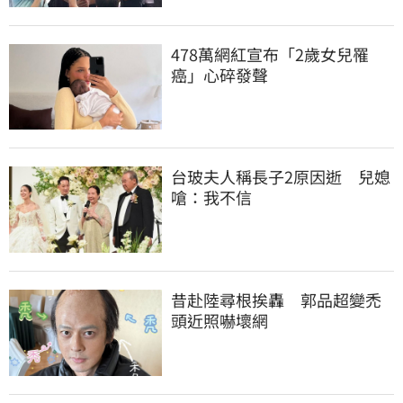
478萬網紅宣布「2歲女兒罹
癌」心碎發聲
台玻夫人稱長子2原因逝　兒媳
嗆：我不信
昔赴陸尋根挨轟　郭品超變禿
頭近照嚇壞網