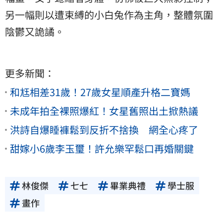
另一幅則以遭束縛的小白兔作為主角，整體氛圍
陰鬱又詭譎。
更多新聞：
和尪相差31歲！27歲女星順產升格二寶媽
未成年拍全裸照爆紅！女星舊照出土掀熱議
洪詩自爆睡褲鬆到反折不捨換 網全心疼了
甜嫁小6歲李玉璽！許允樂罕鬆口再婚關鍵
林俊傑
七七
畢業典禮
學士服
畫作