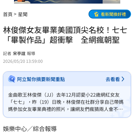
首頁
星聞
看新聞換好禮
林俊傑女友畢業美國頂尖名校！七七
「畢製作品」超衝擊 全網瘋朝聖
記者
宋亭誼
報導
2026/05/20 13:59:00
阿立幫你摘要新聞重點
去看看
金曲歌王林俊傑（JJ）去年12月認愛小22歲網紅女友
「七七」，昨（19）日晚，林俊傑在社群分享自己帶媽
媽參加女友畢業典禮的照片，讓網友們瘋猜兩人會不會
一畢業就結婚。而七七的驚人學歷與畢業創作也隨之曝
光。
娛樂中心／綜合報導