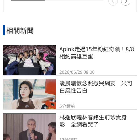
籲民眾多加關懷未成年人心理健康狀況。
相關新聞
Apink走過15年粉紅奇蹟！8/8
相約高雄巨蛋
2026/06/29 08:00
凌晨曬懷念照惹哭網友　米可
白感性告白
5分鐘前
林逸欣曬林春銘生前珍貴身
影　全網看哭了
13分鐘前