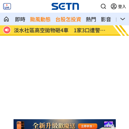
登入
即時
颱風動態
台股怎投資
熱門
影音
熱搜
吹倒
淡水社區高空拋物砸4車 1家3口遭警函
林逸欣
送
了