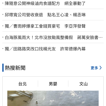
陳隨意公開神級滷肉食譜配方 網全暴動了
邱瓈寬公司營收衰退 點名王心凌、楊丞琳
獨／曹雨婷爆拿工會錢買豪宅 李亞萍發聲
白海豚風雨大！北市沒放颱風整備假 蔣萬安臉書遭
網友灌爆：標準在哪？
獨／田路路突改口找楊光友 許常德爆內幕
熱搜新聞
更多
台北
男嬰
文山