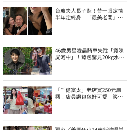
台玻夫人長子逝！昔一眼定情
半年定終身 「最美老闆」手
腕刺青藏深意
46歲男星凌晨騎車失蹤「竟陳
屍河中」！背包驚見20kg水泥
塊 死因成謎
「千億富太」老店買250元麻
糬！店員讚包包好可愛 笑
回：我自己做的
獨家／姜厚任小24歲新歡爆當