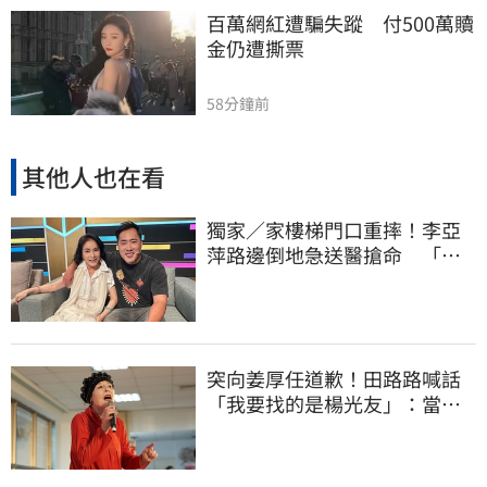
百萬網紅遭騙失蹤　付500萬贖
金仍遭撕票
58分鐘前
其他人也在看
獨家／家樓梯門口重摔！李亞
萍路邊倒地急送醫搶命 「最
新傷況」曝
突向姜厚任道歉！田路路喊話
「我要找的是楊光友」：當時
太衝動