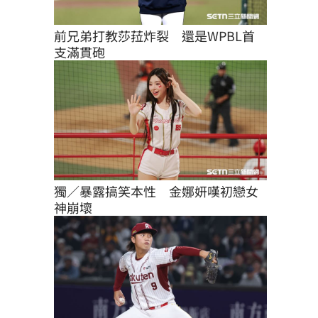
前兄弟打教莎菈炸裂　還是WPBL首
支滿貫砲
獨／暴露搞笑本性　金娜妍嘆初戀女
神崩壞