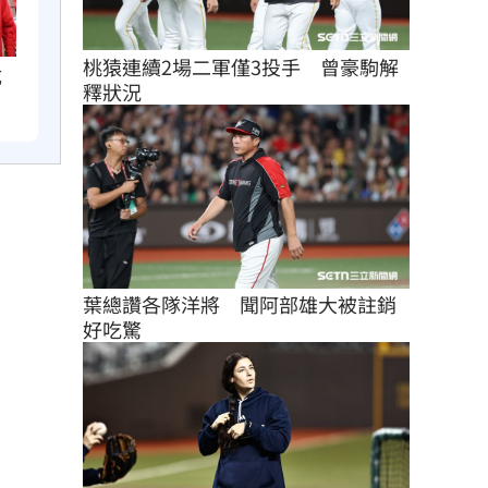
桃猿連續2場二軍僅3投手　曾豪駒解
成
釋狀況
葉總讚各隊洋將　聞阿部雄大被註銷
好吃驚