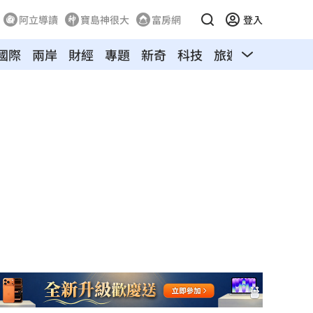
阿立導讀
寶島神很大
富房網
登入
國際
兩岸
財經
專題
新奇
科技
旅遊
汽車
寵物