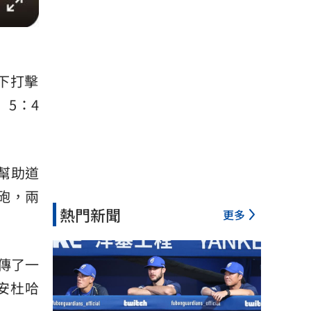
下打擊
）5：4
砲幫助道
分砲，兩
熱門新聞
更多
，傳了一
安杜哈