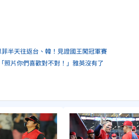
全恩菲半天往返台、韓！見證國王闖冠軍賽
「照片你們喜歡對不對！」雅英沒有了