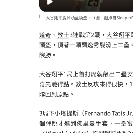
大谷翔平脫掉頭盔繞壘。（圖／翻攝自SleeperD
道奇
、
教士
3連戰第2戰，
大谷翔平
頭盔，頂著一頭飄逸秀髮滑上二壘。道奇
險勝。
大谷翔平1局上首打席就敲出二壘安打，
奇先馳得點。教士反攻來得很快，1局下
隊回到原點。
3局下小塔提斯（Fernando Ta
個彈跳才進到佛里曼手套，一壘審