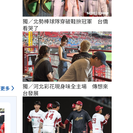
獨／北勢棒球隊穿破鞋拚冠軍　台僑
看哭了
獨／河北彩花現身味全主場　傳想來
更多
台發展