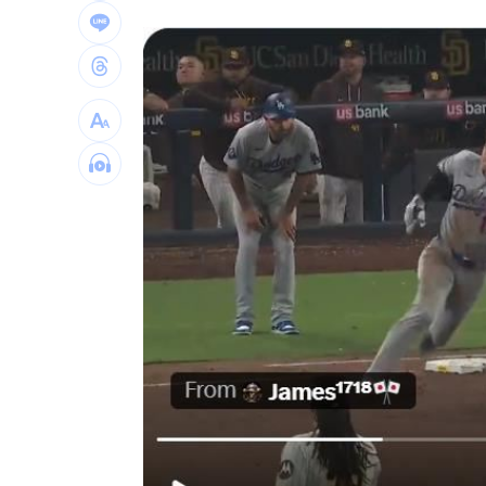
LIVE三立+24小時直播
15:27
三立iNEWS新聞台線上直播
18:00
商場戰國來臨 台中「頂奢大道」逐漸
台彩父親節推新刮刮樂千萬頭獎超「爸
「拍片人的多重宇宙」職涯論壇9/12登
8國球員齊聚高雄 Formosa 7s掀足球
理想混蛋號召粉絲跨海追星吃美食！
18: