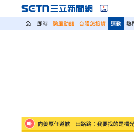
亨特認特權 哽咽談父拜登癌症轉移到
即時
颱風動態
台股怎投資
運動
熱
白海豚發威！宜蘭強風磁磚砸、樹倒
22:
白海豚外圍雨帶特別紮實 鄭明典：別
有片／貴州通天河「爆乳正妹伴漂」價
慈濟買BNT遭詐 網朝聖郭董大小姐貼
宜蘭強風「店家玻璃門被吹爆」員工嚇
配合漢光！管碧玲視導平戰轉換與出港
向姜厚任道歉 田路路：我要找的是楊
男傳訊醫院粉專「殺死掛號小姐」辯忘