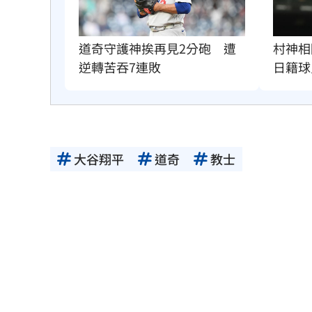
道奇守護神挨再見2分砲　遭
村神相
逆轉苦吞7連敗
日籍球
大谷翔平
道奇
教士