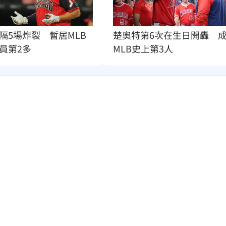
隔5場炸裂　暫居MLB
楚奧特第6次在生日開轟　
員第2多
MLB史上第3人