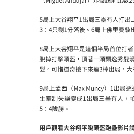
（Miguel Andujar）炸裂超前
5局上大谷翔平1出局三壘有人打出
3：4只剩1分落後。6局上佛里曼
8局上大谷翔平是這個半局首位打
脫掉打擊頭盔，頂著一頭飄逸秀髮
髮。可惜道奇接下來連3棒出局，大
9局上孟西（Max Muncy）1
生牽制失誤變成1出局三壘有人，帕黑
5：4險勝。
用戶觀看大谷翔平脫頭盔跑壘影片