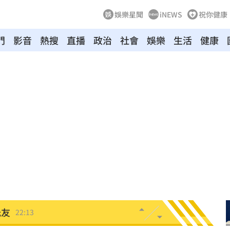
娛樂星聞
iNEWS
祝你健康
骨頭
22:38
門
影音
熱搜
直播
政治
社會
娛樂
生活
健康
31
出門
22:29
碼曝
22:21
文
22:16
抱頭
22:16
課目
22:15
光友
22:13
吃藥
22:11