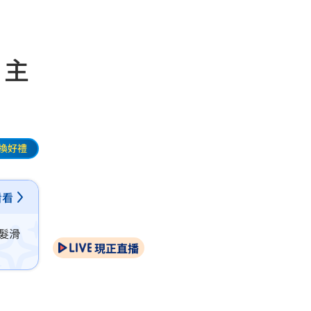
 主
換好禮
看看
髮滑
現正直播