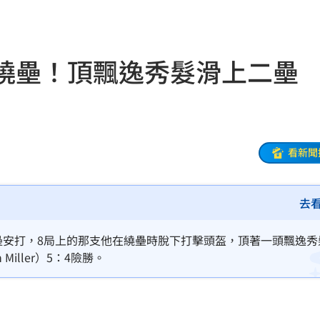
警
22:07
架
22:02
盔繞壘！頂飄逸秀髮滑上二壘
呼吸
22:02
掛樹
21:59
無期
21:55
看新聞
腎
21:49
去
區」
21:42
口
21:35
壘安打，8局上的那支他在繞壘時脫下打擊頭盔，頂著一頭飄逸秀
iller）5：4險勝。
0歲
21:21