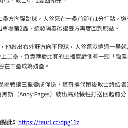
比數2分砲，教士4：2要回領先。
二壘方向彈跳球，大谷死在一壘前卻有1分打點，道
敲出單場第2轟，這發陽春砲讓雙方再度回到原點。
者，他敲出右外野方向平飛球，大谷還沒繞過一壘就
滑上二壘，負責轉播比賽的主播還虧他有一頭「強健
谷在三壘成為殘壘。
出局透過挑戰讓三振變成保送，道奇換代跑後教士終結
斯（Andy Pages）敲出高飛犧牲打送回超前
請點此》
https://reurl.cc/dpg11z