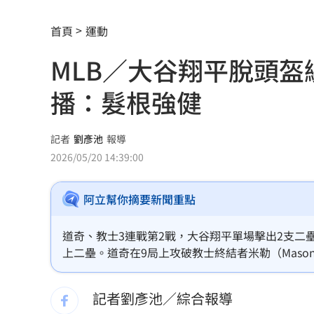
晚飯煮太慢！婦遭小叔斬首 頭掛樹上示
首頁
運動
消失10年回歸！好市多經典美食重新上
MLB／大谷翔平脫頭
腦瘤手術醫誤切正常組織 女無法自主
播：髮根強健
人妻被嫌上菜慢 遭毒癮小叔斧砍死頭
男大生遭脫光圍毆亡 主嫌輕度智障判
記者
劉彥池
報導
2026/05/20 14:39:00
以為益生菌護腎 他餐餐泡菜2週後險洗
阿立幫你摘要新聞重點
白海豚暴風圈縮小！氣象署揭「降雨熱
拋開阿湯哥光環 20歲舒莉初登台網改
道奇、教士3連戰第2戰，大谷翔平單場擊出2支二
上二壘。道奇在9局上攻破教士終結者米勒（Mason M
新／永和豆漿創始人在台北離世 享壽7
記者劉彥池／綜合報導
台灣彩券開獎直播中
20:31