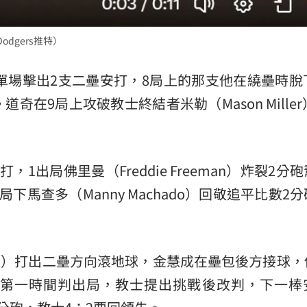
odgers推特）
單場擊出2支二壘安打，8局上的那支他在繞壘時脫
在9局上攻破教士終結者米勒（Mason Miller
1出局佛里曼（Freddie Freeman）炸裂2分
馬查多（Manny Machado）回敬追平比數2
tis Jr.）打出二壘方向滾地球，金慧成在壘包後方接球
第一時間判出局，教士提出挑戰後改判，下一棒