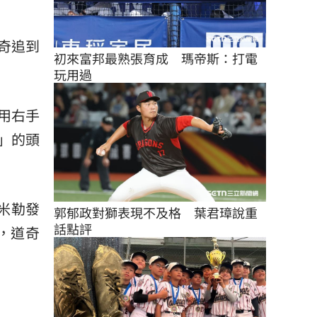
奇追到
初來富邦最熟張育成　瑪帝斯：打電
玩用過
用右手
」的頭
者米勒發
郭郁政對獅表現不及格　葉君璋說重
話點評
分，道奇