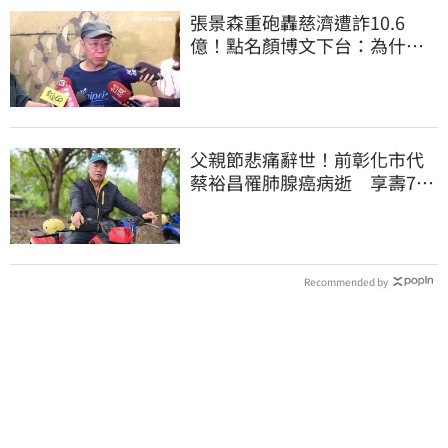
張景森重砲轟慈濟遭詐10.6
億！點名顏博文下台：為什麼
這麼好騙？
父親節悲痛辭世！前彰化市代
蔡裕昌罹肺腺癌病逝 享壽71
歲
Recommended by