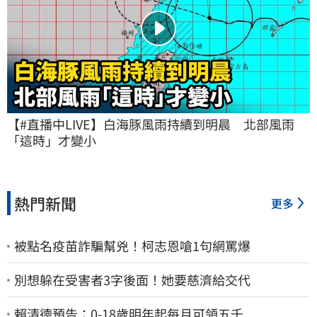
【#直播中LIVE】白海豚風雨持續到明晨　北部風雨
「這時」才變小
熱門新聞
更多
被點名疫苗詐騙幫兇！柯志恩嗆1句網罵爆
別想躲在受害者3字後面！她要慈濟給交代
賴清德預告：0-18歲明年起每月可領五千