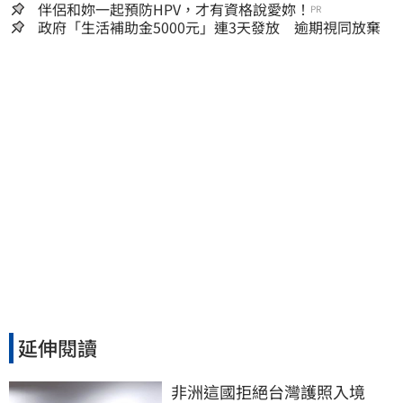
嫌晚！
伴侶和妳一起預防HPV，才有資格說愛妳！
PR
政府「生活補助金5000元」連3天發放 逾期視同放棄
延伸閱讀
非洲這國拒絕台灣護照入境　