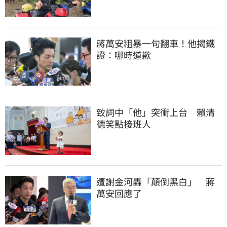
蔣萬安粗暴一句翻車！他揭鐵
證：哪時道歉
致詞中「他」突衝上台　賴清
德笑點接班人
遭謝金河轟「顛倒黑白」　蔣
萬安回應了