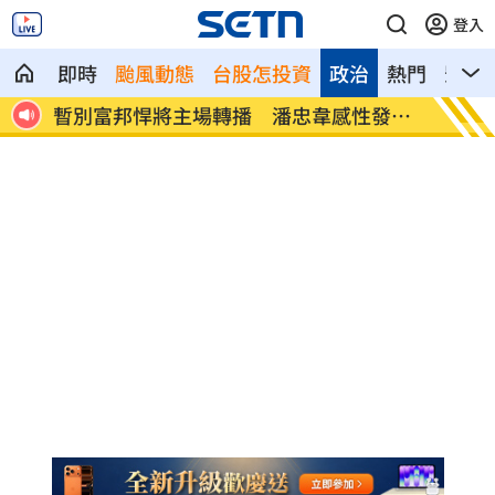
登入
即時
颱風動態
台股怎投資
政治
熱門
影音
曝
暫別富邦悍將主場轉播 潘忠韋感性發聲
白海豚
了