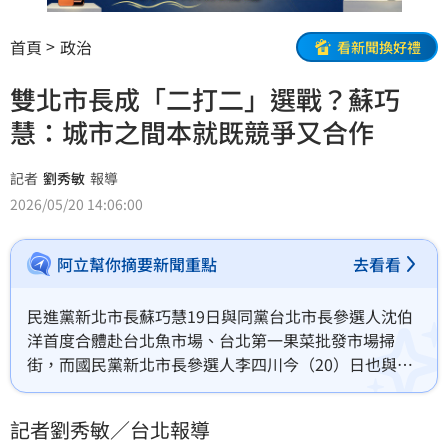
首頁
政治
看新聞換好禮
雙北市長成「二打二」選戰？蘇巧
慧：城市之間本就既競爭又合作
記者
劉秀敏
報導
2026/05/20 14:06:00
阿立幫你摘要新聞重點
去看看
民進黨新北市長蘇巧慧19日與同黨台北市長參選人沈伯
洋首度合體赴台北魚市場、台北第一果菜批發市場掃
街，而國民黨新北市長參選人李四川今（20）日也與台
北市長蔣萬安共同參訪負壓式吸菸室，雙北似乎進入
「二打二」的態勢，對此，蘇巧慧回應，尊重每個競選
記者劉秀敏／台北報導
團隊的策略和節奏，新北隊和台北隊這次也會共同組成