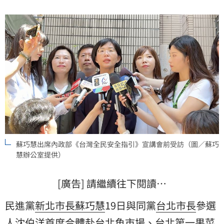
「新世代連線」，畢竟願望就是要新世代扛起雙北的新
時代。新世代連線會在不同的城市提出種種方案，希望
讓未來的雙北都能
蘇巧慧出席內政部《台灣全民安全指引》宣講會前受訪（圖／蘇巧
慧辦公室提供）
[廣告] 請繼續往下閱讀…
民進黨
新北市長
蘇巧慧
19日與同黨
台北市長
參選
人
沈伯洋
首度合體赴台北魚市場、台北第一果菜