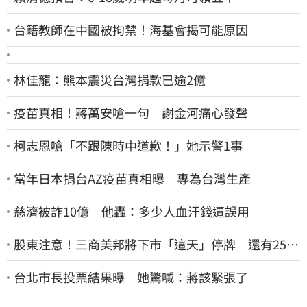
台籍教師在中國被拘禁！海基會揭可能原因
林佳龍：熊本震災台灣捐款已逾2億
疫苗真相！蔣萬安嗆一句 謝金河痛心發聲
柯志恩嗆「不跟陳時中道歉！」她示警1事
當年日本捐台AZ疫苗真相曝 專為台灣生產
慈濟被詐10億 他轟：多少人血汗錢遭誤用
股東注意！三商美邦將下市「這天」停牌 還有252
名千張大戶
台北市長投票結果曝 她驚喊：蔣該緊張了