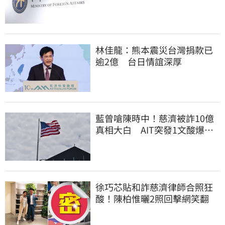
交涉聯繫
林佳龍：熊本震災台灣捐款已
逾2億 台日情誼深厚
藍曾嗆陳時中！慈濟被詐10億
真相大白 AIT突發1文酸爆…
他笑：真的很會
徐巧芯貼和詐慈濟律師合照狂
酸！陳柏惟曬2照回擊網笑翻