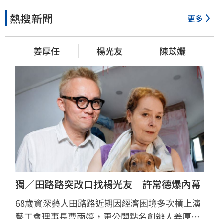
熱搜新聞
更多
姜厚任
楊光友
陳苡孋
獨／田路路突改口找楊光友　許常德爆內幕
68歲資深藝人田路路近期因經濟困境多次槓上演
藝工會理事長曹雨婷，更公開點名創辦人姜厚任