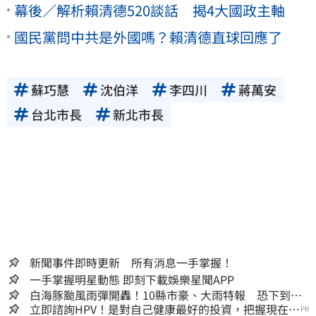
幕後／解析賴清德520談話 揭4大國政主軸
國民黨問中共是外國嗎？賴清德直球回應了
蘇巧慧
沈伯洋
李四川
蔣萬安
台北市長
新北市長
新聞事件即時更新 所有消息一手掌握！
一手掌握明星動態 即刻下載娛樂星聞APP
白海豚颱風雨彈開轟！10縣市豪、大雨特報 恐下到明
天
立即諮詢HPV！是對自己健康最好的投資，把握現在不
PR