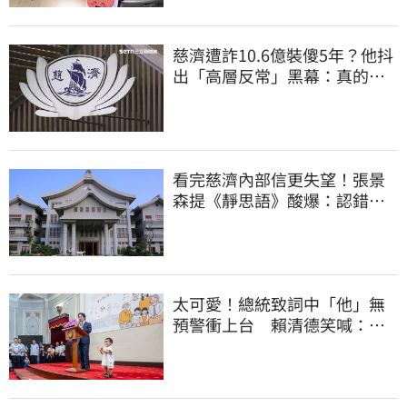
慈濟遭詐10.6億裝傻5年？他抖
出「高層反常」黑幕：真的不
知情？
看完慈濟內部信更失望！張景
森提《靜思語》酸爆：認錯有
那麼難？
太可愛！總統致詞中「他」無
預警衝上台 賴清德笑喊：卸
任再交棒給你