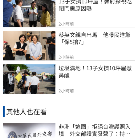
13子女擠10坪屋！縣府探視吃
閉門羹原因曝
2小時前
蔡英文親自出馬　他曝民進黨
「保5搶7」
2小時前
垃圾滿地！13子女擠10坪屋惹
鼻酸
2小時前
其他人也在看
非洲「這國」拒絕台灣護照入
境 外交部證實發聲了：持續