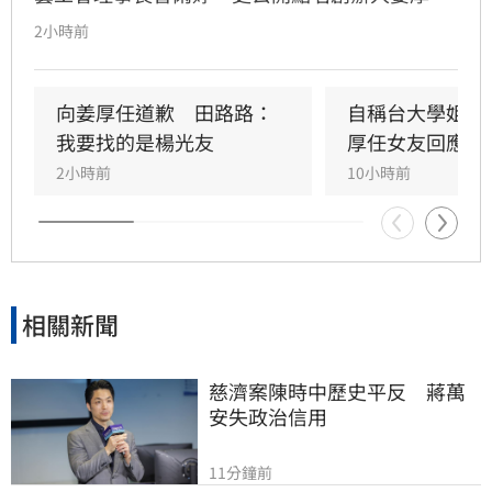
出面，事後卻發文坦言搞錯對象，真正想找的是
2小時前
前理事長楊光友。楊光友對此回應，質疑田路路
晚年困頓不應全歸咎於工會。對此，音樂人許常
德出面緩頰，建議田路路應先安頓好生活，並提
向姜厚任道歉　田路路：
自稱台大學姐遭
議透過口述歷史記錄資深藝人的故事。許常德同
我要找的是楊光友
厚任女友回應了
時批評現任理事長曹雨婷不應神隱，呼籲工會應
2小時前
10小時前
展現具體作為照顧資深藝人，而非僅提供勞健保
功能。整起事件引發關注，田路路則強調目前先
處理身體狀況，後續發展仍待觀察。
相關新聞
慈濟案陳時中歷史平反　蔣萬
安失政治信用
11分鐘前