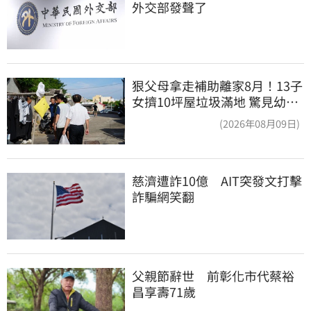
外交部發聲了
狠父母拿走補助離家8月！13子
女擠10坪屋垃圾滿地 驚見幼童
深夜遊蕩
(2026年08月09日)
慈濟遭詐10億　AIT突發文打擊
詐騙網笑翻
父親節辭世　前彰化市代蔡裕
昌享壽71歲