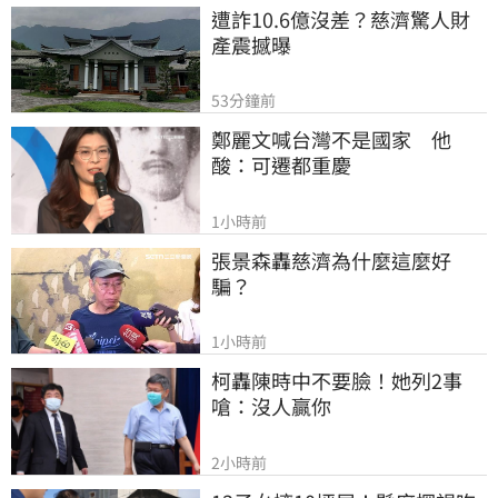
遭詐10.6億沒差？慈濟驚人財
產震撼曝
53分鐘前
鄭麗文喊台灣不是國家　他
酸：可遷都重慶
1小時前
張景森轟慈濟為什麼這麼好
騙？
1小時前
柯轟陳時中不要臉！她列2事
嗆：沒人贏你
2小時前