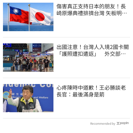
傷害真正支持日本的朋友！長
崎原爆典禮排擠台灣 矢板明夫
怒了
出國注意！台灣人入境2國卡關
「護照遭扣遣返」 外交部證
實了
心疼陳時中道歉！王必勝談老
長官：最後滿身是箭
Recommended by