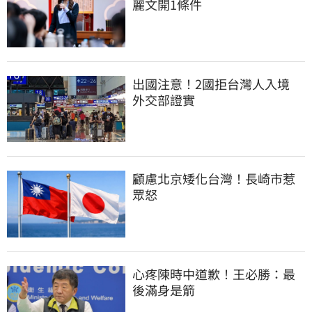
麗文開1條件
出國注意！2國拒台灣人入境　
外交部證實
顧慮北京矮化台灣！長崎市惹
眾怒
心疼陳時中道歉！王必勝：最
後滿身是箭