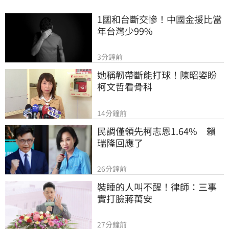
1國和台斷交慘！中國金援比當
年台灣少99%
3分鐘前
她稱韌帶斷能打球！陳昭姿盼
柯文哲看骨科
14分鐘前
民調僅領先柯志恩1.64%　賴
瑞隆回應了
26分鐘前
裝睡的人叫不醒！律師：三事
實打臉蔣萬安
27分鐘前