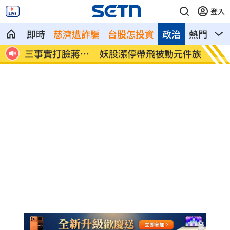
登入
即時
慈濟遭詐騙
台股怎投資
政治
熱門
影
蔣萬
妖股漲停帶飛被動元件族群 只剩它還在
許常德
睡
次