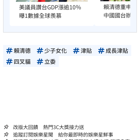
賴清德重申兩
美議員讚台GDP漲逾10％　
中國國台辦跳
曝1數據全球羨慕
賴清德
少子女化
津貼
成長津貼
四叉貓
立委
改版大回饋 熱門3C大獎接力送
追蹤訂閱娛樂星聞 給你最即時的娛樂星鮮事