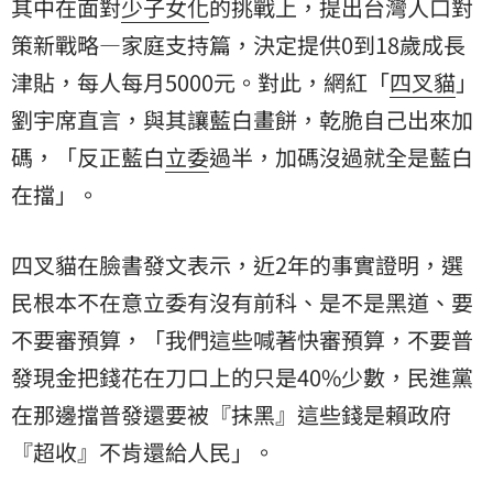
其中在面對
少子女化
的挑戰上，提出台灣人口對
策新戰略—家庭支持篇，決定提供0到18歲成長
津貼
，每人每月5000元。對此，網紅「
四叉貓
」
劉宇席直言，與其讓藍白畫餅，乾脆自己出來加
碼，「反正藍白
立委
過半，加碼沒過就全是藍白
在擋」。
四叉貓在臉書發文表示，近2年的事實證明，選
民根本不在意立委有沒有前科、是不是黑道、要
不要審預算，「我們這些喊著快審預算，不要普
發現金把錢花在刀口上的只是40%少數，民進黨
在那邊擋普發還要被『抹黑』這些錢是賴政府
『超收』不肯還給人民」。