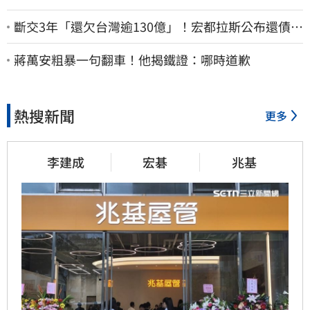
斷交3年「還欠台灣逾130億」！宏都拉斯公布還債細
節 竟只還了6％
蔣萬安粗暴一句翻車！他揭鐵證：哪時道歉
熱搜新聞
更多
李建成
宏碁
兆基