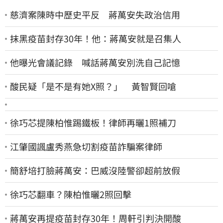
慈濟案陳時中歷史平反 蔣萬安失政治信用
抹黑疫苗封存30年！他：蔣萬安就是召集人
他曝光會議記錄 喊話蔣萬安別洗自己記憶
酸民疑「是不是有她X照？」 黃智賢回嗆
徐巧芯提陳柏惟踢鐵板！律師再曬1照補刀
江肇國諷盧秀燕急切割疫苗詐騙案律師
簡舒培打臉蔣萬安：巴威沒陸警卻超前放假
徐巧芯翻車？陳柏惟曬2照回擊
蔣萬安再提疫苗封存30年！周軒引判決開酸