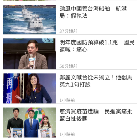
颱風中國管台海船舶　航港
局：假執法
37分鐘前
明年度國防預算破1.1兆　國民
黨喊：痛心
50分鐘前
鄭麗文喊台從未獨立！他翻馬
英九1句打臉
1小時前
慈濟買疫苗遭騙　民進黨痛批
藍白扯後腿
1小時前