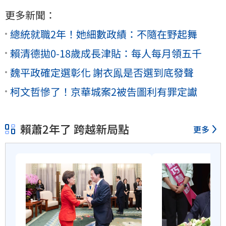
更多新聞：
總統就職2年！她細數政績：不隨在野起舞
賴清德拋0-18歲成長津貼：每人每月領五千
魏平政確定選彰化 謝衣鳯是否選到底發聲
柯文哲慘了！京華城案2被告圖利有罪定讞
賴蕭2年了 跨越新局點
更多