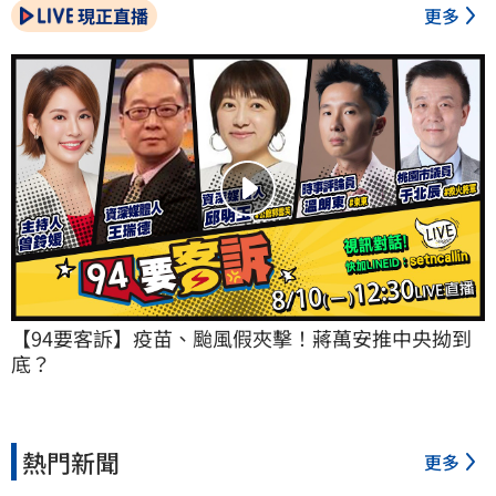
現正直播
更多
【94要客訴】疫苗、颱風假夾擊！蔣萬安推中央拗到
底？
熱門新聞
更多