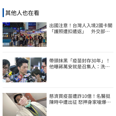
其他人也在看
出國注意！台灣人入境2國卡關
「護照遭扣遣返」 外交部證
實了
帶頭抹黑「疫苗封存30年」！
他曝蔣萬安就是召集人：洗記
憶還欺騙台灣人
慈濟買疫苗遭詐10億！名醫挺
陳時中遭出征 怒押身家嗆爆藍
白粉