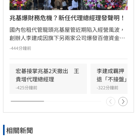
兆基爆財務危機？新任代理總經理發聲明！
國內包租代管龍頭兆基屋管近期陷入經營風波，
創辦人李建成因旗下另兩家公司爆發百億資金缺
口辭去董座，引發市場高度關注。兆基歷經宏碁
-444分鐘前
代表接任又閃辭後，改由中纖三太子王貴增代理
總經理。針對外界疑慮，王貴增強調兆基為獨立
法人，與前述公司財務切割，內部金流正常且無
宏碁接掌兆基2天撤出　王
李建成羈押　宏
押金挪用情事。目前公司已委請專業會計師查
貴增代理總經理
退「不接盤」風
核，強調營運未受影響，並將進行內部改組以邁
-425分鐘前
-322分鐘前
向永續經營，同時呼籲外界勿散播未經查證之謠
言，公司將保留法律追訴權，維護品牌聲譽與租
戶權益。
相關新聞