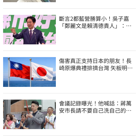
斷言2都藍營勝算小！吳子嘉
「鄭麗文是賴清德貴人」：保
送2028連任總統
傷害真正支持日本的朋友！長
崎原爆典禮排擠台灣 矢板明夫
怒了
會議記錄曝光！他喊話：蔣萬
安市長請不要自己洗自己的記
憶好嗎？