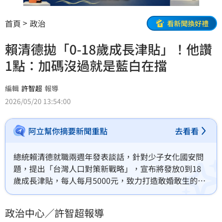
首頁
政治
看新聞換好禮
賴清德拋「0-18歲成長津貼」！他讚
1點：加碼沒過就是藍白在擋
編輯
許智超
報導
2026/05/20 13:54:00
阿立幫你摘要新聞重點
去看看
總統賴清德就職兩週年發表談話，針對少子女化國安問
題，提出「台灣人口對策新戰略」，宣布將發放0到18
歲成長津貼，每人每月5000元，致力打造敢婚敢生的友
善環境。網紅四叉貓對此表示，民進黨應主動加碼政
策，避免讓藍白陣營主導話題，若加碼預算遭立院否
政治中心／許智超報導
決，責任則由藍白承擔。此政策旨在解決人口與人力不