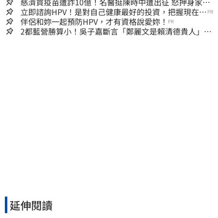
慈濟買疫苗遭詐10億！名醫挺陳時中遭出征 怒押身家嗆
爆藍白粉
立即諮詢HPV！是對自己健康最好的投資，把握現在不
PR
嫌晚！
伴侶和妳一起預防HPV，才有資格說愛妳！
PR
2都藍營勝算小！吳子嘉斷言「鄭麗文是賴清德貴人」：
保送2028連任總統
延伸閱讀