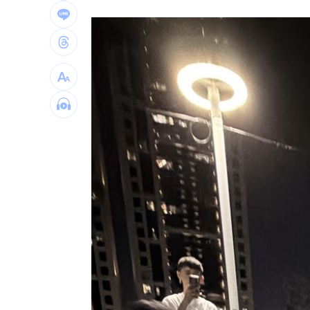
商場戰國來臨 台中「頂奢大道」逐漸
台彩父親節推新刮刮樂千萬頭獎超「爸
「拍片人的多重宇宙」職涯論壇9/12登
8國球員齊聚高雄 Formosa 7s掀足球
理想混蛋號召粉絲跨海追星吃美食！
18: