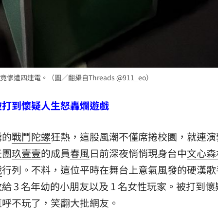
四連電。（圖／翻攝自Threads @911_eo）
被打到懷疑人生怒轟爛遊戲
騰的
戰鬥陀螺
狂熱，這股風潮不僅席捲校園，就連演
天團
玖壹壹
的成員
春風
日前深夜悄悄現身台中
文心森
戰
行列。不料，這位平時在舞台上意氣風發的硬漢歌
 3 名年幼的小朋友以及 1 名女性玩家。被打到懷
直呼不玩了，笑翻大批網友。