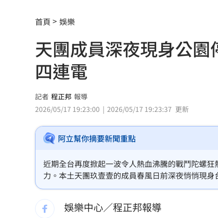
快移車！新北高灘地「這時間」強制拖
首頁
娛樂
奉獻醫學研究逾40年！林慶順教授不幸
天團成員深夜現身公園
捲校園霸凌爭議 知名韓星海外發展近
四連電
鄭麗文脫口稱「台灣從來也不是一個國
身價千億照買250元麻糬 富太包包自己
記者
程正邦
報導
2026/05/17 19:23:00
2026/05/17 19:23:37
更新
獨／河北彩花快閃文博會！狂掃潮玩曝
阿立幫你摘要新聞重點
台灣彩券開獎直播中
20:31
LIVE三立+24小時直播
15:27
近期全台再度掀起一波令人熱血沸騰的戰鬥陀螺狂
力。本土天團玖壹壹的成員春風日前深夜悄悄現身
三立iNEWS新聞台線上直播
18:00
這位平時在舞台上意氣風發的硬漢歌手，當晚在決鬥場
家。被打到懷疑人生的春風隨後在社群平台上憤而
娛樂中心／程正邦報導
AI時代！威力馬導入智慧營運系統提升