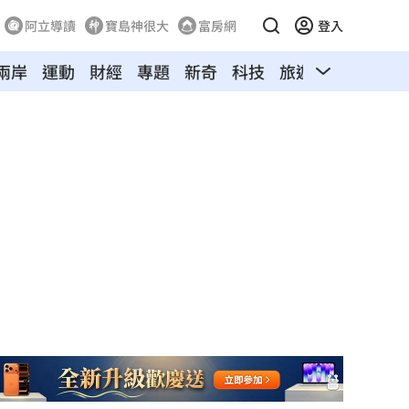
阿立導讀
寶島神很大
富房網
登入
兩岸
運動
財經
專題
新奇
科技
旅遊
汽車
寵物