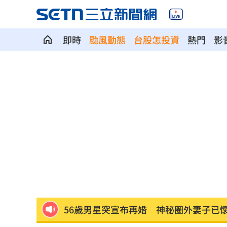
父親節提政見禮包 蘇巧慧：要做最強
即時
颱風動態
台股怎投資
熱門
影
楊千霈一人扛2女兒出國！突崩潰大哭
11
王凱生前暴瘦！經紀人曝「這裡」出狀
見放火翻垃圾找相機 黃豪平憶16年前
中國藉颱風交管台海船舶 ！陸委會回擊
白海豚甩雨彈！週末炸大雨區域曝光
11:
獨／姜厚任新歡爆黑歷史 楊光友怒揭
56歲男星突宣布再婚 神秘圈外妻子已
綠5戰將推父親節影音 他遭賴清德吐槽