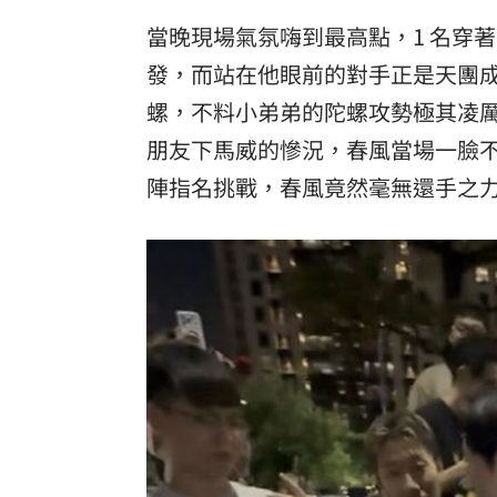
當晚現場氣氛嗨到最高點，1 名穿
發，而站在他眼前的對手正是天團
螺，不料小弟弟的陀螺攻勢極其凌
朋友下馬威的慘況，春風當場一臉不可
陣指名挑戰，春風竟然毫無還手之力