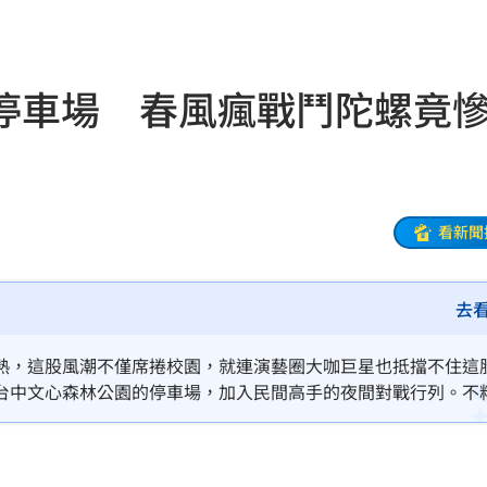
吊
11:18
離世
11:15
停車場 春風瘋戰鬥陀螺竟
況曝
11:12
家」
11:12
做
11:11
看新聞
驚喜
11:11
去
熱，這股風潮不僅席捲校園，就連演藝圈大咖巨星也抵擋不住這
台中文心森林公園的停車場，加入民間高手的夜間對戰行列。不
上卻踢到鐵板，接連慘敗給 3 名年幼的小朋友以及 1 名女性
發文直呼不玩了，笑翻大批網友。
效率
12:00