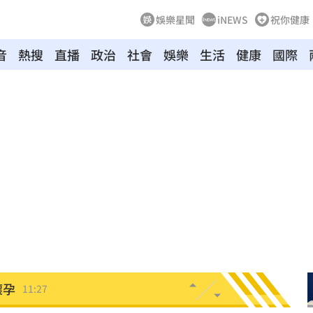
娛樂星聞
iNEWS
祝你健康
後盾
11:54
音
熱搜
直播
政治
社會
娛樂
生活
健康
國際
:49
況
11:48
往事
11:47
11:44
35
內幕
11:31
懷孕
11:27
11:20