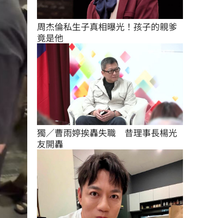
周杰倫私生子真相曝光！孩子的親爹
竟是他
獨／曹雨婷挨轟失職　昔理事長楊光
友開轟