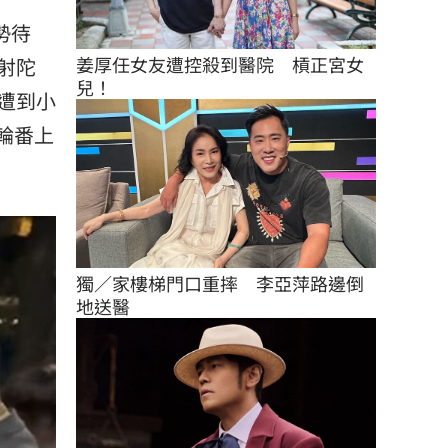
勢待
姜厚任女友遭控殺到醫院　槓正宮女
射陀
兒！
遭到小
輪番上
獨／家樓梯門口重摔　李亞萍路邊倒
地送醫