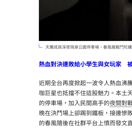
天團成員深夜現身公園停車場，春風瘋戰鬥陀螺竟慘遭
熱血對決連敗給小學生與女玩家 
近期全台再度掀起一波令人熱血沸
咖巨星也抵擋不住這股魅力。本土
的停車場，加入民間高手的
夜間對
晚在決鬥場上卻踢到鐵板，接連慘敗給
的春風隨後在社群平台上憤而發文