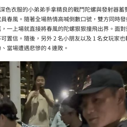
著深色衣服的小弟弟手拿精良的戰鬥陀螺與發射器蓄
成員春風。隨著全場熱情高喊倒數口號，雙方同時發
厲，一上場就直接將春風的陀螺狠狠撞飛出界。面對
置信。隨後，另外 2 名小朋友以及 1 名女玩家也
、當場遭遇悲慘的 4 連敗。