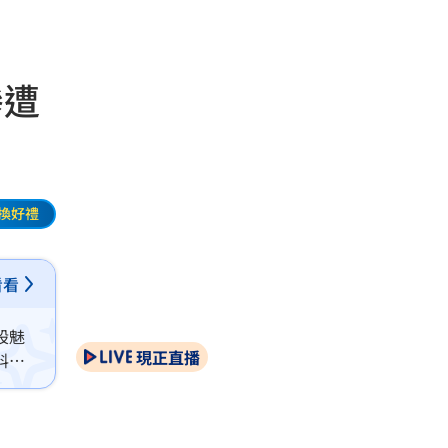
慘遭
換好禮
看看
股魅
現正直播
料，
玩