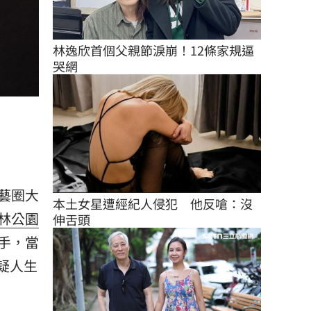
林逸欣首個父親節淚崩！12條家規逼
哭網
藝圈大
本土女星遭經紀人侵犯　他反嗆：沒
林公園
伸舌頭
手，當
疑人生