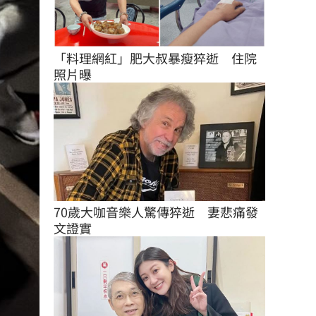
「料理網紅」肥大叔暴瘦猝逝　住院
照片曝
70歲大咖音樂人驚傳猝逝　妻悲痛發
文證實